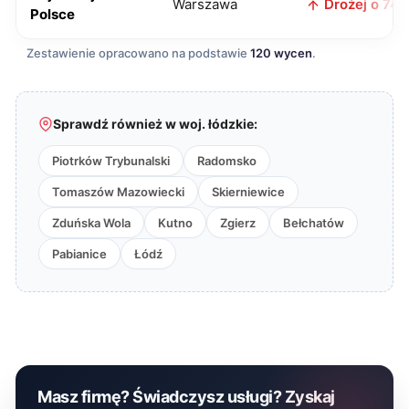
Warszawa
Drożej o 74 z
Polsce
Zestawienie opracowano na podstawie
120 wycen
.
Sprawdź również w woj. łódzkie:
Piotrków Trybunalski
Radomsko
Tomaszów Mazowiecki
Skierniewice
Zduńska Wola
Kutno
Zgierz
Bełchatów
Pabianice
Łódź
Masz firmę? Świadczysz usługi? Zyskaj