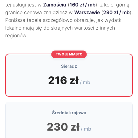
tej usługi jest w
Zamościu
(
160 zł / mb
), z kolei górną
granicę cenową znajdziesz w
Warszawie
(
290 zł / mb
).
Poniższa tabela szczegółowo obrazuje, jak wydatki
lokalne mają się do skrajnych wartości z innych
regionów.
TWOJE MIASTO
Sieradz
216 zł
/ mb
Średnia krajowa
230 zł
/ mb