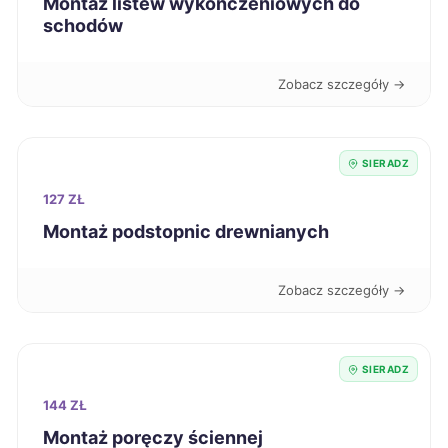
Montaż listew wykończeniowych do
schodów
Jelenia Góra
218 zł
Zobacz szczegóły →
Leszno
218 zł
Radom
218 zł
SIERADZ
127 ZŁ
Skierniewice
218 zł
TWÓJ REGION
Montaż podstopnic drewnianych
Kwidzyn
219 zł
Zobacz szczegóły →
Kalisz
220 zł
SIERADZ
Krosno
220 zł
144 ZŁ
Montaż poręczy ściennej
Racibórz
220 zł