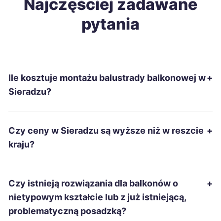
Najczęściej zadawane
pytania
Biała Podlaska
213 zł
Nowa Sól
213 zł
Ile kosztuje montażu balustrady balkonowej w
+
Szczecinek
213 zł
Sieradzu?
Ostrowiec Świętokrzyski
214 zł
Czy ceny w Sieradzu są wyższe niż w reszcie
+
Tomaszów Mazowiecki
214 zł
TWÓJ REGION
kraju?
Kędzierzyn-Koźle
215 zł
Czy istnieją rozwiązania dla balkonów o
+
Suwałki
215 zł
nietypowym kształcie lub z już istniejącą,
problematyczną posadzką?
Włocławek
215 zł