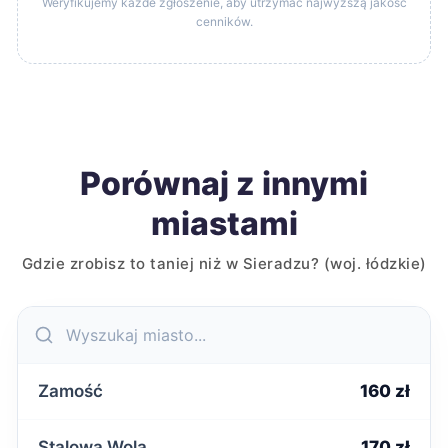
Weryfikujemy każde zgłoszenie, aby utrzymać najwyższą jakość
cenników.
Porównaj z innymi
miastami
Gdzie zrobisz to taniej niż w Sieradzu? (woj. łódzkie)
Zamość
160 zł
Stalowa Wola
170 zł