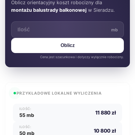
Oblicz orientacyjny koszt robocizny dla
montażu balustrady balkonowej
w Sieradzu.
mb
Oblicz
Cena jest szacunkowa i dotyczy wyłącznie robocizny.
PRZYKŁADOWE LOKALNE WYLICZENIA
ILOŚĆ:
11 880 zł
55 mb
ILOŚĆ:
10 800 zł
50 mb