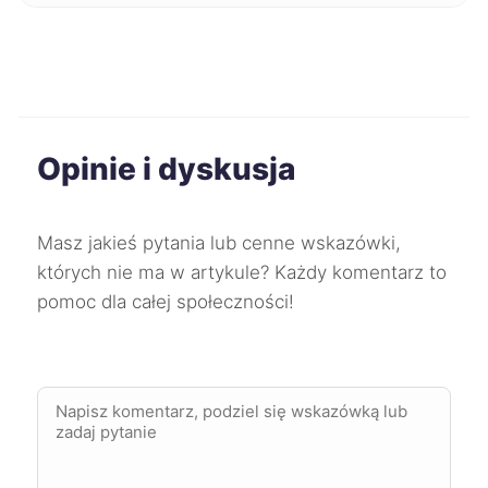
Dąbrowa Górnicza
227 zł
Mysłowice
227 zł
Opinie i dyskusja
Świdnica
227 zł
Masz jakieś pytania lub cenne wskazówki,
Słupsk
227 zł
których nie ma w artykule? Każdy komentarz to
pomoc dla całej społeczności!
Wodzisław Śląski
227 zł
Chorzów
228 zł
Mikołów
228 zł
Wałbrzych
228 zł