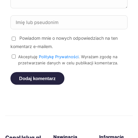
Zgierz
228 zł
TWÓJ REGION
Siemianowice Śląskie
228 zł
Powiadom mnie o nowych odpowiedziach na ten
komentarz e-mailem.
Dębica
229 zł
Akceptuję
Politykę Prywatności
. Wyrażam zgodę na
przetwarzanie danych w celu publikacji komentarza.
Legnica
229 zł
Dodaj komentarz
Rybnik
229 zł
Opole
230 zł
Bytom
230 zł
Nawigacja
Informacje
CenaUslug.pl
Jaworzno
230 zł