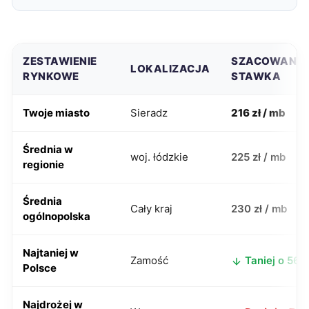
ZESTAWIENIE
SZACOWANA
LOKALIZACJA
RYNKOWE
STAWKA
Twoje miasto
Sieradz
216 zł / mb
Średnia w
woj. łódzkie
225 zł / mb
regionie
Średnia
Cały kraj
230 zł / mb
ogólnopolska
Najtaniej w
Zamość
Taniej o 56 z
Polsce
Najdrożej w