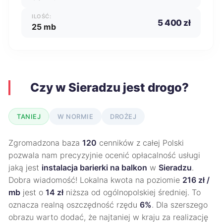
ILOŚĆ:
5 400 zł
25 mb
Czy w Sieradzu jest drogo?
TANIEJ
W NORMIE
DROŻEJ
Zgromadzona baza
120
cenników z całej Polski
pozwala nam precyzyjnie ocenić opłacalność usługi
jaką jest
instalacja barierki na balkon
w
Sieradzu
.
Dobra wiadomość! Lokalna kwota na poziomie
216 zł /
mb
jest o
14 zł
niższa od ogólnopolskiej średniej. To
oznacza realną oszczędność rzędu
6%
. Dla szerszego
obrazu warto dodać, że najtaniej w kraju za realizację