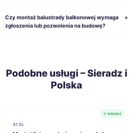
Łomża
215 zł
Czy montaż balustrady balkonowej wymaga
+
zgłoszenia lub pozwolenia na budowę?
Świętochłowice
215 zł
Grudziądz
216 zł
Konin
216 zł
Podobne usługi – Sieradz i
Polska
Ostrołęka
216 zł
Sieradz
216 zł
TWOJE MIASTO
SIERADZ
Tarnobrzeg
216 zł
37 ZŁ
Chełm
218 zł