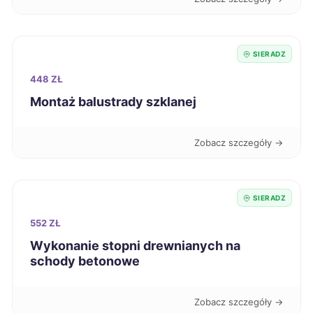
Zduńska Wola
224 zł
TWÓJ REGION
SIERADZ
Koszalin
225 zł
448 ZŁ
Montaż balustrady szklanej
Nysa
225 zł
Zobacz szczegóły →
Kielce
226 zł
Kutno
226 zł
TWÓJ REGION
SIERADZ
552 ZŁ
Oświęcim
226 zł
Wykonanie stopni drewnianych na
schody betonowe
Będzin
226 zł
Zobacz szczegóły →
Bolesławiec
227 zł