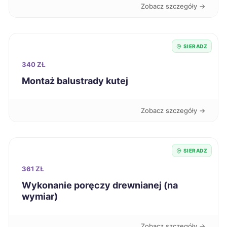
Zobacz szczegóły →
Ostrów Wielkopolski
222 zł
SIERADZ
Przemyśl
222 zł
340 ZŁ
Montaż balustrady kutej
Żary
222 zł
Zobacz szczegóły →
Elbląg
223 zł
Puławy
223 zł
SIERADZ
Chojnice
361 ZŁ
224 zł
Wykonanie poręczy drewnianej (na
wymiar)
Sanok
224 zł
Zabrze
224 zł
Zobacz szczegóły →