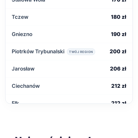
Tczew
180 zł
Gniezno
190 zł
Piotrków Trybunalski
200 zł
TWÓJ REGION
Jarosław
206 zł
Ciechanów
212 zł
Ełk
212 zł
Radomsko
212 zł
TWÓJ REGION
Starachowice
212 zł