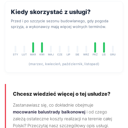
Kiedy skorzystać z usługi?
Przed i po szczycie sezonu budowlanego, gdy pogoda
sprzyja, a wykonawcy mają więcej wolnych terminów.
STY
LUT
MAR
KWI
MAJ
CZE
LIP
SIE
WRZ
PAŹ
LIS
GRU
(marzec, kwiecień, październik, listopad)
Chcesz wiedzieć więcej o tej usłudze?
Zastanawiasz się, co dokładnie obejmuje
mocowanie balustrady balkonowej
i od czego
zależą ostateczne koszty realizacji na terenie całej
Polski? Przeczytaj nasz szczegółowy opis usługi.