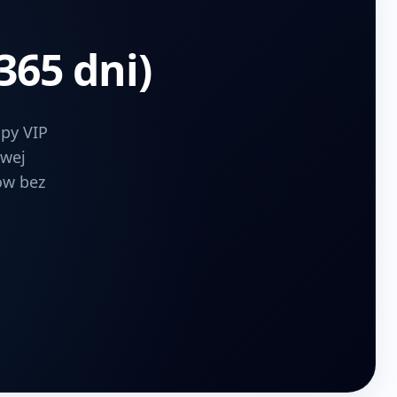
365 dni)
upy VIP
owej
tów bez