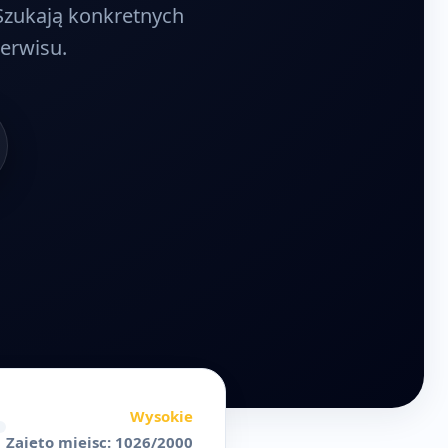
 Szukają konkretnych
serwisu.
Wysokie
Zajęto miejsc: 1026/2000