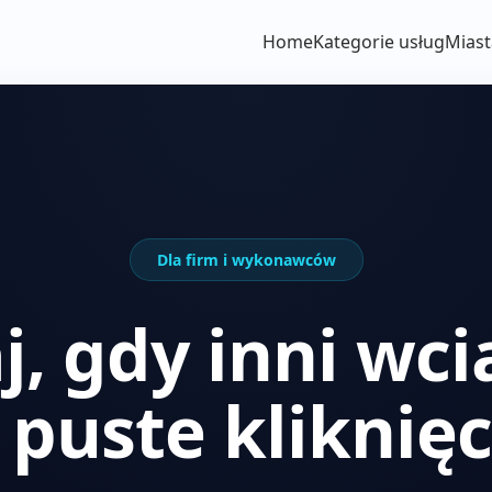
Home
Kategorie usług
Miast
Dla firm i wykonawców
j, gdy inni wci
 puste kliknięc