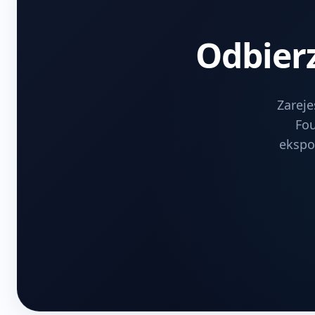
Odbierz
Zareje
Fou
ekspoz