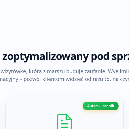
l zoptymalizowany pod sp
 wizytówkę, która z marszu buduje zaufanie. Wyelim
acyjny – pozwól klientom widzieć od razu to, na czy
Autorski cennik