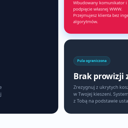
Wbudowany komunikator i
podpięcie własnej WWW.
Przejmujesz klienta bez inge
algorytmów.
Pula ograniczona
Brak prowizji 
e
Zrezygnuj z ukrytych kos
j
w Twojej kieszeni. Syste
z Tobą na podstawie usta