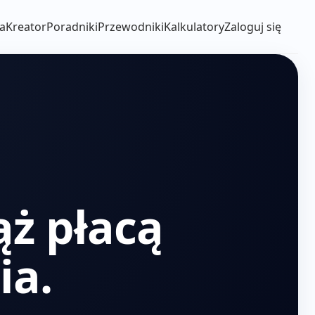
a
Kreator
Poradniki
Przewodniki
Kalkulatory
Zaloguj się
ąż płacą
ia.