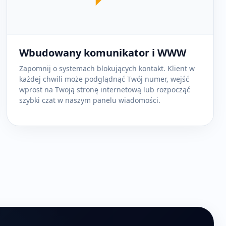
Wbudowany komunikator i WWW
Zapomnij o systemach blokujących kontakt. Klient w
każdej chwili może podglądnąć Twój numer, wejść
wprost na Twoją stronę internetową lub rozpocząć
szybki czat w naszym panelu wiadomości.