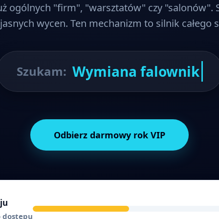
 już ogólnych "firm", "warsztatów" czy "salonów".
 jasnych wycen. Ten mechanizm to silnik całego 
Wymiana
Szukam:
Odbierz darmowy rok VIP
ju
o dostępu