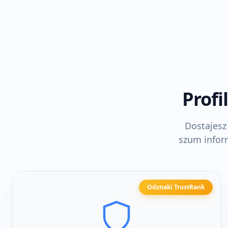
Profi
Dostajesz
szum inform
Odznaki TrustRank