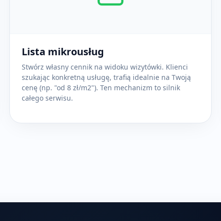
Lista mikrousług
Stwórz własny cennik na widoku wizytówki. Klienci
szukając konkretną usługę, trafią idealnie na Twoją
cenę (np. "od 8 zł/m2"). Ten mechanizm to silnik
całego serwisu.