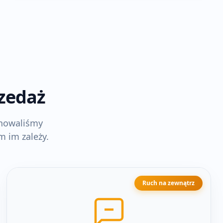
rzedaż
inowaliśmy
m im zależy.
Ruch na zewnątrz