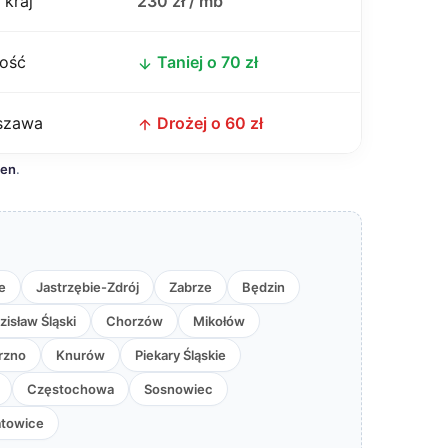
 kraj
230 zł / mb
ość
Taniej o 70 zł
szawa
Drożej o 60 zł
cen
.
e
Jastrzębie-Zdrój
Zabrze
Będzin
isław Śląski
Chorzów
Mikołów
rzno
Knurów
Piekary Śląskie
Częstochowa
Sosnowiec
towice