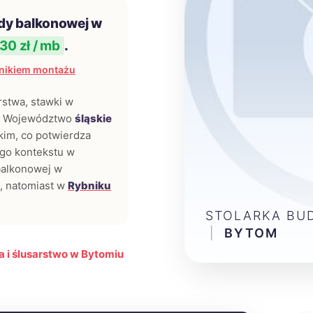
dy balkonowej w
30 zł / mb
.
nikiem montażu
rstwa, stawki w
j. Województwo
śląskie
kim, co potwierdza
ego kontekstu w
 balkonowej w
, natomiast w
Rybniku
STOLARKA BU
|
BYTOM
 i ślusarstwo w Bytomiu