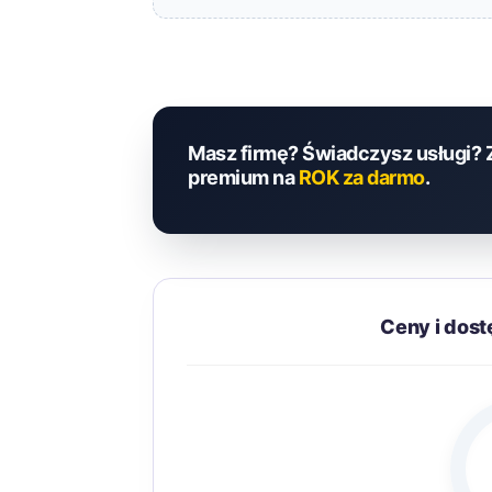
Masz firmę? Świadczysz usługi? 
premium na
ROK za darmo
.
Ceny i dos