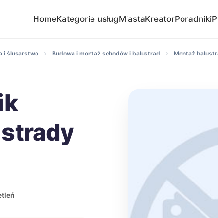
Home
Kategorie usług
Miasta
Kreator
Poradniki
P
 i ślusarstwo
Budowa i montaż schodów i balustrad
Montaż balustr
ik
strady
tleń