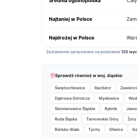
Średnia ogólnopolska
Cały
Najtaniej w Polsce
Zam
Najdrożej w Polsce
War
Zestawienie opracowano na podstawie
120 wy
Sprawdź również w woj. śląskie:
Świętochłowice
Racibórz
Zawierci
Dąbrowa Górnicza
Mysłowice
Wodz
Siemianowice Śląskie
Rybnik
Jawo
Ruda Śląska
Tarnowskie Góry
Żory
Bielsko-Biała
Tychy
Gliwice
Ka