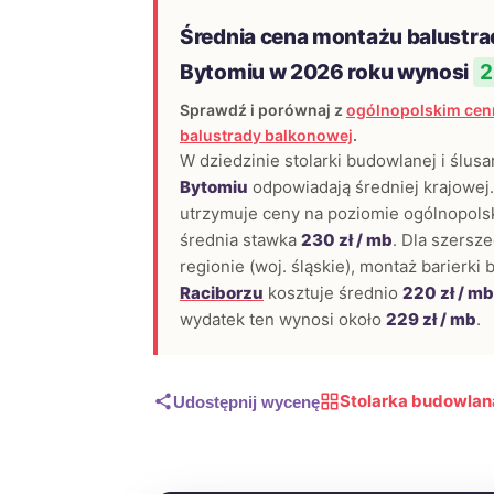
Średnia cena montażu balustra
Bytomiu w 2026 roku wynosi
2
Sprawdź i porównaj z
ogólnopolskim cen
balustrady balkonowej
.
W dziedzinie stolarki budowlanej i ślusa
Bytomiu
odpowiadają średniej krajowe
utrzymuje ceny na poziomie ogólnopols
średnia stawka
230 zł / mb
. Dla szersz
regionie (woj. śląskie), montaż barierki
Raciborzu
kosztuje średnio
220 zł / mb
wydatek ten wynosi około
229 zł / mb
.
Stolarka budowlana
Udostępnij wycenę