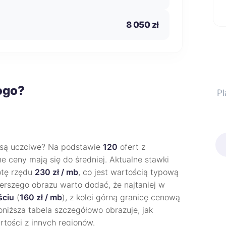
8 050 zł
ogo?
Pl
są uczciwe? Na podstawie
120
ofert z
ne ceny mają się do średniej. Aktualne stawki
otę rzędu
230 zł / mb
, co jest wartością typową
zerszego obrazu warto dodać, że najtaniej w
ciu
(
160 zł / mb
), z kolei górną granicę cenową
Poniższa tabela szczegółowo obrazuje, jak
rtości z innych regionów.