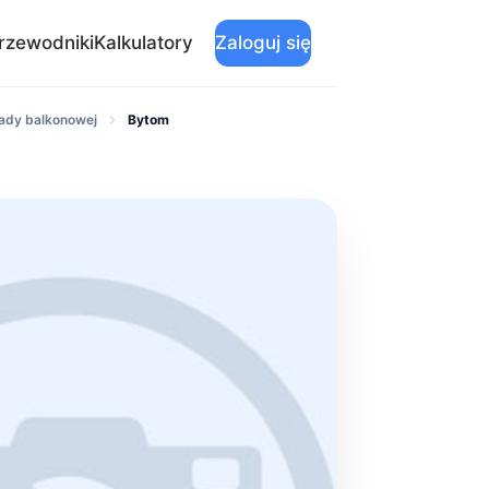
rzewodniki
Kalkulatory
Zaloguj się
ady balkonowej
Bytom