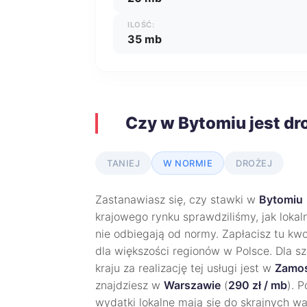
ILOŚĆ:
35 mb
Czy w Bytomiu jest dr
TANIEJ
W NORMIE
DROŻEJ
Zastanawiasz się, czy stawki w
Bytomiu
krajowego rynku sprawdziliśmy, jak lokal
nie odbiegają od normy. Zapłacisz tu kw
dla większości regionów w Polsce. Dla s
kraju za realizację tej usługi jest w
Zamoś
znajdziesz w
Warszawie
(
290 zł / mb
). 
wydatki lokalne mają się do skrajnych wa