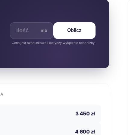
mb
Oblicz
Cena jest szacunkowa i dotyczy wyłącznie robocizny.
IA
3 450 zł
4 600 zł