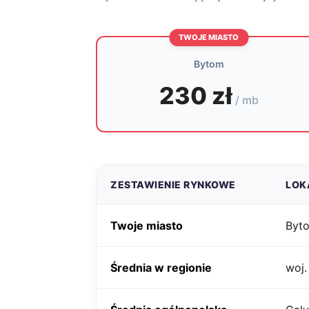
TWOJE MIASTO
Bytom
230 zł
/ mb
ZESTAWIENIE RYNKOWE
LOK
Twoje miasto
Byt
Średnia w regionie
woj.