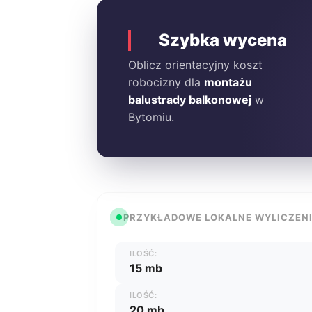
Szybka wycena
Oblicz orientacyjny koszt
robocizny dla
montażu
balustrady balkonowej
w
Bytomiu.
PRZYKŁADOWE LOKALNE WYLICZEN
ILOŚĆ:
15 mb
ILOŚĆ:
20 mb