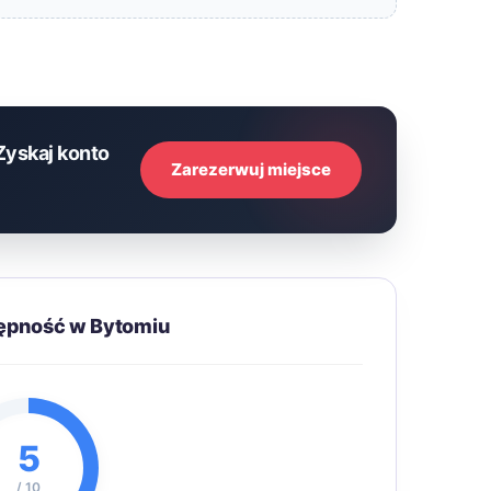
Zyskaj konto
Zarezerwuj miejsce
tępność w Bytomiu
5
/ 10