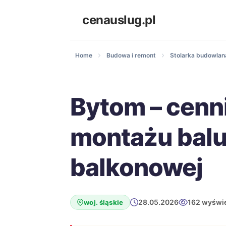
cenauslug.pl
Home
Budowa i remont
Stolarka budowlana
Bytom – cenn
montażu balu
balkonowej
28.05.2026
162 wyświe
woj. śląskie