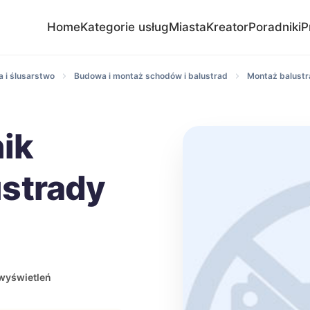
Home
Kategorie usług
Miasta
Kreator
Poradniki
P
 i ślusarstwo
Budowa i montaż schodów i balustrad
Montaż balustr
nik
strady
wyświetleń