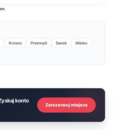
cen
.
Krosno
Przemyśl
Sanok
Mielec
Zyskaj konto
Zarezerwuj miejsce