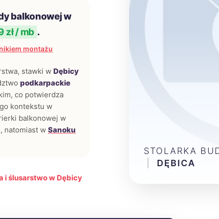
dy balkonowej w
 zł / mb
.
nikiem montażu
arstwa, stawki w
Dębicy
ództwo
podkarpackie
kim, co potwierdza
ego kontekstu w
rierki balkonowej w
b
, natomiast w
Sanoku
STOLARKA BU
|
DĘBICA
 i ślusarstwo w Dębicy