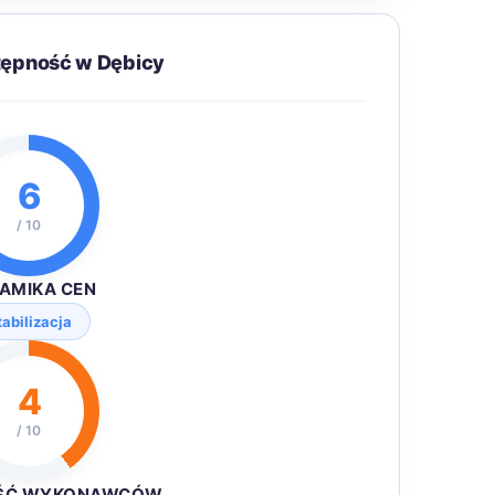
tępność w Dębicy
6
/ 10
AMIKA CEN
tabilizacja
4
/ 10
ŚĆ WYKONAWCÓW