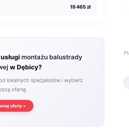
19 465 zł
Pl
usługi
montażu balustrady
wej
w Dębicy?
 lokalnych specjalistów i wybierz
pszą ofertę.
wnaj oferty »