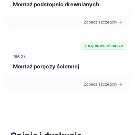
Montaż podstopnic drewnianych
Nysa
225 zł
Kielce
226 zł
Zobacz szczegóły →
Kutno
226 zł
DĄBROWA GÓRNICZA
Oświęcim
226 zł
156 ZŁ
Montaż poręczy ściennej
Będzin
226 zł
TWÓJ REGION
Zobacz szczegóły →
Bolesławiec
227 zł
Dąbrowa Górnicza
227 zł
TWOJE MIASTO
Mysłowice
227 zł
TWÓJ REGION