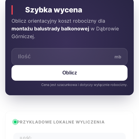
Szybka wycena
Oblicz orientacyjny koszt robocizny dla
montażu balustrady balkonowej
w Dąbrowie
Górniczej.
mb
Oblicz
Cena jest szacunkowa i dotyczy wyłącznie robocizny.
PRZYKŁADOWE LOKALNE WYLICZENIA
ILOŚĆ: