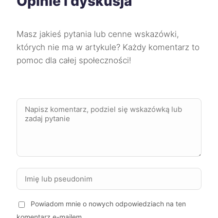
Opinie i dyskusja
Świdnica
227 zł
Masz jakieś pytania lub cenne wskazówki,
Słupsk
227 zł
których nie ma w artykule? Każdy komentarz to
pomoc dla całej społeczności!
Wodzisław Śląski
227 zł
TWÓJ REGION
Chorzów
228 zł
TWÓJ REGION
Mikołów
228 zł
TWÓJ REGION
Wałbrzych
228 zł
Zgierz
228 zł
Siemianowice Śląskie
228 zł
TWÓJ REGION
Powiadom mnie o nowych odpowiedziach na ten
komentarz e-mailem.