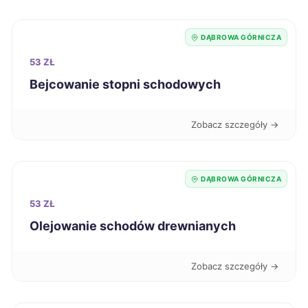
Radom
218 zł
DĄBROWA GÓRNICZA
Skierniewice
218 zł
53 ZŁ
Bejcowanie stopni schodowych
Kwidzyn
219 zł
Zobacz szczegóły →
Kalisz
220 zł
Krosno
220 zł
DĄBROWA GÓRNICZA
Racibórz
53 ZŁ
220 zł
TWÓJ REGION
Olejowanie schodów drewnianych
Starogard Gdański
220 zł
Zobacz szczegóły →
Zawiercie
220 zł
TWÓJ REGION