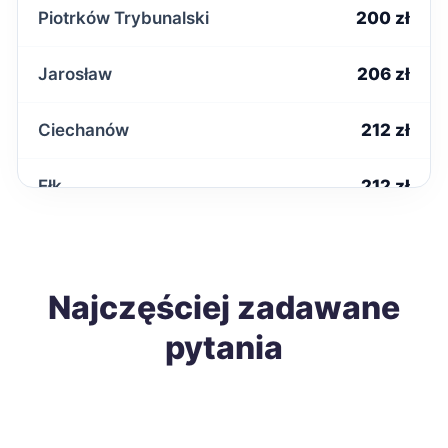
Piotrków Trybunalski
200 zł
Jarosław
206 zł
Ciechanów
212 zł
Ełk
212 zł
Radomsko
212 zł
Starachowice
Najczęściej zadawane
212 zł
pytania
Biała Podlaska
213 zł
Nowa Sól
213 zł