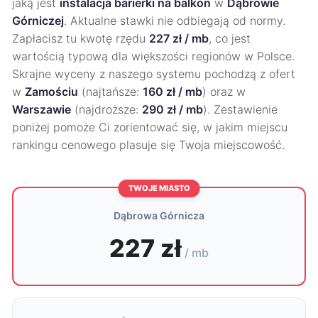
jaką jest
instalacja barierki na balkon
w
Dąbrowie
Górniczej
. Aktualne stawki nie odbiegają od normy.
Zapłacisz tu kwotę rzędu
227 zł / mb
, co jest
wartością typową dla większości regionów w Polsce.
Skrajne wyceny z naszego systemu pochodzą z ofert
w
Zamościu
(najtańsze:
160 zł / mb
) oraz w
Warszawie
(najdroższe:
290 zł / mb
). Zestawienie
poniżej pomoże Ci zorientować się, w jakim miejscu
rankingu cenowego plasuje się Twoja miejscowość.
TWOJE MIASTO
Dąbrowa Górnicza
227 zł
/ mb