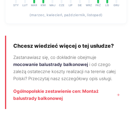
STY
LUT
MAR
KWI
MAJ
CZE
LIP
SIE
WRZ
PAŹ
LIS
GRU
(marzec, kwiecień, październik, listopad)
Chcesz wiedzieć więcej o tej usłudze?
Zastanawiasz się, co dokładnie obejmuje
mocowanie balustrady balkonowej
i od czego
zależą ostateczne koszty realizacji na terenie całej
Polski? Przeczytaj nasz szczegółowy opis usługi.
Ogólnopolskie zestawienie cen: Montaż
balustrady balkonowej