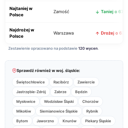
Najtaniej w
Zamość
Taniej o 67 z
Polsce
Najdrożej w
Warszawa
Drożej o 63 z
Polsce
Zestawienie opracowano na podstawie
120 wycen
.
Sprawdź również w woj. śląskie:
Świętochłowice
Racibórz
Zawiercie
Jastrzębie-Zdrój
Zabrze
Będzin
Mysłowice
Wodzisław Śląski
Chorzów
Mikołów
Siemianowice Śląskie
Rybnik
Bytom
Jaworzno
Knurów
Piekary Śląskie