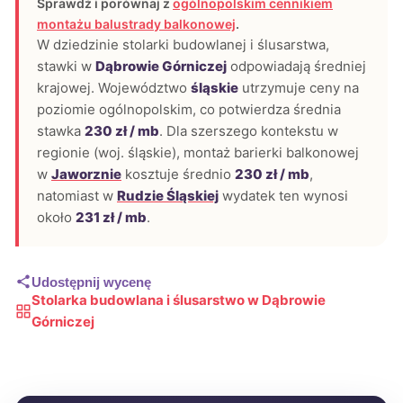
Sprawdź i porównaj z
ogólnopolskim cennikiem
montażu balustrady balkonowej
.
W dziedzinie stolarki budowlanej i ślusarstwa,
stawki w
Dąbrowie Górniczej
odpowiadają średniej
krajowej. Województwo
śląskie
utrzymuje ceny na
poziomie ogólnopolskim, co potwierdza średnia
stawka
230 zł / mb
. Dla szerszego kontekstu w
regionie (woj. śląskie), montaż barierki balkonowej
w
Jaworznie
kosztuje średnio
230 zł / mb
,
natomiast w
Rudzie Śląskiej
wydatek ten wynosi
około
231 zł / mb
.
Udostępnij wycenę
Stolarka budowlana i ślusarstwo w Dąbrowie
Górniczej