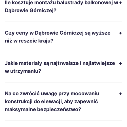
Ile kosztuje montażu balustrady balkonowej w
+
Szczecinek
213 zł
Dąbrowie Górniczej?
Ostrowiec Świętokrzyski
214 zł
Czy ceny w Dąbrowie Górniczej są wyższe
+
Tomaszów Mazowiecki
214 zł
niż w reszcie kraju?
Kędzierzyn-Koźle
215 zł
Jakie materiały są najtrwalsze i najłatwiejsze
+
Suwałki
215 zł
w utrzymaniu?
Włocławek
215 zł
Na co zwrócić uwagę przy mocowaniu
+
Łomża
215 zł
konstrukcji do elewacji, aby zapewnić
maksymalne bezpieczeństwo?
Świętochłowice
215 zł
TWÓJ REGION