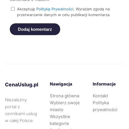
Dębica
229 zł
Akceptuję
Politykę Prywatności
. Wyrażam zgodę na
przetwarzanie danych w celu publikacji komentarza.
Legnica
229 zł
Dodaj komentarz
Rybnik
229 zł
TWÓJ REGION
Opole
230 zł
Bytom
230 zł
TWÓJ REGION
Nawigacja
Informacje
CenaUslug.pl
Jaworzno
230 zł
TWÓJ REGION
Strona główna
Kontakt
Niezależny
Knurów
230 zł
Wybierz swoje
Polityka
TWÓJ REGION
portal z
miasto
prywatności
cennikami usług
Wszystkie
Mielec
231 zł
w całej Polsce.
kategorie