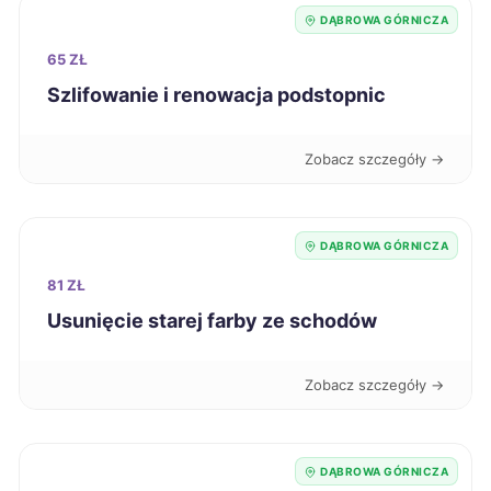
Jastrzębie-Zdrój
221 zł
DĄBROWA GÓRNICZA
TWÓJ REGION
65 ZŁ
Piła
221 zł
Szlifowanie i renowacja podstopnic
Stargard
221 zł
Zobacz szczegóły →
Żyrardów
221 zł
DĄBROWA GÓRNICZA
Inowrocław
222 zł
81 ZŁ
Usunięcie starej farby ze schodów
Malbork
222 zł
Zobacz szczegóły →
Ostrów Wielkopolski
222 zł
Przemyśl
222 zł
DĄBROWA GÓRNICZA