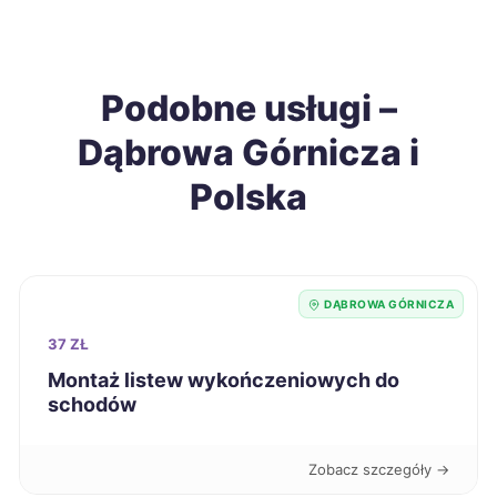
Grudziądz
216 zł
Konin
216 zł
Podobne usługi –
Dąbrowa Górnicza i
Ostrołęka
216 zł
Polska
Sieradz
216 zł
Tarnobrzeg
216 zł
DĄBROWA GÓRNICZA
Chełm
218 zł
37 ZŁ
Montaż listew wykończeniowych do
Jelenia Góra
218 zł
schodów
Leszno
218 zł
Zobacz szczegóły →