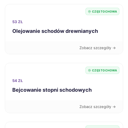
Radom
218 zł
CZĘSTOCHOWA
Skierniewice
218 zł
53 ZŁ
Olejowanie schodów drewnianych
Kwidzyn
219 zł
Zobacz szczegóły →
Kalisz
220 zł
Krosno
220 zł
CZĘSTOCHOWA
54 ZŁ
Racibórz
220 zł
TWÓJ REGION
Bejcowanie stopni schodowych
Starogard Gdański
220 zł
Zobacz szczegóły →
Zawiercie
220 zł
TWÓJ REGION