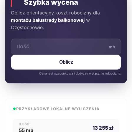
Szybka wycena
Oblicz orientacyjny koszt robocizny dla
montażu balustrady balkonowej
w
Częstochowie.
mb
Oblicz
Cena jest szacunkowa i dotyczy wyłącznie robocizny.
PRZYKŁADOWE LOKALNE WYLICZENIA
ILOŚĆ:
13 255 zł
55 mb