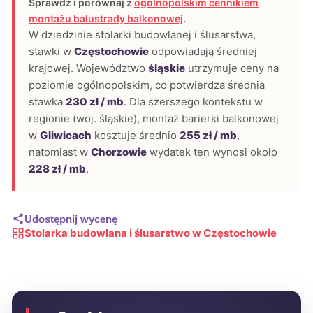
Sprawdź i porównaj z
ogólnopolskim cennikiem
montażu balustrady balkonowej
.
W dziedzinie stolarki budowlanej i ślusarstwa,
stawki w
Częstochowie
odpowiadają średniej
krajowej. Województwo
śląskie
utrzymuje ceny na
poziomie ogólnopolskim, co potwierdza średnia
stawka
230 zł / mb
. Dla szerszego kontekstu w
regionie (woj. śląskie), montaż barierki balkonowej
w
Gliwicach
kosztuje średnio
255 zł / mb
,
natomiast w
Chorzowie
wydatek ten wynosi około
228 zł / mb
.
Udostępnij wycenę
Stolarka budowlana i ślusarstwo w Częstochowie