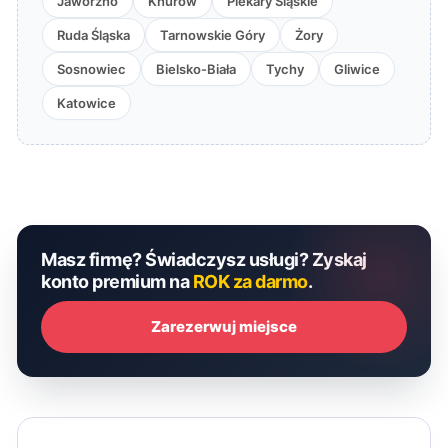
Jaworzno
Knurów
Piekary Śląskie
Ruda Śląska
Tarnowskie Góry
Żory
Sosnowiec
Bielsko-Biała
Tychy
Gliwice
Katowice
Masz firmę? Świadczysz usługi? Zyskaj
konto premium na
ROK za darmo
.
Zarezerwuj miejsce