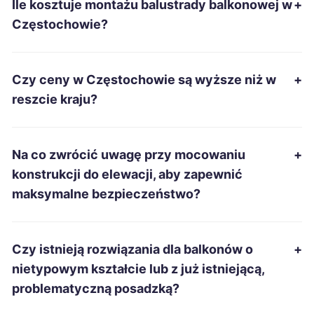
Ile kosztuje montażu balustrady balkonowej w
+
Szczecinek
213 zł
Częstochowie?
Ostrowiec Świętokrzyski
214 zł
Czy ceny w Częstochowie są wyższe niż w
+
Tomaszów Mazowiecki
214 zł
reszcie kraju?
Kędzierzyn-Koźle
215 zł
Na co zwrócić uwagę przy mocowaniu
+
Suwałki
215 zł
konstrukcji do elewacji, aby zapewnić
maksymalne bezpieczeństwo?
Włocławek
215 zł
Łomża
215 zł
Czy istnieją rozwiązania dla balkonów o
+
nietypowym kształcie lub z już istniejącą,
Świętochłowice
215 zł
problematyczną posadzką?
TWÓJ REGION