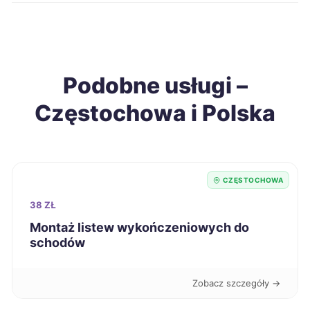
Grudziądz
216 zł
Konin
216 zł
Podobne usługi –
Ostrołęka
216 zł
Częstochowa i Polska
Sieradz
216 zł
Tarnobrzeg
216 zł
CZĘSTOCHOWA
Chełm
218 zł
38 ZŁ
Montaż listew wykończeniowych do
schodów
Jelenia Góra
218 zł
Leszno
218 zł
Zobacz szczegóły →