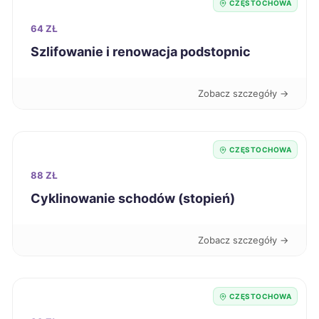
CZĘSTOCHOWA
Jastrzębie-Zdrój
221 zł
TWÓJ REGION
64 ZŁ
Piła
Szlifowanie i renowacja podstopnic
221 zł
Stargard
221 zł
Zobacz szczegóły →
Żyrardów
221 zł
CZĘSTOCHOWA
Inowrocław
222 zł
88 ZŁ
Cyklinowanie schodów (stopień)
Malbork
222 zł
Zobacz szczegóły →
Ostrów Wielkopolski
222 zł
Przemyśl
222 zł
CZĘSTOCHOWA