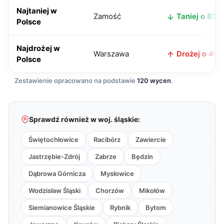
Najtaniej w
Zamość
Taniej o 81 zł
Polsce
Najdrożej w
Warszawa
Drożej o 49 z
Polsce
Zestawienie opracowano na podstawie
120 wycen
.
Sprawdź również w woj. śląskie:
Świętochłowice
Racibórz
Zawiercie
Jastrzębie-Zdrój
Zabrze
Będzin
Dąbrowa Górnicza
Mysłowice
Wodzisław Śląski
Chorzów
Mikołów
Siemianowice Śląskie
Rybnik
Bytom