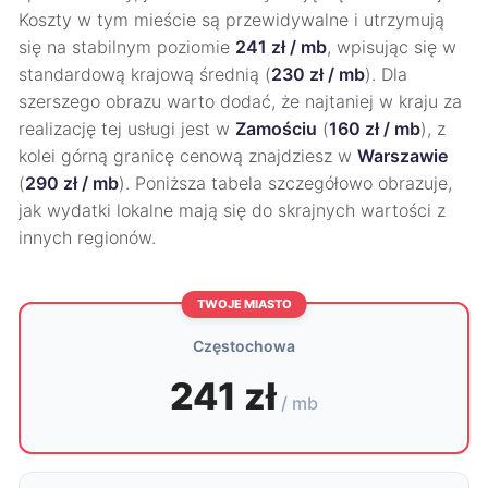
Koszty w tym mieście są przewidywalne i utrzymują
się na stabilnym poziomie
241 zł / mb
, wpisując się w
standardową krajową średnią (
230 zł / mb
). Dla
szerszego obrazu warto dodać, że najtaniej w kraju za
realizację tej usługi jest w
Zamościu
(
160 zł / mb
), z
kolei górną granicę cenową znajdziesz w
Warszawie
(
290 zł / mb
). Poniższa tabela szczegółowo obrazuje,
jak wydatki lokalne mają się do skrajnych wartości z
innych regionów.
TWOJE MIASTO
Częstochowa
241 zł
/ mb