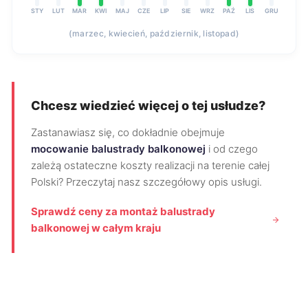
STY
LUT
MAR
KWI
MAJ
CZE
LIP
SIE
WRZ
PAŹ
LIS
GRU
(marzec, kwiecień, październik, listopad)
Chcesz wiedzieć więcej o tej usłudze?
Zastanawiasz się, co dokładnie obejmuje
mocowanie balustrady balkonowej
i od czego
zależą ostateczne koszty realizacji na terenie całej
Polski? Przeczytaj nasz szczegółowy opis usługi.
Sprawdź ceny za montaż balustrady
balkonowej w całym kraju