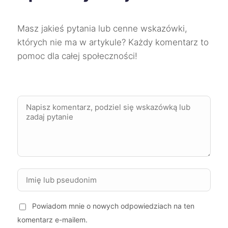
Świdnica
227 zł
Masz jakieś pytania lub cenne wskazówki,
Słupsk
227 zł
których nie ma w artykule? Każdy komentarz to
pomoc dla całej społeczności!
Wodzisław Śląski
227 zł
TWÓJ REGION
Chorzów
228 zł
TWÓJ REGION
Mikołów
228 zł
TWÓJ REGION
Wałbrzych
228 zł
Zgierz
228 zł
Powiadom mnie o nowych odpowiedziach na ten
Siemianowice Śląskie
228 zł
TWÓJ REGION
komentarz e-mailem.