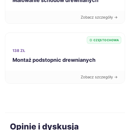
Malowanie schodów drewnianych
Nysa
225 zł
Zobacz szczegóły →
Kielce
226 zł
Kutno
226 zł
CZĘSTOCHOWA
138 ZŁ
Oświęcim
226 zł
Montaż podstopnic drewnianych
Będzin
226 zł
TWÓJ REGION
Zobacz szczegóły →
Bolesławiec
227 zł
Dąbrowa Górnicza
227 zł
TWÓJ REGION
Mysłowice
227 zł
TWÓJ REGION
Opinie i dyskusja