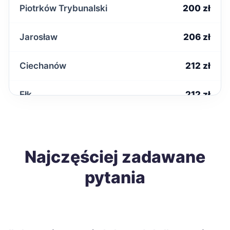
Piotrków Trybunalski
200 zł
Jarosław
206 zł
Ciechanów
212 zł
Ełk
212 zł
Radomsko
212 zł
Starachowice
Najczęściej zadawane
212 zł
pytania
Biała Podlaska
213 zł
Nowa Sól
213 zł