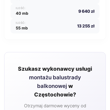
ILOŚĆ:
9 640 zł
40 mb
ILOŚĆ:
13 255 zł
55 mb
Szukasz wykonawcy usługi
montażu balustrady
balkonowej
w
Częstochowie?
Otrzymaj darmowe wyceny od