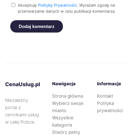
Dębica
229 zł
Akceptuję
Politykę Prywatności
. Wyrażam zgodę na
przetwarzanie danych w celu publikacji komentarza.
Legnica
229 zł
Dodaj komentarz
Rybnik
229 zł
TWÓJ REGION
Opole
230 zł
Bytom
230 zł
TWÓJ REGION
Nawigacja
Informacje
CenaUslug.pl
Jaworzno
230 zł
TWÓJ REGION
Strona główna
Kontakt
Niezależny
Wybierz swoje
Polityka
Knurów
230 zł
TWÓJ REGION
portal z
miasto
prywatności
cennikami usług
Wszystkie
w całej Polsce.
Mielec
231 zł
kategorie
Stwórz pełny