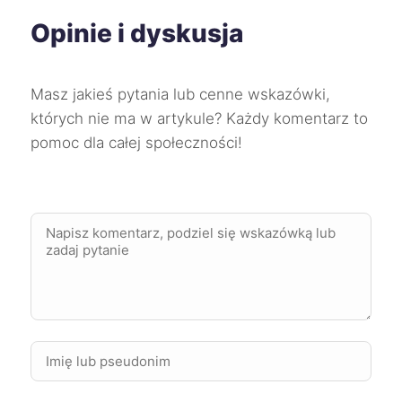
Opinie i dyskusja
Mysłowice
227 zł
Świdnica
227 zł
Masz jakieś pytania lub cenne wskazówki,
których nie ma w artykule? Każdy komentarz to
Słupsk
227 zł
pomoc dla całej społeczności!
Wodzisław Śląski
227 zł
Chorzów
228 zł
Mikołów
228 zł
Wałbrzych
228 zł
Zgierz
228 zł