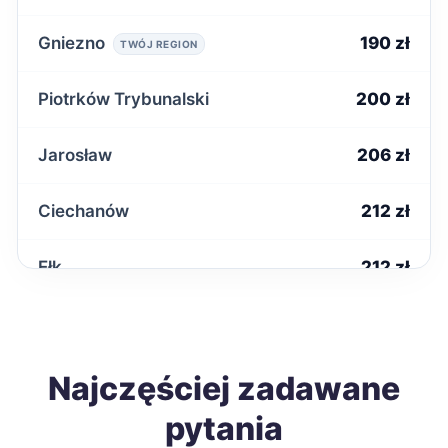
Gniezno
190 zł
TWÓJ REGION
Piotrków Trybunalski
200 zł
Jarosław
206 zł
Ciechanów
212 zł
Ełk
212 zł
Radomsko
212 zł
Starachowice
Najczęściej zadawane
212 zł
pytania
Biała Podlaska
213 zł