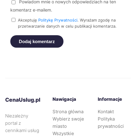
Powiadom mnie o nowych odpowiedziach na ten
komentarz e-mailem.
Siemianowice Śląskie
228 zł
Akceptuję
Politykę Prywatności
. Wyrażam zgodę na
przetwarzanie danych w celu publikacji komentarza.
Dębica
229 zł
Dodaj komentarz
Legnica
229 zł
Rybnik
229 zł
Opole
230 zł
Bytom
230 zł
Nawigacja
Informacje
CenaUslug.pl
Strona główna
Kontakt
Jaworzno
230 zł
Niezależny
Wybierz swoje
Polityka
portal z
miasto
prywatności
cennikami usług
Knurów
230 zł
Wszystkie