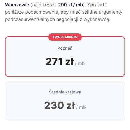
Warszawie
(najdroższe:
290 zł / mb
). Sprawdź
poniższe podsumowanie, aby mieć solidne argumenty
podczas ewentualnych negocjacji z wykonawcą.
TWOJE MIASTO
Poznań
271 zł
/ mb
Średnia krajowa
230 zł
/ mb