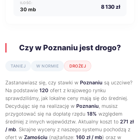
ILOŚĆ:
8 130 zł
30 mb
Czy w Poznaniu jest drogo?
TANIEJ
W NORMIE
DROŻEJ
Zastanawiasz się, czy stawki w
Poznaniu
są uczciwe?
Na podstawie
120
ofert z krajowego rynku
sprawdziliśmy, jak lokalne ceny mają się do średniej.
Decydując się na realizację w
Poznaniu
, musisz
przygotować się na dopłatę rzędu
18%
względem
średniej z innych województw. Aktualny koszt to
271 zł
/ mb
. Skrajne wyceny z naszego systemu pochodzą z
ofert w
Zamościu
(najtańsze:
160 zł / mb
) oraz w