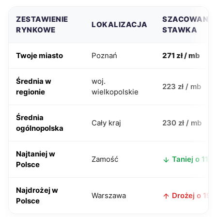
ZESTAWIENIE
SZACOWANA
LOKALIZACJA
RYNKOWE
STAWKA
Twoje miasto
Poznań
271 zł / mb
Średnia w
woj.
223 zł / mb
regionie
wielkopolskie
Średnia
Cały kraj
230 zł / mb
ogólnopolska
Najtaniej w
Zamość
Taniej o 111 z
Polsce
Najdrożej w
Warszawa
Drożej o 19 z
Polsce