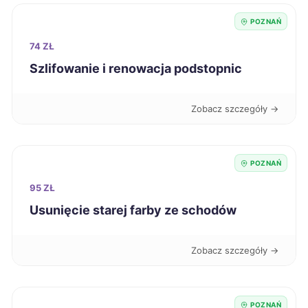
POZNAŃ
Zawiercie
220 zł
74 ZŁ
Jastrzębie-Zdrój
Szlifowanie i renowacja podstopnic
221 zł
Piła
221 zł
TWÓJ REGION
Zobacz szczegóły →
Stargard
221 zł
POZNAŃ
Żyrardów
221 zł
95 ZŁ
Usunięcie starej farby ze schodów
Inowrocław
222 zł
Zobacz szczegóły →
Malbork
222 zł
Ostrów Wielkopolski
222 zł
TWÓJ REGION
POZNAŃ