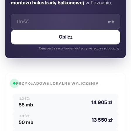
montażu balustrady balkonowej
w Poznaniu.
mb
Oblicz
Cena jest szacunkowa i dotyczy wyłącznie robocizny.
PRZYKŁADOWE LOKALNE WYLICZENIA
ILOŚĆ:
14 905 zł
55 mb
ILOŚĆ:
13 550 zł
50 mb