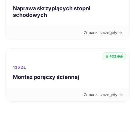
Naprawa skrzypiących stopni
Koszalin
225 zł
schodowych
Nysa
225 zł
Zobacz szczegóły →
Kielce
226 zł
POZNAŃ
Kutno
226 zł
135 ZŁ
Montaż poręczy ściennej
Oświęcim
226 zł
Zobacz szczegóły →
Będzin
226 zł
Bolesławiec
227 zł
Dąbrowa Górnicza
227 zł