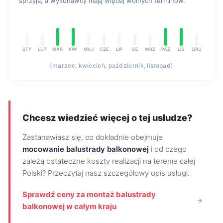
sprzyja, a wykonawcy mają więcej wolnych terminów.
STY
LUT
MAR
KWI
MAJ
CZE
LIP
SIE
WRZ
PAŹ
LIS
GRU
(marzec, kwiecień, październik, listopad)
Chcesz wiedzieć więcej o tej usłudze?
Zastanawiasz się, co dokładnie obejmuje
mocowanie balustrady balkonowej
i od czego
zależą ostateczne koszty realizacji na terenie całej
Polski? Przeczytaj nasz szczegółowy opis usługi.
Sprawdź ceny za montaż balustrady
balkonowej w całym kraju