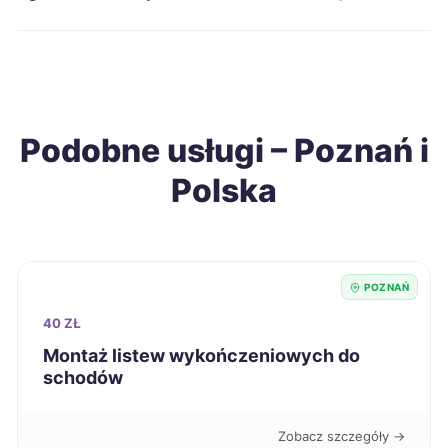
Świętochłowice
215 zł
Grudziądz
216 zł
Podobne usługi – Poznań i
Konin
216 zł
TWÓJ REGION
Polska
Ostrołęka
216 zł
Sieradz
216 zł
POZNAŃ
Tarnobrzeg
216 zł
40 ZŁ
Montaż listew wykończeniowych do
schodów
Chełm
218 zł
Jelenia Góra
218 zł
Zobacz szczegóły →