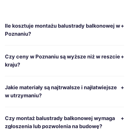
Nowa Sól
213 zł
Ile kosztuje montażu balustrady balkonowej w
+
Szczecinek
213 zł
Poznaniu?
Ostrowiec Świętokrzyski
214 zł
Czy ceny w Poznaniu są wyższe niż w reszcie
+
Tomaszów Mazowiecki
214 zł
kraju?
Kędzierzyn-Koźle
215 zł
Jakie materiały są najtrwalsze i najłatwiejsze
+
Suwałki
215 zł
w utrzymaniu?
Włocławek
215 zł
Czy montaż balustrady balkonowej wymaga
+
Łomża
215 zł
zgłoszenia lub pozwolenia na budowę?