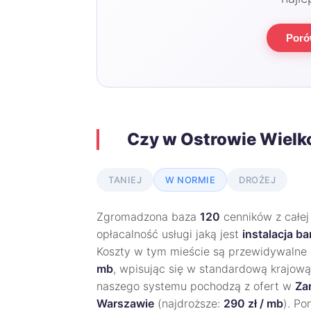
Poró
Czy w Ostrowie Wielk
TANIEJ
W NORMIE
DROŻEJ
Zgromadzona baza
120
cenników z całej
opłacalność usługi jaką jest
instalacja ba
Koszty w tym mieście są przewidywalne 
mb
, wpisując się w standardową krajową
naszego systemu pochodzą z ofert w
Za
Warszawie
(najdroższe:
290 zł / mb
). Po