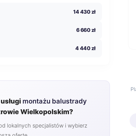
14 430 zł
6 660 zł
4 440 zł
Pl
usługi
montażu balustrady
rowie Wielkopolskim?
 lokalnych specjalistów i wybierz
pszą ofertę.