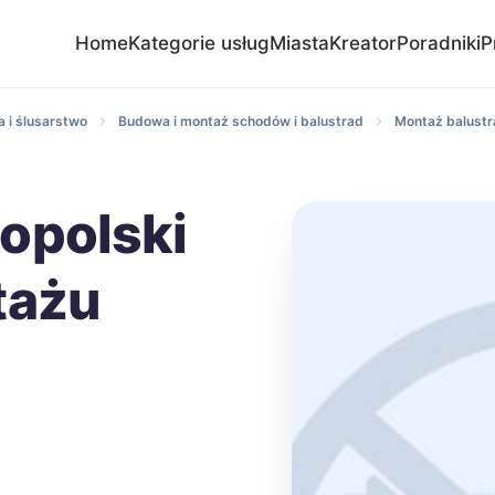
Home
Kategorie usług
Miasta
Kreator
Poradniki
P
 i ślusarstwo
Budowa i montaż schodów i balustrad
Montaż balustr
opolski
tażu