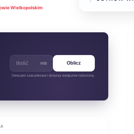
rowie Wielkopolskim
mb
Oblicz
Cena jest szacunkowa i dotyczy wyłącznie robocizny.
IA