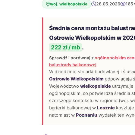
28.05.2026
165 
woj. wielkopolskie
Średnia cena montażu balustra
Ostrowie Wielkopolskim w 202
222 zł / mb
.
Sprawdź i porównaj z
ogólnopolskim cen
balustrady balkonowej
.
W dziedzinie stolarki budowlanej i ślusa
Ostrowie Wielkopolskim
odpowiadają ś
Województwo
wielkopolskie
utrzymuje 
ogólnopolskim, co potwierdza średnia 
szerszego kontekstu w regionie (woj. wi
barierki balkonowej w
Lesznie
kosztuje
natomiast w
Poznaniu
wydatek ten wyn