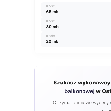
ILOŚĆ:
65 mb
ILOŚĆ:
30 mb
ILOŚĆ:
20 mb
Szukasz wykonawcy 
balkonowej
w Ost
Otrzymaj darmowe wyceny od
najle