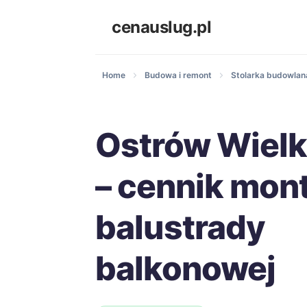
cenauslug.pl
Home
Budowa i remont
Stolarka budowlana
Ostrów Wielk
– cennik mon
balustrady
balkonowej