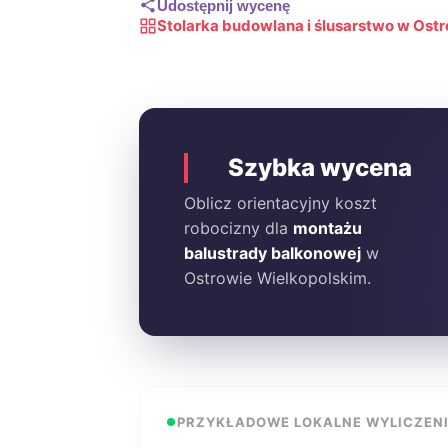
Udostępnij wycenę
Stolarka budowlana i ślusarstwo w Ost
Szybka wycena
Oblicz orientacyjny koszt
robocizny dla
montażu
balustrady balkonowej
w
Ostrowie Wielkopolskim.
PRZYKŁADOWE LOKALNE WYLICZEN