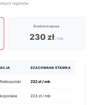
 innych regionów.
Średnia krajowa
230 zł
/ mb
ZACJA
SZACOWANA STAWKA
ielkopolski
222 zł / mb
lkopolskie
223 zł / mb