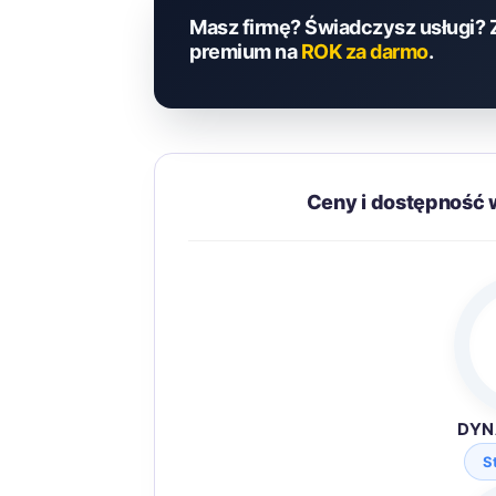
Masz firmę? Świadczysz usługi? 
premium na
ROK za darmo
.
Ceny i dostępność 
DYN
S