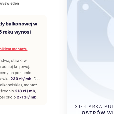
wyświetleń
dy balkonowej w
6 roku wynosi
nikiem montażu
rstwa, stawki w
redniej krajowej.
ceny na poziomie
stawka
230 zł / mb
. Dla
elkopolskie), montaż
 średnio
218 zł / mb
,
osi około
271 zł / mb
.
STOLARKA BU
|
OSTRÓW WI