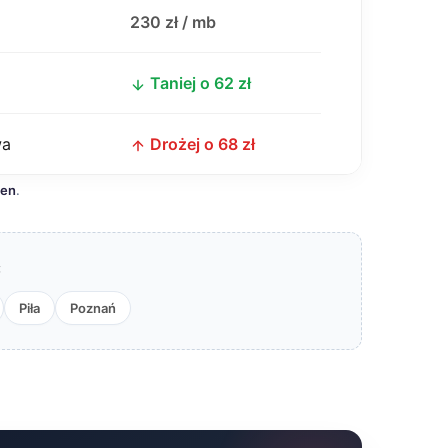
j
230 zł / mb
Taniej o 62 zł
wa
Drożej o 68 zł
cen
.
:
Piła
Poznań