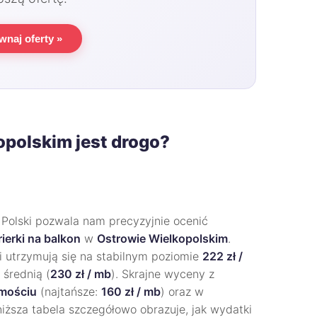
wnaj oferty »
opolskim jest drogo?
 Polski pozwala nam precyzyjnie ocenić
rierki na balkon
w
Ostrowie Wielkopolskim
.
i utrzymują się na stabilnym poziomie
222 zł /
 średnią (
230 zł / mb
). Skrajne wyceny z
mościu
(najtańsze:
160 zł / mb
) oraz w
niższa tabela szczegółowo obrazuje, jak wydatki