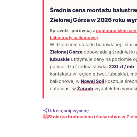
Średnia cena montażu balustra
Zielonej Górze w 2026 roku wy
Sprawdź i porównaj z
ogólnopolskim cen
balustrady balkonowej
.
W dziedzinie stolarki budowlanej i ślusa
Zielonej Górze
odpowiadają średniej k
lubuskie
utrzymuje ceny na poziomie o
potwierdza średnia stawka
230 zł / mb
.
kontekstu w regionie (woj. lubuskie), mo
balkonowej w
Nowej Soli
kosztuje śred
natomiast w
Żarach
wydatek ten wynos
Udostępnij wycenę
Stolarka budowlana i ślusarstwo w Ziel