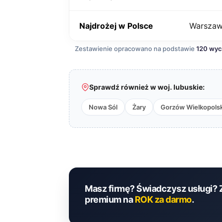
Najdrożej w Polsce
Warsza
Zestawienie opracowano na podstawie
120 wy
Sprawdź również w woj. lubuskie:
Nowa Sól
Żary
Gorzów Wielkopolsk
Masz firmę? Świadczysz usługi? 
premium na
ROK za darmo
.