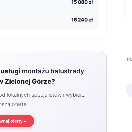
15 080 zł
16 240 zł
Pl
usługi
montażu balustrady
 Zielonej Górze?
 lokalnych specjalistów i wybierz
pszą ofertę.
wnaj oferty »