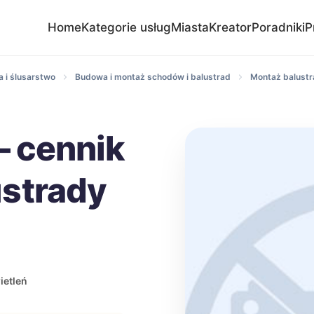
Home
Kategorie usług
Miasta
Kreator
Poradniki
P
 i ślusarstwo
Budowa i montaż schodów i balustrad
Montaż balustr
– cennik
strady
ietleń