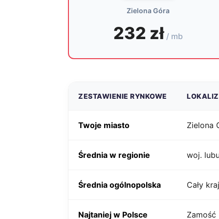
Zielona Góra
232 zł
/ mb
ZESTAWIENIE RYNKOWE
LOKALI
Twoje miasto
Zielona 
Średnia w regionie
woj. lub
Średnia ogólnopolska
Cały kra
Najtaniej w Polsce
Zamość