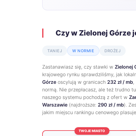
Czy w Zielonej Górze 
TANIEJ
W NORMIE
DROŻEJ
Zastanawiasz się, czy stawki w
Zielonej
krajowego rynku sprawdziliśmy, jak loka
Górze
oscylują w granicach
232 zł / mb
,
normą. Nie przepłacasz, ale też trudno t
naszego systemu pochodzą z ofert w
Za
Warszawie
(najdroższe:
290 zł / mb
). Ze
jakim miejscu rankingu cenowego plasuje
TWOJE MIASTO