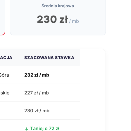
Średnia krajowa
230 zł
/ mb
ZACJA
SZACOWANA STAWKA
Góra
232 zł / mb
uskie
227 zł / mb
j
230 zł / mb
Taniej o 72 zł