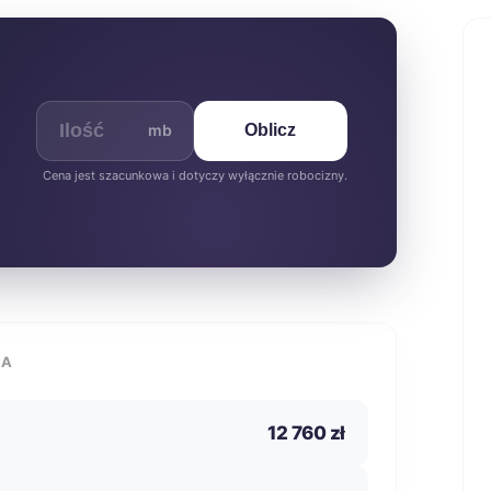
mb
Oblicz
Cena jest szacunkowa i dotyczy wyłącznie robocizny.
IA
12 760 zł