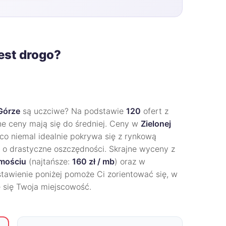
jest drogo?
 Górze
są uczciwe? Na podstawie
120
ofert z
lne ceny mają się do średniej. Ceny w
Zielonej
 co niemal idealnie pokrywa się z rynkową
u o drastyczne oszczędności. Skrajne wyceny z
mościu
(najtańsze:
160 zł / mb
) oraz w
stawienie poniżej pomoże Ci zorientować się, w
 się Twoja miejscowość.