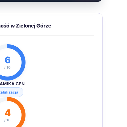
ość w Zielonej Górze
6
/ 10
AMIKA CEN
tabilizacja
4
/ 10