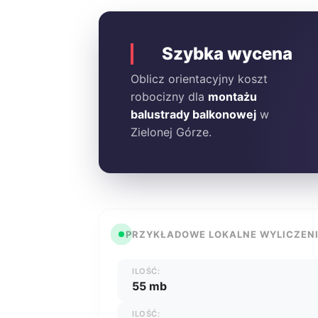
Szybka wycena
Oblicz orientacyjny koszt
robocizny dla
montażu
balustrady balkonowej
w
Zielonej Górze.
PRZYKŁADOWE LOKALNE WYLICZEN
ILOŚĆ:
55 mb
ILOŚĆ: