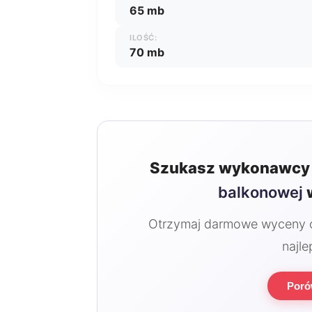
65 mb
ILOŚĆ:
70 mb
Szukasz wykonawcy 
balkonowej
w
Otrzymaj darmowe wyceny od
najle
Poró