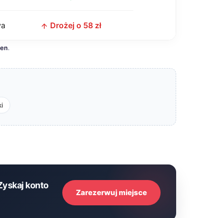
wa
Drożej o 58 zł
cen
.
i
Zyskaj konto
Zarezerwuj miejsce