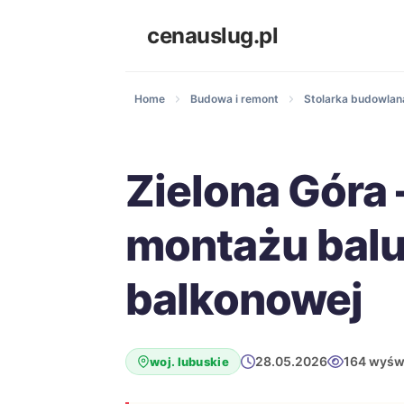
cenauslug.pl
Home
Budowa i remont
Stolarka budowlana
Zielona Góra 
montażu balu
balkonowej
28.05.2026
164 wyśw
woj. lubuskie