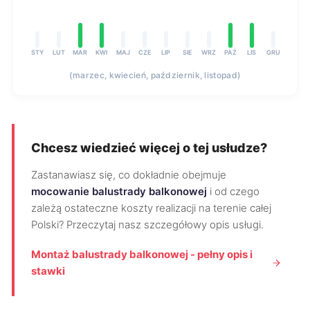
STY
LUT
MAR
KWI
MAJ
CZE
LIP
SIE
WRZ
PAŹ
LIS
GRU
(marzec, kwiecień, październik, listopad)
Chcesz wiedzieć więcej o tej usłudze?
Zastanawiasz się, co dokładnie obejmuje
mocowanie balustrady balkonowej
i od czego
zależą ostateczne koszty realizacji na terenie całej
Polski? Przeczytaj nasz szczegółowy opis usługi.
Montaż balustrady balkonowej - pełny opis i
stawki