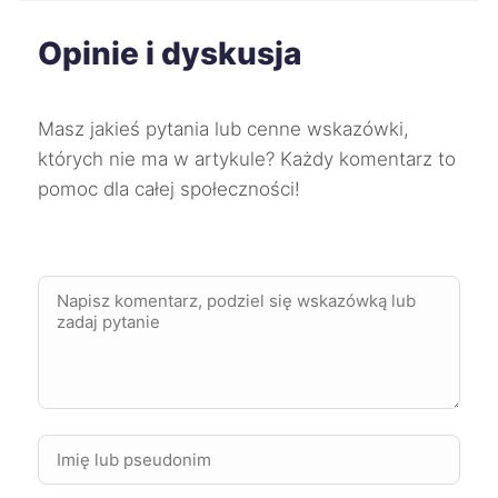
Mysłowice
227 zł
Opinie i dyskusja
Świdnica
227 zł
Masz jakieś pytania lub cenne wskazówki,
Słupsk
227 zł
których nie ma w artykule? Każdy komentarz to
pomoc dla całej społeczności!
Wodzisław Śląski
227 zł
Chorzów
228 zł
Mikołów
228 zł
Wałbrzych
228 zł
Zgierz
228 zł