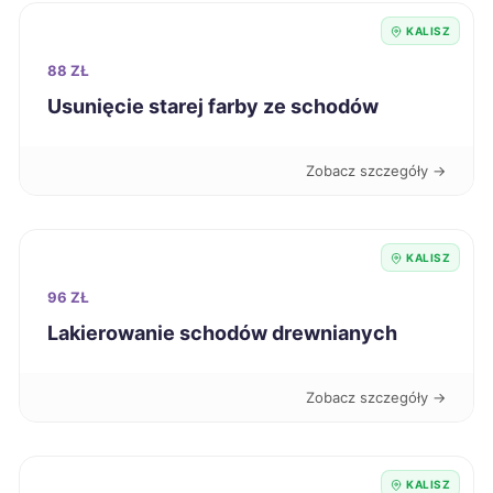
Przemyśl
222 zł
KALISZ
88 ZŁ
Żary
222 zł
Usunięcie starej farby ze schodów
Elbląg
223 zł
Zobacz szczegóły →
Puławy
223 zł
KALISZ
Chojnice
224 zł
96 ZŁ
Sanok
224 zł
Lakierowanie schodów drewnianych
Zabrze
224 zł
Zobacz szczegóły →
Zduńska Wola
224 zł
KALISZ