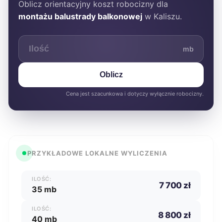
Oblicz orientacyjny koszt robocizny dla
montażu balustrady balkonowej
w Kaliszu.
mb
Oblicz
Cena jest szacunkowa i dotyczy wyłącznie robocizny.
PRZYKŁADOWE LOKALNE WYLICZENIA
ILOŚĆ:
7 700 zł
35 mb
ILOŚĆ:
8 800 zł
40 mb