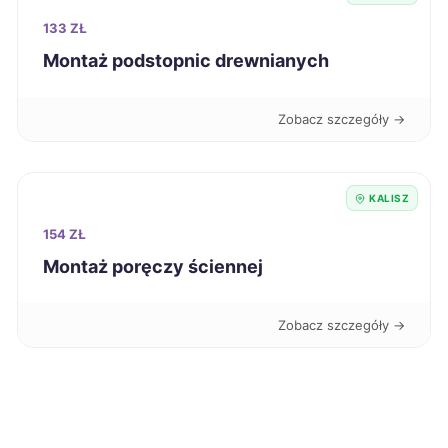
Koszalin
225 zł
133 ZŁ
Montaż podstopnic drewnianych
Nysa
225 zł
Zobacz szczegóły →
Kielce
226 zł
Kutno
226 zł
KALISZ
154 ZŁ
Oświęcim
226 zł
Montaż poręczy ściennej
Będzin
226 zł
Zobacz szczegóły →
Bolesławiec
227 zł
Dąbrowa Górnicza
227 zł