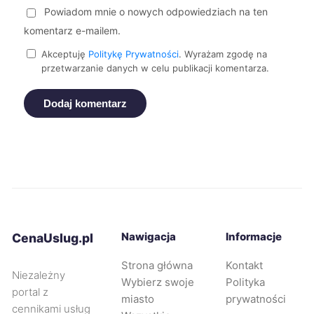
Powiadom mnie o nowych odpowiedziach na ten
Siemianowice Śląskie
228 zł
komentarz e-mailem.
Dębica
229 zł
Akceptuję
Politykę Prywatności
. Wyrażam zgodę na
przetwarzanie danych w celu publikacji komentarza.
Legnica
229 zł
Dodaj komentarz
Rybnik
229 zł
Opole
230 zł
Bytom
230 zł
Nawigacja
Informacje
CenaUslug.pl
Jaworzno
230 zł
Strona główna
Kontakt
Niezależny
Wybierz swoje
Polityka
Knurów
230 zł
portal z
miasto
prywatności
cennikami usług