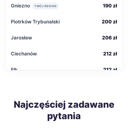
Gniezno
190 zł
TWÓJ REGION
Piotrków Trybunalski
200 zł
Jarosław
206 zł
Ciechanów
212 zł
Ełk
212 zł
Radomsko
212 zł
Starachowice
Najczęściej zadawane
212 zł
pytania
Biała Podlaska
213 zł