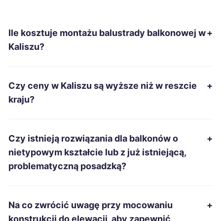
Nowa Sól
213 zł
Ile kosztuje montażu balustrady balkonowej w
+
Szczecinek
213 zł
Kaliszu?
Ostrowiec Świętokrzyski
214 zł
Czy ceny w Kaliszu są wyższe niż w reszcie
+
Tomaszów Mazowiecki
214 zł
kraju?
Kędzierzyn-Koźle
215 zł
Czy istnieją rozwiązania dla balkonów o
+
Suwałki
215 zł
nietypowym kształcie lub z już istniejącą,
problematyczną posadzką?
Włocławek
215 zł
Łomża
215 zł
Na co zwrócić uwagę przy mocowaniu
+
konstrukcji do elewacji, aby zapewnić