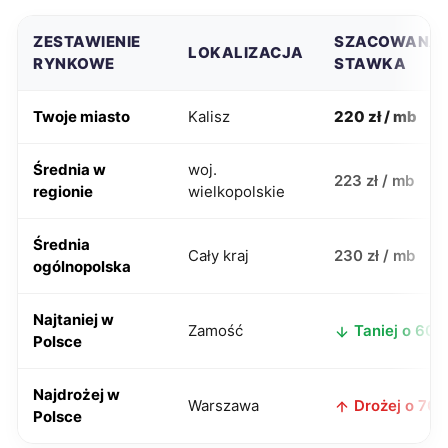
ZESTAWIENIE
SZACOWANA
LOKALIZACJA
RYNKOWE
STAWKA
Twoje miasto
Kalisz
220 zł / mb
Średnia w
woj.
223 zł / mb
regionie
wielkopolskie
Średnia
Cały kraj
230 zł / mb
ogólnopolska
Najtaniej w
Zamość
Taniej o 60 z
Polsce
Najdrożej w
Warszawa
Drożej o 70 z
Polsce