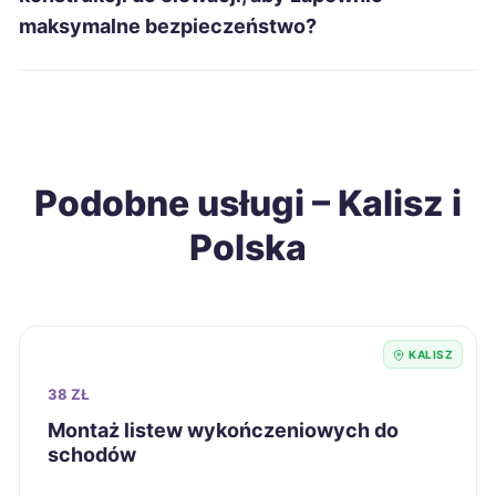
Świętochłowice
215 zł
maksymalne bezpieczeństwo?
Grudziądz
216 zł
Konin
216 zł
TWÓJ REGION
Podobne usługi – Kalisz i
Ostrołęka
216 zł
Polska
Sieradz
216 zł
Tarnobrzeg
216 zł
KALISZ
Chełm
218 zł
38 ZŁ
Montaż listew wykończeniowych do
schodów
Jelenia Góra
218 zł