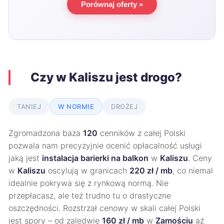
Porównaj oferty »
Czy w Kaliszu jest drogo?
TANIEJ
W NORMIE
DROŻEJ
Zgromadzona baza
120
cenników z całej Polski
pozwala nam precyzyjnie ocenić opłacalność usługi
jaką jest
instalacja barierki na balkon
w
Kaliszu
. Ceny
w
Kaliszu
oscylują w granicach
220 zł / mb
, co niemal
idealnie pokrywa się z rynkową normą. Nie
przepłacasz, ale też trudno tu o drastyczne
oszczędności. Rozstrzał cenowy w skali całej Polski
jest spory – od zaledwie
160 zł / mb
w
Zamościu
aż