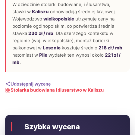
W dziedzinie stolarki budowlanej i ślusarstwa,
stawki w
Kaliszu
odpowiadają średniej krajowej.
Województwo
wielkopolskie
utrzymuje ceny na
poziomie ogólnopolskim, co potwierdza średnia
stawka
230 zł / mb
. Dla szerszego kontekstu w
regionie (woj. wielkopolskie), montaż barierki
balkonowej w
Lesznie
kosztuje średnio
218 zł / mb
,
natomiast w
Pile
wydatek ten wynosi około
221 zł /
mb
.
Udostępnij wycenę
Stolarka budowlana i ślusarstwo w Kaliszu
Szybka wycena