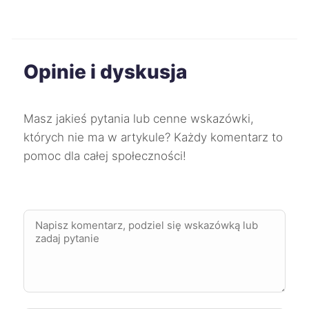
Dąbrowa Górnicza
227 zł
Opinie i dyskusja
Mysłowice
227 zł
Świdnica
227 zł
Masz jakieś pytania lub cenne wskazówki,
których nie ma w artykule? Każdy komentarz to
Słupsk
227 zł
pomoc dla całej społeczności!
Wodzisław Śląski
227 zł
Chorzów
228 zł
Mikołów
228 zł
Wałbrzych
228 zł