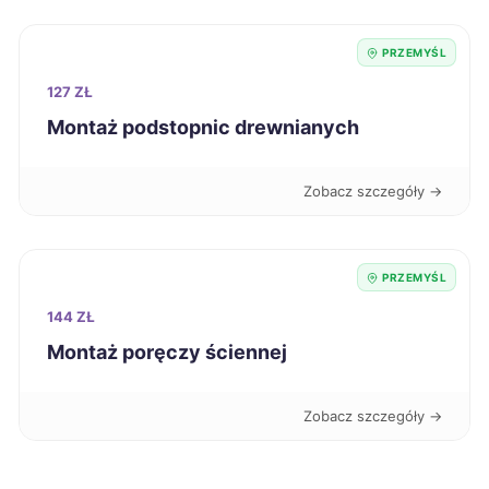
Zduńska Wola
224 zł
PRZEMYŚL
127 ZŁ
Koszalin
225 zł
Montaż podstopnic drewnianych
Nysa
225 zł
Zobacz szczegóły →
Kielce
226 zł
PRZEMYŚL
Kutno
226 zł
144 ZŁ
Montaż poręczy ściennej
Oświęcim
226 zł
Zobacz szczegóły →
Będzin
226 zł
Bolesławiec
227 zł