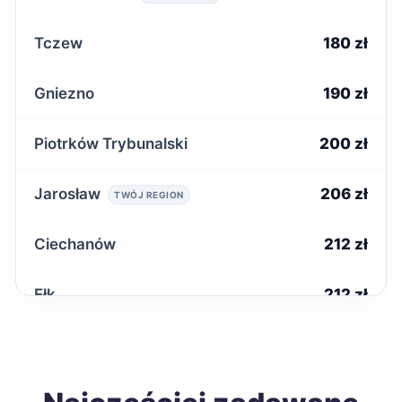
Tczew
180 zł
Gniezno
190 zł
Piotrków Trybunalski
200 zł
Jarosław
206 zł
TWÓJ REGION
Ciechanów
212 zł
Ełk
212 zł
Radomsko
212 zł
Starachowice
212 zł