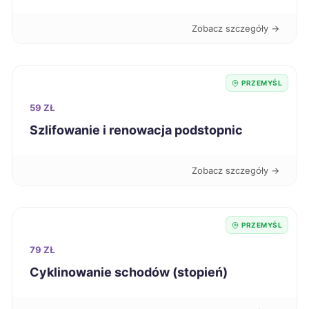
Zobacz szczegóły →
Starogard Gdański
220 zł
Zawiercie
220 zł
PRZEMYŚL
59 ZŁ
Jastrzębie-Zdrój
221 zł
Szlifowanie i renowacja podstopnic
Piła
221 zł
Zobacz szczegóły →
Stargard
221 zł
Żyrardów
221 zł
PRZEMYŚL
79 ZŁ
Inowrocław
222 zł
Cyklinowanie schodów (stopień)
Malbork
222 zł