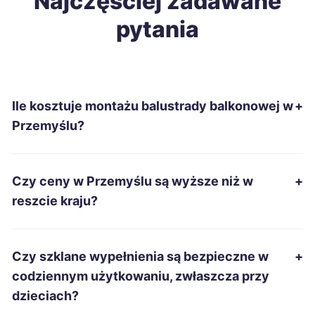
Najczęściej zadawane
pytania
Biała Podlaska
213 zł
Nowa Sól
213 zł
Ile kosztuje montażu balustrady balkonowej w
+
Szczecinek
213 zł
Przemyślu?
Ostrowiec Świętokrzyski
214 zł
Czy ceny w Przemyślu są wyższe niż w
+
Tomaszów Mazowiecki
214 zł
reszcie kraju?
Kędzierzyn-Koźle
215 zł
Czy szklane wypełnienia są bezpieczne w
+
Suwałki
215 zł
codziennym użytkowaniu, zwłaszcza przy
dzieciach?
Włocławek
215 zł