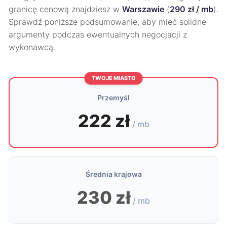
granicę cenową znajdziesz w
Warszawie
(
290 zł / mb
).
Sprawdź poniższe podsumowanie, aby mieć solidne
argumenty podczas ewentualnych negocjacji z
wykonawcą.
TWOJE MIASTO
Przemyśl
222 zł
/ mb
Średnia krajowa
230 zł
/ mb