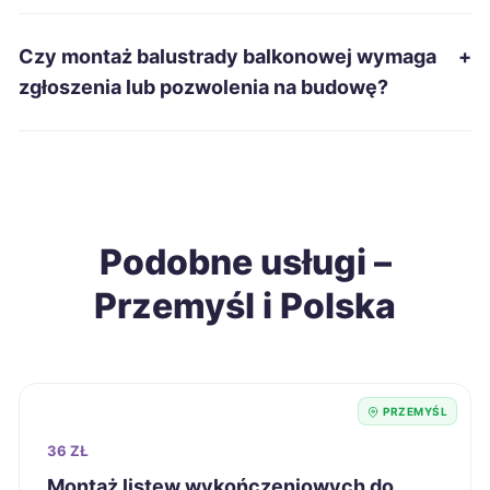
Łomża
215 zł
Czy montaż balustrady balkonowej wymaga
+
zgłoszenia lub pozwolenia na budowę?
Świętochłowice
215 zł
Grudziądz
216 zł
Konin
216 zł
Podobne usługi –
Przemyśl i Polska
Ostrołęka
216 zł
Sieradz
216 zł
PRZEMYŚL
Tarnobrzeg
216 zł
TWÓJ REGION
36 ZŁ
Chełm
218 zł
Montaż listew wykończeniowych do