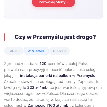
Porównaj oferty »
Czy w Przemyślu jest drogo?
TANIEJ
W NORMIE
DROŻEJ
Zgromadzona baza
120
cenników z całej Polski
pozwala nam precyzyjnie ocenić opłacalność usługi
jaką jest
instalacja barierki na balkon
w
Przemyślu
.
Aktualne stawki nie odbiegają od normy. Zapłacisz tu
kwotę rzędu
222 zł / mb
, co jest wartością typową dla
większości regionów w Polsce. Dla szerszego obrazu
warto dodać, że najtaniej w kraju za realizację tej
usługi jest w
Zamościu
(
160 zł / mb
), z kolei górną