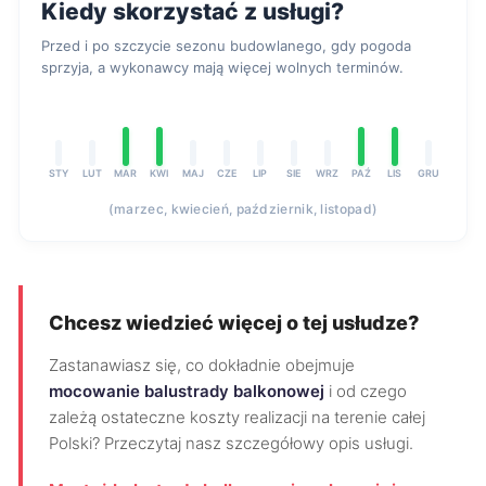
Kiedy skorzystać z usługi?
Przed i po szczycie sezonu budowlanego, gdy pogoda
sprzyja, a wykonawcy mają więcej wolnych terminów.
STY
LUT
MAR
KWI
MAJ
CZE
LIP
SIE
WRZ
PAŹ
LIS
GRU
(marzec, kwiecień, październik, listopad)
Chcesz wiedzieć więcej o tej usłudze?
Zastanawiasz się, co dokładnie obejmuje
mocowanie balustrady balkonowej
i od czego
zależą ostateczne koszty realizacji na terenie całej
Polski? Przeczytaj nasz szczegółowy opis usługi.