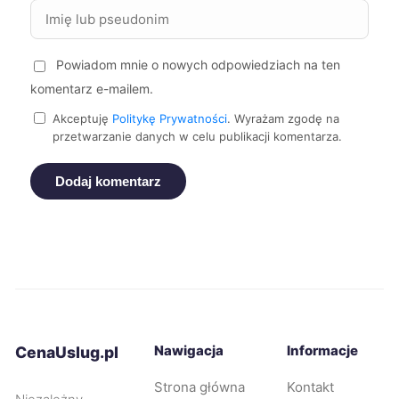
Zgierz
228 zł
Powiadom mnie o nowych odpowiedziach na ten
komentarz e-mailem.
Siemianowice Śląskie
228 zł
Akceptuję
Politykę Prywatności
. Wyrażam zgodę na
przetwarzanie danych w celu publikacji komentarza.
Dębica
229 zł
TWÓJ REGION
Dodaj komentarz
Legnica
229 zł
Rybnik
229 zł
Opole
230 zł
Bytom
230 zł
Nawigacja
Informacje
CenaUslug.pl
Strona główna
Kontakt
Jaworzno
230 zł