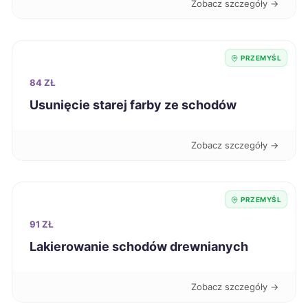
Zobacz szczegóły →
Ostrów Wielkopolski
222 zł
PRZEMYŚL
Przemyśl
222 zł
TWOJE MIASTO
84 ZŁ
Usunięcie starej farby ze schodów
Żary
222 zł
Zobacz szczegóły →
Elbląg
223 zł
Puławy
223 zł
PRZEMYŚL
Chojnice
91 ZŁ
224 zł
Lakierowanie schodów drewnianych
Sanok
224 zł
TWÓJ REGION
Zobacz szczegóły →
Zabrze
224 zł