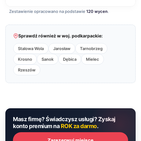
Zestawienie opracowano na podstawie
120 wycen
.
Sprawdź również w woj. podkarpackie:
Stalowa Wola
Jarosław
Tarnobrzeg
Krosno
Sanok
Dębica
Mielec
Rzeszów
Masz firmę? Świadczysz usługi? Zyskaj
konto premium na
ROK za darmo
.
Zarezerwuj miejsce