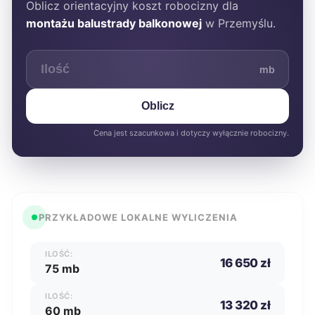
Oblicz orientacyjny koszt robocizny dla
montażu balustrady balkonowej
w Przemyślu.
mb
Oblicz
Cena jest szacunkowa i dotyczy wyłącznie robocizny.
PRZYKŁADOWE LOKALNE WYLICZENIA
ILOŚĆ:
16 650 zł
75 mb
ILOŚĆ:
13 320 zł
60 mb