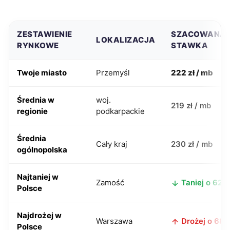
ZESTAWIENIE
SZACOWANA
LOKALIZACJA
RYNKOWE
STAWKA
Twoje miasto
Przemyśl
222 zł / mb
Średnia w
woj.
219 zł / mb
regionie
podkarpackie
Średnia
Cały kraj
230 zł / mb
ogólnopolska
Najtaniej w
Zamość
Taniej o 62 z
Polsce
Najdrożej w
Warszawa
Drożej o 68 z
Polsce