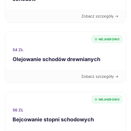
Leszno
218 zł
Zobacz szczegóły →
Radom
218 zł
WEJHEROWO
Skierniewice
218 zł
54 ZŁ
Olejowanie schodów drewnianych
Kwidzyn
219 zł
TWÓJ REGION
Zobacz szczegóły →
Kalisz
220 zł
Krosno
220 zł
WEJHEROWO
56 ZŁ
Racibórz
220 zł
Bejcowanie stopni schodowych
Starogard Gdański
220 zł
TWÓJ REGION