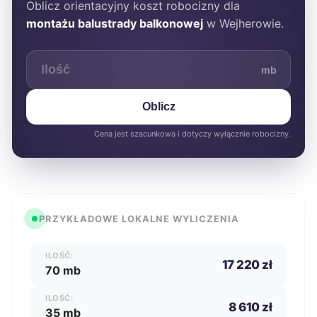
Oblicz orientacyjny koszt robocizny dla
montażu balustrady balkonowej
w Wejherowie.
mb
Oblicz
Cena jest szacunkowa i dotyczy wyłącznie robocizny.
PRZYKŁADOWE LOKALNE WYLICZENIA
ILOŚĆ:
17 220 zł
70 mb
ILOŚĆ:
8 610 zł
35 mb