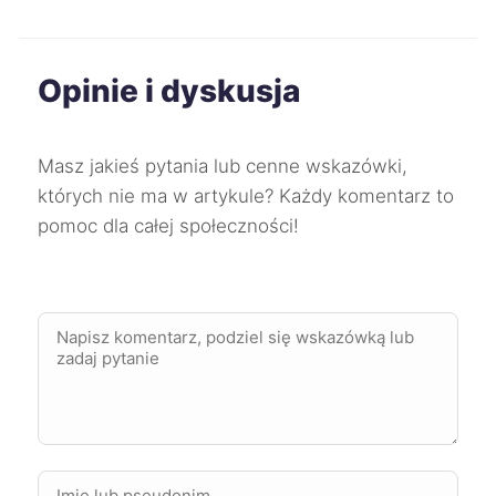
Mysłowice
227 zł
Opinie i dyskusja
Świdnica
227 zł
Masz jakieś pytania lub cenne wskazówki,
Słupsk
227 zł
TWÓJ REGION
których nie ma w artykule? Każdy komentarz to
pomoc dla całej społeczności!
Wodzisław Śląski
227 zł
Chorzów
228 zł
Mikołów
228 zł
Wałbrzych
228 zł
Zgierz
228 zł