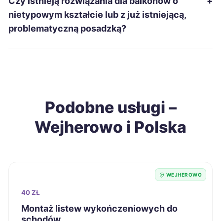
Czy istnieją rozwiązania dla balkonów o
+
nietypowym kształcie lub z już istniejącą,
Świętochłowice
215 zł
problematyczną posadzką?
Grudziądz
216 zł
Konin
216 zł
Podobne usługi –
Ostrołęka
216 zł
Wejherowo i Polska
Sieradz
216 zł
Tarnobrzeg
216 zł
WEJHEROWO
Chełm
218 zł
40 ZŁ
Montaż listew wykończeniowych do
schodów
Jelenia Góra
218 zł