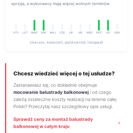
sprzyja, a wykonawcy mają więcej wolnych terminów.
STY
LUT
MAR
KWI
MAJ
CZE
LIP
SIE
WRZ
PAŹ
LIS
GRU
(marzec, kwiecień, październik, listopad)
Chcesz wiedzieć więcej o tej usłudze?
Zastanawiasz się, co dokładnie obejmuje
mocowanie balustrady balkonowej
i od czego
zależą ostateczne koszty realizacji na terenie całej
Polski? Przeczytaj nasz szczegółowy opis usługi.
Sprawdź ceny za montaż balustrady
balkonowej w całym kraju