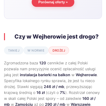
Porównaj oferty »
Czy w Wejherowie jest drogo?
TANIEJ
W NORMIE
DROŻEJ
Zgromadzona baza
120
cenników z całej Polski
pozwala nam precyzyjnie ocenić opłacalność usługi
jaką jest
instalacja barierki na balkon
w
Wejherowie
.
Specyfika lokalnego rynku sprawia, że jest tu nieco
drożej. Stawki sięgają
246 zł / mb
, przewyższając
krajową średnią o
16 zł
(czyli o
7%
). Rozstrzał cenowy
w skali całej Polski jest spory – od zaledwie
160 zł /
mb
w
Zamościu
aż po
290 zł / mb
w
Warszawie
.