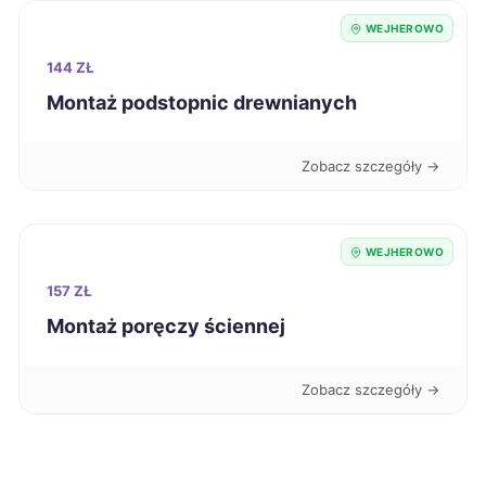
WEJHEROWO
Koszalin
225 zł
144 ZŁ
Montaż podstopnic drewnianych
Nysa
225 zł
Zobacz szczegóły →
Kielce
226 zł
Kutno
226 zł
WEJHEROWO
157 ZŁ
Oświęcim
226 zł
Montaż poręczy ściennej
Będzin
226 zł
Zobacz szczegóły →
Bolesławiec
227 zł
Dąbrowa Górnicza
227 zł