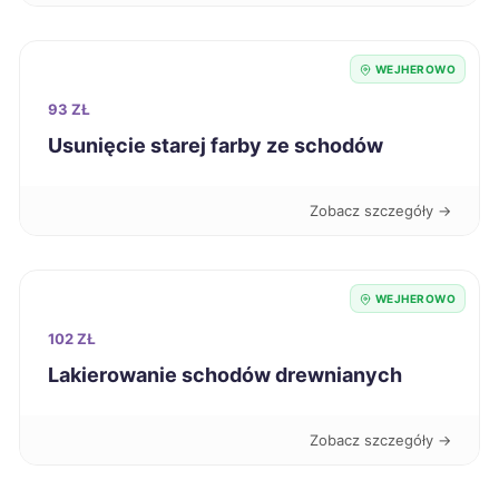
Przemyśl
222 zł
WEJHEROWO
93 ZŁ
Żary
222 zł
Usunięcie starej farby ze schodów
Elbląg
223 zł
Zobacz szczegóły →
Puławy
223 zł
WEJHEROWO
Chojnice
224 zł
TWÓJ REGION
102 ZŁ
Sanok
224 zł
Lakierowanie schodów drewnianych
Zabrze
224 zł
Zobacz szczegóły →
Zduńska Wola
224 zł