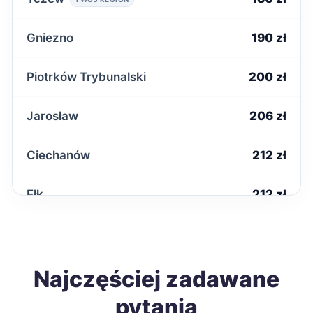
Gniezno
190 zł
Piotrków Trybunalski
200 zł
Jarosław
206 zł
Ciechanów
212 zł
Ełk
212 zł
Radomsko
212 zł
Starachowice
Najczęściej zadawane
212 zł
pytania
Biała Podlaska
213 zł