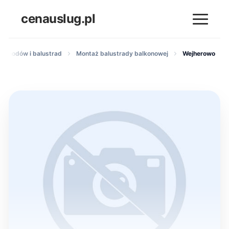
cenauslug.pl
 schodów i balustrad
Montaż balustrady balkonowej
Wejherowo