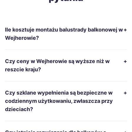
Nowa Sól
213 zł
Ile kosztuje montażu balustrady balkonowej w
+
Szczecinek
213 zł
Wejherowie?
Ostrowiec Świętokrzyski
214 zł
Czy ceny w Wejherowie są wyższe niż w
+
Tomaszów Mazowiecki
214 zł
reszcie kraju?
Kędzierzyn-Koźle
215 zł
Czy szklane wypełnienia są bezpieczne w
+
Suwałki
215 zł
codziennym użytkowaniu, zwłaszcza przy
dzieciach?
Włocławek
215 zł
Łomża
215 zł