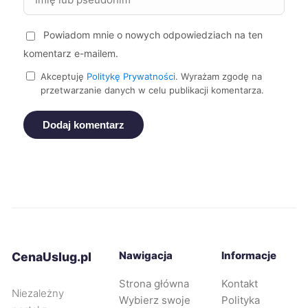
Powiadom mnie o nowych odpowiedziach na ten
Siemianowice Śląskie
228 zł
komentarz e-mailem.
Dębica
229 zł
Akceptuję
Politykę Prywatności
. Wyrażam zgodę na
przetwarzanie danych w celu publikacji komentarza.
Legnica
229 zł
Dodaj komentarz
Rybnik
229 zł
Opole
230 zł
Bytom
230 zł
Nawigacja
Informacje
CenaUslug.pl
Jaworzno
230 zł
Strona główna
Kontakt
Niezależny
Wybierz swoje
Polityka
Knurów
230 zł