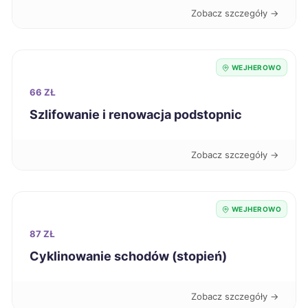
Zobacz szczegóły →
Zawiercie
220 zł
WEJHEROWO
Jastrzębie-Zdrój
221 zł
66 ZŁ
Piła
Szlifowanie i renowacja podstopnic
221 zł
Stargard
221 zł
Zobacz szczegóły →
Żyrardów
221 zł
WEJHEROWO
Inowrocław
222 zł
87 ZŁ
Cyklinowanie schodów (stopień)
Malbork
222 zł
TWÓJ REGION
Zobacz szczegóły →
Ostrów Wielkopolski
222 zł