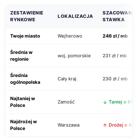
ZESTAWIENIE
SZACOWANA
LOKALIZACJA
RYNKOWE
STAWKA
Twoje miasto
Wejherowo
246 zł / mb
Średnia w
woj. pomorskie
231 zł / mb
regionie
Średnia
Cały kraj
230 zł / mb
ogólnopolska
Najtaniej w
Zamość
Taniej o 86 z
Polsce
Najdrożej w
Warszawa
Drożej o 44 z
Polsce