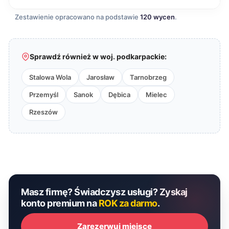
Zestawienie opracowano na podstawie
120 wycen
.
Sprawdź również w woj. podkarpackie:
Stalowa Wola
Jarosław
Tarnobrzeg
Przemyśl
Sanok
Dębica
Mielec
Rzeszów
Masz firmę? Świadczysz usługi? Zyskaj
konto premium na
ROK za darmo
.
Zarezerwuj miejsce