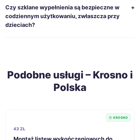
Łomża
215 zł
Czy szklane wypełnienia są bezpieczne w
+
codziennym użytkowaniu, zwłaszcza przy
Świętochłowice
215 zł
dzieciach?
Grudziądz
216 zł
Konin
216 zł
Podobne usługi – Krosno i
Ostrołęka
216 zł
Polska
Sieradz
216 zł
Tarnobrzeg
216 zł
TWÓJ REGION
KROSNO
Chełm
218 zł
43 ZŁ
Montaż listew wykończeniowych do