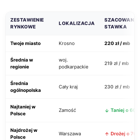
ZESTAWIENIE
SZACOWANA
LOKALIZACJA
RYNKOWE
STAWKA
Twoje miasto
Krosno
220 zł / mb
Średnia w
woj.
219 zł / mb
regionie
podkarpackie
Średnia
Cały kraj
230 zł / mb
ogólnopolska
Najtaniej w
Zamość
Taniej o 60 z
Polsce
Najdrożej w
Warszawa
Drożej o 70 z
Polsce