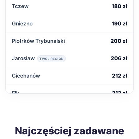
Tczew
180 zł
Gniezno
190 zł
Piotrków Trybunalski
200 zł
Jarosław
206 zł
TWÓJ REGION
Ciechanów
212 zł
Ełk
212 zł
Radomsko
212 zł
Starachowice
Najczęściej zadawane
212 zł