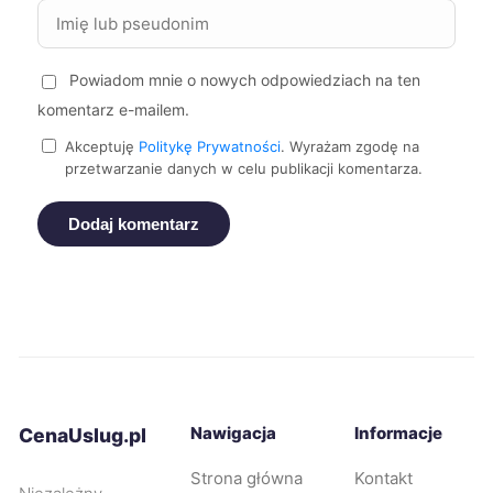
Zgierz
228 zł
Powiadom mnie o nowych odpowiedziach na ten
Siemianowice Śląskie
228 zł
komentarz e-mailem.
Dębica
229 zł
Akceptuję
Politykę Prywatności
. Wyrażam zgodę na
TWÓJ REGION
przetwarzanie danych w celu publikacji komentarza.
Legnica
229 zł
Dodaj komentarz
Rybnik
229 zł
Opole
230 zł
Bytom
230 zł
Nawigacja
Informacje
CenaUslug.pl
Jaworzno
230 zł
Strona główna
Kontakt