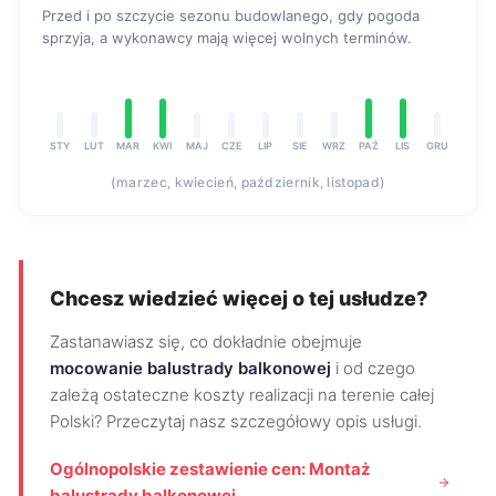
Przed i po szczycie sezonu budowlanego, gdy pogoda
sprzyja, a wykonawcy mają więcej wolnych terminów.
STY
LUT
MAR
KWI
MAJ
CZE
LIP
SIE
WRZ
PAŹ
LIS
GRU
(marzec, kwiecień, październik, listopad)
Chcesz wiedzieć więcej o tej usłudze?
Zastanawiasz się, co dokładnie obejmuje
mocowanie balustrady balkonowej
i od czego
zależą ostateczne koszty realizacji na terenie całej
Polski? Przeczytaj nasz szczegółowy opis usługi.
Ogólnopolskie zestawienie cen: Montaż
balustrady balkonowej