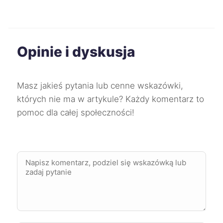
Dąbrowa Górnicza
227 zł
Mysłowice
227 zł
Opinie i dyskusja
Świdnica
227 zł
Masz jakieś pytania lub cenne wskazówki,
Słupsk
227 zł
których nie ma w artykule? Każdy komentarz to
pomoc dla całej społeczności!
Wodzisław Śląski
227 zł
Chorzów
228 zł
Mikołów
228 zł
Wałbrzych
228 zł