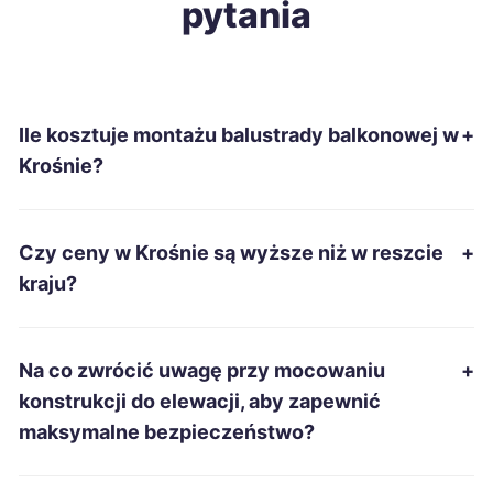
pytania
Biała Podlaska
213 zł
Nowa Sól
213 zł
Ile kosztuje montażu balustrady balkonowej w
+
Szczecinek
213 zł
Krośnie?
Ostrowiec Świętokrzyski
214 zł
Czy ceny w Krośnie są wyższe niż w reszcie
+
Tomaszów Mazowiecki
214 zł
kraju?
Kędzierzyn-Koźle
215 zł
Na co zwrócić uwagę przy mocowaniu
+
Suwałki
215 zł
konstrukcji do elewacji, aby zapewnić
maksymalne bezpieczeństwo?
Włocławek
215 zł