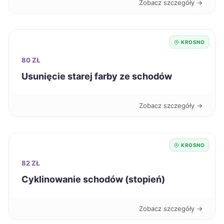
Zobacz szczegóły →
Ostrów Wielkopolski
222 zł
Przemyśl
222 zł
TWÓJ REGION
KROSNO
80 ZŁ
Żary
222 zł
Usunięcie starej farby ze schodów
Elbląg
223 zł
Zobacz szczegóły →
Puławy
223 zł
KROSNO
Chojnice
224 zł
82 ZŁ
Sanok
224 zł
Cyklinowanie schodów (stopień)
TWÓJ REGION
Zabrze
224 zł
Zobacz szczegóły →