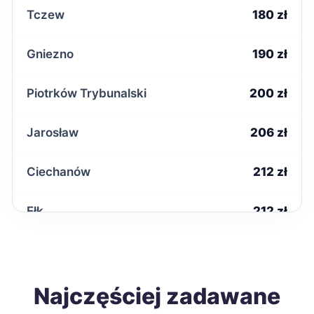
Tczew
180 zł
Gniezno
190 zł
Piotrków Trybunalski
200 zł
Jarosław
206 zł
Ciechanów
212 zł
Ełk
212 zł
Radomsko
212 zł
Starachowice
Najczęściej zadawane
212 zł