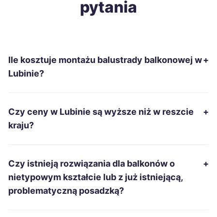
pytania
Biała Podlaska
213 zł
Nowa Sól
213 zł
Ile kosztuje montażu balustrady balkonowej w
+
Szczecinek
213 zł
Lubinie?
Ostrowiec Świętokrzyski
214 zł
Czy ceny w Lubinie są wyższe niż w reszcie
+
Tomaszów Mazowiecki
214 zł
kraju?
Kędzierzyn-Koźle
215 zł
Czy istnieją rozwiązania dla balkonów o
+
Suwałki
215 zł
nietypowym kształcie lub z już istniejącą,
problematyczną posadzką?
Włocławek
215 zł