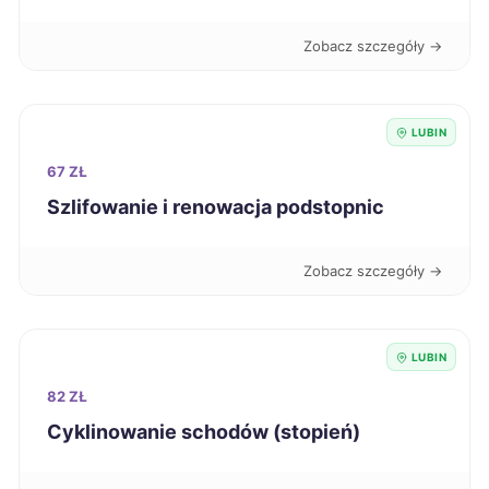
Starogard Gdański
220 zł
Zobacz szczegóły →
Zawiercie
220 zł
LUBIN
Jastrzębie-Zdrój
221 zł
67 ZŁ
Piła
Szlifowanie i renowacja podstopnic
221 zł
Stargard
221 zł
Zobacz szczegóły →
Żyrardów
221 zł
LUBIN
Inowrocław
222 zł
82 ZŁ
Cyklinowanie schodów (stopień)
Malbork
222 zł