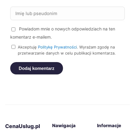
Zgierz
228 zł
Siemianowice Śląskie
228 zł
Powiadom mnie o nowych odpowiedziach na ten
komentarz e-mailem.
Dębica
229 zł
Akceptuję
Politykę Prywatności
. Wyrażam zgodę na
przetwarzanie danych w celu publikacji komentarza.
Legnica
229 zł
TWÓJ REGION
Dodaj komentarz
Rybnik
229 zł
Opole
230 zł
Bytom
230 zł
Jaworzno
230 zł
Nawigacja
Informacje
CenaUslug.pl