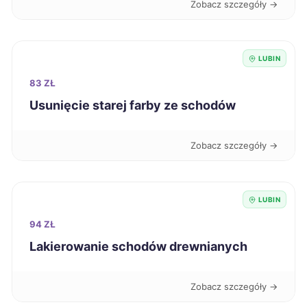
Zobacz szczegóły →
Ostrów Wielkopolski
222 zł
Przemyśl
222 zł
LUBIN
83 ZŁ
Żary
222 zł
Usunięcie starej farby ze schodów
Elbląg
223 zł
Zobacz szczegóły →
Puławy
223 zł
LUBIN
Chojnice
224 zł
94 ZŁ
Sanok
224 zł
Lakierowanie schodów drewnianych
Zabrze
224 zł
Zobacz szczegóły →