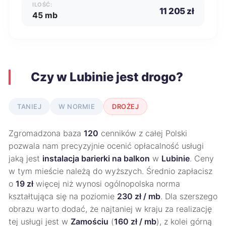
ILOŚĆ:
11 205 zł
45 mb
Czy w Lubinie jest drogo?
TANIEJ
W NORMIE
DROŻEJ
Zgromadzona baza
120
cenników z całej Polski
pozwala nam precyzyjnie ocenić opłacalność usługi
jaką jest
instalacja barierki na balkon
w
Lubinie
. Ceny
w tym mieście należą do wyższych. Średnio zapłacisz
o
19 zł
więcej niż wynosi ogólnopolska norma
kształtująca się na poziomie
230 zł / mb
. Dla szerszego
obrazu warto dodać, że najtaniej w kraju za realizację
tej usługi jest w
Zamościu
(
160 zł / mb
), z kolei górną