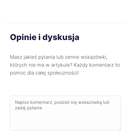
Dąbrowa Górnicza
227 zł
Mysłowice
227 zł
Opinie i dyskusja
Świdnica
227 zł
TWÓJ REGION
Słupsk
227 zł
Masz jakieś pytania lub cenne wskazówki,
których nie ma w artykule? Każdy komentarz to
Wodzisław Śląski
227 zł
pomoc dla całej społeczności!
Chorzów
228 zł
Mikołów
228 zł
Wałbrzych
228 zł
TWÓJ REGION