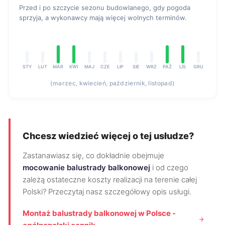
Przed i po szczycie sezonu budowlanego, gdy pogoda
sprzyja, a wykonawcy mają więcej wolnych terminów.
STY
LUT
MAR
KWI
MAJ
CZE
LIP
SIE
WRZ
PAŹ
LIS
GRU
(marzec, kwiecień, październik, listopad)
Chcesz wiedzieć więcej o tej usłudze?
Zastanawiasz się, co dokładnie obejmuje
mocowanie balustrady balkonowej
i od czego
zależą ostateczne koszty realizacji na terenie całej
Polski? Przeczytaj nasz szczegółowy opis usługi.
Montaż balustrady balkonowej w Polsce -