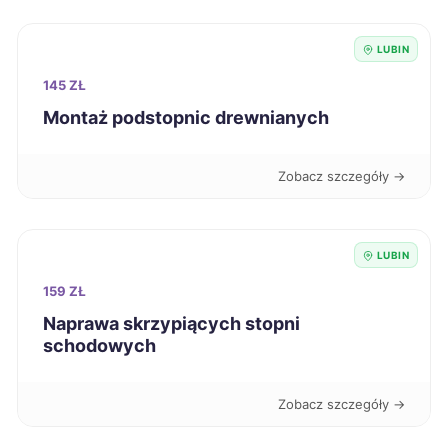
Zduńska Wola
224 zł
LUBIN
Koszalin
225 zł
145 ZŁ
Montaż podstopnic drewnianych
Nysa
225 zł
Zobacz szczegóły →
Kielce
226 zł
Kutno
226 zł
LUBIN
159 ZŁ
Oświęcim
226 zł
Naprawa skrzypiących stopni
schodowych
Będzin
226 zł
Zobacz szczegóły →
Bolesławiec
227 zł
TWÓJ REGION