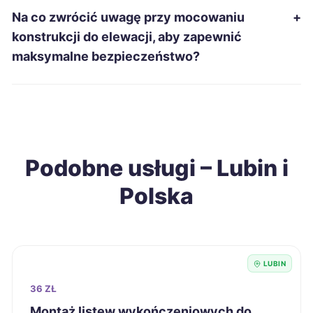
Łomża
215 zł
Na co zwrócić uwagę przy mocowaniu
+
konstrukcji do elewacji, aby zapewnić
Świętochłowice
215 zł
maksymalne bezpieczeństwo?
Grudziądz
216 zł
Konin
216 zł
Podobne usługi – Lubin i
Ostrołęka
216 zł
Polska
Sieradz
216 zł
Tarnobrzeg
216 zł
LUBIN
Chełm
218 zł
36 ZŁ
Montaż listew wykończeniowych do