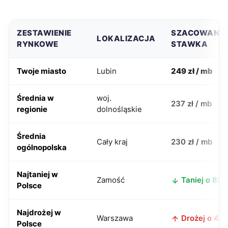
ZESTAWIENIE
SZACOWANA
LOKALIZACJA
RYNKOWE
STAWKA
Twoje miasto
Lubin
249 zł / mb
Średnia w
woj.
237 zł / mb
regionie
dolnośląskie
Średnia
Cały kraj
230 zł / mb
ogólnopolska
Najtaniej w
Zamość
Taniej o 89 z
Polsce
Najdrożej w
Warszawa
Drożej o 41 z
Polsce