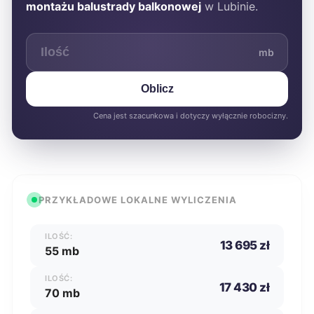
montażu balustrady balkonowej
w Lubinie.
mb
Oblicz
Cena jest szacunkowa i dotyczy wyłącznie robocizny.
PRZYKŁADOWE LOKALNE WYLICZENIA
ILOŚĆ:
13 695 zł
55 mb
ILOŚĆ:
17 430 zł
70 mb