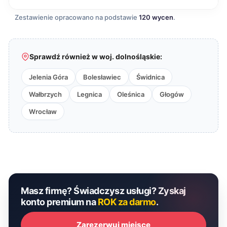
Zestawienie opracowano na podstawie
120 wycen
.
Sprawdź również w woj. dolnośląskie:
Jelenia Góra
Bolesławiec
Świdnica
Wałbrzych
Legnica
Oleśnica
Głogów
Wrocław
Masz firmę? Świadczysz usługi? Zyskaj
konto premium na
ROK za darmo
.
Zarezerwuj miejsce