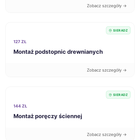
Bytom
348 zł
Zobacz szczegóły →
Dębica
348 zł
SIERADZ
Wałbrzych
348 zł
127 ZŁ
Montaż podstopnic drewnianych
Knurów
348 zł
Zobacz szczegóły →
Stalowa Wola
349 zł
Białystok
350 zł
SIERADZ
144 ZŁ
Chorzów
350 zł
Montaż poręczy ściennej
Mielec
350 zł
Zobacz szczegóły →