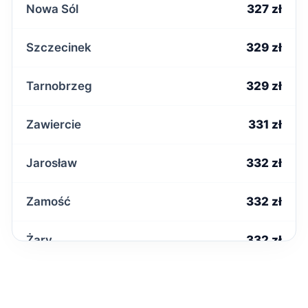
Nowa Sól
327 zł
Szczecinek
329 zł
Tarnobrzeg
329 zł
Zawiercie
331 zł
Jarosław
332 zł
Zamość
332 zł
Żary
332 zł
Krosno
333 zł