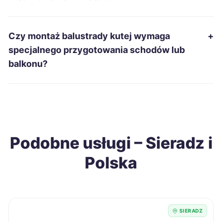
Suwałki
338 zł
Ełk
339 zł
Czy montaż balustrady kutej wymaga
+
specjalnego przygotowania schodów lub
Leszno
339 zł
balkonu?
Radom
339 zł
Grudziądz
340 zł
Podobne usługi – Sieradz i
Racibórz
340 zł
Polska
Siedlce
340 zł
Sieradz
340 zł
TWOJE MIASTO
SIERADZ