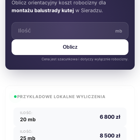
Oblicz orientacyjny koszt robocizny dla
montażu balustrady kutej
w Sieradzu.
mb
Oblicz
Cena jest szacunkowa i dotyczy wyłącznie robocizny.
PRZYKŁADOWE LOKALNE WYLICZENIA
ILOŚĆ:
6 800 zł
20 mb
ILOŚĆ:
8 500 zł
25 mb