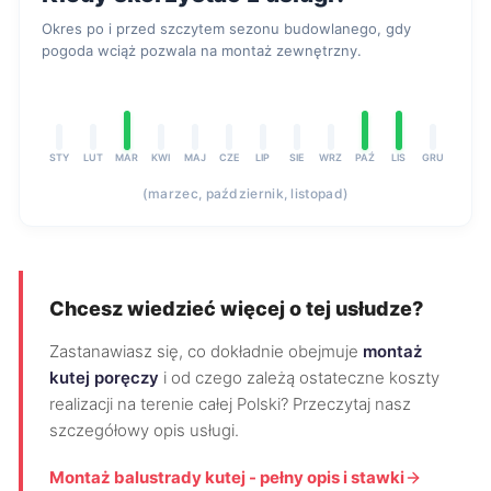
Okres po i przed szczytem sezonu budowlanego, gdy
pogoda wciąż pozwala na montaż zewnętrzny.
STY
LUT
MAR
KWI
MAJ
CZE
LIP
SIE
WRZ
PAŹ
LIS
GRU
(marzec, październik, listopad)
Chcesz wiedzieć więcej o tej usłudze?
Zastanawiasz się, co dokładnie obejmuje
montaż
kutej poręczy
i od czego zależą ostateczne koszty
realizacji na terenie całej Polski? Przeczytaj nasz
szczegółowy opis usługi.
Montaż balustrady kutej - pełny opis i stawki