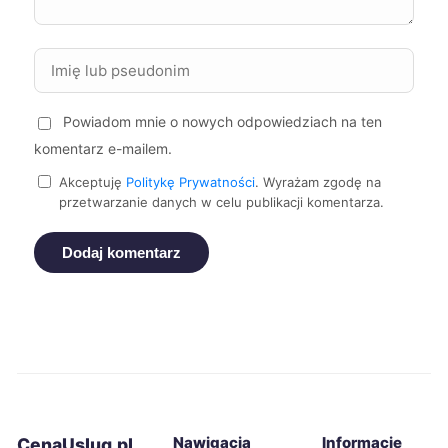
Kutno
352 zł
TWÓJ REGION
Kielce
354 zł
Powiadom mnie o nowych odpowiedziach na ten
Oświęcim
354 zł
komentarz e-mailem.
Dąbrowa Górnicza
357 zł
Akceptuję
Politykę Prywatności
. Wyrażam zgodę na
przetwarzanie danych w celu publikacji komentarza.
Jaworzno
357 zł
Dodaj komentarz
Legnica
357 zł
Żyrardów
357 zł
Ruda Śląska
358 zł
Nawigacja
Informacje
CenaUslug.pl