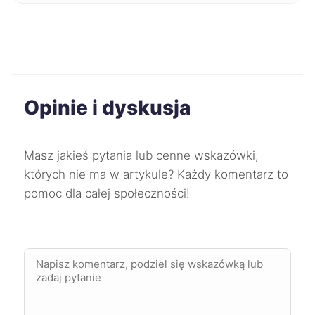
Piekary Śląskie
350 zł
Ostrów Wielkopolski
351 zł
Sosnowiec
351 zł
Opinie i dyskusja
Zabrze
351 zł
Masz jakieś pytania lub cenne wskazówki,
Tomaszów Mazowiecki
351 zł
TWÓJ REGION
których nie ma w artykule? Każdy komentarz to
pomoc dla całej społeczności!
Bolesławiec
352 zł
Chojnice
352 zł
Kędzierzyn-Koźle
352 zł