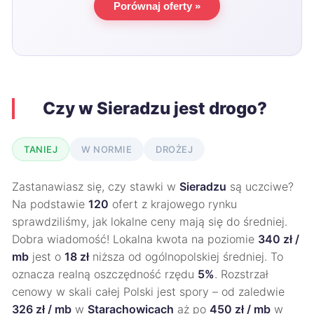
Porównaj oferty »
Czy w Sieradzu jest drogo?
TANIEJ
W NORMIE
DROŻEJ
Zastanawiasz się, czy stawki w
Sieradzu
są uczciwe?
Na podstawie
120
ofert z krajowego rynku
sprawdziliśmy, jak lokalne ceny mają się do średniej.
Dobra wiadomość! Lokalna kwota na poziomie
340 zł /
mb
jest o
18 zł
niższa od ogólnopolskiej średniej. To
oznacza realną oszczędność rzędu
5%
. Rozstrzał
cenowy w skali całej Polski jest spory – od zaledwie
326 zł / mb
w
Starachowicach
aż po
450 zł / mb
w