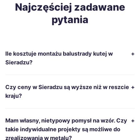
Ostrowiec Świętokrzyski
Najczęściej zadawane
333 zł
pytania
Słupsk
333 zł
Chełm
334 zł
Ile kosztuje montażu balustrady kutej w
+
Ciechanów
335 zł
Sieradzu?
Piotrków Trybunalski
337 zł
TWÓJ REGION
Czy ceny w Sieradzu są wyższe niż w reszcie
+
Zduńska Wola
337 zł
TWÓJ REGION
kraju?
Inowrocław
338 zł
Mam własny, nietypowy pomysł na wzór. Czy
+
Kwidzyn
338 zł
takie indywidualne projekty są możliwe do
zrealizowania w metalu?