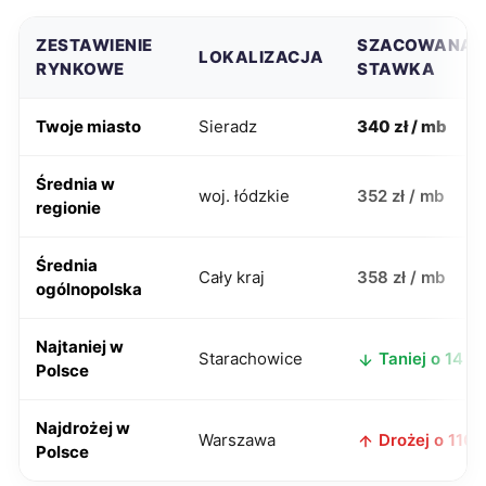
ZESTAWIENIE
SZACOWANA
LOKALIZACJA
RYNKOWE
STAWKA
Twoje miasto
Sieradz
340 zł / mb
Średnia w
woj. łódzkie
352 zł / mb
regionie
Średnia
Cały kraj
358 zł / mb
ogólnopolska
Najtaniej w
Starachowice
Taniej o 14 zł
Polsce
Najdrożej w
Warszawa
Drożej o 110 z
Polsce