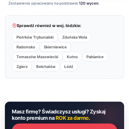
Zestawienie opracowano na podstawie
120 wycen
.
Sprawdź również w woj. łódzkie:
Piotrków Trybunalski
Zduńska Wola
Radomsko
Skierniewice
Tomaszów Mazowiecki
Kutno
Pabianice
Zgierz
Bełchatów
Łódź
Masz firmę? Świadczysz usługi? Zyskaj
konto premium na
ROK za darmo
.