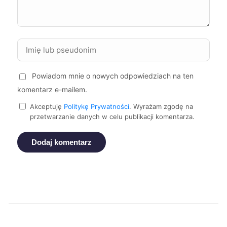
Kutno
352 zł
Kielce
354 zł
Powiadom mnie o nowych odpowiedziach na ten
Oświęcim
354 zł
komentarz e-mailem.
Dąbrowa Górnicza
357 zł
Akceptuję
Politykę Prywatności
. Wyrażam zgodę na
przetwarzanie danych w celu publikacji komentarza.
Jaworzno
357 zł
Dodaj komentarz
Legnica
357 zł
Żyrardów
357 zł
Ruda Śląska
358 zł