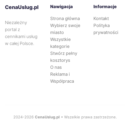
Nawigacja
Informacje
CenaUslug.pl
Tarnów
358 zł
Strona główna
Kontakt
Niezależny
Wybierz swoje
Polityka
Wejherowo
358 zł
portal z
miasto
prywatności
cennikami usług
Wszystkie
w całej Polsce.
Pabianice
360 zł
kategorie
Stwórz pełny
kosztorys
Będzin
360 zł
O nas
Reklama i
Gorzów Wielkopolski
361 zł
Współpraca
Żory
361 zł
Mikołów
362 zł
2024-2026
CenaUslug.pl
• Wszelkie prawa zastrzeżone.
Nowy Sącz
362 zł