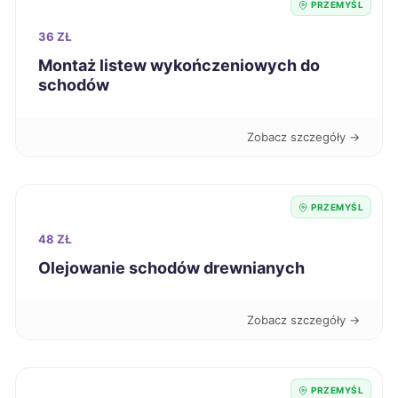
PRZEMYŚL
Włocławek
340 zł
36 ZŁ
Montaż listew wykończeniowych do
schodów
Kalisz
341 zł
Radomsko
341 zł
Zobacz szczegóły →
Gniezno
342 zł
PRZEMYŚL
Świdnica
342 zł
48 ZŁ
Olejowanie schodów drewnianych
Świętochłowice
342 zł
Zobacz szczegóły →
Wodzisław Śląski
342 zł
Piła
343 zł
PRZEMYŚL