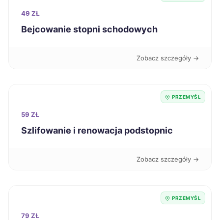
49 ZŁ
Oleśnica
343 zł
Bejcowanie stopni schodowych
Malbork
344 zł
Zobacz szczegóły →
Nysa
344 zł
PRZEMYŚL
Puławy
344 zł
59 ZŁ
Biała Podlaska
Szlifowanie i renowacja podstopnic
345 zł
Jastrzębie-Zdrój
345 zł
Zobacz szczegóły →
Skierniewice
345 zł
PRZEMYŚL
Łomża
345 zł
79 ZŁ