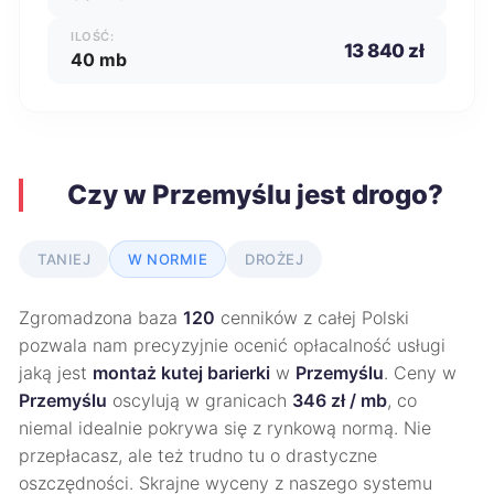
ILOŚĆ:
13 840 zł
40 mb
Czy w Przemyślu jest drogo?
TANIEJ
W NORMIE
DROŻEJ
Zgromadzona baza
120
cenników z całej Polski
pozwala nam precyzyjnie ocenić opłacalność usługi
jaką jest
montaż kutej barierki
w
Przemyślu
. Ceny w
Przemyślu
oscylują w granicach
346 zł / mb
, co
niemal idealnie pokrywa się z rynkową normą. Nie
przepłacasz, ale też trudno tu o drastyczne
oszczędności. Skrajne wyceny z naszego systemu