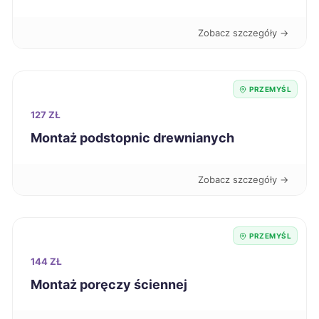
Bytom
348 zł
Zobacz szczegóły →
Dębica
348 zł
TWÓJ REGION
PRZEMYŚL
Wałbrzych
348 zł
127 ZŁ
Montaż podstopnic drewnianych
Knurów
348 zł
Zobacz szczegóły →
Stalowa Wola
349 zł
TWÓJ REGION
Białystok
350 zł
PRZEMYŚL
144 ZŁ
Chorzów
350 zł
Montaż poręczy ściennej
Mielec
350 zł
TWÓJ REGION