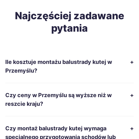
Ostrowiec Świętokrzyski
Najczęściej zadawane
333 zł
pytania
Słupsk
333 zł
Chełm
334 zł
Ile kosztuje montażu balustrady kutej w
+
Ciechanów
335 zł
Przemyślu?
Piotrków Trybunalski
337 zł
Czy ceny w Przemyślu są wyższe niż w
+
Zduńska Wola
337 zł
reszcie kraju?
Inowrocław
338 zł
Czy montaż balustrady kutej wymaga
+
Kwidzyn
338 zł
specjalnego przygotowania schodów lub