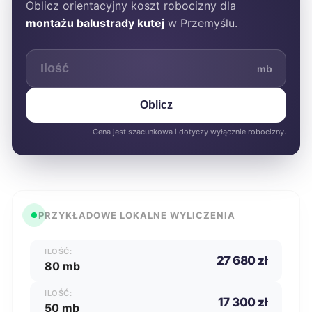
Oblicz orientacyjny koszt robocizny dla
montażu balustrady kutej
w Przemyślu.
mb
Oblicz
Cena jest szacunkowa i dotyczy wyłącznie robocizny.
PRZYKŁADOWE LOKALNE WYLICZENIA
ILOŚĆ:
27 680 zł
80 mb
ILOŚĆ:
17 300 zł
50 mb