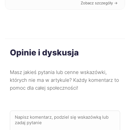
Zobacz szczegóły →
Piekary Śląskie
350 zł
Ostrów Wielkopolski
351 zł
Sosnowiec
351 zł
Opinie i dyskusja
Zabrze
351 zł
Masz jakieś pytania lub cenne wskazówki,
Tomaszów Mazowiecki
351 zł
których nie ma w artykule? Każdy komentarz to
pomoc dla całej społeczności!
Bolesławiec
352 zł
Chojnice
352 zł
Kędzierzyn-Koźle
352 zł