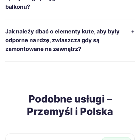
balkonu?
Suwałki
338 zł
Ełk
339 zł
Jak należy dbać o elementy kute, aby były
+
odporne na rdzę, zwłaszcza gdy są
Leszno
339 zł
zamontowane na zewnątrz?
Radom
339 zł
Grudziądz
340 zł
Podobne usługi –
Racibórz
340 zł
Przemyśl i Polska
Siedlce
340 zł
Sieradz
340 zł