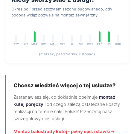
Okres po i przed szczytem sezonu budowlanego, gdy
pogoda wciąż pozwala na montaż zewnętrzny.
STY
LUT
MAR
KWI
MAJ
CZE
LIP
SIE
WRZ
PAŹ
LIS
GRU
(marzec, październik, listopad)
Chcesz wiedzieć więcej o tej usłudze?
Zastanawiasz się, co dokładnie obejmuje
montaż
kutej poręczy
i od czego zależą ostateczne koszty
realizacji na terenie całej Polski? Przeczytaj nasz
szczegółowy opis usługi.
Montaż balustrady kutej - pełny opis i stawki