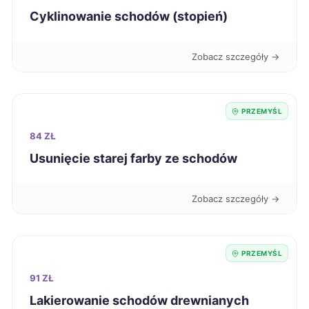
Cyklinowanie schodów (stopień)
Mysłowice
346 zł
Zobacz szczegóły →
Przemyśl
346 zł
TWOJE MIASTO
Elbląg
347 zł
PRZEMYŚL
84 ZŁ
Jelenia Góra
347 zł
Usunięcie starej farby ze schodów
Konin
347 zł
Zobacz szczegóły →
Ostrołęka
347 zł
PRZEMYŚL
Sanok
347 zł
TWÓJ REGION
91 ZŁ
Tczew
347 zł
Lakierowanie schodów drewnianych