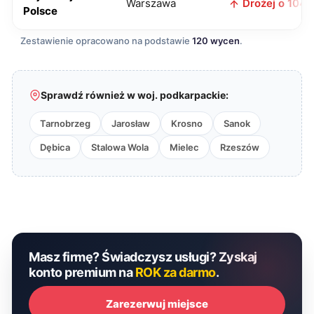
Warszawa
Drożej o 104 z
Polsce
Zestawienie opracowano na podstawie
120 wycen
.
Sprawdź również w woj. podkarpackie:
Tarnobrzeg
Jarosław
Krosno
Sanok
Dębica
Stalowa Wola
Mielec
Rzeszów
Masz firmę? Świadczysz usługi? Zyskaj
konto premium na
ROK za darmo
.
Zarezerwuj miejsce