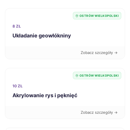
Chojnice
205 zł
OSTRÓW WIELKOPOLSKI
Ełk
205 zł
8 ZŁ
Układanie geowłókniny
Grudziądz
205 zł
Piekary Śląskie
205 zł
Zobacz szczegóły →
Zduńska Wola
205 zł
OSTRÓW WIELKOPOLSKI
Sanok
206 zł
10 ZŁ
Akrylowanie rys i pęknięć
Siedlce
206 zł
Zobacz szczegóły →
Zamość
206 zł