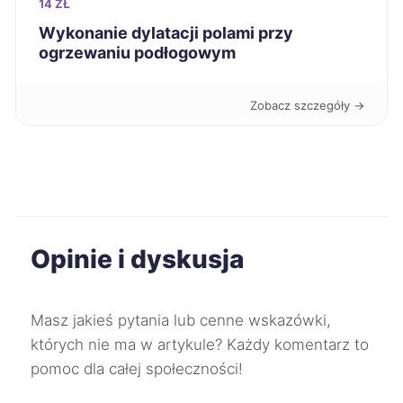
14 ZŁ
Ostrów Wielkopolski
212 zł
TWOJE MIASTO
Wykonanie dylatacji polami przy
ogrzewaniu podłogowym
Piotrków Trybunalski
212 zł
Zobacz szczegóły →
Radom
212 zł
Słupsk
212 zł
Włocławek
212 zł
Opinie i dyskusja
Mysłowice
213 zł
Dąbrowa Górnicza
214 zł
Masz jakieś pytania lub cenne wskazówki,
których nie ma w artykule? Każdy komentarz to
Koszalin
214 zł
pomoc dla całej społeczności!