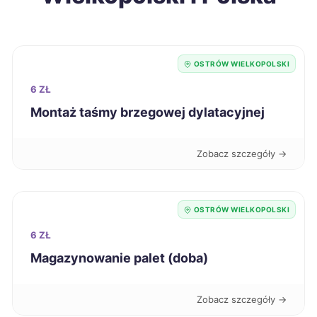
Chełm
203 zł
Elbląg
203 zł
OSTRÓW WIELKOPOLSKI
Kalisz
203 zł
6 ZŁ
TWÓJ REGION
Montaż taśmy brzegowej dylatacyjnej
Krosno
203 zł
Zobacz szczegóły →
Inowrocław
204 zł
Kutno
204 zł
OSTRÓW WIELKOPOLSKI
6 ZŁ
Tarnów
204 zł
Magazynowanie palet (doba)
Bytom
205 zł
Zobacz szczegóły →