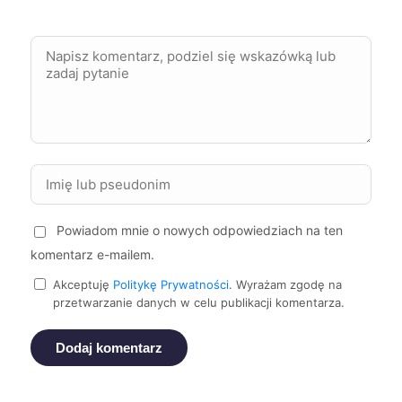
Mielec
214 zł
Skierniewice
214 zł
Sosnowiec
214 zł
Starogard Gdański
214 zł
Świętochłowice
214 zł
Powiadom mnie o nowych odpowiedziach na ten
komentarz e-mailem.
Bolesławiec
215 zł
Akceptuję
Politykę Prywatności
. Wyrażam zgodę na
przetwarzanie danych w celu publikacji komentarza.
Mikołów
215 zł
Dodaj komentarz
Stargard
215 zł