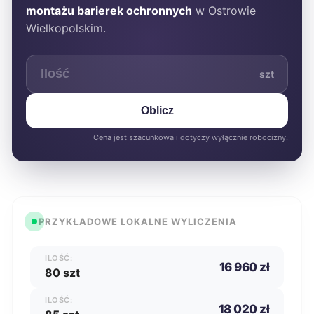
montażu barierek ochronnych
w Ostrowie
Wielkopolskim.
szt
Oblicz
Cena jest szacunkowa i dotyczy wyłącznie robocizny.
PRZYKŁADOWE LOKALNE WYLICZENIA
ILOŚĆ:
16 960 zł
80 szt
ILOŚĆ:
18 020 zł