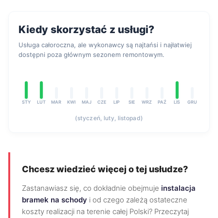
Kiedy skorzystać z usługi?
Usługa całoroczna, ale wykonawcy są najtańsi i najłatwiej
dostępni poza głównym sezonem remontowym.
STY
LUT
MAR
KWI
MAJ
CZE
LIP
SIE
WRZ
PAŹ
LIS
GRU
(styczeń, luty, listopad)
Chcesz wiedzieć więcej o tej usłudze?
Zastanawiasz się, co dokładnie obejmuje
instalacja
bramek na schody
i od czego zależą ostateczne
koszty realizacji na terenie całej Polski? Przeczytaj