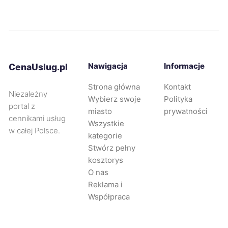
Żory
215 zł
Będzin
215 zł
Knurów
215 zł
Nawigacja
Informacje
CenaUslug.pl
Strona główna
Kontakt
Płock
216 zł
Niezależny
Wybierz swoje
Polityka
portal z
miasto
prywatności
cennikami usług
Rumia
216 zł
Wszystkie
w całej Polsce.
kategorie
Stwórz pełny
Siemianowice Śląskie
216 zł
kosztorys
O nas
Głogów
217 zł
Reklama i
Współpraca
Tczew
217 zł