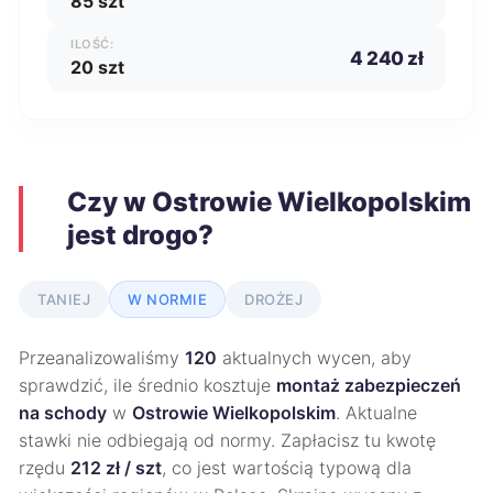
85 szt
ILOŚĆ:
4 240 zł
20 szt
Czy w Ostrowie Wielkopolskim
jest drogo?
TANIEJ
W NORMIE
DROŻEJ
Przeanalizowaliśmy
120
aktualnych wycen, aby
sprawdzić, ile średnio kosztuje
montaż zabezpieczeń
na schody
w
Ostrowie Wielkopolskim
. Aktualne
stawki nie odbiegają od normy. Zapłacisz tu kwotę
rzędu
212 zł / szt
, co jest wartością typową dla