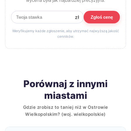
wycena była jak najbardziej precyzyjna.
zł
Zgłoś cenę
Weryfikujemy każde zgłoszenie, aby utrzymać najwyższą jakość
cenników.
Porównaj z innymi
miastami
Gdzie zrobisz to taniej niż w Ostrowie
Wielkopolskim? (woj. wielkopolskie)