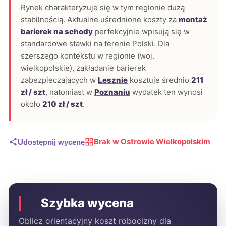
Rynek charakteryzuje się w tym regionie dużą
stabilnością. Aktualne uśrednione koszty za
montaż
barierek na schody
perfekcyjnie wpisują się w
standardowe stawki na terenie Polski. Dla
szerszego kontekstu w regionie (woj.
wielkopolskie), zakładanie barierek
zabezpieczających w
Lesznie
kosztuje średnio
211
zł / szt
, natomiast w
Poznaniu
wydatek ten wynosi
około
210 zł / szt
.
Brak w Ostrowie Wielkopolskim
Udostępnij wycenę
Szybka wycena
Oblicz orientacyjny koszt robocizny dla