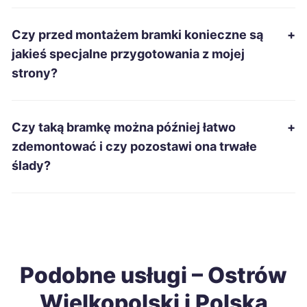
Oświęcim
200 zł
Czy przed montażem bramki konieczne są
+
Stalowa Wola
200 zł
jakieś specjalne przygotowania z mojej
strony?
Zawiercie
200 zł
Dębica
201 zł
Czy taką bramkę można później łatwo
+
zdemontować i czy pozostawi ona trwałe
Jelenia Góra
201 zł
ślady?
Suwałki
201 zł
Wodzisław Śląski
201 zł
Podobne usługi – Ostrów
Sieradz
202 zł
Wielkopolski i Polska