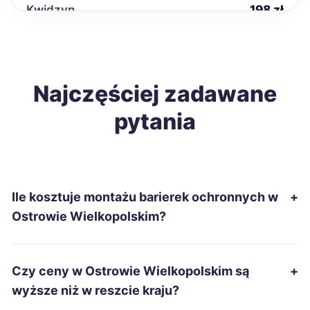
Kwidzyn
198 zł
Malbork
198 zł
Nowa Sól
Najczęściej zadawane
198 zł
pytania
Tarnobrzeg
198 zł
Wałbrzych
198 zł
Ile kosztuje montażu barierek ochronnych w
+
Kędzierzyn-Koźle
199 zł
Ostrowie Wielkopolskim?
Szczecin
200 zł
Czy ceny w Ostrowie Wielkopolskim są
+
Ciechanów
200 zł
wyższe niż w reszcie kraju?