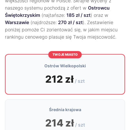
większości regionów w Polsce. Skrajne wyceny z
naszego systemu pochodzą z ofert w
Ostrowcu
Świętokrzyskim
(najtańsze:
185 zł / szt
) oraz w
Warszawie
(najdroższe:
270 zł / szt
). Zestawienie
poniżej pomoże Ci zorientować się, w jakim miejscu
rankingu cenowego plasuje się Twoja miejscowość.
TWOJE MIASTO
Ostrów Wielkopolski
212 zł
/ szt
Średnia krajowa
214 zł
/ szt