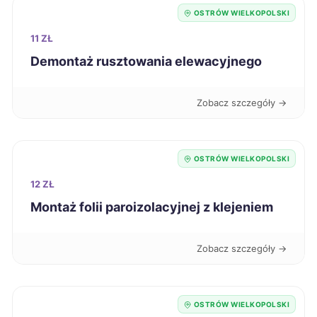
Łomża
206 zł
OSTRÓW WIELKOPOLSKI
11 ZŁ
Oleśnica
207 zł
Demontaż rusztowania elewacyjnego
Ostrołęka
208 zł
Zobacz szczegóły →
Piła
208 zł
TWÓJ REGION
OSTRÓW WIELKOPOLSKI
Tomaszów Mazowiecki
208 zł
12 ZŁ
Montaż folii paroizolacyjnej z klejeniem
Legnica
209 zł
Radomsko
209 zł
Zobacz szczegóły →
Poznań
210 zł
TWÓJ REGION
OSTRÓW WIELKOPOLSKI