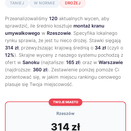
TANIEJ
W NORMIE
DROŻEJ
Przeanalizowaliśmy
120
aktualnych wycen, aby
sprawdzić, ile średnio kosztuje
montaż kranu
umywalkowego
w
Rzeszowie
. Specyfika lokalnego
rynku sprawia, że jest tu nieco drożej. Stawki sięgają
314 zł
, przewyższając krajową średnią o
34 zł
(czyli o
12%
). Skrajne wyceny z naszego systemu pochodzą z
ofert w
Sanoku
(najtańsze:
165 zł
) oraz w
Warszawie
(najdroższe:
360 zł
). Zestawienie poniżej pomoże Ci
zorientować się, w jakim miejscu rankingu cenowego
plasuje się Twoja miejscowość.
TWOJE MIASTO
Rzeszów
314 zł