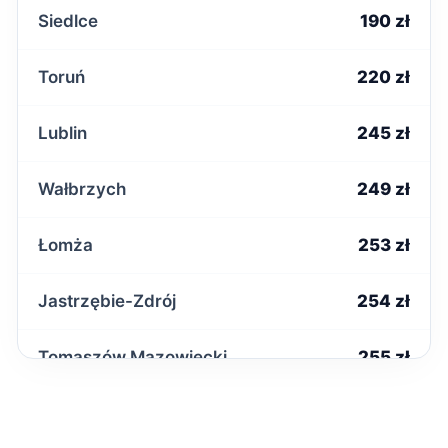
Siedlce
190 zł
Toruń
220 zł
Lublin
245 zł
Wałbrzych
249 zł
Łomża
253 zł
Jastrzębie-Zdrój
254 zł
Tomaszów Mazowiecki
255 zł
Starachowice
256 zł