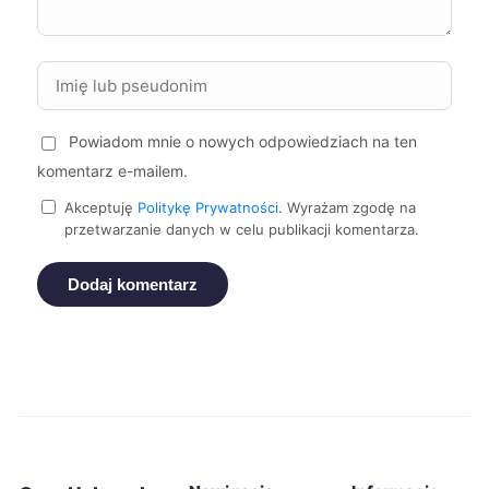
Malbork
279 zł
Stalowa Wola
279 zł
TWÓJ REGION
Powiadom mnie o nowych odpowiedziach na ten
Krosno
279 zł
TWÓJ REGION
komentarz e-mailem.
Nowa Sól
279 zł
Akceptuję
Politykę Prywatności
. Wyrażam zgodę na
przetwarzanie danych w celu publikacji komentarza.
Sieradz
279 zł
Dodaj komentarz
Zawiercie
279 zł
Kraków
280 zł
Częstochowa
280 zł