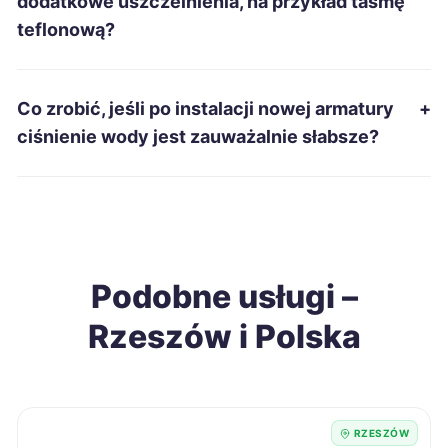
dodatkowe uszczelnienia, na przykład taśmę
Bytom
261 zł
teflonową?
Tarnobrzeg
261 zł
TWÓJ REGION
Co zrobić, jeśli po instalacji nowej armatury
+
Piła
262 zł
ciśnienie wody jest zauważalnie słabsze?
Piotrków Trybunalski
262 zł
Gniezno
262 zł
Podobne usługi –
Tarnowskie Góry
263 zł
Rzeszów i Polska
Szczecinek
264 zł
Ruda Śląska
265 zł
RZESZÓW