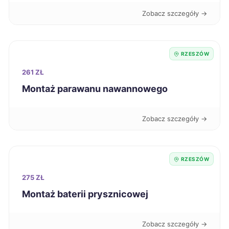
Świętochłowice
272 zł
Zobacz szczegóły →
Ciechanów
272 zł
RZESZÓW
Kędzierzyn-Koźle
272 zł
261 ZŁ
Montaż parawanu nawannowego
Stargard
273 zł
Zobacz szczegóły →
Będzin
274 zł
Bolesławiec
274 zł
RZESZÓW
275 ZŁ
Nowy Sącz
275 zł
Montaż baterii prysznicowej
Sosnowiec
275 zł
Zobacz szczegóły →