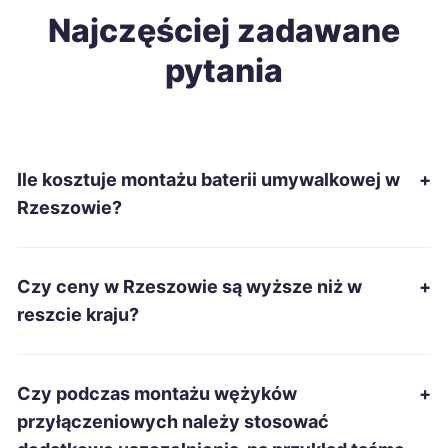
Ostrowiec Świętokrzyski
Najczęściej zadawane
258 zł
pytania
Biała Podlaska
258 zł
Jarosław
258 zł
TWÓJ REGION
Ile kosztuje montażu baterii umywalkowej w
+
Mysłowice
259 zł
Rzeszowie?
Grudziądz
260 zł
Czy ceny w Rzeszowie są wyższe niż w
+
Mielec
260 zł
TWÓJ REGION
reszcie kraju?
Chełm
260 zł
Czy podczas montażu wężyków
+
Radomsko
260 zł
przyłączeniowych należy stosować