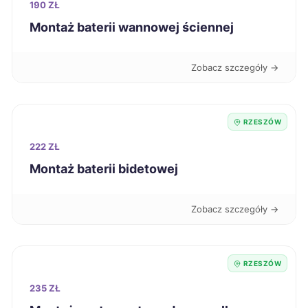
190 ZŁ
Legnica
268 zł
Montaż baterii wannowej ściennej
Ełk
268 zł
Zobacz szczegóły →
Siemianowice Śląskie
268 zł
RZESZÓW
Słupsk
269 zł
222 ZŁ
Zamość
Montaż baterii bidetowej
269 zł
Knurów
269 zł
Zobacz szczegóły →
Elbląg
270 zł
RZESZÓW
Leszno
270 zł
235 ZŁ