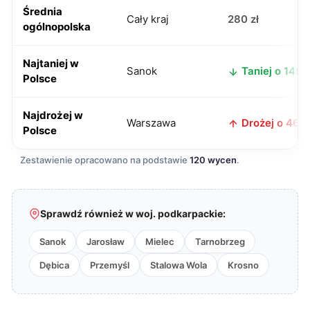
Średnia
Cały kraj
280 zł
ogólnopolska
Najtaniej w
Sanok
Taniej o 149 z
Polsce
Najdrożej w
Warszawa
Drożej o 46 z
Polsce
Zestawienie opracowano na podstawie
120 wycen
.
Sprawdź również w woj. podkarpackie:
Sanok
Jarosław
Mielec
Tarnobrzeg
Dębica
Przemyśl
Stalowa Wola
Krosno