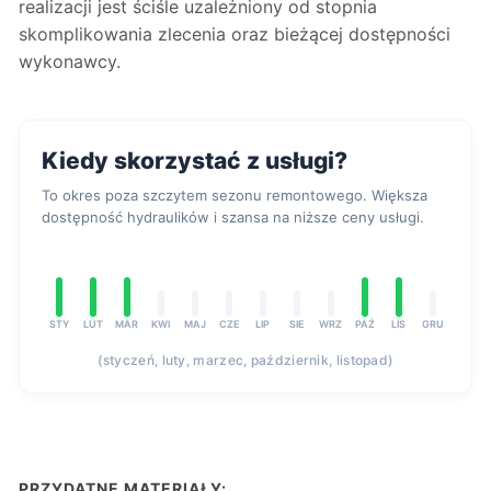
realizacji jest ściśle uzależniony od stopnia
skomplikowania zlecenia oraz bieżącej dostępności
wykonawcy.
Kiedy skorzystać z usługi?
To okres poza szczytem sezonu remontowego. Większa
dostępność hydraulików i szansa na niższe ceny usługi.
STY
LUT
MAR
KWI
MAJ
CZE
LIP
SIE
WRZ
PAŹ
LIS
GRU
(styczeń, luty, marzec, październik, listopad)
PRZYDATNE MATERIAŁY: