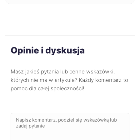
Dąbrowa Górnicza
275 zł
Kwidzyn
275 zł
Konin
276 zł
Opinie i dyskusja
Żory
277 zł
Masz jakieś pytania lub cenne wskazówki,
Puławy
278 zł
których nie ma w artykule? Każdy komentarz to
pomoc dla całej społeczności!
Lubin
279 zł
Jelenia Góra
279 zł
Zgierz
279 zł