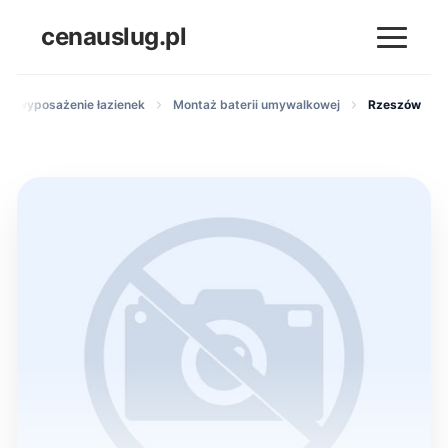
cenauslug.pl
ż i wyposażenie łazienek
Montaż baterii umywalkowej
Rzeszów