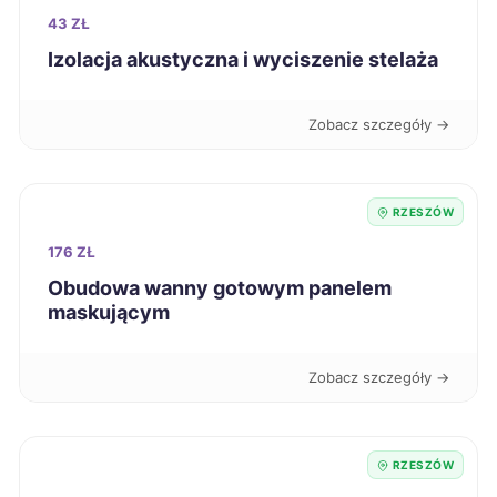
Dębica
265 zł
43 ZŁ
TWÓJ REGION
Izolacja akustyczna i wyciszenie stelaża
Suwałki
266 zł
Zobacz szczegóły →
Chojnice
266 zł
Zduńska Wola
266 zł
RZESZÓW
176 ZŁ
Głogów
267 zł
Obudowa wanny gotowym panelem
maskującym
Włocławek
267 zł
Zobacz szczegóły →
Inowrocław
267 zł
Żary
267 zł
RZESZÓW