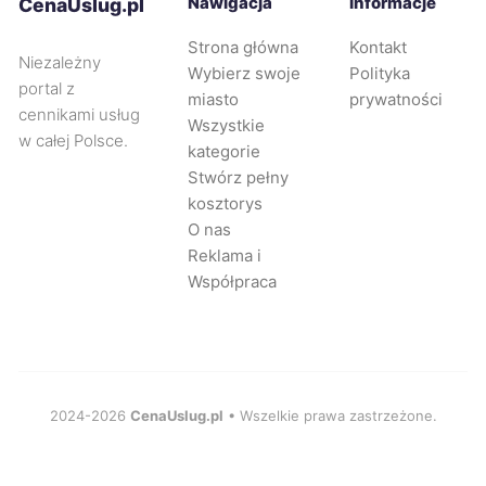
Nawigacja
Informacje
CenaUslug.pl
Zabrze
280 zł
Strona główna
Kontakt
Niezależny
Wybierz swoje
Polityka
Oświęcim
280 zł
portal z
miasto
prywatności
cennikami usług
Wszystkie
w całej Polsce.
Piekary Śląskie
280 zł
kategorie
Stwórz pełny
kosztorys
Tarnów
281 zł
O nas
Reklama i
Chorzów
281 zł
Współpraca
Oleśnica
282 zł
Wodzisław Śląski
282 zł
2024-2026
CenaUslug.pl
• Wszelkie prawa zastrzeżone.
Ostrów Wielkopolski
283 zł