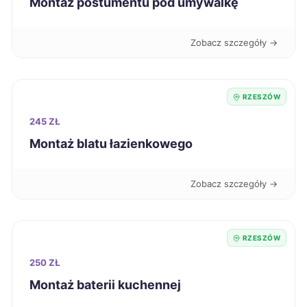
Montaż postumentu pod umywalkę
Kutno
270 zł
Zobacz szczegóły →
Przemyśl
270 zł
TWÓJ REGION
Kalisz
271 zł
RZESZÓW
245 ZŁ
Jaworzno
271 zł
Montaż blatu łazienkowego
Tczew
271 zł
Zobacz szczegóły →
Pabianice
271 zł
RZESZÓW
Ostrołęka
271 zł
250 ZŁ
Koszalin
272 zł
Montaż baterii kuchennej