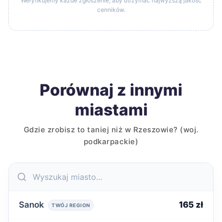
Weryfikujemy każde zgłoszenie, aby utrzymać najwyższą jakość
cenników.
Porównaj z innymi
miastami
Gdzie zrobisz to taniej niż w Rzeszowie? (woj.
podkarpackie)
Sanok
165 zł
TWÓJ REGION