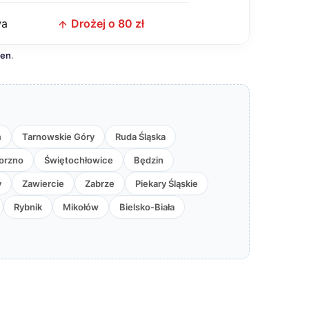
wa
Drożej o 80 zł
cen
.
m
Tarnowskie Góry
Ruda Śląska
orzno
Świętochłowice
Będzin
y
Zawiercie
Zabrze
Piekary Śląskie
Rybnik
Mikołów
Bielsko-Biała