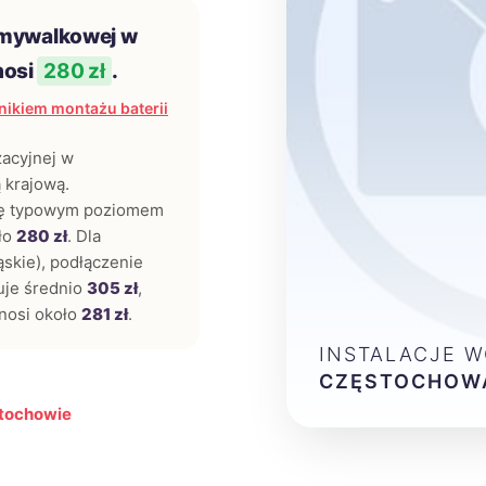
umywalkowej w
nosi
280 zł
.
ikiem montażu baterii
zacyjnej w
 krajową.
ię typowym poziomem
oło
280 zł
. Dla
ąskie), podłączenie
uje średnio
305 zł
,
nosi około
281 zł
.
INSTALACJE 
CZĘSTOCHOW
stochowie