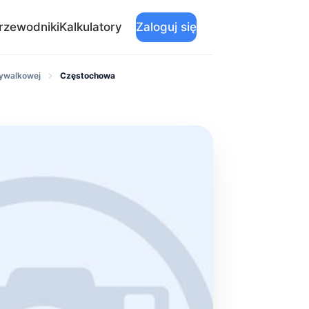
rzewodniki
Kalkulatory
Zaloguj się
mywalkowej
Częstochowa