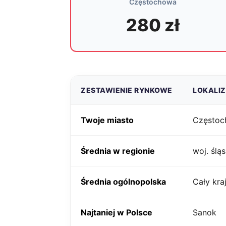
Częstochowa
280 zł
ZESTAWIENIE RYNKOWE
LOKALI
Twoje miasto
Często
Średnia w regionie
woj. śląs
Średnia ogólnopolska
Cały kra
Najtaniej w Polsce
Sanok