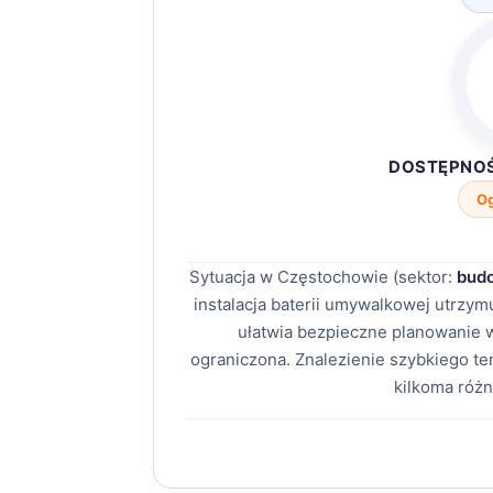
DOSTĘPNO
O
Sytuacja w Częstochowie (sektor:
budo
instalacja baterii umywalkowej utrzy
ułatwia bezpieczne planowanie
ograniczona. Znalezienie szybkiego t
kilkoma róż