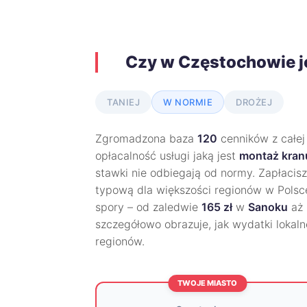
Czy w Częstochowie j
TANIEJ
W NORMIE
DROŻEJ
Zgromadzona baza
120
cenników z całej
opłacalność usługi jaką jest
montaż kra
stawki nie odbiegają od normy. Zapłacis
typową dla większości regionów w Polsce.
spory – od zaledwie
165 zł
w
Sanoku
aż
szczegółowo obrazuje, jak wydatki lokaln
regionów.
TWOJE MIASTO