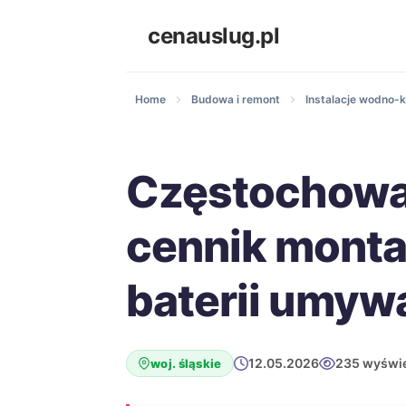
cenauslug.pl
Home
Budowa i remont
Instalacje wodno-k
Częstochowa
cennik mont
baterii umyw
12.05.2026
235 wyświe
woj. śląskie