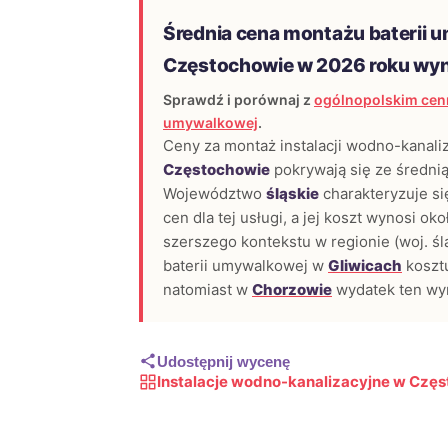
Średnia cena montażu baterii 
Częstochowie w 2026 roku wy
Sprawdź i porównaj z
ogólnopolskim cenn
umywalkowej
.
Ceny za montaż instalacji wodno-kanali
Częstochowie
pokrywają się ze średnią
Województwo
śląskie
charakteryzuje s
cen dla tej usługi, a jej koszt wynosi ok
szerszego kontekstu w regionie (woj. śl
baterii umywalkowej w
Gliwicach
koszt
natomiast w
Chorzowie
wydatek ten wy
Udostępnij wycenę
Instalacje wodno-kanalizacyjne w Czę