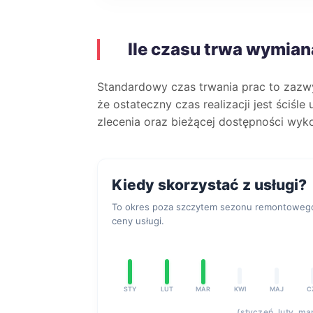
Ile czasu trwa wymiana
Standardowy czas trwania prac to zaz
że ostateczny czas realizacji jest ściśl
zlecenia oraz bieżącej dostępności wyk
Kiedy skorzystać z usługi?
To okres poza szczytem sezonu remontowego.
ceny usługi.
STY
LUT
MAR
KWI
MAJ
C
(styczeń, luty, ma