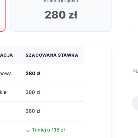
Średnia krajowa
280 zł
ZACJA
SZACOWANA STAWKA
Pl
chowa
280 zł
kie
280 zł
j
280 zł
Taniej o 115 zł