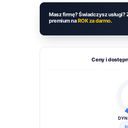
Masz firmę? Świadczysz usługi? 
premium na
ROK za darmo
.
Ceny i dostęp
DYN
S