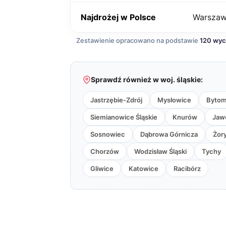
Najdrożej w Polsce
Warsza
Zestawienie opracowano na podstawie
120 wy
Sprawdź również w woj. śląskie:
Jastrzębie-Zdrój
Mysłowice
Byto
Siemianowice Śląskie
Knurów
Jaw
Sosnowiec
Dąbrowa Górnicza
Żor
Chorzów
Wodzisław Śląski
Tychy
Gliwice
Katowice
Racibórz