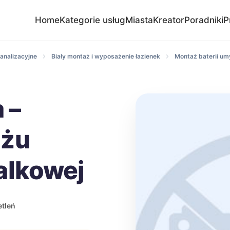
Home
Kategorie usług
Miasta
Kreator
Poradniki
P
analizacyjne
Biały montaż i wyposażenie łazienek
Montaż baterii u
 –
ażu
alkowej
tleń