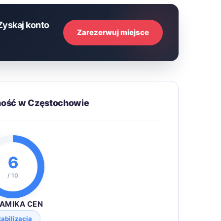
Zyskaj konto
Zarezerwuj miejsce
ność w Częstochowie
6
/ 10
AMIKA CEN
tabilizacja