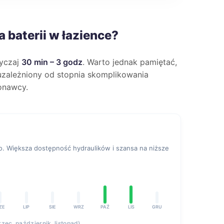
 baterii w łazience?
wyczaj
30 min – 3 godz
. Warto jednak pamiętać,
e uzależniony od stopnia skomplikowania
onawcy.
 Większa dostępność hydraulików i szansa na niższe
ZE
LIP
SIE
WRZ
PAŹ
LIS
GRU
rzec, październik, listopad)