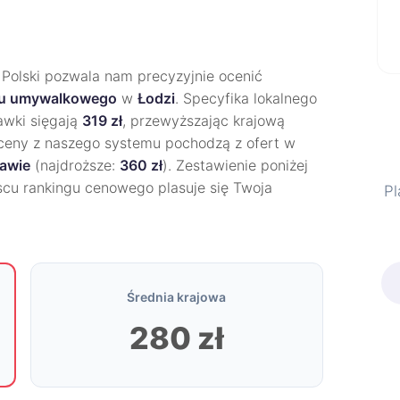
 Polski pozwala nam precyzyjnie ocenić
nu umywalkowego
w
Łodzi
. Specyfika lokalnego
tawki sięgają
319 zł
, przewyższając krajową
yceny z naszego systemu pochodzą z ofert w
awie
(najdroższe:
360 zł
). Zestawienie poniżej
scu rankingu cenowego plasuje się Twoja
Pl
Średnia krajowa
280 zł