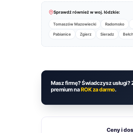
Sprawdź również w woj. łódzkie:
Tomaszów Mazowiecki
Radomsko
Pabianice
Zgierz
Sieradz
Bełc
Masz firmę? Świadczysz usługi? 
premium na
ROK za darmo
.
Ceny i do