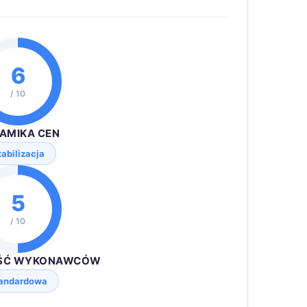
6
/ 10
AMIKA CEN
tabilizacja
5
/ 10
ŚĆ WYKONAWCÓW
andardowa