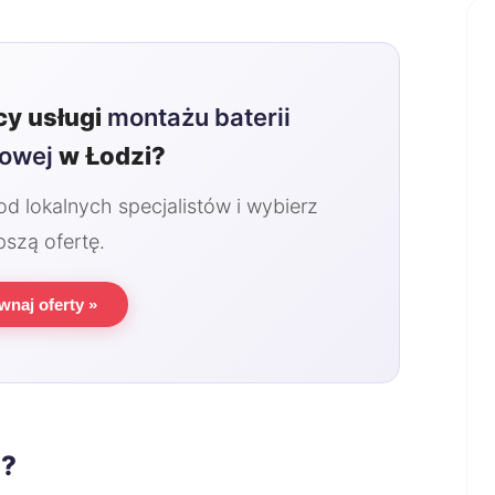
y usługi
montażu baterii
owej
w Łodzi?
 lokalnych specjalistów i wybierz
pszą ofertę.
wnaj oferty »
o?