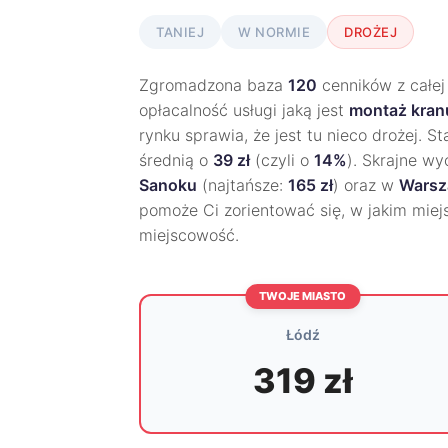
TANIEJ
W NORMIE
DROŻEJ
Zgromadzona baza
120
cenników z całej
opłacalność usługi jaką jest
montaż kra
rynku sprawia, że jest tu nieco drożej. S
średnią o
39 zł
(czyli o
14%
). Skrajne w
Sanoku
(najtańsze:
165 zł
) oraz w
Warsz
pomoże Ci zorientować się, w jakim miej
miejscowość.
TWOJE MIASTO
Łódź
319 zł