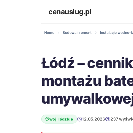
cenauslug.pl
Home
Budowa i remont
Instalacje wodno-k
Łódź – cenni
montażu bate
umywalkowe
12.05.2026
237 wyświ
woj. łódzkie