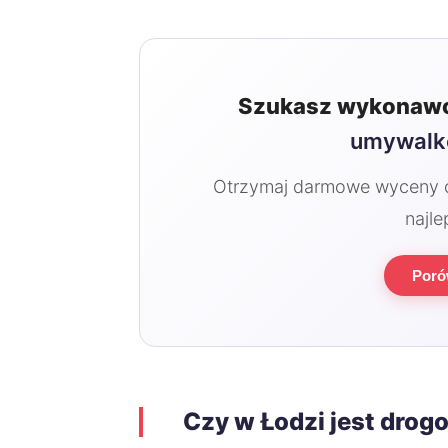
Szukasz wykonawc
umywalk
Otrzymaj darmowe wyceny od
najle
Poró
Czy w Łodzi jest drog