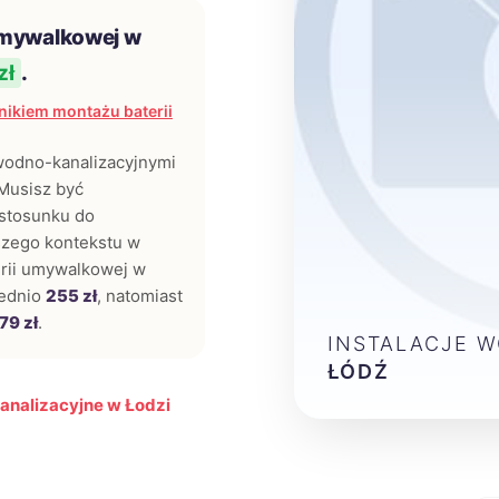
umywalkowej w
zł
.
ikiem montażu baterii
 wodno-kanalizacyjnymi
Musisz być
stosunku do
rszego kontekstu w
terii umywalkowej w
rednio
255 zł
, natomiast
79 zł
.
INSTALACJE 
ŁÓDŹ
analizacyjne w Łodzi