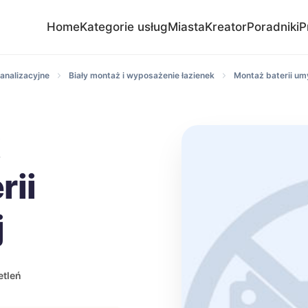
Home
Kategorie usług
Miasta
Kreator
Poradniki
P
analizacyjne
Biały montaż i wyposażenie łazienek
Montaż baterii u
k
rii
j
etleń