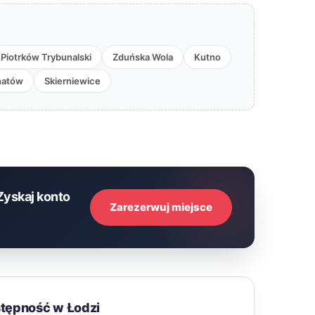
Piotrków Trybunalski
Zduńska Wola
Kutno
hatów
Skierniewice
Zyskaj konto
Zarezerwuj miejsce
stępność w Łodzi