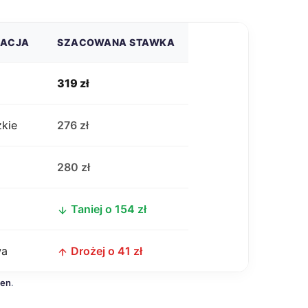
ZACJA
SZACOWANA STAWKA
319 zł
zkie
276 zł
j
280 zł
Taniej o 154 zł
wa
Drożej o 41 zł
cen
.