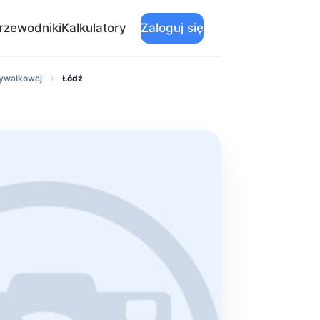
rzewodniki
Kalkulatory
Zaloguj się
mywalkowej
Łódź