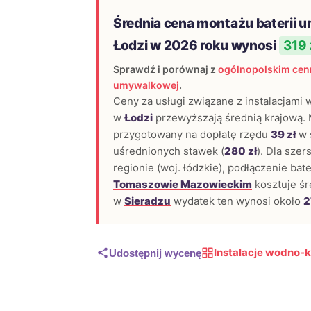
Średnia cena montażu baterii 
Łodzi w 2026 roku wynosi
319 
Sprawdź i porównaj z
ogólnopolskim cenn
umywalkowej
.
Ceny za usługi związane z instalacjami
w
Łodzi
przewyższają średnią krajową. 
przygotowany na dopłatę rzędu
39 zł
w 
uśrednionych stawek (
280 zł
). Dla sze
regionie (woj. łódzkie), podłączenie ba
Tomaszowie Mazowieckim
kosztuje ś
w
Sieradzu
wydatek ten wynosi około
2
Instalacje wodno-k
Udostępnij wycenę