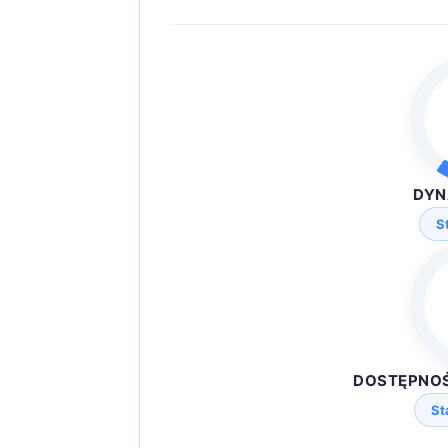
DYN
S
DOSTĘPNO
St