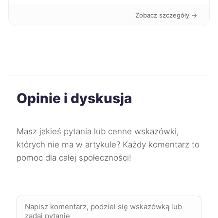
Zobacz szczegóły →
Sosnowiec
275 zł
Dąbrowa Górnicza
275 zł
Kwidzyn
275 zł
Opinie i dyskusja
Konin
276 zł
Żory
277 zł
Masz jakieś pytania lub cenne wskazówki,
których nie ma w artykule? Każdy komentarz to
Puławy
278 zł
pomoc dla całej społeczności!
Lubin
279 zł
Jelenia Góra
279 zł