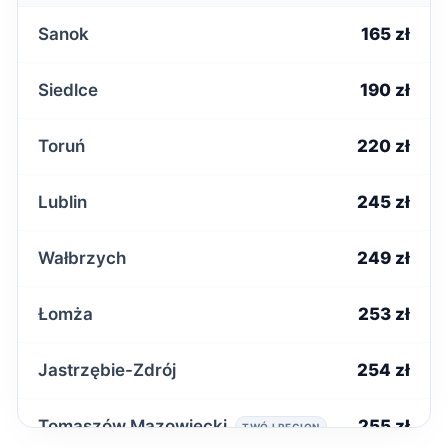
Sanok
165 zł
Siedlce
190 zł
Toruń
220 zł
Lublin
245 zł
Wałbrzych
249 zł
Łomża
253 zł
Jastrzębie-Zdrój
254 zł
Tomaszów Mazowiecki
255 zł
TWÓJ REGION