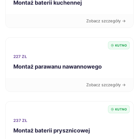
Montaż baterii kuchennej
Koszalin
272 zł
Zobacz szczegóły →
Świętochłowice
272 zł
Ciechanów
272 zł
KUTNO
227 ZŁ
Kędzierzyn-Koźle
272 zł
Montaż parawanu nawannowego
Stargard
273 zł
Zobacz szczegóły →
Będzin
274 zł
KUTNO
Bolesławiec
274 zł
237 ZŁ
Montaż baterii prysznicowej
Nowy Sącz
275 zł