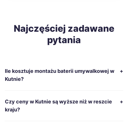
Starachowice
256 zł
Ostrowiec Świętokrzyski
Najczęściej zadawane
258 zł
pytania
Biała Podlaska
258 zł
Jarosław
258 zł
Ile kosztuje montażu baterii umywalkowej w
+
Mysłowice
259 zł
Kutnie?
Grudziądz
260 zł
Czy ceny w Kutnie są wyższe niż w reszcie
+
Mielec
260 zł
kraju?
Chełm
260 zł