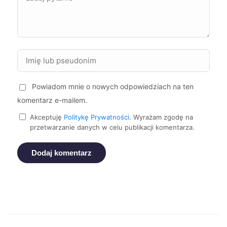
Zgierz
279 zł
TWÓJ REGION
Malbork
279 zł
Stalowa Wola
279 zł
Powiadom mnie o nowych odpowiedziach na ten
komentarz e-mailem.
Krosno
279 zł
Akceptuję
Politykę Prywatności
. Wyrażam zgodę na
przetwarzanie danych w celu publikacji komentarza.
Nowa Sól
279 zł
Dodaj komentarz
Sieradz
279 zł
TWÓJ REGION
Zawiercie
279 zł
Kraków
280 zł