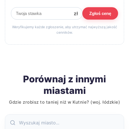
zł
Zgłoś cenę
Weryfikujemy każde zgłoszenie, aby utrzymać najwyższą jakość
cenników.
Porównaj z innymi
miastami
Gdzie zrobisz to taniej niż w Kutnie? (woj. łódzkie)