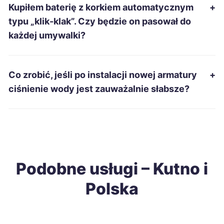
Kupiłem baterię z korkiem automatycznym
+
Radomsko
260 zł
TWÓJ REGION
typu „klik-klak”. Czy będzie on pasował do
każdej umywalki?
Bytom
261 zł
Tarnobrzeg
261 zł
Co zrobić, jeśli po instalacji nowej armatury
+
ciśnienie wody jest zauważalnie słabsze?
Piła
262 zł
Piotrków Trybunalski
262 zł
TWÓJ REGION
Gniezno
262 zł
Podobne usługi – Kutno i
Polska
Tarnowskie Góry
263 zł
Szczecinek
264 zł