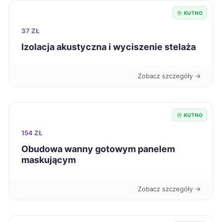
KUTNO
Ruda Śląska
265 zł
37 ZŁ
Dębica
265 zł
Izolacja akustyczna i wyciszenie stelaża
Suwałki
266 zł
Zobacz szczegóły →
Chojnice
266 zł
KUTNO
Zduńska Wola
266 zł
TWÓJ REGION
154 ZŁ
Obudowa wanny gotowym panelem
Głogów
267 zł
maskującym
Włocławek
267 zł
Zobacz szczegóły →
Inowrocław
267 zł