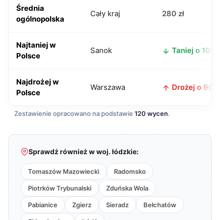
Średnia
Cały kraj
280 zł
ogólnopolska
Najtaniej w
Sanok
Taniej o 105 z
Polsce
Najdrożej w
Warszawa
Drożej o 90 z
Polsce
Zestawienie opracowano na podstawie
120 wycen
.
Sprawdź również w woj. łódzkie:
Tomaszów Mazowiecki
Radomsko
Piotrków Trybunalski
Zduńska Wola
Pabianice
Zgierz
Sieradz
Bełchatów