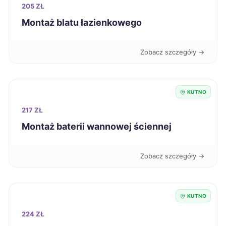
205 ZŁ
Leszno
270 zł
Montaż blatu łazienkowego
Kutno
270 zł
TWOJE MIASTO
Zobacz szczegóły →
Przemyśl
270 zł
KUTNO
Kalisz
271 zł
217 ZŁ
Montaż baterii wannowej ściennej
Jaworzno
271 zł
Zobacz szczegóły →
Tczew
271 zł
Pabianice
271 zł
TWÓJ REGION
KUTNO
Ostrołęka
224 ZŁ
271 zł