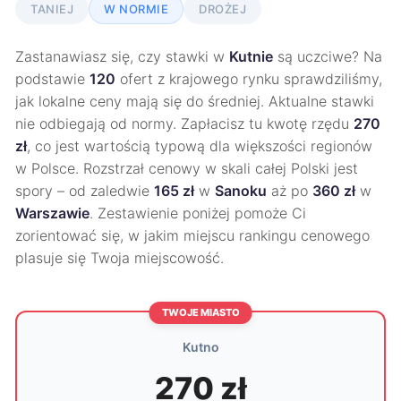
TANIEJ
W NORMIE
DROŻEJ
Zastanawiasz się, czy stawki w
Kutnie
są uczciwe? Na
podstawie
120
ofert z krajowego rynku sprawdziliśmy,
jak lokalne ceny mają się do średniej. Aktualne stawki
nie odbiegają od normy. Zapłacisz tu kwotę rzędu
270
zł
, co jest wartością typową dla większości regionów
w Polsce. Rozstrzał cenowy w skali całej Polski jest
spory – od zaledwie
165 zł
w
Sanoku
aż po
360 zł
w
Warszawie
. Zestawienie poniżej pomoże Ci
zorientować się, w jakim miejscu rankingu cenowego
plasuje się Twoja miejscowość.
TWOJE MIASTO
Kutno
270 zł