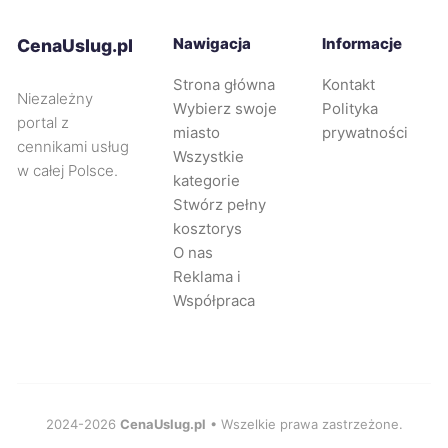
Częstochowa
280 zł
Nawigacja
Informacje
CenaUslug.pl
Strona główna
Kontakt
Zabrze
280 zł
Niezależny
Wybierz swoje
Polityka
portal z
miasto
prywatności
Oświęcim
280 zł
cennikami usług
Wszystkie
w całej Polsce.
kategorie
Piekary Śląskie
280 zł
Stwórz pełny
kosztorys
O nas
Tarnów
281 zł
Reklama i
Współpraca
Chorzów
281 zł
Oleśnica
282 zł
Wodzisław Śląski
2024-2026
CenaUslug.pl
• Wszelkie prawa zastrzeżone.
282 zł