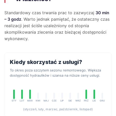
Standardowy czas trwania prac to zazwyczaj
30 min
– 3 godz
. Warto jednak pamiętać, że ostateczny czas
realizacji jest ściśle uzależniony od stopnia
skomplikowania zlecenia oraz bieżącej dostępności
wykonawcy.
Kiedy skorzystać z usługi?
To okres poza szczytem sezonu remontowego. Większa
dostępność hydraulików i szansa na niższe ceny usługi.
STY
LUT
MAR
KWI
MAJ
CZE
LIP
SIE
WRZ
PAŹ
LIS
GRU
(styczeń, luty, marzec, październik, listopad)