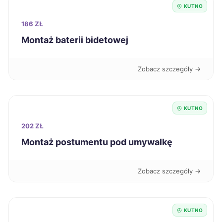
KUTNO
Żary
267 zł
186 ZŁ
Montaż baterii bidetowej
Legnica
268 zł
Zobacz szczegóły →
Ełk
268 zł
Siemianowice Śląskie
268 zł
KUTNO
202 ZŁ
Słupsk
269 zł
Montaż postumentu pod umywalkę
Zamość
269 zł
Zobacz szczegóły →
Knurów
269 zł
Elbląg
270 zł
KUTNO