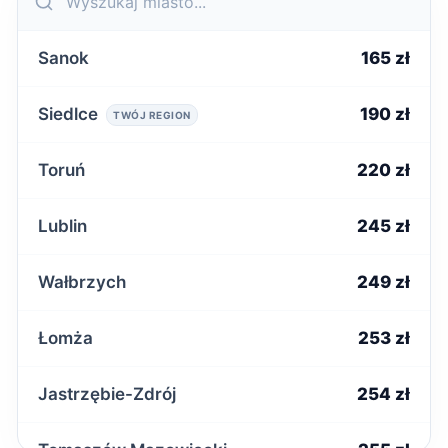
Sanok
165 zł
Siedlce
190 zł
TWÓJ REGION
Toruń
220 zł
Lublin
245 zł
Wałbrzych
249 zł
Łomża
253 zł
Jastrzębie-Zdrój
254 zł