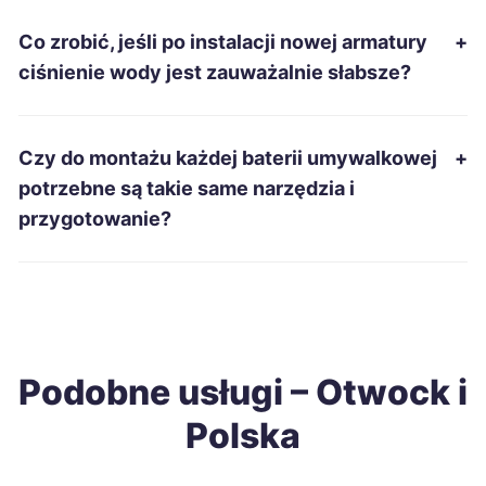
Chełm
260 zł
Co zrobić, jeśli po instalacji nowej armatury
+
Radomsko
260 zł
ciśnienie wody jest zauważalnie słabsze?
Bytom
261 zł
Czy do montażu każdej baterii umywalkowej
+
Tarnobrzeg
261 zł
potrzebne są takie same narzędzia i
przygotowanie?
Piła
262 zł
Piotrków Trybunalski
262 zł
Gniezno
262 zł
Podobne usługi – Otwock i
Polska
Tarnowskie Góry
263 zł