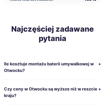
Tomaszów Mazowiecki
255 zł
Starachowice
256 zł
Ostrowiec Świętokrzyski
Najczęściej zadawane
258 zł
pytania
Biała Podlaska
258 zł
Jarosław
258 zł
Ile kosztuje montażu baterii umywalkowej w
+
Mysłowice
259 zł
Otwocku?
Grudziądz
260 zł
Czy ceny w Otwocku są wyższe niż w reszcie
+
Mielec
260 zł
kraju?