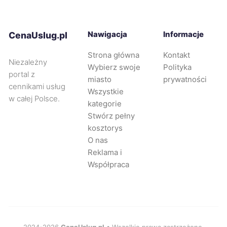
Kraków
280 zł
Częstochowa
280 zł
Nawigacja
Informacje
CenaUslug.pl
Strona główna
Kontakt
Zabrze
280 zł
Niezależny
Wybierz swoje
Polityka
portal z
miasto
prywatności
Oświęcim
280 zł
cennikami usług
Wszystkie
w całej Polsce.
kategorie
Piekary Śląskie
280 zł
Stwórz pełny
kosztorys
O nas
Tarnów
281 zł
Reklama i
Współpraca
Chorzów
281 zł
Oleśnica
282 zł