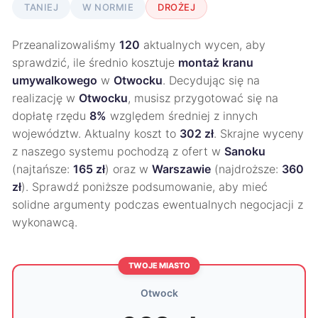
TANIEJ
W NORMIE
DROŻEJ
Przeanalizowaliśmy
120
aktualnych wycen, aby
sprawdzić, ile średnio kosztuje
montaż kranu
umywalkowego
w
Otwocku
. Decydując się na
realizację w
Otwocku
, musisz przygotować się na
dopłatę rzędu
8%
względem średniej z innych
województw. Aktualny koszt to
302 zł
. Skrajne wyceny
z naszego systemu pochodzą z ofert w
Sanoku
(najtańsze:
165 zł
) oraz w
Warszawie
(najdroższe:
360
zł
). Sprawdź poniższe podsumowanie, aby mieć
solidne argumenty podczas ewentualnych negocjacji z
wykonawcą.
TWOJE MIASTO
Otwock