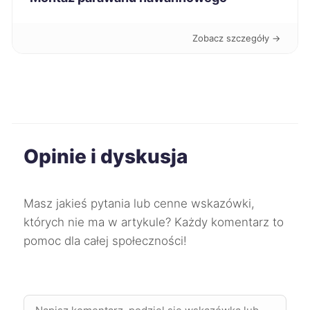
Nowy Sącz
275 zł
Zobacz szczegóły →
Sosnowiec
275 zł
Dąbrowa Górnicza
275 zł
Kwidzyn
275 zł
Opinie i dyskusja
Konin
276 zł
Żory
277 zł
Masz jakieś pytania lub cenne wskazówki,
których nie ma w artykule? Każdy komentarz to
Puławy
278 zł
pomoc dla całej społeczności!
Lubin
279 zł