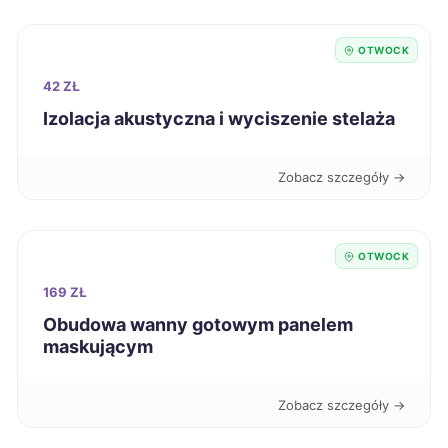
Szczecinek
264 zł
OTWOCK
Ruda Śląska
265 zł
42 ZŁ
Dębica
265 zł
Izolacja akustyczna i wyciszenie stelaża
Suwałki
266 zł
Zobacz szczegóły →
Chojnice
266 zł
OTWOCK
Zduńska Wola
266 zł
169 ZŁ
Obudowa wanny gotowym panelem
Głogów
267 zł
maskującym
Włocławek
267 zł
Zobacz szczegóły →