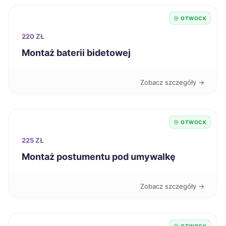
Inowrocław
267 zł
OTWOCK
Żary
267 zł
220 ZŁ
Montaż baterii bidetowej
Legnica
268 zł
Zobacz szczegóły →
Ełk
268 zł
Siemianowice Śląskie
268 zł
OTWOCK
225 ZŁ
Słupsk
269 zł
Montaż postumentu pod umywalkę
Zamość
269 zł
Zobacz szczegóły →
Knurów
269 zł