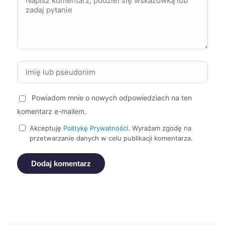
Jelenia Góra
279 zł
Zgierz
279 zł
Malbork
279 zł
Stalowa Wola
279 zł
Powiadom mnie o nowych odpowiedziach na ten
komentarz e-mailem.
Krosno
279 zł
Akceptuję
Politykę Prywatności
. Wyrażam zgodę na
przetwarzanie danych w celu publikacji komentarza.
Nowa Sól
279 zł
Dodaj komentarz
Sieradz
279 zł
Zawiercie
279 zł