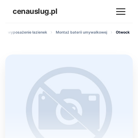
cenauslug.pl
taż i wyposażenie łazienek
Montaż baterii umywalkowej
Otwock