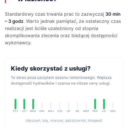
Standardowy czas trwania prac to zazwyczaj
30 min
– 3 godz
. Warto jednak pamiętać, że ostateczny czas
realizacji jest ściśle uzależniony od stopnia
skomplikowania zlecenia oraz bieżącej dostępności
wykonawcy.
Kiedy skorzystać z usługi?
To okres poza szczytem sezonu remontowego. Większa
dostępność hydraulików i szansa na niższe ceny usługi.
STY
LUT
MAR
KWI
MAJ
CZE
LIP
SIE
WRZ
PAŹ
LIS
GRU
(styczeń, luty, marzec, październik, listopad)