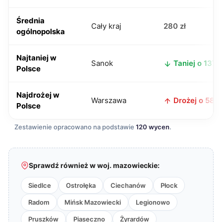
Średnia
Cały kraj
280 zł
ogólnopolska
Najtaniej w
Sanok
Taniej o 137 z
Polsce
Najdrożej w
Warszawa
Drożej o 58 z
Polsce
Zestawienie opracowano na podstawie
120 wycen
.
Sprawdź również w woj. mazowieckie:
Siedlce
Ostrołęka
Ciechanów
Płock
Radom
Mińsk Mazowiecki
Legionowo
Pruszków
Piaseczno
Żyrardów