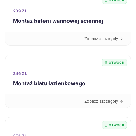
Elbląg
270 zł
OTWOCK
239 ZŁ
Leszno
270 zł
Montaż baterii wannowej ściennej
Kutno
270 zł
Zobacz szczegóły →
Przemyśl
270 zł
OTWOCK
Kalisz
271 zł
246 ZŁ
Montaż blatu łazienkowego
Jaworzno
271 zł
Zobacz szczegóły →
Tczew
271 zł
Pabianice
271 zł
OTWOCK