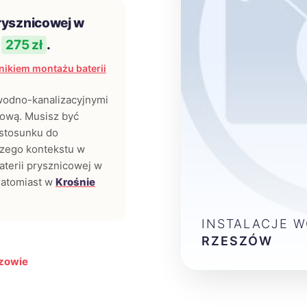
rysznicowej w
i
275 zł
.
ikiem montażu baterii
 wodno-kanalizacyjnymi
jową. Musisz być
stosunku do
rszego kontekstu w
aterii prysznicowej w
natomiast w
Krośnie
INSTALACJE 
RZESZÓW
szowie