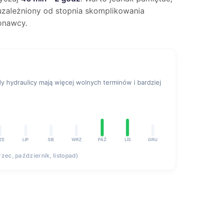
e uzależniony od stopnia skomplikowania
onawcy.
 hydraulicy mają więcej wolnych terminów i bardziej
ZE
LIP
SIE
WRZ
PAŹ
LIS
GRU
rzec, październik, listopad)