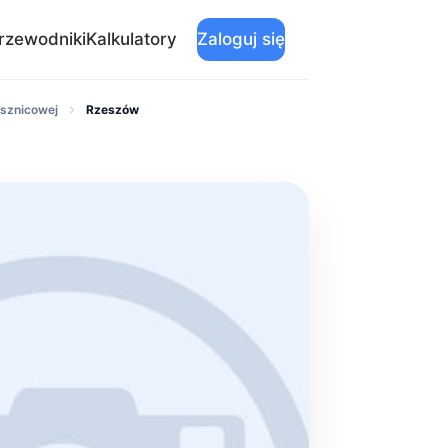
rzewodniki
Kalkulatory
Zaloguj się
ysznicowej
Rzeszów