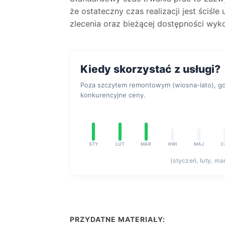
że ostateczny czas realizacji jest ściśl
zlecenia oraz bieżącej dostępności wyk
Kiedy skorzystać z usługi?
Poza szczytem remontowym (wiosna-lato), gdy
konkurencyjne ceny.
STY
LUT
MAR
KWI
MAJ
C
(styczeń, luty, ma
PRZYDATNE MATERIAŁY: