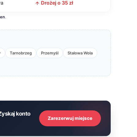
wa
Drożej o 35 zł
cen
.
w
Tarnobrzeg
Przemyśl
Stalowa Wola
Zyskaj konto
Zarezerwuj miejsce