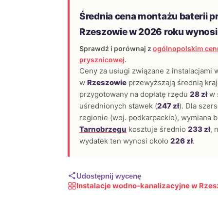
Średnia cena montażu baterii p
Rzeszowie w 2026 roku wynos
Sprawdź i porównaj z
ogólnopolskim cenn
prysznicowej
.
Ceny za usługi związane z instalacjami
w
Rzeszowie
przewyższają średnią kra
przygotowany na dopłatę rzędu
28 zł
w 
uśrednionych stawek (
247 zł
). Dla sze
regionie (woj. podkarpackie), wymiana b
Tarnobrzegu
kosztuje średnio
233 zł
, 
wydatek ten wynosi około
226 zł
.
Udostępnij wycenę
Instalacje wodno-kanalizacyjne w Rze