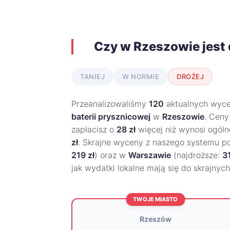
Czy w Rzeszowie jest
TANIEJ
W NORMIE
DROŻEJ
Przeanalizowaliśmy
120
aktualnych wycen
baterii prysznicowej
w
Rzeszowie
. Ceny
zapłacisz o
28 zł
więcej niż wynosi ogóln
zł
. Skrajne wyceny z naszego systemu p
219 zł
) oraz w
Warszawie
(najdroższe:
3
jak wydatki lokalne mają się do skrajnyc
TWOJE MIASTO
Rzeszów