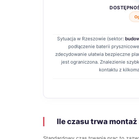
DOSTĘPNO
O
Sytuacja w Rzeszowie (sektor:
budow
podłączenie baterii prysznicow
zdecydowanie ułatwia bezpieczne p
jest ograniczona. Znalezienie szy
kontaktu z kilkom
Ile czasu trwa montaż
Standardowy czas trwania prac to zaz