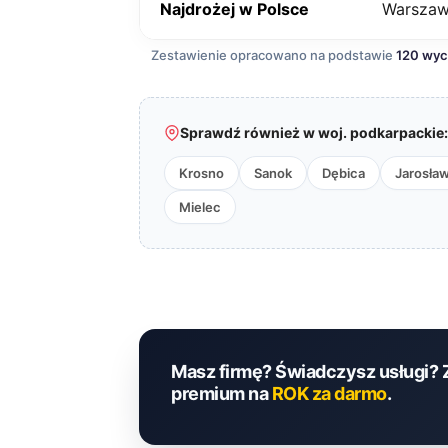
Najdrożej w Polsce
Warsza
Zestawienie opracowano na podstawie
120 wy
Sprawdź również w woj. podkarpackie:
Krosno
Sanok
Dębica
Jarosła
Mielec
Masz firmę? Świadczysz usługi? 
premium na
ROK za darmo
.