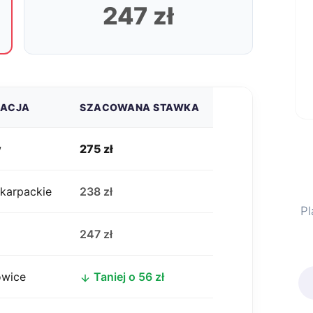
247 zł
ZACJA
SZACOWANA STAWKA
w
275 zł
karpackie
238 zł
Pl
j
247 zł
owice
Taniej o 56 zł