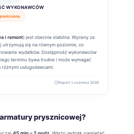
ŚĆ WYKONAWCÓW
graniczona
a i remont
) jest obecnie stabilna. Wyceny za
ej utrzymują się na równym poziomie, co
lanowanie wydatków. Dostępność wykonawców
bkiego terminu bywa trudne i może wymagać
a różnymi usługodawcami.
Raport z czerwca 2026
 armatury prysznicowej?
wyczaj
45 min – 2 godz
. Warto jednak pamiętać,