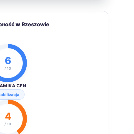
ępność w Rzeszowie
6
/ 10
AMIKA CEN
tabilizacja
4
/ 10