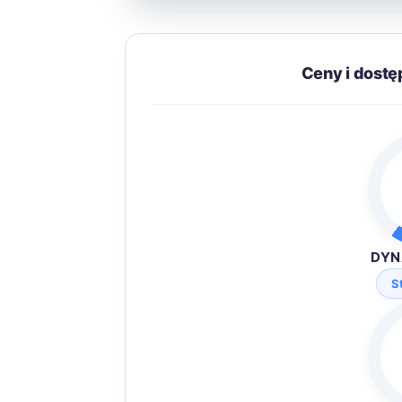
Ceny i dost
DYN
S