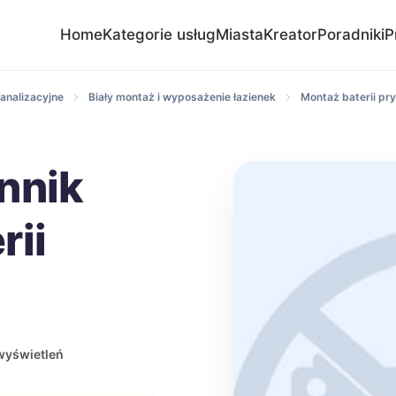
Home
Kategorie usług
Miasta
Kreator
Poradniki
P
analizacyjne
Biały montaż i wyposażenie łazienek
Montaż baterii pr
nnik
rii
j
wyświetleń