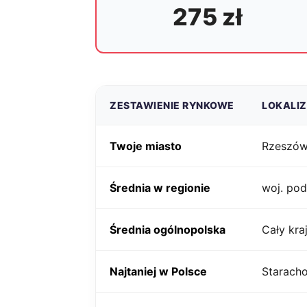
275 zł
ZESTAWIENIE RYNKOWE
LOKALI
Twoje miasto
Rzeszó
Średnia w regionie
woj. pod
Średnia ogólnopolska
Cały kra
Najtaniej w Polsce
Starach