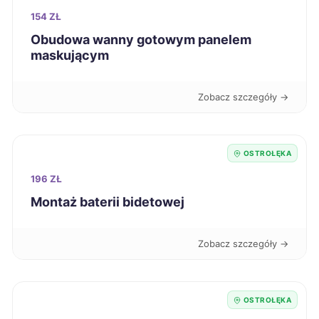
Zduńska Wola
266 zł
154 ZŁ
Obudowa wanny gotowym panelem
Głogów
267 zł
maskującym
Włocławek
267 zł
Zobacz szczegóły →
Inowrocław
267 zł
OSTROŁĘKA
Żary
267 zł
196 ZŁ
Montaż baterii bidetowej
Legnica
268 zł
Zobacz szczegóły →
Ełk
268 zł
Siemianowice Śląskie
268 zł
OSTROŁĘKA