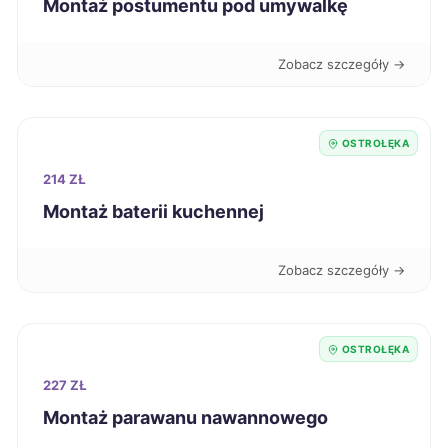
Montaż postumentu pod umywalkę
Jaworzno
271 zł
Zobacz szczegóły →
Tczew
271 zł
Pabianice
271 zł
OSTROŁĘKA
Ostrołęka
214 ZŁ
271 zł
TWOJE MIASTO
Montaż baterii kuchennej
Koszalin
272 zł
Zobacz szczegóły →
Świętochłowice
272 zł
Ciechanów
272 zł
OSTROŁĘKA
TWÓJ REGION
227 ZŁ
Kędzierzyn-Koźle
272 zł
Montaż parawanu nawannowego