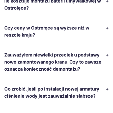
Ile kosztuje montażu baterii umywalkowej w
+
Mysłowice
259 zł
Ostrołęce?
Grudziądz
260 zł
Czy ceny w Ostrołęce są wyższe niż w
+
Mielec
260 zł
reszcie kraju?
Chełm
260 zł
Zauważyłem niewielki przeciek u podstawy
+
Radomsko
260 zł
nowo zamontowanego kranu. Czy to zawsze
oznacza konieczność demontażu?
Bytom
261 zł
Tarnobrzeg
261 zł
Co zrobić, jeśli po instalacji nowej armatury
+
ciśnienie wody jest zauważalnie słabsze?
Piła
262 zł