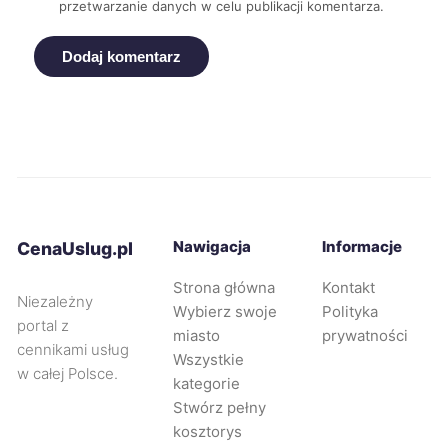
przetwarzanie danych w celu publikacji komentarza.
Nowa Sól
279 zł
Dodaj komentarz
Sieradz
279 zł
Zawiercie
279 zł
Kraków
280 zł
Częstochowa
280 zł
Nawigacja
Informacje
CenaUslug.pl
Strona główna
Kontakt
Zabrze
280 zł
Niezależny
Wybierz swoje
Polityka
portal z
miasto
prywatności
Oświęcim
280 zł
cennikami usług
Wszystkie
w całej Polsce.
kategorie
Piekary Śląskie
280 zł
Stwórz pełny
kosztorys