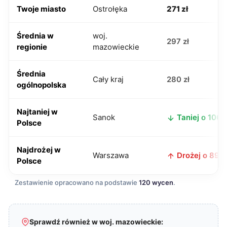
Twoje miasto
Ostrołęka
271 zł
Średnia w
woj.
297 zł
regionie
mazowieckie
Średnia
Cały kraj
280 zł
ogólnopolska
Najtaniej w
Sanok
Taniej o 106 z
Polsce
Najdrożej w
Warszawa
Drożej o 89 z
Polsce
Zestawienie opracowano na podstawie
120 wycen
.
Sprawdź również w woj. mazowieckie: