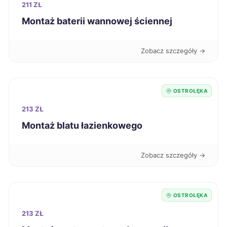
211 ZŁ
Słupsk
269 zł
Montaż baterii wannowej ściennej
Zamość
269 zł
Zobacz szczegóły →
Knurów
269 zł
Elbląg
270 zł
OSTROŁĘKA
213 ZŁ
Leszno
270 zł
Montaż blatu łazienkowego
Kutno
270 zł
Zobacz szczegóły →
Przemyśl
270 zł
OSTROŁĘKA
Kalisz
271 zł
213 ZŁ