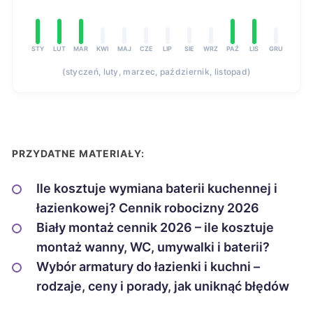
STY
LUT
MAR
KWI
MAJ
CZE
LIP
SIE
WRZ
PAŹ
LIS
GRU
(styczeń, luty, marzec, październik, listopad)
PRZYDATNE MATERIAŁY:
Ile kosztuje wymiana baterii kuchennej i
łazienkowej? Cennik robocizny 2026
Biały montaż cennik 2026 – ile kosztuje
montaż wanny, WC, umywalki i baterii?
Wybór armatury do łazienki i kuchni –
rodzaje, ceny i porady, jak uniknąć błędów