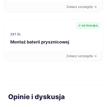
Stargard
273 zł
Zobacz szczegóły →
Będzin
274 zł
OSTROŁĘKA
Bolesławiec
274 zł
237 ZŁ
Montaż baterii prysznicowej
Nowy Sącz
275 zł
Zobacz szczegóły →
Sosnowiec
275 zł
Dąbrowa Górnicza
275 zł
Kwidzyn
275 zł
Opinie i dyskusja
Konin
276 zł