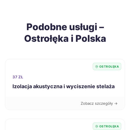
Piotrków Trybunalski
262 zł
Gniezno
262 zł
Podobne usługi –
Ostrołęka i Polska
Tarnowskie Góry
263 zł
Szczecinek
264 zł
OSTROŁĘKA
Ruda Śląska
265 zł
37 ZŁ
Dębica
265 zł
Izolacja akustyczna i wyciszenie stelaża
Suwałki
266 zł
Zobacz szczegóły →
Chojnice
266 zł
OSTROŁĘKA