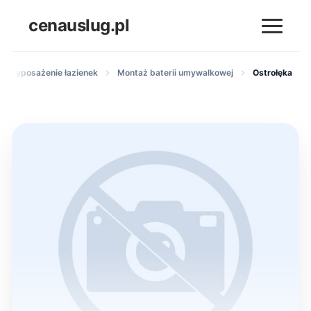
cenauslug.pl
ż i wyposażenie łazienek
Montaż baterii umywalkowej
Ostrołęka