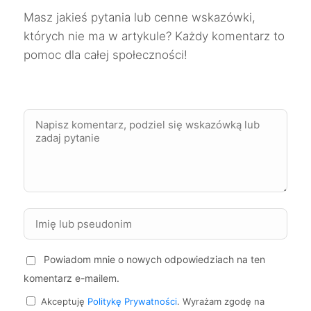
Żory
277 zł
Masz jakieś pytania lub cenne wskazówki,
których nie ma w artykule? Każdy komentarz to
Puławy
278 zł
pomoc dla całej społeczności!
Lubin
279 zł
Jelenia Góra
279 zł
Zgierz
279 zł
Malbork
279 zł
Stalowa Wola
279 zł
Powiadom mnie o nowych odpowiedziach na ten
komentarz e-mailem.
Krosno
279 zł
Akceptuję
Politykę Prywatności
. Wyrażam zgodę na