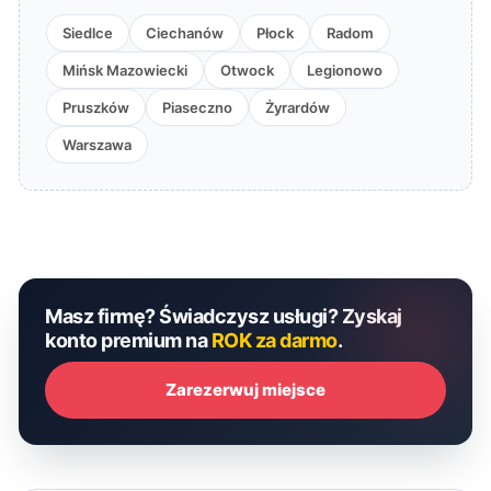
Siedlce
Ciechanów
Płock
Radom
Mińsk Mazowiecki
Otwock
Legionowo
Pruszków
Piaseczno
Żyrardów
Warszawa
Masz firmę? Świadczysz usługi? Zyskaj
konto premium na
ROK za darmo
.
Zarezerwuj miejsce