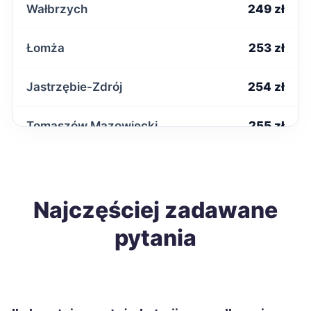
Wałbrzych
249 zł
Łomża
253 zł
Jastrzębie-Zdrój
254 zł
Tomaszów Mazowiecki
255 zł
Starachowice
256 zł
Ostrowiec Świętokrzyski
Najczęściej zadawane
258 zł
pytania
Biała Podlaska
258 zł
Jarosław
258 zł