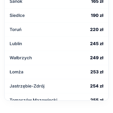
Sanok
165 zł
Siedlce
190 zł
Toruń
220 zł
Lublin
245 zł
Wałbrzych
249 zł
Łomża
253 zł
Jastrzębie-Zdrój
254 zł
Tomaszów Mazowiecki
255 zł