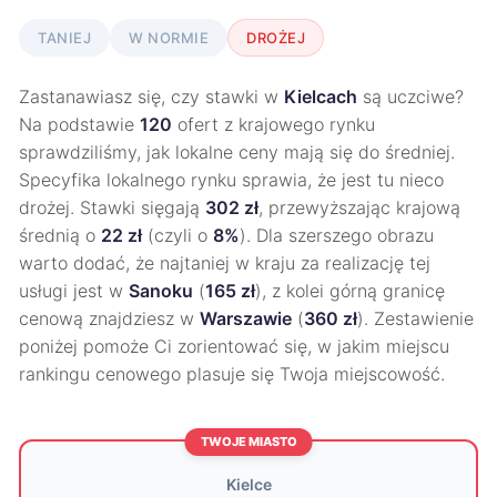
TANIEJ
W NORMIE
DROŻEJ
Zastanawiasz się, czy stawki w
Kielcach
są uczciwe?
Na podstawie
120
ofert z krajowego rynku
sprawdziliśmy, jak lokalne ceny mają się do średniej.
Specyfika lokalnego rynku sprawia, że jest tu nieco
drożej. Stawki sięgają
302 zł
, przewyższając krajową
średnią o
22 zł
(czyli o
8%
). Dla szerszego obrazu
warto dodać, że najtaniej w kraju za realizację tej
usługi jest w
Sanoku
(
165 zł
), z kolei górną granicę
cenową znajdziesz w
Warszawie
(
360 zł
). Zestawienie
poniżej pomoże Ci zorientować się, w jakim miejscu
rankingu cenowego plasuje się Twoja miejscowość.
TWOJE MIASTO
Kielce