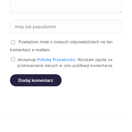
Zgierz
279 zł
Malbork
279 zł
Stalowa Wola
279 zł
Powiadom mnie o nowych odpowiedziach na ten
komentarz e-mailem.
Krosno
279 zł
Akceptuję
Politykę Prywatności
. Wyrażam zgodę na
przetwarzanie danych w celu publikacji komentarza.
Nowa Sól
279 zł
Dodaj komentarz
Sieradz
279 zł
Zawiercie
279 zł
Kraków
280 zł