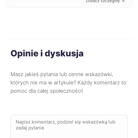
Zobacz szczegóły →
Sosnowiec
275 zł
Dąbrowa Górnicza
275 zł
Kwidzyn
275 zł
Opinie i dyskusja
Konin
276 zł
Żory
277 zł
Masz jakieś pytania lub cenne wskazówki,
których nie ma w artykule? Każdy komentarz to
Puławy
278 zł
pomoc dla całej społeczności!
Lubin
279 zł
Jelenia Góra
279 zł