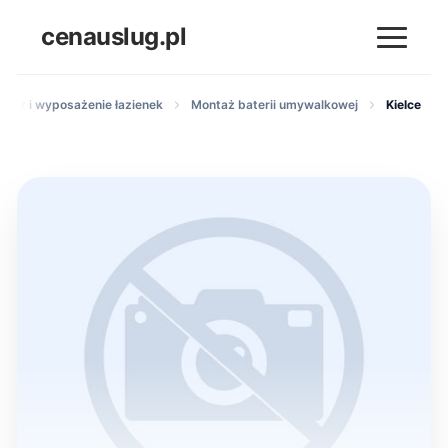
cenauslug.pl
ntaż i wyposażenie łazienek
Montaż baterii umywalkowej
Kielce