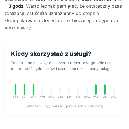
– 3 godz
. Warto jednak pamiętać, że ostateczny czas
realizacji jest ściśle uzależniony od stopnia
skomplikowania zlecenia oraz bieżącej dostępności
wykonawcy.
Kiedy skorzystać z usługi?
To okres poza szczytem sezonu remontowego. Większa
dostępność hydraulików i szansa na niższe ceny usługi.
STY
LUT
MAR
KWI
MAJ
CZE
LIP
SIE
WRZ
PAŹ
LIS
GRU
(styczeń, luty, marzec, październik, listopad)