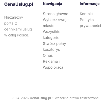
Częstochowa
280 zł
Nawigacja
Informacje
CenaUslug.pl
Strona główna
Kontakt
Zabrze
280 zł
Niezależny
Wybierz swoje
Polityka
portal z
miasto
prywatności
Oświęcim
280 zł
cennikami usług
Wszystkie
w całej Polsce.
kategorie
Piekary Śląskie
280 zł
Stwórz pełny
kosztorys
O nas
Tarnów
281 zł
Reklama i
Współpraca
Chorzów
281 zł
Oleśnica
282 zł
Wodzisław Śląski
2024-2026
CenaUslug.pl
• Wszelkie prawa zastrzeżone.
282 zł