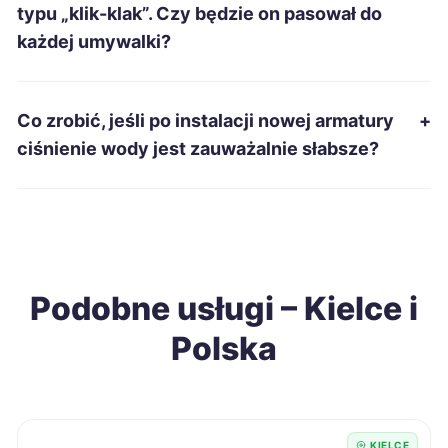
Radomsko
260 zł
typu „klik-klak”. Czy będzie on pasował do
każdej umywalki?
Bytom
261 zł
Tarnobrzeg
261 zł
Co zrobić, jeśli po instalacji nowej armatury
+
ciśnienie wody jest zauważalnie słabsze?
Piła
262 zł
Piotrków Trybunalski
262 zł
Gniezno
262 zł
Podobne usługi – Kielce i
Polska
Tarnowskie Góry
263 zł
Szczecinek
264 zł
KIELCE