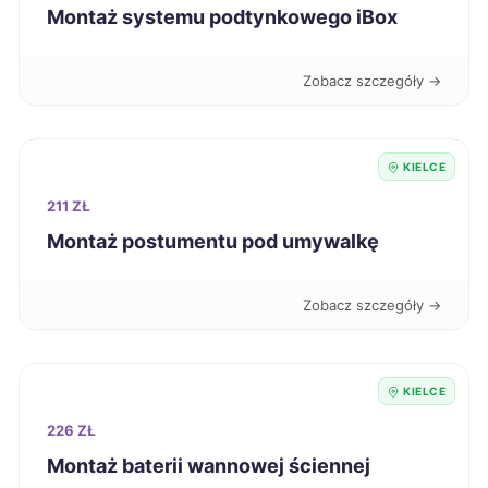
Leszno
270 zł
Montaż systemu podtynkowego iBox
Kutno
270 zł
Zobacz szczegóły →
Przemyśl
270 zł
KIELCE
Kalisz
271 zł
211 ZŁ
Montaż postumentu pod umywalkę
Jaworzno
271 zł
Zobacz szczegóły →
Tczew
271 zł
Pabianice
271 zł
KIELCE
Ostrołęka
226 ZŁ
271 zł
Montaż baterii wannowej ściennej