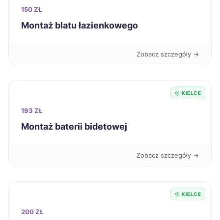
Żary
267 zł
150 ZŁ
Montaż blatu łazienkowego
Legnica
268 zł
Zobacz szczegóły →
Ełk
268 zł
Siemianowice Śląskie
268 zł
KIELCE
193 ZŁ
Słupsk
269 zł
Montaż baterii bidetowej
Zamość
269 zł
Zobacz szczegóły →
Knurów
269 zł
Elbląg
270 zł
KIELCE
200 ZŁ