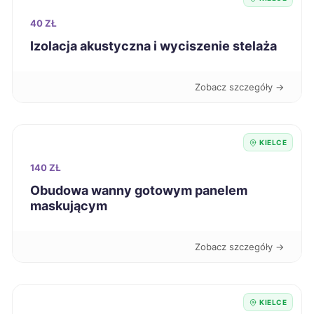
Ruda Śląska
265 zł
40 ZŁ
Dębica
265 zł
Izolacja akustyczna i wyciszenie stelaża
Suwałki
266 zł
Zobacz szczegóły →
Chojnice
266 zł
KIELCE
Zduńska Wola
266 zł
140 ZŁ
Obudowa wanny gotowym panelem
Głogów
267 zł
maskującym
Włocławek
267 zł
Zobacz szczegóły →
Inowrocław
267 zł
KIELCE