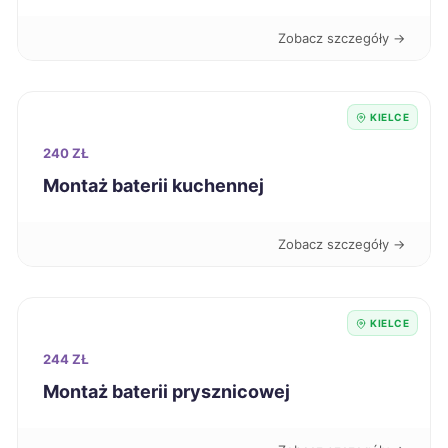
Koszalin
272 zł
Zobacz szczegóły →
Świętochłowice
272 zł
Ciechanów
272 zł
KIELCE
240 ZŁ
Kędzierzyn-Koźle
272 zł
Montaż baterii kuchennej
Stargard
273 zł
Zobacz szczegóły →
Będzin
274 zł
KIELCE
Bolesławiec
274 zł
244 ZŁ
Montaż baterii prysznicowej
Nowy Sącz
275 zł