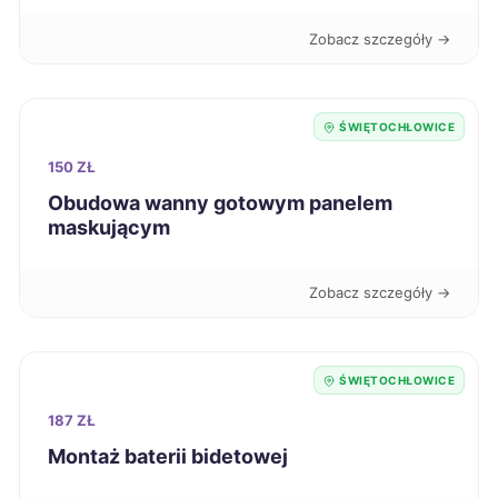
Chojnice
266 zł
Zobacz szczegóły →
Zduńska Wola
266 zł
ŚWIĘTOCHŁOWICE
Głogów
267 zł
150 ZŁ
Obudowa wanny gotowym panelem
Włocławek
267 zł
maskującym
Inowrocław
267 zł
Zobacz szczegóły →
Żary
267 zł
ŚWIĘTOCHŁOWICE
Legnica
268 zł
187 ZŁ
Montaż baterii bidetowej
Ełk
268 zł