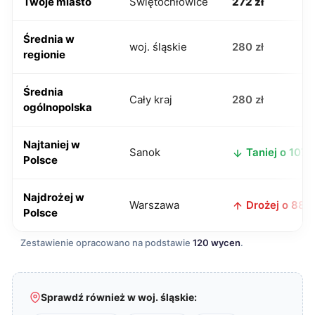
Twoje miasto
Świętochłowice
272 zł
Średnia w
woj. śląskie
280 zł
regionie
Średnia
Cały kraj
280 zł
ogólnopolska
Najtaniej w
Sanok
Taniej o 107 z
Polsce
Najdrożej w
Warszawa
Drożej o 88 z
Polsce
Zestawienie opracowano na podstawie
120 wycen
.
Sprawdź również w woj. śląskie: