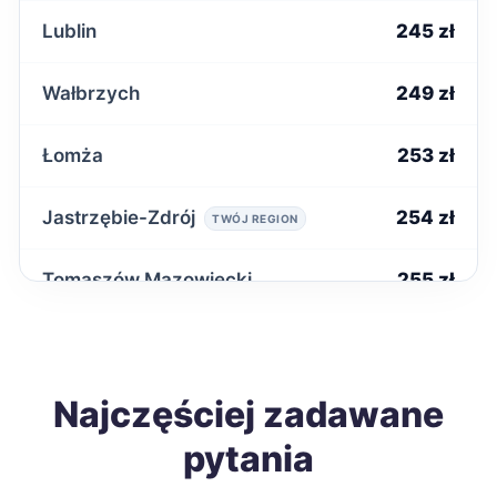
Lublin
245 zł
Wałbrzych
249 zł
Łomża
253 zł
Jastrzębie-Zdrój
254 zł
TWÓJ REGION
Tomaszów Mazowiecki
255 zł
Starachowice
256 zł
Ostrowiec Świętokrzyski
Najczęściej zadawane
258 zł
pytania
Biała Podlaska
258 zł