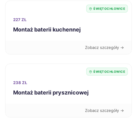
Kędzierzyn-Koźle
272 zł
ŚWIĘTOCHŁOWICE
227 ZŁ
Stargard
273 zł
Montaż baterii kuchennej
Będzin
274 zł
TWÓJ REGION
Zobacz szczegóły →
Bolesławiec
274 zł
ŚWIĘTOCHŁOWICE
Nowy Sącz
275 zł
238 ZŁ
Montaż baterii prysznicowej
Sosnowiec
275 zł
TWÓJ REGION
Zobacz szczegóły →
Dąbrowa Górnicza
275 zł
TWÓJ REGION
Kwidzyn
275 zł