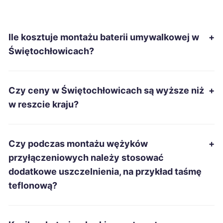
Jarosław
258 zł
Ile kosztuje montażu baterii umywalkowej w
+
Mysłowice
259 zł
TWÓJ REGION
Świętochłowicach?
Grudziądz
260 zł
Czy ceny w Świętochłowicach są wyższe niż
+
Mielec
260 zł
w reszcie kraju?
Chełm
260 zł
Czy podczas montażu wężyków
+
Radomsko
260 zł
przyłączeniowych należy stosować
dodatkowe uszczelnienia, na przykład taśmę
Bytom
261 zł
TWÓJ REGION
teflonową?
Tarnobrzeg
261 zł