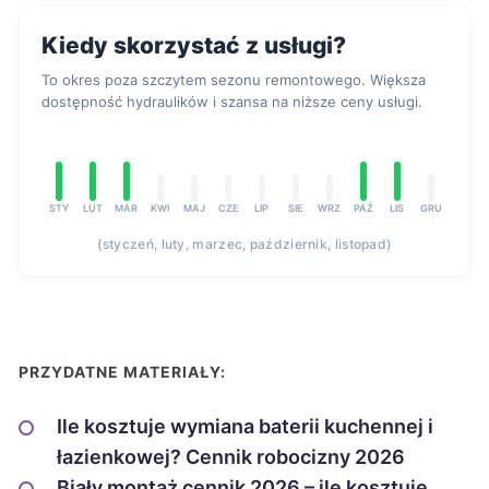
Kiedy skorzystać z usługi?
To okres poza szczytem sezonu remontowego. Większa
dostępność hydraulików i szansa na niższe ceny usługi.
STY
LUT
MAR
KWI
MAJ
CZE
LIP
SIE
WRZ
PAŹ
LIS
GRU
(styczeń, luty, marzec, październik, listopad)
PRZYDATNE MATERIAŁY:
Ile kosztuje wymiana baterii kuchennej i
łazienkowej? Cennik robocizny 2026
Biały montaż cennik 2026 – ile kosztuje