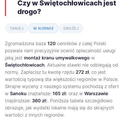
Czy w Świętochłowicach jest
drogo?
TANIEJ
W NORMIE
DROŻEJ
Zgromadzona baza
120
cenników z całej Polski
pozwala nam precyzyjnie ocenić opłacalność usługi
jaką jest
montaż kranu umywalkowego
w
Świętochłowicach
. Aktualne stawki nie odbiegają od
normy. Zapłacisz tu kwotę rzędu
272 zł
, co jest
wartością typową dla większości regionów w Polsce.
Skrajne wyceny z naszego systemu pochodzą z ofert
w
Sanoku
(najtańsze:
165 zł
) oraz w
Warszawie
(najdroższe:
360 zł
). Poniższa tabela szczegółowo
obrazuje, jak wydatki lokalne mają się do skrajnych
wartości z innych regionów.