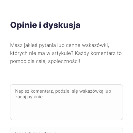
Konin
276 zł
Opinie i dyskusja
Żory
277 zł
TWÓJ REGION
Puławy
278 zł
Masz jakieś pytania lub cenne wskazówki,
których nie ma w artykule? Każdy komentarz to
Lubin
279 zł
pomoc dla całej społeczności!
Jelenia Góra
279 zł
Zgierz
279 zł
Malbork
279 zł
Stalowa Wola
279 zł