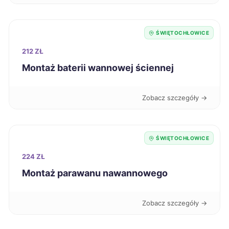
Kalisz
271 zł
ŚWIĘTOCHŁOWICE
Jaworzno
271 zł
TWÓJ REGION
212 ZŁ
Montaż baterii wannowej ściennej
Tczew
271 zł
Zobacz szczegóły →
Pabianice
271 zł
Ostrołęka
271 zł
ŚWIĘTOCHŁOWICE
Koszalin
224 ZŁ
272 zł
Montaż parawanu nawannowego
Świętochłowice
272 zł
TWOJE MIASTO
Zobacz szczegóły →
Ciechanów
272 zł