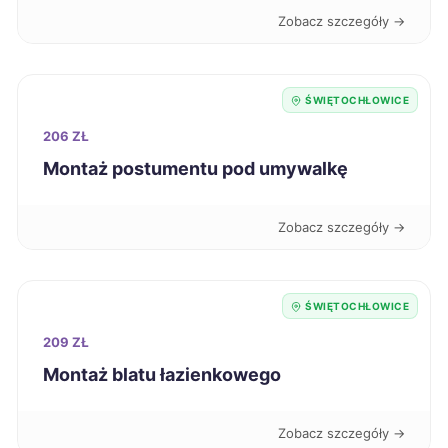
Zobacz szczegóły →
Siemianowice Śląskie
268 zł
TWÓJ REGION
Słupsk
269 zł
ŚWIĘTOCHŁOWICE
206 ZŁ
Zamość
269 zł
Montaż postumentu pod umywalkę
Knurów
269 zł
TWÓJ REGION
Zobacz szczegóły →
Elbląg
270 zł
Leszno
270 zł
ŚWIĘTOCHŁOWICE
209 ZŁ
Kutno
270 zł
Montaż blatu łazienkowego
Przemyśl
270 zł
Zobacz szczegóły →