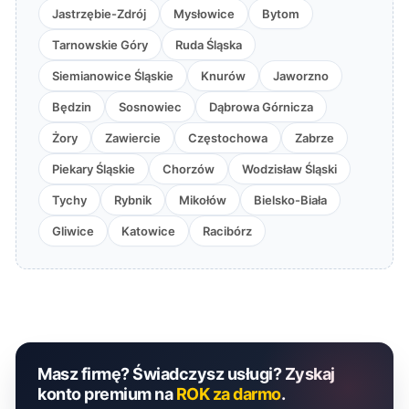
Jastrzębie-Zdrój
Mysłowice
Bytom
Tarnowskie Góry
Ruda Śląska
Siemianowice Śląskie
Knurów
Jaworzno
Będzin
Sosnowiec
Dąbrowa Górnicza
Żory
Zawiercie
Częstochowa
Zabrze
Piekary Śląskie
Chorzów
Wodzisław Śląski
Tychy
Rybnik
Mikołów
Bielsko-Biała
Gliwice
Katowice
Racibórz
Masz firmę? Świadczysz usługi? Zyskaj
konto premium na
ROK za darmo
.