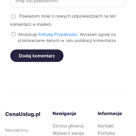
Krosno
279 zł
Powiadom mnie o nowych odpowiedziach na ten
komentarz e-mailem.
Nowa Sól
279 zł
Akceptuję
Politykę Prywatności
. Wyrażam zgodę na
przetwarzanie danych w celu publikacji komentarza.
Sieradz
279 zł
Dodaj komentarz
Zawiercie
279 zł
TWÓJ REGION
Kraków
280 zł
Częstochowa
280 zł
TWÓJ REGION
Zabrze
280 zł
TWÓJ REGION
Nawigacja
Informacje
CenaUslug.pl
Strona główna
Kontakt
Oświęcim
280 zł
Niezależny
Wybierz swoje
Polityka