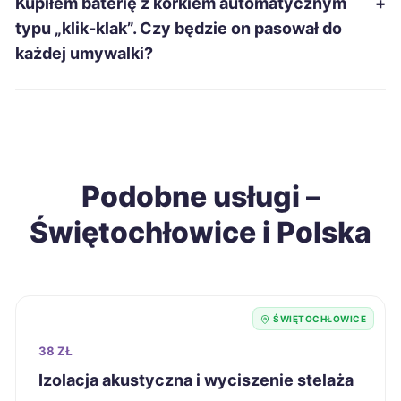
Kupiłem baterię z korkiem automatycznym
+
Piła
262 zł
typu „klik-klak”. Czy będzie on pasował do
każdej umywalki?
Piotrków Trybunalski
262 zł
Gniezno
262 zł
Tarnowskie Góry
263 zł
TWÓJ REGION
Podobne usługi –
Świętochłowice i Polska
Szczecinek
264 zł
Ruda Śląska
265 zł
TWÓJ REGION
ŚWIĘTOCHŁOWICE
Dębica
265 zł
38 ZŁ
Suwałki
266 zł
Izolacja akustyczna i wyciszenie stelaża