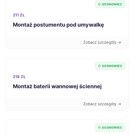
SOSNOWIEC
Słupsk
269 zł
211 ZŁ
Zamość
Montaż postumentu pod umywalkę
269 zł
Knurów
269 zł
TWÓJ REGION
Zobacz szczegóły →
Elbląg
270 zł
SOSNOWIEC
Leszno
270 zł
218 ZŁ
Montaż baterii wannowej ściennej
Kutno
270 zł
Zobacz szczegóły →
Przemyśl
270 zł
Kalisz
271 zł
SOSNOWIEC