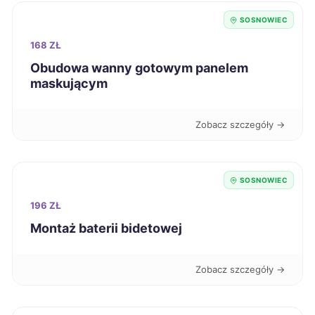
Zduńska Wola
266 zł
SOSNOWIEC
168 ZŁ
Głogów
267 zł
Obudowa wanny gotowym panelem
maskującym
Włocławek
267 zł
Zobacz szczegóły →
Inowrocław
267 zł
Żary
267 zł
SOSNOWIEC
196 ZŁ
Legnica
268 zł
Montaż baterii bidetowej
Ełk
268 zł
Zobacz szczegóły →
Siemianowice Śląskie
268 zł
TWÓJ REGION