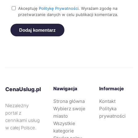
Nowa Sól
279 zł
Akceptuję
Politykę Prywatności
. Wyrażam zgodę na
przetwarzanie danych w celu publikacji komentarza.
Sieradz
279 zł
Dodaj komentarz
Zawiercie
279 zł
TWÓJ REGION
Kraków
280 zł
Częstochowa
280 zł
TWÓJ REGION
Nawigacja
Informacje
CenaUslug.pl
Zabrze
280 zł
TWÓJ REGION
Strona główna
Kontakt
Niezależny
Wybierz swoje
Polityka
Oświęcim
280 zł
portal z
miasto
prywatności
cennikami usług
Wszystkie
w całej Polsce.
Piekary Śląskie
280 zł
TWÓJ REGION
kategorie