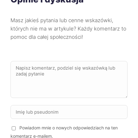
Żory
277 zł
TWÓJ REGION
Masz jakieś pytania lub cenne wskazówki,
Puławy
278 zł
których nie ma w artykule? Każdy komentarz to
pomoc dla całej społeczności!
Lubin
279 zł
Jelenia Góra
279 zł
Zgierz
279 zł
Malbork
279 zł
Stalowa Wola
279 zł
Powiadom mnie o nowych odpowiedziach na ten
Krosno
279 zł
komentarz e-mailem.