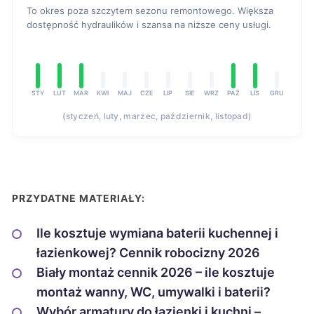
To okres poza szczytem sezonu remontowego. Większa
dostępność hydraulików i szansa na niższe ceny usługi.
STY
LUT
MAR
KWI
MAJ
CZE
LIP
SIE
WRZ
PAŹ
LIS
GRU
(styczeń, luty, marzec, październik, listopad)
PRZYDATNE MATERIAŁY:
Ile kosztuje wymiana baterii kuchennej i
łazienkowej? Cennik robocizny 2026
Biały montaż cennik 2026 – ile kosztuje
montaż wanny, WC, umywalki i baterii?
Wybór armatury do łazienki i kuchni –