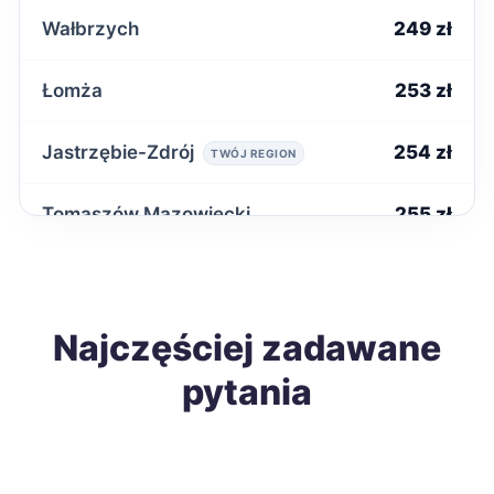
Wałbrzych
249 zł
Łomża
253 zł
Jastrzębie-Zdrój
254 zł
TWÓJ REGION
Tomaszów Mazowiecki
255 zł
Starachowice
256 zł
Ostrowiec Świętokrzyski
Najczęściej zadawane
258 zł
pytania
Biała Podlaska
258 zł
Jarosław
258 zł