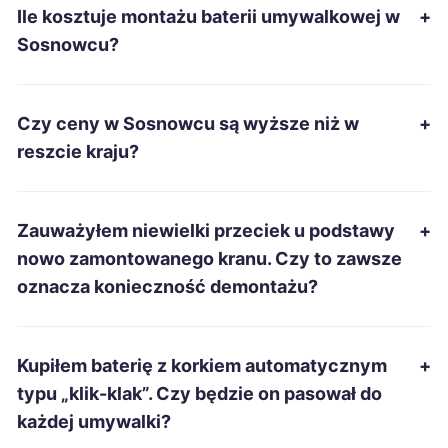
Ile kosztuje montażu baterii umywalkowej w
+
Mysłowice
259 zł
TWÓJ REGION
Sosnowcu?
Grudziądz
260 zł
Czy ceny w Sosnowcu są wyższe niż w
+
Mielec
260 zł
reszcie kraju?
Chełm
260 zł
Zauważyłem niewielki przeciek u podstawy
+
Radomsko
260 zł
nowo zamontowanego kranu. Czy to zawsze
oznacza konieczność demontażu?
Bytom
261 zł
TWÓJ REGION
Tarnobrzeg
261 zł
Kupiłem baterię z korkiem automatycznym
+
typu „klik-klak”. Czy będzie on pasował do
Piła
262 zł
każdej umywalki?