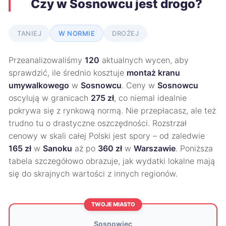
Czy w Sosnowcu jest drogo?
TANIEJ
W NORMIE
DROŻEJ
Przeanalizowaliśmy
120
aktualnych wycen, aby
sprawdzić, ile średnio kosztuje
montaż kranu
umywalkowego
w
Sosnowcu
. Ceny w
Sosnowcu
oscylują w granicach
275 zł
, co niemal idealnie
pokrywa się z rynkową normą. Nie przepłacasz, ale też
trudno tu o drastyczne oszczędności. Rozstrzał
cenowy w skali całej Polski jest spory – od zaledwie
165 zł
w
Sanoku
aż po
360 zł
w
Warszawie
. Poniższa
tabela szczegółowo obrazuje, jak wydatki lokalne mają
się do skrajnych wartości z innych regionów.
TWOJE MIASTO
Sosnowiec