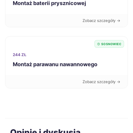
Montaż baterii prysznicowej
Stargard
273 zł
Zobacz szczegóły →
Będzin
274 zł
TWÓJ REGION
Bolesławiec
274 zł
SOSNOWIEC
244 ZŁ
Nowy Sącz
275 zł
Montaż parawanu nawannowego
Sosnowiec
275 zł
TWOJE MIASTO
Zobacz szczegóły →
Dąbrowa Górnicza
275 zł
TWÓJ REGION
Kwidzyn
275 zł
Konin
276 zł
Opinie i dyskusja