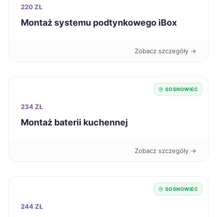
220 ZŁ
Jaworzno
271 zł
TWÓJ REGION
Montaż systemu podtynkowego iBox
Tczew
271 zł
Zobacz szczegóły →
Pabianice
271 zł
SOSNOWIEC
Ostrołęka
271 zł
234 ZŁ
Koszalin
272 zł
Montaż baterii kuchennej
Świętochłowice
272 zł
TWÓJ REGION
Zobacz szczegóły →
Ciechanów
272 zł
SOSNOWIEC
Kędzierzyn-Koźle
272 zł
244 ZŁ