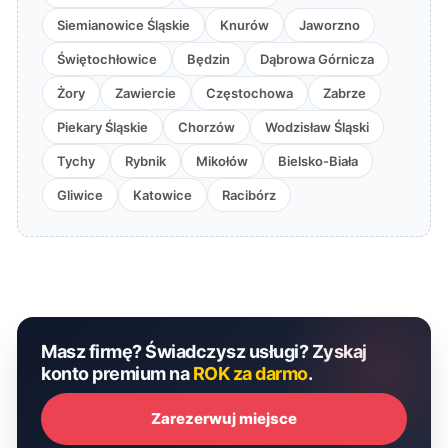
Siemianowice Śląskie
Knurów
Jaworzno
Świętochłowice
Będzin
Dąbrowa Górnicza
Żory
Zawiercie
Częstochowa
Zabrze
Piekary Śląskie
Chorzów
Wodzisław Śląski
Tychy
Rybnik
Mikołów
Bielsko-Biała
Gliwice
Katowice
Racibórz
Masz firmę? Świadczysz usługi? Zyskaj
konto premium na
ROK za darmo
.
Zarezerwuj miejsce