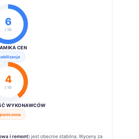
6
/ 10
AMIKA CEN
tabilizacja
4
/ 10
ŚĆ WYKONAWCÓW
graniczona
owa i remont
) jest obecnie stabilna. Wyceny za