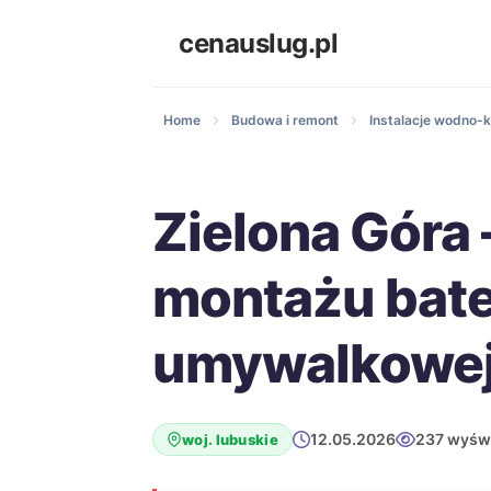
cenauslug.pl
Home
Budowa i remont
Instalacje wodno-k
Zielona Góra 
montażu bate
umywalkowe
12.05.2026
237 wyświ
woj. lubuskie