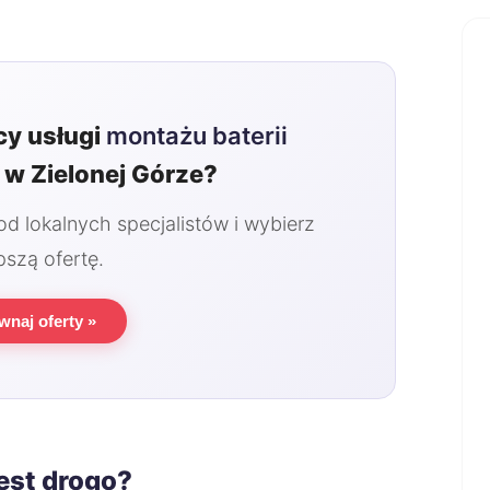
y usługi
montażu baterii
w Zielonej Górze?
 lokalnych specjalistów i wybierz
pszą ofertę.
wnaj oferty »
jest drogo?