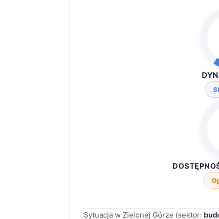
DYN
S
DOSTĘPNO
O
Sytuacja w Zielonej Górze (sektor:
bud