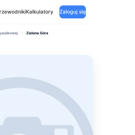
rzewodniki
Kalkulatory
Zaloguj się
mywalkowej
Zielona Góra