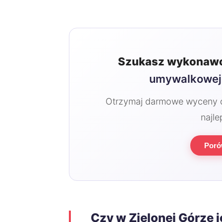
Szukasz wykonawc
umywalkowej
Otrzymaj darmowe wyceny od
najle
Poró
Czy w Zielonej Górze 