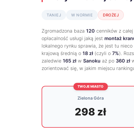
TANIEJ
W NORMIE
DROŻEJ
Zgromadzona baza
120
cenników z całej
opłacalność usługi jaką jest
montaż kra
lokalnego rynku sprawia, że jest tu nieco
krajową średnią o
18 zł
(czyli o
7%
). Roz
zaledwie
165 zł
w
Sanoku
aż po
360 zł
zorientować się, w jakim miejscu rankin
TWOJE MIASTO
Zielona Góra
298 zł