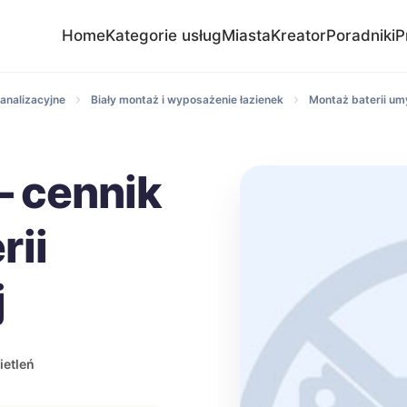
Home
Kategorie usług
Miasta
Kreator
Poradniki
P
analizacyjne
Biały montaż i wyposażenie łazienek
Montaż baterii u
– cennik
rii
j
etleń