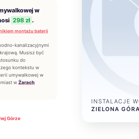
umywalkowej w
nosi
298 zł
.
ikiem montażu baterii
 wodno-kanalizacyjnymi
krajową. Musisz być
tosunku do
rszego kontekstu w
aterii umywalkowej w
omiast w
Żarach
INSTALACJE 
ZIELONA GÓR
nej Górze