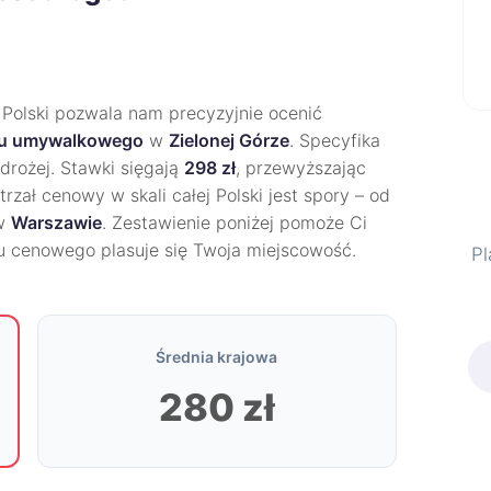
 Polski pozwala nam precyzyjnie ocenić
nu umywalkowego
w
Zielonej Górze
. Specyfika
 drożej. Stawki sięgają
298 zł
, przewyższając
strzał cenowy w skali całej Polski jest spory – od
w
Warszawie
. Zestawienie poniżej pomoże Ci
gu cenowego plasuje się Twoja miejscowość.
Pl
Średnia krajowa
280 zł