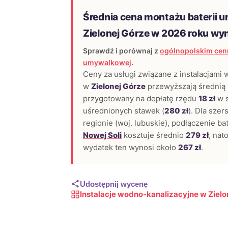
Średnia cena montażu baterii 
Zielonej Górze w 2026 roku wy
Sprawdź i porównaj z
ogólnopolskim cenn
umywalkowej
.
Ceny za usługi związane z instalacjami
w
Zielonej Górze
przewyższają średnią 
przygotowany na dopłatę rzędu
18 zł
w s
uśrednionych stawek (
280 zł
). Dla sze
regionie (woj. lubuskie), podłączenie b
Nowej Soli
kosztuje średnio
279 zł
, nat
wydatek ten wynosi około
267 zł
.
Udostępnij wycenę
Instalacje wodno-kanalizacyjne w Zielo