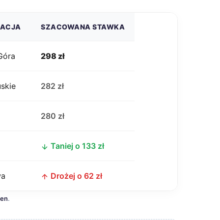
ZACJA
SZACOWANA STAWKA
Góra
298 zł
uskie
282 zł
j
280 zł
Taniej o 133 zł
wa
Drożej o 62 zł
cen
.