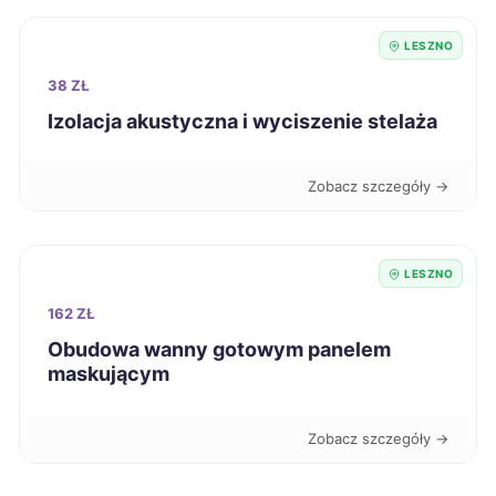
Ruda Śląska
265 zł
LESZNO
Dębica
265 zł
38 ZŁ
Izolacja akustyczna i wyciszenie stelaża
Suwałki
266 zł
Zobacz szczegóły →
Chojnice
266 zł
Zduńska Wola
266 zł
LESZNO
162 ZŁ
Głogów
267 zł
Obudowa wanny gotowym panelem
maskującym
Włocławek
267 zł
Zobacz szczegóły →
Inowrocław
267 zł