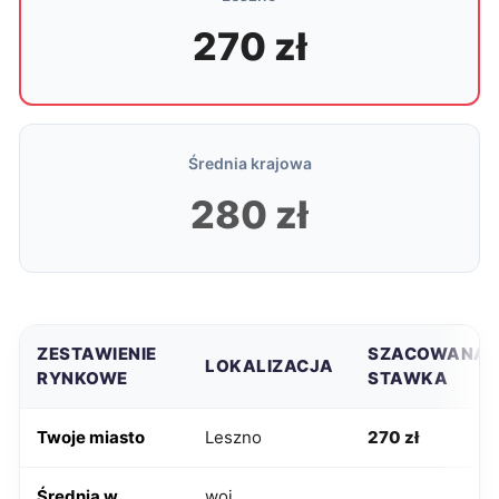
270 zł
Średnia krajowa
280 zł
ZESTAWIENIE
SZACOWANA
LOKALIZACJA
RYNKOWE
STAWKA
Twoje miasto
Leszno
270 zł
Średnia w
woj.