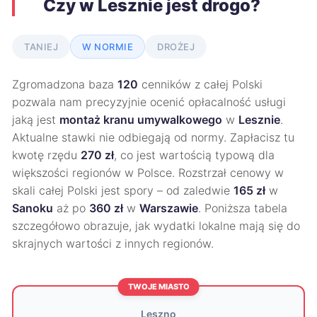
Czy w Lesznie jest drogo?
TANIEJ
W NORMIE
DROŻEJ
Zgromadzona baza
120
cenników z całej Polski
pozwala nam precyzyjnie ocenić opłacalność usługi
jaką jest
montaż kranu umywalkowego
w
Lesznie
.
Aktualne stawki nie odbiegają od normy. Zapłacisz tu
kwotę rzędu
270 zł
, co jest wartością typową dla
większości regionów w Polsce. Rozstrzał cenowy w
skali całej Polski jest spory – od zaledwie
165 zł
w
Sanoku
aż po
360 zł
w
Warszawie
. Poniższa tabela
szczegółowo obrazuje, jak wydatki lokalne mają się do
skrajnych wartości z innych regionów.
TWOJE MIASTO
Leszno