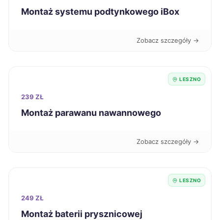
Koszalin
272 zł
Montaż systemu podtynkowego iBox
Świętochłowice
272 zł
Zobacz szczegóły →
Ciechanów
272 zł
LESZNO
Kędzierzyn-Koźle
272 zł
239 ZŁ
Montaż parawanu nawannowego
Stargard
273 zł
Zobacz szczegóły →
Będzin
274 zł
Bolesławiec
274 zł
LESZNO
249 ZŁ
Nowy Sącz
275 zł
Montaż baterii prysznicowej