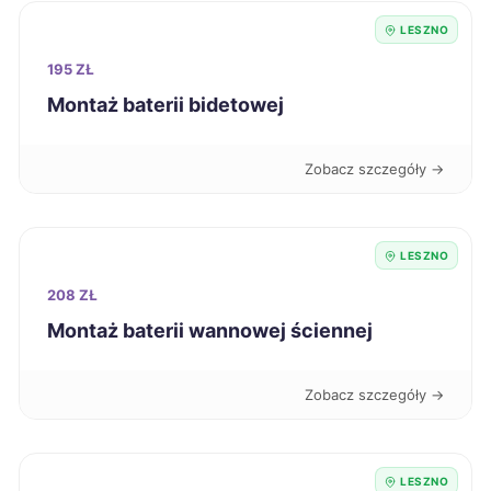
Żary
267 zł
LESZNO
195 ZŁ
Legnica
268 zł
Montaż baterii bidetowej
Ełk
268 zł
Zobacz szczegóły →
Siemianowice Śląskie
268 zł
LESZNO
Słupsk
269 zł
208 ZŁ
Zamość
Montaż baterii wannowej ściennej
269 zł
Knurów
269 zł
Zobacz szczegóły →
Elbląg
270 zł
LESZNO