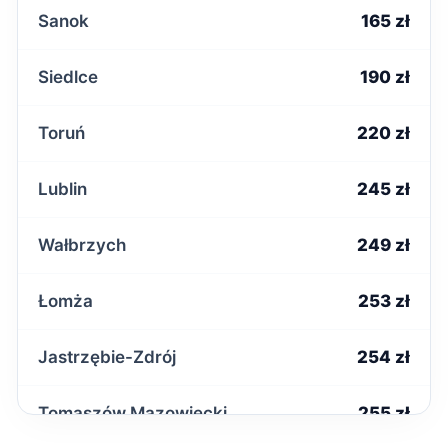
Sanok
165 zł
Siedlce
190 zł
Toruń
220 zł
Lublin
245 zł
Wałbrzych
249 zł
Łomża
253 zł
Jastrzębie-Zdrój
254 zł
Tomaszów Mazowiecki
255 zł