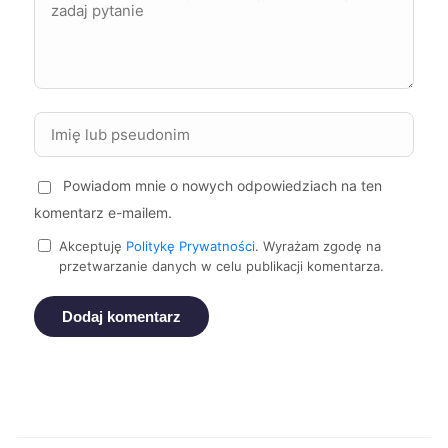
Zgierz
279 zł
Malbork
279 zł
Stalowa Wola
279 zł
Powiadom mnie o nowych odpowiedziach na ten
Krosno
279 zł
komentarz e-mailem.
Nowa Sól
279 zł
Akceptuję
Politykę Prywatności
. Wyrażam zgodę na
przetwarzanie danych w celu publikacji komentarza.
Sieradz
279 zł
Dodaj komentarz
Zawiercie
279 zł
Kraków
280 zł