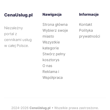
Częstochowa
280 zł
Nawigacja
Informacje
CenaUslug.pl
Zabrze
280 zł
Strona główna
Kontakt
Niezależny
Wybierz swoje
Polityka
Oświęcim
280 zł
portal z
miasto
prywatności
cennikami usług
Wszystkie
w całej Polsce.
Piekary Śląskie
280 zł
kategorie
Stwórz pełny
kosztorys
Tarnów
281 zł
O nas
Reklama i
Chorzów
281 zł
Współpraca
Oleśnica
282 zł
Wodzisław Śląski
282 zł
2024-2026
CenaUslug.pl
• Wszelkie prawa zastrzeżone.