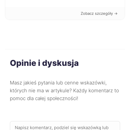
Sosnowiec
275 zł
Zobacz szczegóły →
Dąbrowa Górnicza
275 zł
Kwidzyn
275 zł
Konin
276 zł
TWÓJ REGION
Opinie i dyskusja
Żory
277 zł
Masz jakieś pytania lub cenne wskazówki,
Puławy
278 zł
których nie ma w artykule? Każdy komentarz to
pomoc dla całej społeczności!
Lubin
279 zł
Jelenia Góra
279 zł