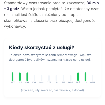
Standardowy czas trwania prac to zazwyczaj
30 min
– 3 godz
. Warto jednak pamiętać, że ostateczny czas
realizacji jest ściśle uzależniony od stopnia
skomplikowania zlecenia oraz bieżącej dostępności
wykonawcy.
Kiedy skorzystać z usługi?
To okres poza szczytem sezonu remontowego. Większa
dostępność hydraulików i szansa na niższe ceny usługi.
STY
LUT
MAR
KWI
MAJ
CZE
LIP
SIE
WRZ
PAŹ
LIS
GRU
(styczeń, luty, marzec, październik, listopad)