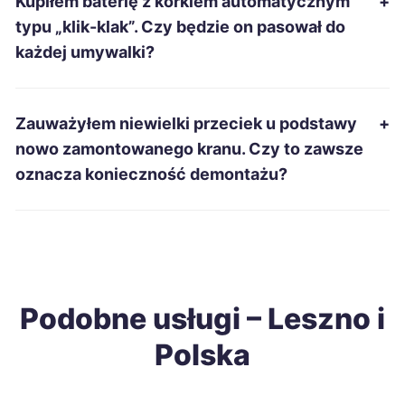
Kupiłem baterię z korkiem automatycznym
+
Radomsko
260 zł
typu „klik-klak”. Czy będzie on pasował do
każdej umywalki?
Bytom
261 zł
Tarnobrzeg
261 zł
Zauważyłem niewielki przeciek u podstawy
+
nowo zamontowanego kranu. Czy to zawsze
Piła
262 zł
oznacza konieczność demontażu?
TWÓJ REGION
Piotrków Trybunalski
262 zł
Gniezno
262 zł
TWÓJ REGION
Podobne usługi – Leszno i
Tarnowskie Góry
263 zł
Polska
Szczecinek
264 zł