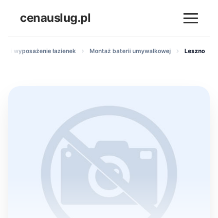
cenauslug.pl
taż i wyposażenie łazienek
Montaż baterii umywalkowej
Leszno