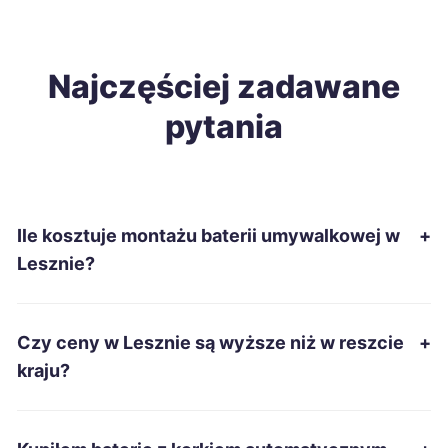
Starachowice
256 zł
Ostrowiec Świętokrzyski
Najczęściej zadawane
258 zł
pytania
Biała Podlaska
258 zł
Jarosław
258 zł
Ile kosztuje montażu baterii umywalkowej w
+
Mysłowice
259 zł
Lesznie?
Grudziądz
260 zł
Czy ceny w Lesznie są wyższe niż w reszcie
+
Mielec
260 zł
kraju?
Chełm
260 zł