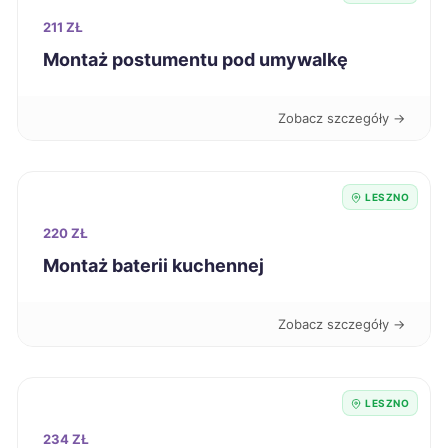
Leszno
270 zł
TWOJE MIASTO
211 ZŁ
Montaż postumentu pod umywalkę
Kutno
270 zł
Zobacz szczegóły →
Przemyśl
270 zł
Kalisz
271 zł
TWÓJ REGION
LESZNO
220 ZŁ
Jaworzno
271 zł
Montaż baterii kuchennej
Tczew
271 zł
Zobacz szczegóły →
Pabianice
271 zł
LESZNO
Ostrołęka
271 zł
234 ZŁ