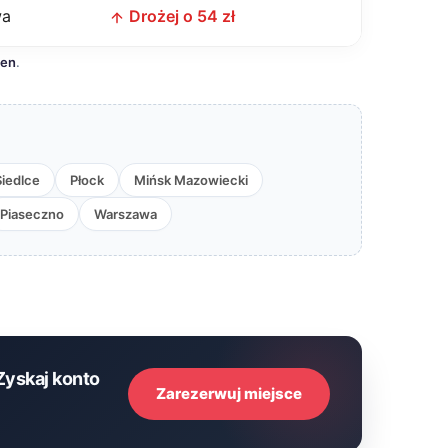
wa
Drożej o 54 zł
cen
.
Siedlce
Płock
Mińsk Mazowiecki
Piaseczno
Warszawa
Zyskaj konto
Zarezerwuj miejsce