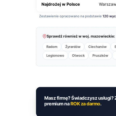
Najdrożej w Polsce
Warsza
Zestawienie opracowano na podstawie
120 wy
Sprawdź również w woj. mazowieckie:
Radom
Żyrardów
Ciechanów
Legionowo
Otwock
Pruszków
Masz firmę? Świadczysz usługi? 
premium na
ROK za darmo
.