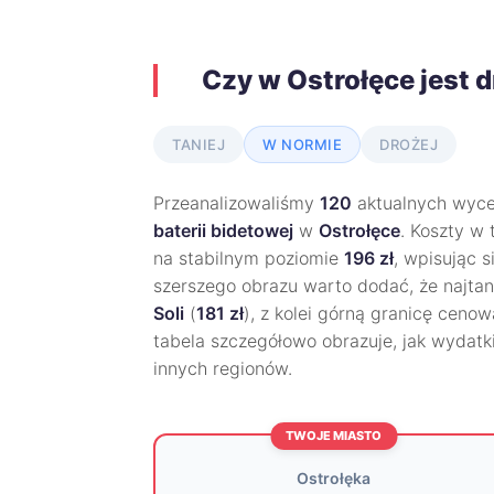
Czy w Ostrołęce jest 
TANIEJ
W NORMIE
DROŻEJ
Przeanalizowaliśmy
120
aktualnych wycen
baterii bidetowej
w
Ostrołęce
. Koszty w
na stabilnym poziomie
196 zł
, wpisując 
szerszego obrazu warto dodać, że najtanie
Soli
(
181 zł
), z kolei górną granicę ceno
tabela szczegółowo obrazuje, jak wydatki
innych regionów.
TWOJE MIASTO
Ostrołęka