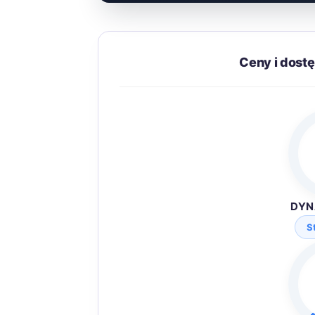
Ceny i dost
DYN
S