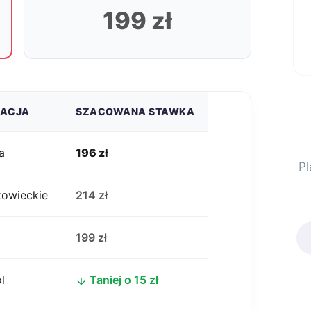
199 zł
ZACJA
SZACOWANA STAWKA
a
196 zł
Pl
zowieckie
214 zł
j
199 zł
l
Taniej o 15 zł