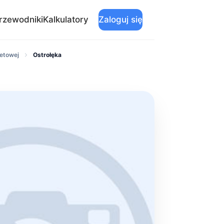
rzewodniki
Kalkulatory
Zaloguj się
detowej
Ostrołęka