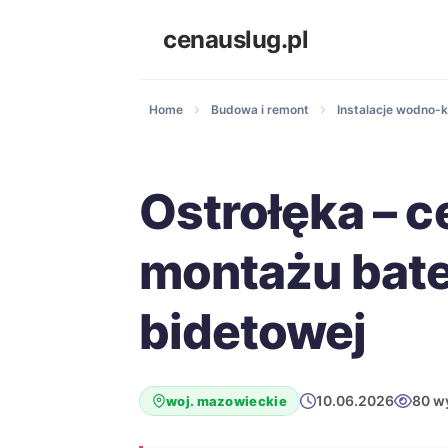
cenauslug.pl
Home
Budowa i remont
Instalacje wodno-k
Ostrołęka – c
montażu bate
bidetowej
10.06.2026
80 w
woj. mazowieckie