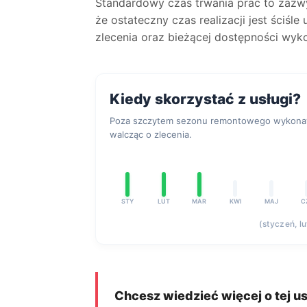
Standardowy czas trwania prac to zaz
że ostateczny czas realizacji jest ściśl
zlecenia oraz bieżącej dostępności wyk
Kiedy skorzystać z usługi?
Poza szczytem sezonu remontowego wykonawc
walcząc o zlecenia.
STY
LUT
MAR
KWI
MAJ
C
(styczeń, l
Chcesz wiedzieć więcej o tej u