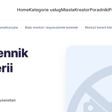
Home
Kategorie usług
Miasta
Kreator
Poradniki
P
analizacyjne
Biały montaż i wyposażenie łazienek
Montaż baterii bi
ennik
rii
yświetleń