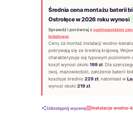
Średnia cena montażu baterii b
Ostrołęce w 2026 roku wynosi
Sprawdź i porównaj z
ogólnopolskim cenn
bidetowej
.
Ceny za montaż instalacji wodno-kanali
pokrywają się ze średnią krajową. Woj
charakteryzuje się typowym poziomem cen
koszt wynosi około
199 zł
. Dla szerszeg
(woj. mazowieckie), założenie baterii b
kosztuje średnio
229 zł
, natomiast w
Le
wynosi około
219 zł
.
Instalacje wodno-k
Udostępnij wycenę