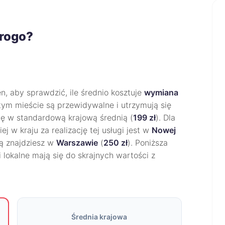
drogo?
, aby sprawdzić, ile średnio kosztuje
wymiana
 tym mieście są przewidywalne i utrzymują się
się w standardową krajową średnią (
199 zł
). Dla
j w kraju za realizację tej usługi jest w
Nowej
wą znajdziesz w
Warszawie
(
250 zł
). Poniższa
 lokalne mają się do skrajnych wartości z
Średnia krajowa