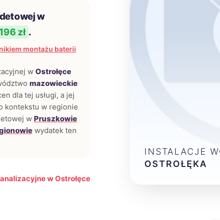
idetowej w
196 zł
.
ikiem montażu baterii
zacyjnej w
Ostrołęce
ewództwo
mazowieckie
 dla tej usługi, a jej
o kontekstu w regionie
idetowej w
Pruszkowie
gionowie
wydatek ten
INSTALACJE 
OSTROŁĘKA
analizacyjne w Ostrołęce