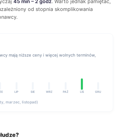
wyczaj
45 min – 2 godz
. Warto jednak pamiętać,
e uzależniony od stopnia skomplikowania
onawcy.
y mają niższe ceny i więcej wolnych terminów,
ZE
LIP
SIE
WRZ
PAŹ
LIS
GRU
uty, marzec, listopad)
słudze?