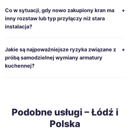
Co w sytuacji, gdy nowo zakupiony kran ma
+
Tarnobrzeg
215 zł
inny rozstaw lub typ przyłączy niż stara
instalacja?
Zduńska Wola
215 zł
TWÓJ REGION
Łomża
215 zł
Jakie są najpoważniejsze ryzyka związane z
+
próbą samodzielnej wymiany armatury
Gniezno
216 zł
kuchennej?
Piotrków Trybunalski
216 zł
TWÓJ REGION
Stalowa Wola
216 zł
Podobne usługi – Łódź i
Szczecinek
216 zł
Polska
Piekary Śląskie
218 zł