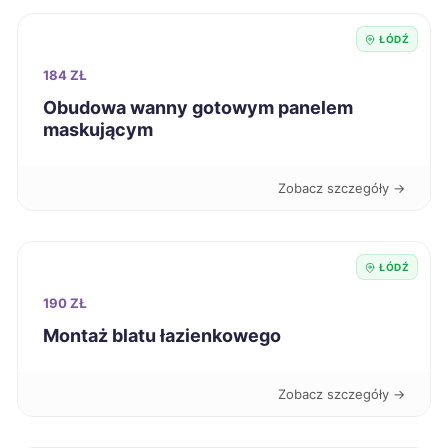
ŁÓDŹ
Chojnice
220 zł
184 ZŁ
Obudowa wanny gotowym panelem
Leszno
220 zł
maskującym
Radom
220 zł
Zobacz szczegóły →
Zawiercie
220 zł
ŁÓDŹ
Nysa
221 zł
190 ZŁ
Sanok
Montaż blatu łazienkowego
221 zł
Żary
221 zł
Zobacz szczegóły →
Knurów
221 zł