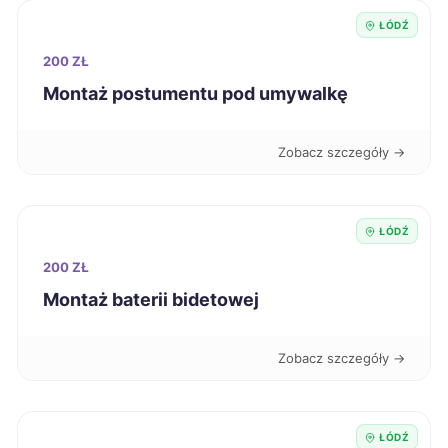
ŁÓDŹ
Dębica
222 zł
200 ZŁ
Montaż postumentu pod umywalkę
Krosno
222 zł
Zobacz szczegóły →
Siedlce
222 zł
Siemianowice Śląskie
222 zł
ŁÓDŹ
200 ZŁ
Ciechanów
223 zł
Montaż baterii bidetowej
Będzin
223 zł
Zobacz szczegóły →
Wodzisław Śląski
223 zł
ŁÓDŹ
Konin
224 zł