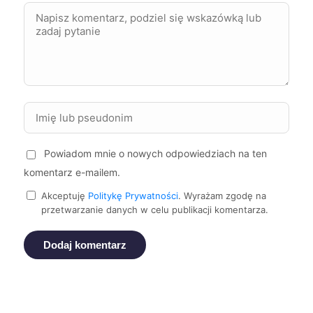
Puławy
229 zł
Suwałki
229 zł
Tarnów
229 zł
Powiadom mnie o nowych odpowiedziach na ten
Elbląg
230 zł
komentarz e-mailem.
Kalisz
230 zł
Akceptuję
Politykę Prywatności
. Wyrażam zgodę na
przetwarzanie danych w celu publikacji komentarza.
Nowy Sącz
230 zł
Dodaj komentarz
Pabianice
230 zł
TWÓJ REGION
Tczew
230 zł