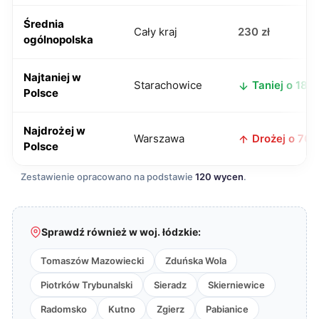
Średnia
Cały kraj
230 zł
ogólnopolska
Najtaniej w
Starachowice
Taniej o 18 zł
Polsce
Najdrożej w
Warszawa
Drożej o 70 z
Polsce
Zestawienie opracowano na podstawie
120 wycen
.
Sprawdź również w woj. łódzkie:
Tomaszów Mazowiecki
Zduńska Wola
Piotrków Trybunalski
Sieradz
Skierniewice
Radomsko
Kutno
Zgierz
Pabianice