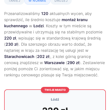
TANIEJ
W NORMIE
DROŻEJ
Przeanalizowaliśmy
120
aktualnych wycen, aby
sprawdzić, ile średnio kosztuje
montaż kranu
kuchennego
w
Łodzi
. Koszty w tym mieście są
przewidywalne i utrzymują się na stabilnym poziomie
220 zł
, wpisując się w standardową krajową średnią
(
230 zł
). Dla szerszego obrazu warto dodać, że
najtaniej w kraju za realizację tej usługi jest w
Starachowicach
(
202 zł
), z kolei górną granicę
cenową znajdziesz w
Warszawie
(
290 zł
). Zestawienie
poniżej pomoże Ci zorientować się, w jakim miejscu
rankingu cenowego plasuje się Twoja miejscowość.
TWOJE MIASTO
Łódź