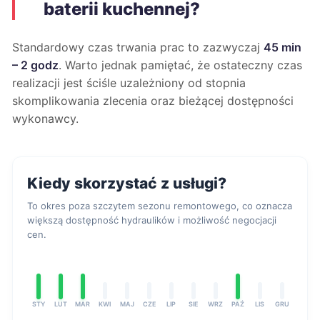
baterii kuchennej?
Standardowy czas trwania prac to zazwyczaj
45 min
– 2 godz
. Warto jednak pamiętać, że ostateczny czas
realizacji jest ściśle uzależniony od stopnia
skomplikowania zlecenia oraz bieżącej dostępności
wykonawcy.
Kiedy skorzystać z usługi?
To okres poza szczytem sezonu remontowego, co oznacza
większą dostępność hydraulików i możliwość negocjacji
cen.
STY
LUT
MAR
KWI
MAJ
CZE
LIP
SIE
WRZ
PAŹ
LIS
GRU