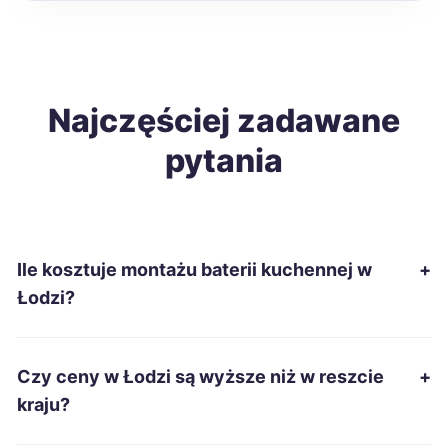
Malbork
212 zł
Tomaszów Mazowiecki
Najczęściej zadawane
212 zł
TWÓJ REGION
pytania
Ostrołęka
214 zł
Grudziądz
215 zł
Ile kosztuje montażu baterii kuchennej w
+
Mielec
215 zł
Łodzi?
Ostrów Wielkopolski
215 zł
Czy ceny w Łodzi są wyższe niż w reszcie
+
Racibórz
215 zł
kraju?
Słupsk
215 zł