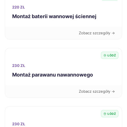
220 ZŁ
Kutno
224 zł
Montaż baterii wannowej ściennej
TWÓJ REGION
Nowa Sól
224 zł
Zobacz szczegóły →
Starogard Gdański
224 zł
ŁÓDŹ
Jelenia Góra
225 zł
230 ZŁ
Montaż parawanu nawannowego
Inowrocław
226 zł
Zobacz szczegóły →
Oświęcim
226 zł
Zgierz
226 zł
TWÓJ REGION
ŁÓDŹ
230 ZŁ
Kędzierzyn-Koźle
227 zł