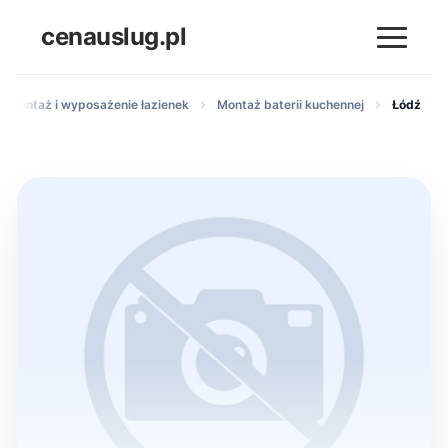
cenauslug.pl
ły montaż i wyposażenie łazienek
Montaż baterii kuchennej
Łódź