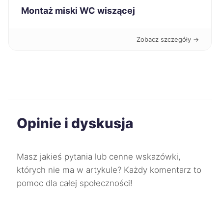
Montaż miski WC wiszącej
Koszalin
227 zł
Zobacz szczegóły →
Kwidzyn
227 zł
Świętochłowice
227 zł
Gorzów Wielkopolski
228 zł
Opinie i dyskusja
Jaworzno
228 zł
Masz jakieś pytania lub cenne wskazówki,
Mysłowice
228 zł
których nie ma w artykule? Każdy komentarz to
pomoc dla całej społeczności!
Oleśnica
228 zł
Bytom
229 zł