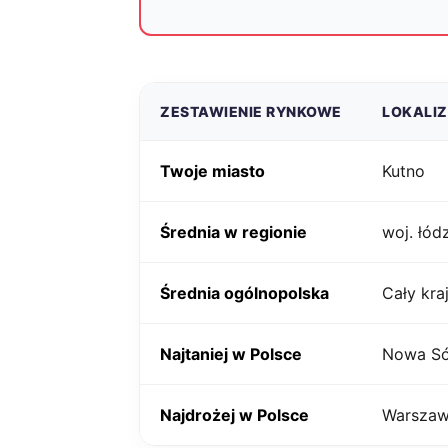
ZESTAWIENIE RYNKOWE
LOKALI
Twoje miasto
Kutno
Średnia w regionie
woj. łód
Średnia ogólnopolska
Cały kra
Najtaniej w Polsce
Nowa Só
Najdrożej w Polsce
Warsza