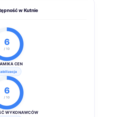
tępność w Kutnie
6
/ 10
AMIKA CEN
tabilizacja
6
/ 10
ŚĆ WYKONAWCÓW