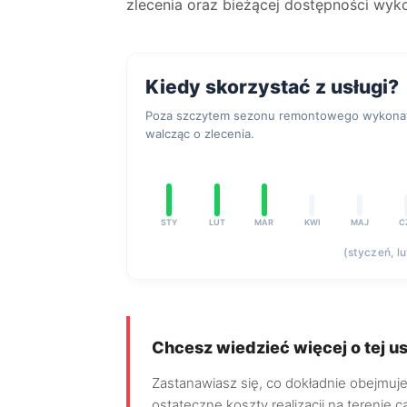
zlecenia oraz bieżącej dostępności wyk
Kiedy skorzystać z usługi?
Poza szczytem sezonu remontowego wykonawc
walcząc o zlecenia.
STY
LUT
MAR
KWI
MAJ
C
(styczeń, l
Chcesz wiedzieć więcej o tej u
Zastanawiasz się, co dokładnie obejmuj
ostateczne koszty realizacji na terenie 