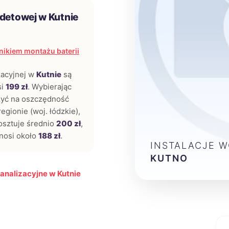
idetowej w Kutnie
ikiem montażu baterii
zacyjnej w
Kutnie
są
si
199 zł
. Wybierając
czyć na oszczędność
egionie (woj. łódzkie),
sztuje średnio
200 zł
,
nosi około
188 zł
.
INSTALACJE 
KUTNO
analizacyjne w Kutnie