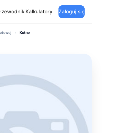
rzewodniki
Kalkulatory
Zaloguj się
detowej
Kutno