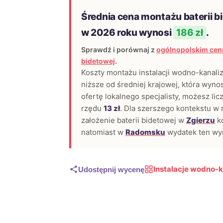
Średnia cena montażu baterii b
w 2026 roku wynosi
186 zł
.
Sprawdź i porównaj z
ogólnopolskim cenn
bidetowej
.
Koszty montażu instalacji wodno-kanali
niższe od średniej krajowej, która wyno
ofertę lokalnego specjalisty, możesz li
rzędu
13 zł
. Dla szerszego kontekstu w r
założenie baterii bidetowej w
Zgierzu
ko
natomiast w
Radomsku
wydatek ten wy
Instalacje wodno-k
Udostępnij wycenę