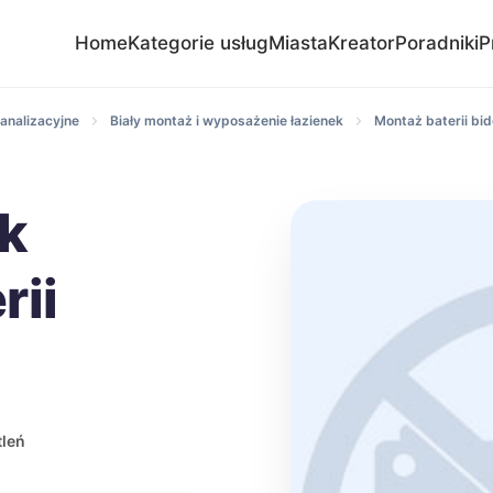
Home
Kategorie usług
Miasta
Kreator
Poradniki
P
analizacyjne
Biały montaż i wyposażenie łazienek
Montaż baterii bi
ik
rii
leń