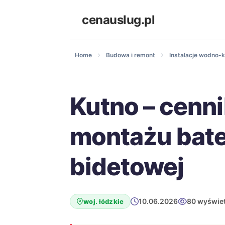
cenauslug.pl
Home
Budowa i remont
Instalacje wodno-k
Kutno – cenn
montażu bate
bidetowej
10.06.2026
80 wyświet
woj. łódzkie