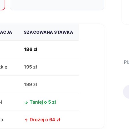
ZACJA
SZACOWANA STAWKA
186 zł
Pl
zkie
195 zł
j
199 zł
l
Taniej o 5 zł
wa
Drożej o 64 zł