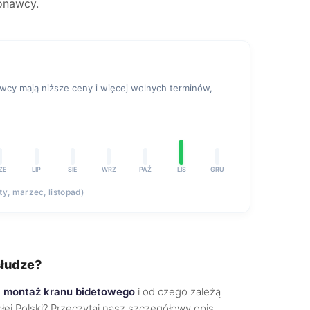
onawcy.
y mają niższe ceny i więcej wolnych terminów,
ZE
LIP
SIE
WRZ
PAŹ
LIS
GRU
uty, marzec, listopad)
słudze?
e
montaż kranu bidetowego
i od czego zależą
całej Polski? Przeczytaj nasz szczegółowy opis