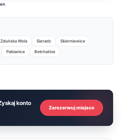
cen
.
Zduńska Wola
Sieradz
Skierniewice
Pabianice
Bełchatów
Zyskaj konto
Zarezerwuj miejsce