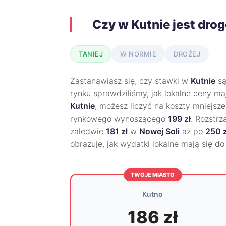
Czy w Kutnie jest dro
TANIEJ
W NORMIE
DROŻEJ
Zastanawiasz się, czy stawki w
Kutnie
są
rynku sprawdziliśmy, jak lokalne ceny m
Kutnie
, możesz liczyć na koszty mniejsz
rynkowego wynoszącego
199 zł
. Rozstrz
zaledwie
181 zł
w
Nowej Soli
aż po
250 z
obrazuje, jak wydatki lokalne mają się d
TWOJE MIASTO
Kutno
186 zł