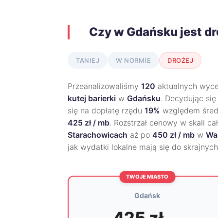
Czy w Gdańsku jest d
TANIEJ
W NORMIE
DROŻEJ
Przeanalizowaliśmy
120
aktualnych wycen
kutej barierki
w
Gdańsku
. Decydując się
się na dopłatę rzędu
19%
względem średn
425 zł / mb
. Rozstrzał cenowy w skali ca
Starachowicach
aż po
450 zł / mb
w
Wa
jak wydatki lokalne mają się do skrajnyc
TWOJE MIASTO
Gdańsk
425 zł