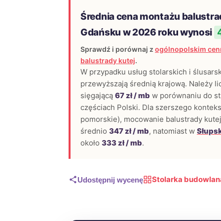
Średnia cena montażu balustra
Gdańsku w 2026 roku wynosi
Sprawdź i porównaj z
ogólnopolskim cen
balustrady kutej
.
W przypadku usług stolarskich i ślusars
przewyższają średnią krajową. Należy lic
sięgającą
67 zł / mb
w porównaniu do st
częściach Polski. Dla szerszego konteks
pomorskie), mocowanie balustrady kute
średnio
347 zł / mb
, natomiast w
Słups
około
333 zł / mb
.
Stolarka budowlan
Udostępnij wycenę