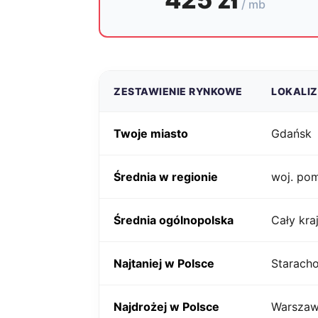
/ mb
ZESTAWIENIE RYNKOWE
LOKALI
Twoje miasto
Gdańsk
Średnia w regionie
woj. po
Średnia ogólnopolska
Cały kra
Najtaniej w Polsce
Starach
Najdrożej w Polsce
Warsza