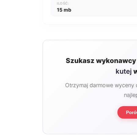
ILOŚĆ:
15 mb
Szukasz wykonawcy 
kutej
w
Otrzymaj darmowe wyceny od
najle
Poró