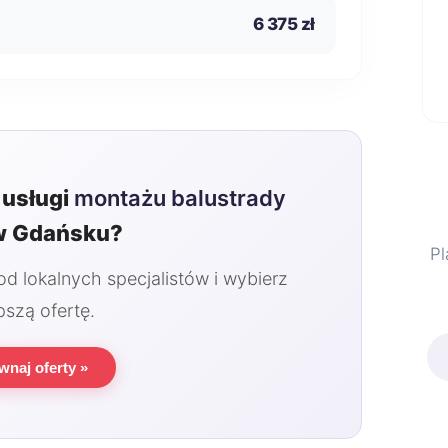
6 375 zł
usługi
montażu balustrady
 Gdańsku?
Pl
 lokalnych specjalistów i wybierz
pszą ofertę.
wnaj oferty »