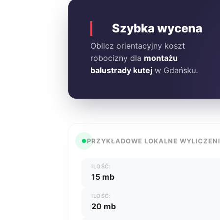
Szybka wycena
Oblicz orientacyjny koszt
robocizny dla
montażu
balustrady kutej
w Gdańsku.
PRZYKŁADOWE LOKALNE WYLICZEN
ILOŚĆ:
15 mb
ILOŚĆ:
20 mb