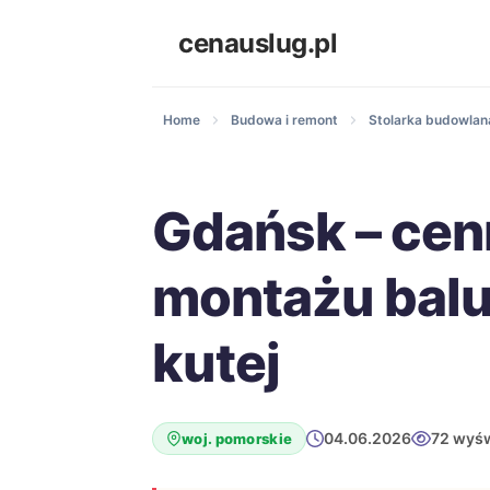
cenauslug.pl
Home
Budowa i remont
Stolarka budowlana
Gdańsk – cen
montażu balu
kutej
04.06.2026
72 wyśw
woj. pomorskie