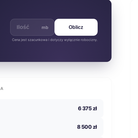
mb
Oblicz
Cena jest szacunkowa i dotyczy wyłącznie robocizny.
IA
6 375 zł
8 500 zł