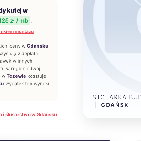
dy kutej w
425 zł / mb
.
nikiem montażu
kich, ceny w
Gdańsku
zyć się z dopłatą
awek w innych
tu w regionie (woj.
j w
Tczewie
kosztuje
ku
wydatek ten wynosi
STOLARKA BU
|
GDAŃSK
a i ślusarstwo w Gdańsku