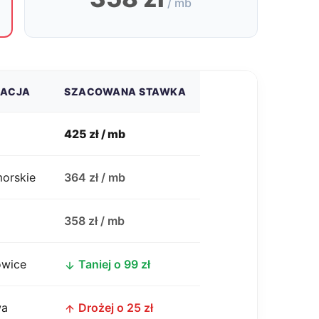
/ mb
ZACJA
SZACOWANA STAWKA
425 zł / mb
morskie
364 zł / mb
j
358 zł / mb
owice
Taniej o 99 zł
wa
Drożej o 25 zł