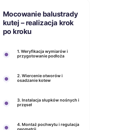
Mocowanie balustrady
kutej – realizacja krok
po kroku
1. Weryfikacja wymiarów i
przygotowanie podłoża
2. Wiercenie otworów i
osadzanie kotew
3. Instalacja słupków nośnych i
przęseł
4. Montaż pochwytu i regulacja
geometrii