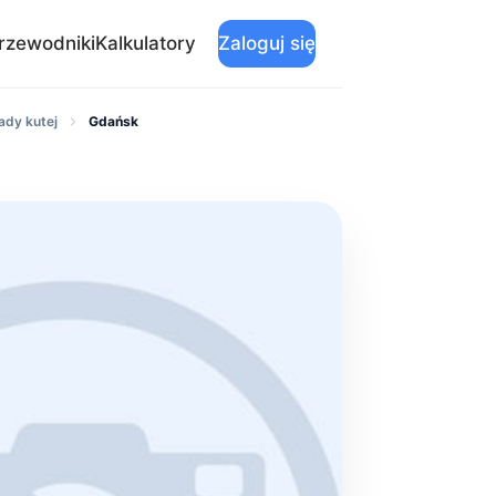
rzewodniki
Kalkulatory
Zaloguj się
ady kutej
Gdańsk