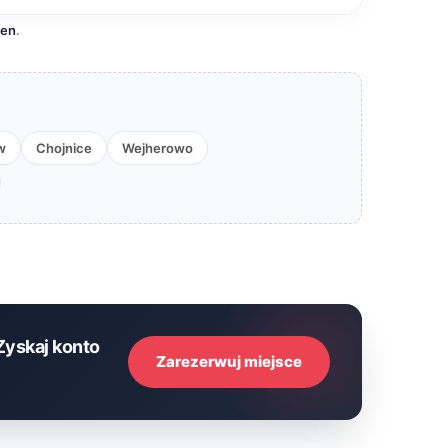
cen
.
w
Chojnice
Wejherowo
Zyskaj konto
Zarezerwuj miejsce