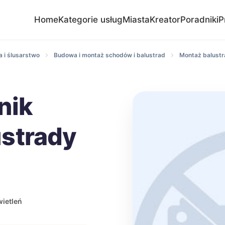
Home
Kategorie usług
Miasta
Kreator
Poradniki
P
 i ślusarstwo
Budowa i montaż schodów i balustrad
Montaż balustr
nik
strady
ietleń