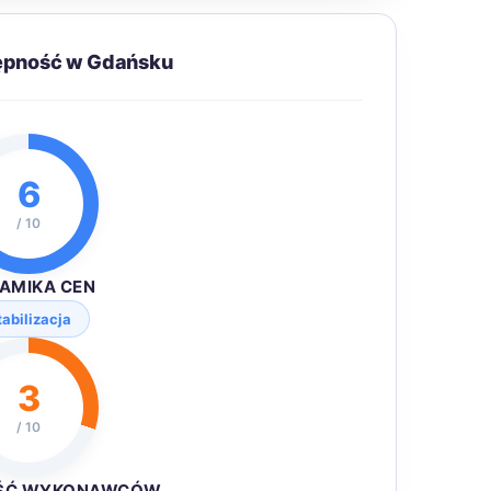
tępność w Gdańsku
6
/ 10
AMIKA CEN
tabilizacja
3
/ 10
ŚĆ WYKONAWCÓW