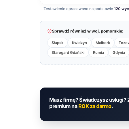
Zestawienie opracowano na podstawie
120 wy
Sprawdź również w woj. pomorskie:
Słupsk
Kwidzyn
Malbork
Tcze
Starogard Gdański
Rumia
Gdynia
Masz firmę? Świadczysz usługi? 
premium na
ROK za darmo
.