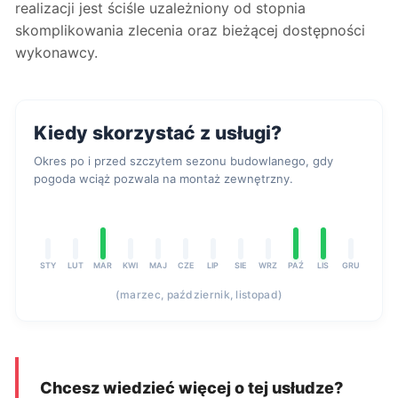
realizacji jest ściśle uzależniony od stopnia
skomplikowania zlecenia oraz bieżącej dostępności
wykonawcy.
Kiedy skorzystać z usługi?
Okres po i przed szczytem sezonu budowlanego, gdy
pogoda wciąż pozwala na montaż zewnętrzny.
STY
LUT
MAR
KWI
MAJ
CZE
LIP
SIE
WRZ
PAŹ
LIS
GRU
(marzec, październik, listopad)
Chcesz wiedzieć więcej o tej usłudze?