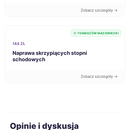
Stalowa Wola
349 zł
Zobacz szczegóły →
Białystok
350 zł
TOMASZÓW MAZOWIECKI
Chorzów
350 zł
144 ZŁ
Mielec
350 zł
Naprawa skrzypiących stopni
schodowych
Piekary Śląskie
350 zł
Zobacz szczegóły →
Ostrów Wielkopolski
351 zł
Sosnowiec
351 zł
Zabrze
351 zł
Opinie i dyskusja