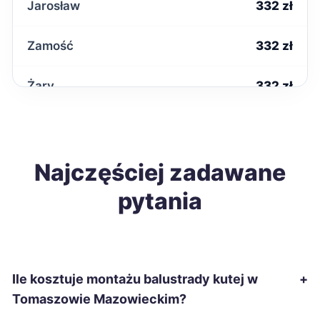
Jarosław
332 zł
Zamość
332 zł
Żary
332 zł
Krosno
333 zł
Ostrowiec Świętokrzyski
Najczęściej zadawane
333 zł
pytania
Słupsk
333 zł
Chełm
334 zł
Ile kosztuje montażu balustrady kutej w
+
Ciechanów
335 zł
Tomaszowie Mazowieckim?