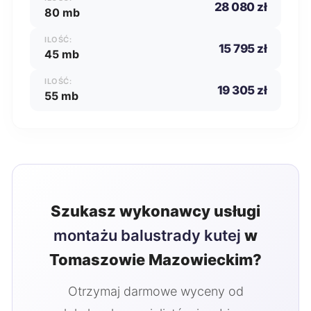
28 080 zł
80 mb
ILOŚĆ:
15 795 zł
45 mb
ILOŚĆ:
19 305 zł
55 mb
Szukasz wykonawcy usługi
montażu balustrady kutej
w
Tomaszowie Mazowieckim?
Otrzymaj darmowe wyceny od