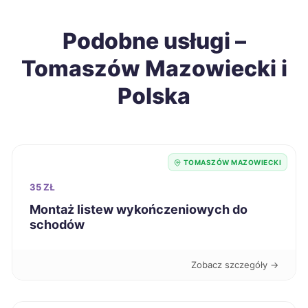
Grudziądz
340 zł
Podobne usługi –
Racibórz
340 zł
Tomaszów Mazowiecki i
Siedlce
340 zł
Polska
Sieradz
340 zł
TWÓJ REGION
Włocławek
340 zł
TOMASZÓW MAZOWIECKI
35 ZŁ
Kalisz
341 zł
Montaż listew wykończeniowych do
schodów
Radomsko
341 zł
TWÓJ REGION
Zobacz szczegóły →
Gniezno
342 zł