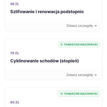
Biała Podlaska
345 zł
59 ZŁ
Szlifowanie i renowacja podstopnic
Jastrzębie-Zdrój
345 zł
Zobacz szczegóły →
Skierniewice
345 zł
TWÓJ REGION
Łomża
345 zł
TOMASZÓW MAZOWIECKI
76 ZŁ
Mysłowice
346 zł
Cyklinowanie schodów (stopień)
Przemyśl
346 zł
Zobacz szczegóły →
Elbląg
347 zł
TOMASZÓW MAZOWIECKI
Jelenia Góra
347 zł
80 ZŁ