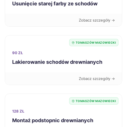
Konin
347 zł
Usunięcie starej farby ze schodów
Ostrołęka
347 zł
Zobacz szczegóły →
Sanok
347 zł
TOMASZÓW MAZOWIECKI
Tczew
347 zł
90 ZŁ
Lakierowanie schodów drewnianych
Bytom
348 zł
Zobacz szczegóły →
Dębica
348 zł
Wałbrzych
348 zł
TOMASZÓW MAZOWIECKI
128 ZŁ
Knurów
348 zł
Montaż podstopnic drewnianych