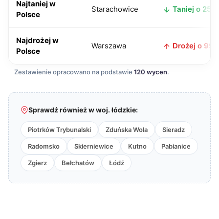
Najtaniej w
Starachowice
Taniej o 25 zł
Polsce
Najdrożej w
Warszawa
Drożej o 99 z
Polsce
Zestawienie opracowano na podstawie
120 wycen
.
Sprawdź również w woj. łódzkie:
Piotrków Trybunalski
Zduńska Wola
Sieradz
Radomsko
Skierniewice
Kutno
Pabianice
Zgierz
Bełchatów
Łódź