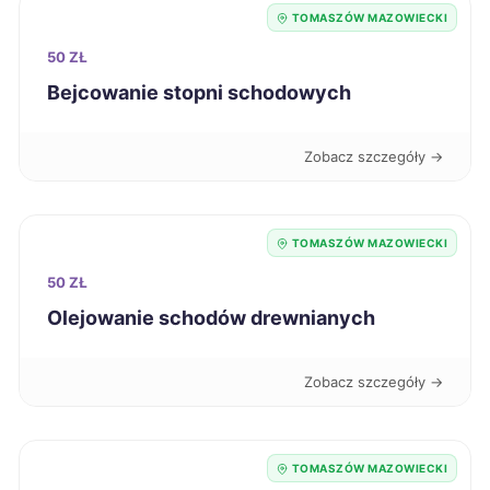
Świdnica
342 zł
TOMASZÓW MAZOWIECKI
50 ZŁ
Świętochłowice
342 zł
Bejcowanie stopni schodowych
Wodzisław Śląski
342 zł
Zobacz szczegóły →
Piła
343 zł
TOMASZÓW MAZOWIECKI
Oleśnica
343 zł
50 ZŁ
Malbork
344 zł
Olejowanie schodów drewnianych
Nysa
344 zł
Zobacz szczegóły →
Puławy
344 zł
TOMASZÓW MAZOWIECKI