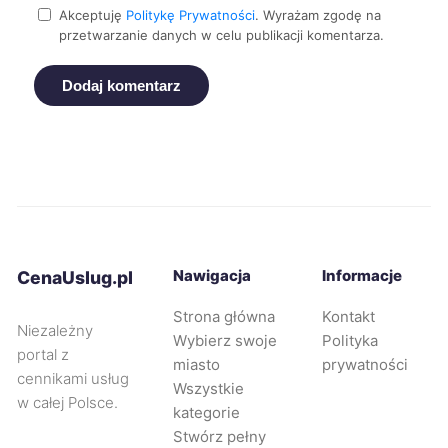
Jaworzno
357 zł
Akceptuję
Politykę Prywatności
. Wyrażam zgodę na
przetwarzanie danych w celu publikacji komentarza.
Legnica
357 zł
Dodaj komentarz
Żyrardów
357 zł
Ruda Śląska
358 zł
Tarnów
358 zł
Nawigacja
Informacje
CenaUslug.pl
Wejherowo
358 zł
Strona główna
Kontakt
Niezależny
Wybierz swoje
Polityka
Pabianice
360 zł
TWÓJ REGION
portal z
miasto
prywatności
cennikami usług
Wszystkie
Będzin
360 zł
w całej Polsce.
kategorie
Stwórz pełny