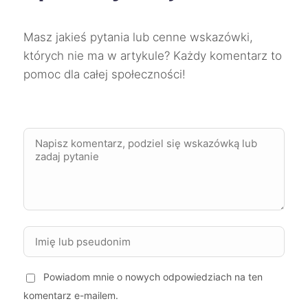
Tomaszów Mazowiecki
351 zł
TWOJE MIASTO
Masz jakieś pytania lub cenne wskazówki,
Bolesławiec
352 zł
których nie ma w artykule? Każdy komentarz to
pomoc dla całej społeczności!
Chojnice
352 zł
Kędzierzyn-Koźle
352 zł
Kutno
352 zł
TWÓJ REGION
Kielce
354 zł
Oświęcim
354 zł
Dąbrowa Górnicza
357 zł
Powiadom mnie o nowych odpowiedziach na ten
komentarz e-mailem.