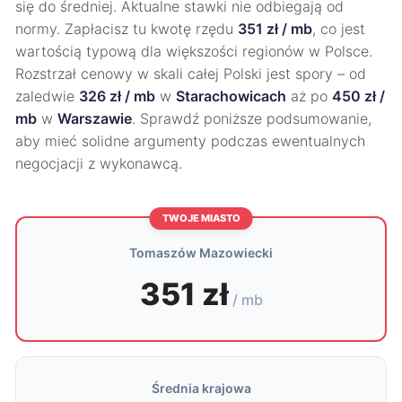
się do średniej. Aktualne stawki nie odbiegają od
normy. Zapłacisz tu kwotę rzędu
351 zł / mb
, co jest
wartością typową dla większości regionów w Polsce.
Rozstrzał cenowy w skali całej Polski jest spory – od
zaledwie
326 zł / mb
w
Starachowicach
aż po
450 zł /
mb
w
Warszawie
. Sprawdź poniższe podsumowanie,
aby mieć solidne argumenty podczas ewentualnych
negocjacji z wykonawcą.
TWOJE MIASTO
Tomaszów Mazowiecki
351 zł
/ mb
Średnia krajowa