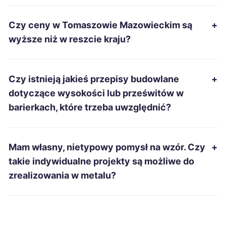
Piotrków Trybunalski
337 zł
TWÓJ REGION
Czy ceny w Tomaszowie Mazowieckim są
+
Zduńska Wola
337 zł
TWÓJ REGION
wyższe niż w reszcie kraju?
Inowrocław
338 zł
Czy istnieją jakieś przepisy budowlane
+
Kwidzyn
338 zł
dotyczące wysokości lub prześwitów w
barierkach, które trzeba uwzględnić?
Suwałki
338 zł
Ełk
339 zł
Mam własny, nietypowy pomysł na wzór. Czy
+
takie indywidualne projekty są możliwe do
Leszno
339 zł
zrealizowania w metalu?
Radom
339 zł