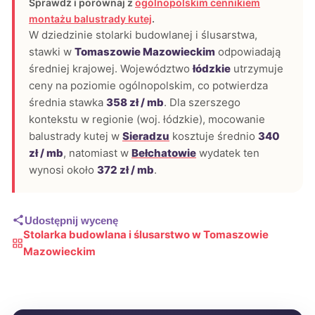
Sprawdź i porównaj z
ogólnopolskim cennikiem
montażu balustrady kutej
.
W dziedzinie stolarki budowlanej i ślusarstwa,
stawki w
Tomaszowie Mazowieckim
odpowiadają
średniej krajowej. Województwo
łódzkie
utrzymuje
ceny na poziomie ogólnopolskim, co potwierdza
średnia stawka
358 zł / mb
. Dla szerszego
kontekstu w regionie (woj. łódzkie), mocowanie
balustrady kutej w
Sieradzu
kosztuje średnio
340
zł / mb
, natomiast w
Bełchatowie
wydatek ten
wynosi około
372 zł / mb
.
Udostępnij wycenę
Stolarka budowlana i ślusarstwo w Tomaszowie
Mazowieckim