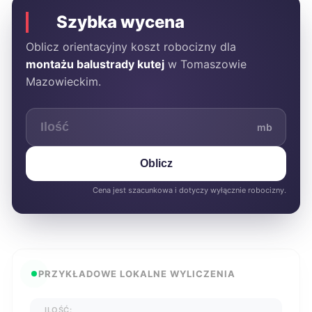
Szybka wycena
Oblicz orientacyjny koszt robocizny dla
montażu balustrady kutej
w Tomaszowie
Mazowieckim.
mb
Oblicz
Cena jest szacunkowa i dotyczy wyłącznie robocizny.
PRZYKŁADOWE LOKALNE WYLICZENIA
ILOŚĆ: