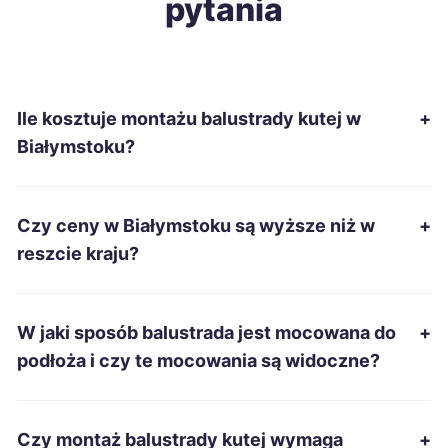
pytania
Słupsk
333 zł
Chełm
334 zł
Ile kosztuje montażu balustrady kutej w
+
Ciechanów
335 zł
Białymstoku?
Piotrków Trybunalski
337 zł
Czy ceny w Białymstoku są wyższe niż w
+
Zduńska Wola
337 zł
reszcie kraju?
Inowrocław
338 zł
W jaki sposób balustrada jest mocowana do
+
Kwidzyn
338 zł
podłoża i czy te mocowania są widoczne?
Suwałki
338 zł
TWÓJ REGION
Czy montaż balustrady kutej wymaga
+