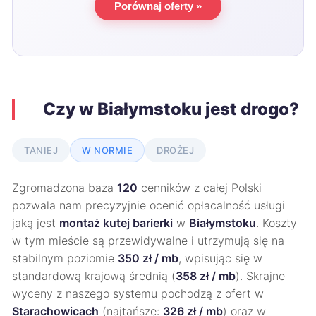
Porównaj oferty »
Czy w Białymstoku jest drogo?
TANIEJ
W NORMIE
DROŻEJ
Zgromadzona baza
120
cenników z całej Polski
pozwala nam precyzyjnie ocenić opłacalność usługi
jaką jest
montaż kutej barierki
w
Białymstoku
. Koszty
w tym mieście są przewidywalne i utrzymują się na
stabilnym poziomie
350 zł / mb
, wpisując się w
standardową krajową średnią (
358 zł / mb
). Skrajne
wyceny z naszego systemu pochodzą z ofert w
Starachowicach
(najtańsze:
326 zł / mb
) oraz w