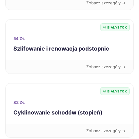
Zobacz szczegóły →
Malbork
344 zł
Nysa
344 zł
BIAŁYSTOK
54 ZŁ
Puławy
344 zł
Szlifowanie i renowacja podstopnic
Biała Podlaska
345 zł
Zobacz szczegóły →
Jastrzębie-Zdrój
345 zł
Skierniewice
345 zł
BIAŁYSTOK
82 ZŁ
Łomża
345 zł
TWÓJ REGION
Cyklinowanie schodów (stopień)
Mysłowice
346 zł
Zobacz szczegóły →