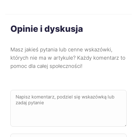
Ostrów Wielkopolski
351 zł
Sosnowiec
351 zł
Opinie i dyskusja
Zabrze
351 zł
Masz jakieś pytania lub cenne wskazówki,
Tomaszów Mazowiecki
351 zł
których nie ma w artykule? Każdy komentarz to
pomoc dla całej społeczności!
Bolesławiec
352 zł
Chojnice
352 zł
Kędzierzyn-Koźle
352 zł
Kutno
352 zł