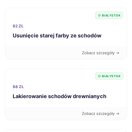
Przemyśl
346 zł
BIAŁYSTOK
Elbląg
347 zł
82 ZŁ
Usunięcie starej farby ze schodów
Jelenia Góra
347 zł
Zobacz szczegóły →
Konin
347 zł
Ostrołęka
347 zł
BIAŁYSTOK
Sanok
88 ZŁ
347 zł
Lakierowanie schodów drewnianych
Tczew
347 zł
Zobacz szczegóły →
Bytom
348 zł