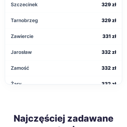
Szczecinek
329 zł
Tarnobrzeg
329 zł
Zawiercie
331 zł
Jarosław
332 zł
Zamość
332 zł
Żary
332 zł
Krosno
333 zł
Ostrowiec Świętokrzyski
Najczęściej zadawane
333 zł