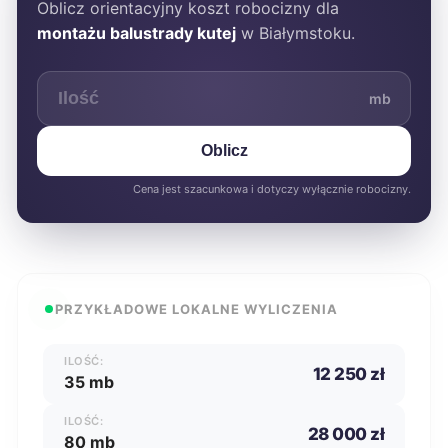
Oblicz orientacyjny koszt robocizny dla
montażu balustrady kutej
w Białymstoku.
mb
Oblicz
Cena jest szacunkowa i dotyczy wyłącznie robocizny.
PRZYKŁADOWE LOKALNE WYLICZENIA
ILOŚĆ:
12 250 zł
35 mb
ILOŚĆ:
28 000 zł
80 mb