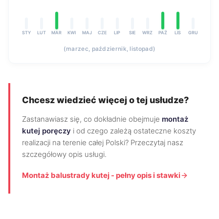
STY
LUT
MAR
KWI
MAJ
CZE
LIP
SIE
WRZ
PAŹ
LIS
GRU
(marzec, październik, listopad)
Chcesz wiedzieć więcej o tej usłudze?
Zastanawiasz się, co dokładnie obejmuje
montaż
kutej poręczy
i od czego zależą ostateczne koszty
realizacji na terenie całej Polski? Przeczytaj nasz
szczegółowy opis usługi.
Montaż balustrady kutej - pełny opis i stawki