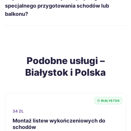
Ełk
339 zł
specjalnego przygotowania schodów lub
balkonu?
Leszno
339 zł
Radom
339 zł
Grudziądz
340 zł
Podobne usługi –
Białystok i Polska
Racibórz
340 zł
Siedlce
340 zł
BIAŁYSTOK
Sieradz
340 zł
34 ZŁ
Włocławek
340 zł
Montaż listew wykończeniowych do
schodów