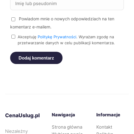
Kielce
354 zł
Powiadom mnie o nowych odpowiedziach na ten
Oświęcim
354 zł
komentarz e-mailem.
Akceptuję
Politykę Prywatności
. Wyrażam zgodę na
Dąbrowa Górnicza
357 zł
przetwarzanie danych w celu publikacji komentarza.
Jaworzno
357 zł
Dodaj komentarz
Legnica
357 zł
Żyrardów
357 zł
Ruda Śląska
358 zł
Nawigacja
Informacje
CenaUslug.pl
Tarnów
358 zł
Strona główna
Kontakt
Niezależny