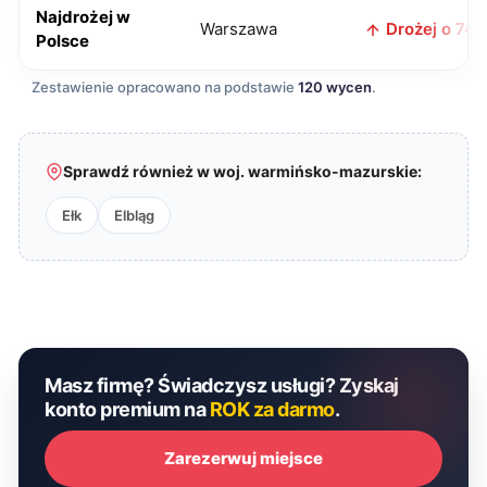
Najdrożej w
Warszawa
Drożej o 74 z
Polsce
Zestawienie opracowano na podstawie
120 wycen
.
Sprawdź również w woj. warmińsko-mazurskie:
Ełk
Elbląg
Masz firmę? Świadczysz usługi? Zyskaj
konto premium na
ROK za darmo
.
Zarezerwuj miejsce