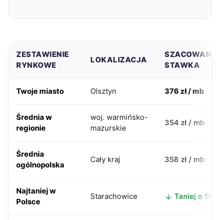
ZESTAWIENIE
SZACOWANA
LOKALIZACJA
RYNKOWE
STAWKA
Twoje miasto
Olsztyn
376 zł / mb
Średnia w
woj. warmińsko-
354 zł / mb
regionie
mazurskie
Średnia
Cały kraj
358 zł / mb
ogólnopolska
Najtaniej w
Starachowice
Taniej o 50 z
Polsce