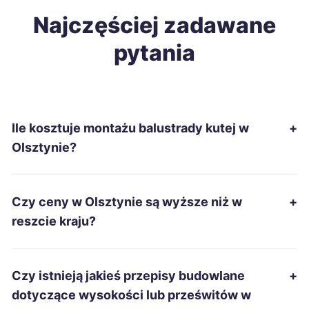
Ostrowiec Świętokrzyski
Najczęściej zadawane
333 zł
pytania
Słupsk
333 zł
Chełm
334 zł
Ile kosztuje montażu balustrady kutej w
+
Ciechanów
335 zł
Olsztynie?
Piotrków Trybunalski
337 zł
Czy ceny w Olsztynie są wyższe niż w
+
Zduńska Wola
337 zł
reszcie kraju?
Inowrocław
338 zł
Czy istnieją jakieś przepisy budowlane
+
Kwidzyn
338 zł
dotyczące wysokości lub prześwitów w