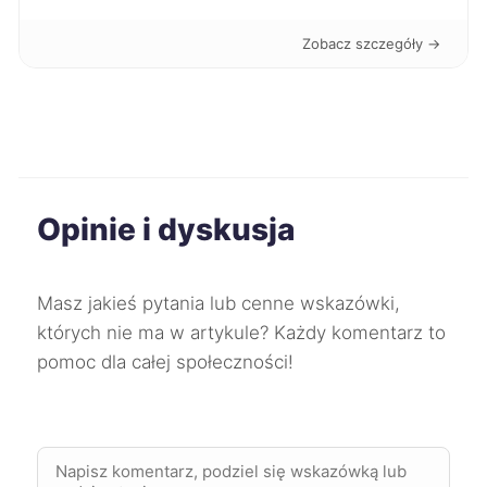
Piekary Śląskie
350 zł
Zobacz szczegóły →
Ostrów Wielkopolski
351 zł
Sosnowiec
351 zł
Zabrze
351 zł
Opinie i dyskusja
Tomaszów Mazowiecki
351 zł
Masz jakieś pytania lub cenne wskazówki,
których nie ma w artykule? Każdy komentarz to
Bolesławiec
352 zł
pomoc dla całej społeczności!
Chojnice
352 zł
Kędzierzyn-Koźle
352 zł