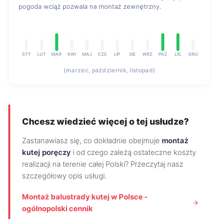
pogoda wciąż pozwala na montaż zewnętrzny.
STY
LUT
MAR
KWI
MAJ
CZE
LIP
SIE
WRZ
PAŹ
LIS
GRU
(marzec, październik, listopad)
Chcesz wiedzieć więcej o tej usłudze?
Zastanawiasz się, co dokładnie obejmuje
montaż
kutej poręczy
i od czego zależą ostateczne koszty
realizacji na terenie całej Polski? Przeczytaj nasz
szczegółowy opis usługi.
Montaż balustrady kutej w Polsce -
ogólnopolski cennik