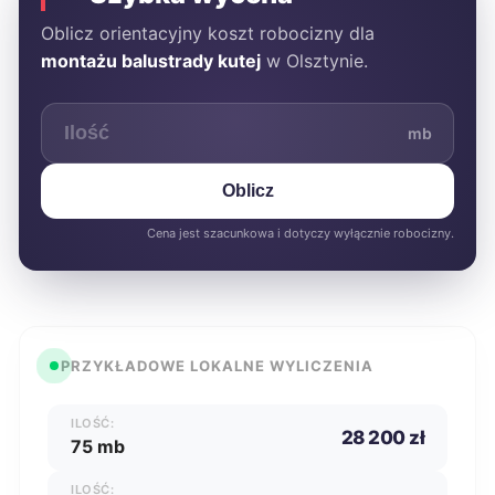
Oblicz orientacyjny koszt robocizny dla
montażu balustrady kutej
w Olsztynie.
mb
Oblicz
Cena jest szacunkowa i dotyczy wyłącznie robocizny.
PRZYKŁADOWE LOKALNE WYLICZENIA
ILOŚĆ:
28 200 zł
75 mb
ILOŚĆ: