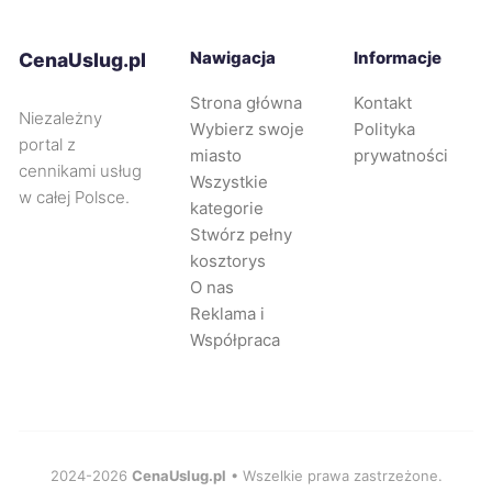
Tarnów
358 zł
Nawigacja
Informacje
CenaUslug.pl
Wejherowo
358 zł
Strona główna
Kontakt
Niezależny
Wybierz swoje
Polityka
portal z
Pabianice
360 zł
miasto
prywatności
cennikami usług
Wszystkie
w całej Polsce.
kategorie
Będzin
360 zł
Stwórz pełny
kosztorys
Gorzów Wielkopolski
361 zł
O nas
Reklama i
Żory
361 zł
Współpraca
Mikołów
362 zł
Nowy Sącz
362 zł
2024-2026
CenaUslug.pl
• Wszelkie prawa zastrzeżone.