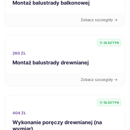
Montaż balustrady balkonowej
Mysłowice
346 zł
Zobacz szczegóły →
Przemyśl
346 zł
Elbląg
347 zł
TWÓJ REGION
OLSZTYN
260 ZŁ
Jelenia Góra
347 zł
Montaż balustrady drewnianej
Konin
347 zł
Zobacz szczegóły →
Ostrołęka
347 zł
OLSZTYN
Sanok
347 zł
404 ZŁ
Tczew
347 zł
Wykonanie poręczy drewnianej (na
wymiar)