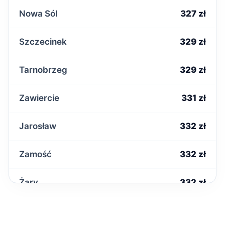
Nowa Sól
327 zł
Szczecinek
329 zł
Tarnobrzeg
329 zł
Zawiercie
331 zł
Jarosław
332 zł
Zamość
332 zł
Żary
332 zł
Krosno
333 zł