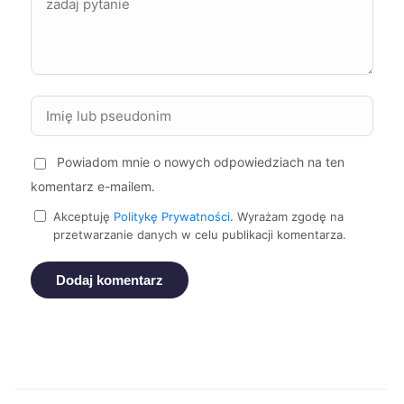
Kutno
352 zł
Kielce
354 zł
Oświęcim
354 zł
Powiadom mnie o nowych odpowiedziach na ten
Dąbrowa Górnicza
357 zł
komentarz e-mailem.
Akceptuję
Politykę Prywatności
. Wyrażam zgodę na
Jaworzno
357 zł
przetwarzanie danych w celu publikacji komentarza.
Legnica
357 zł
Dodaj komentarz
Żyrardów
357 zł
Ruda Śląska
358 zł