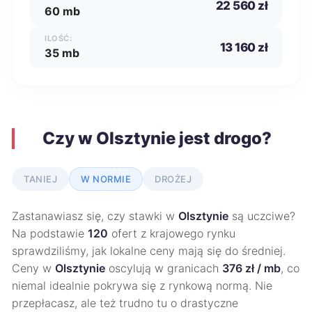
22 560 zł
60 mb
ILOŚĆ:
13 160 zł
35 mb
Czy w Olsztynie jest drogo?
TANIEJ
W NORMIE
DROŻEJ
Zastanawiasz się, czy stawki w
Olsztynie
są uczciwe?
Na podstawie
120
ofert z krajowego rynku
sprawdziliśmy, jak lokalne ceny mają się do średniej.
Ceny w
Olsztynie
oscylują w granicach
376 zł / mb
, co
niemal idealnie pokrywa się z rynkową normą. Nie
przepłacasz, ale też trudno tu o drastyczne