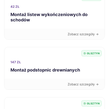
Włocławek
340 zł
42 ZŁ
Montaż listew wykończeniowych do
schodów
Kalisz
341 zł
Radomsko
341 zł
Zobacz szczegóły →
Gniezno
342 zł
OLSZTYN
Świdnica
342 zł
147 ZŁ
Montaż podstopnic drewnianych
Świętochłowice
342 zł
Zobacz szczegóły →
Wodzisław Śląski
342 zł
Piła
343 zł
OLSZTYN