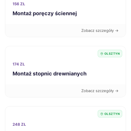
156 ZŁ
Oleśnica
343 zł
Montaż poręczy ściennej
Malbork
344 zł
Zobacz szczegóły →
Nysa
344 zł
OLSZTYN
Puławy
344 zł
174 ZŁ
Biała Podlaska
Montaż stopnic drewnianych
345 zł
Jastrzębie-Zdrój
345 zł
Zobacz szczegóły →
Skierniewice
345 zł
OLSZTYN
Łomża
345 zł
248 ZŁ