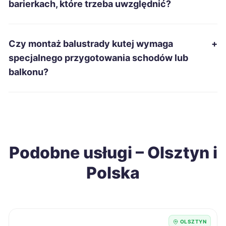
barierkach, które trzeba uwzględnić?
Suwałki
338 zł
Ełk
339 zł
Czy montaż balustrady kutej wymaga
+
TWÓJ REGION
specjalnego przygotowania schodów lub
Leszno
339 zł
balkonu?
Radom
339 zł
Grudziądz
340 zł
Podobne usługi – Olsztyn i
Racibórz
340 zł
Polska
Siedlce
340 zł
Sieradz
340 zł
OLSZTYN