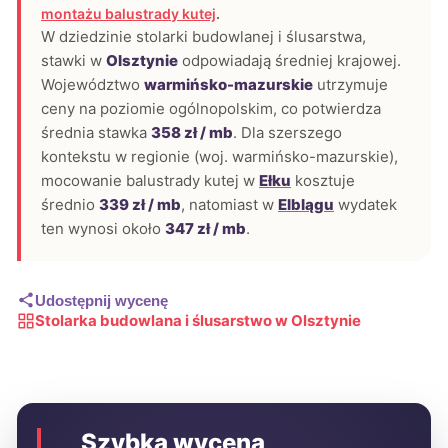
montażu balustrady kutej
.
W dziedzinie stolarki budowlanej i ślusarstwa,
stawki w
Olsztynie
odpowiadają średniej krajowej.
Województwo
warmińsko-mazurskie
utrzymuje
ceny na poziomie ogólnopolskim, co potwierdza
średnia stawka
358 zł / mb
. Dla szerszego
kontekstu w regionie (woj. warmińsko-mazurskie),
mocowanie balustrady kutej w
Ełku
kosztuje
średnio
339 zł / mb
, natomiast w
Elblągu
wydatek
ten wynosi około
347 zł / mb
.
Udostępnij wycenę
Stolarka budowlana i ślusarstwo w Olsztynie
Szybka wycena