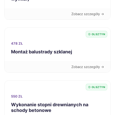
Bytom
348 zł
Zobacz szczegóły →
Dębica
348 zł
OLSZTYN
Wałbrzych
348 zł
478 ZŁ
Knurów
348 zł
Montaż balustrady szklanej
Stalowa Wola
349 zł
Zobacz szczegóły →
Białystok
350 zł
OLSZTYN
Chorzów
350 zł
550 ZŁ
Wykonanie stopni drewnianych na
Mielec
350 zł
schody betonowe