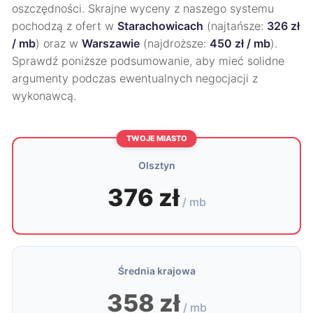
oszczędności. Skrajne wyceny z naszego systemu
pochodzą z ofert w
Starachowicach
(najtańsze:
326 zł
/ mb
) oraz w
Warszawie
(najdroższe:
450 zł / mb
).
Sprawdź poniższe podsumowanie, aby mieć solidne
argumenty podczas ewentualnych negocjacji z
wykonawcą.
TWOJE MIASTO
Olsztyn
376 zł
/ mb
Średnia krajowa
358 zł
/ mb