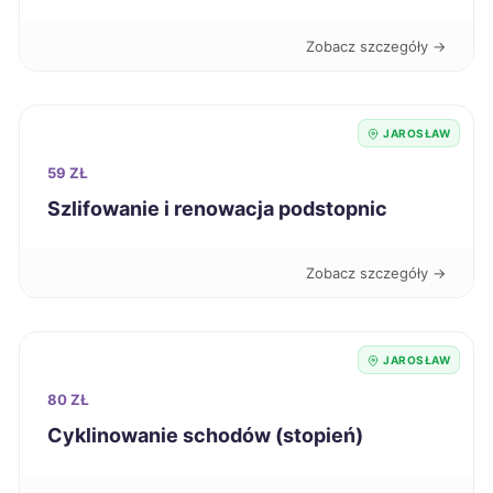
Zobacz szczegóły →
Malbork
344 zł
Nysa
344 zł
JAROSŁAW
59 ZŁ
Puławy
344 zł
Szlifowanie i renowacja podstopnic
Biała Podlaska
345 zł
Zobacz szczegóły →
Jastrzębie-Zdrój
345 zł
Skierniewice
345 zł
JAROSŁAW
80 ZŁ
Łomża
345 zł
Cyklinowanie schodów (stopień)
Mysłowice
346 zł