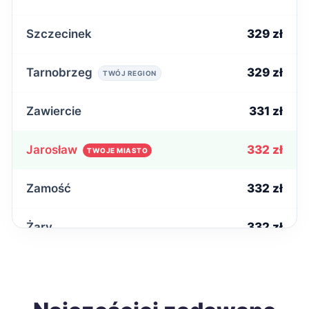
Szczecinek
329 zł
Tarnobrzeg
329 zł
TWÓJ REGION
Zawiercie
331 zł
Jarosław
332 zł
TWOJE MIASTO
Zamość
332 zł
Żary
332 zł
Krosno
333 zł
TWÓJ REGION
Ostrowiec Świętokrzyski
333 zł