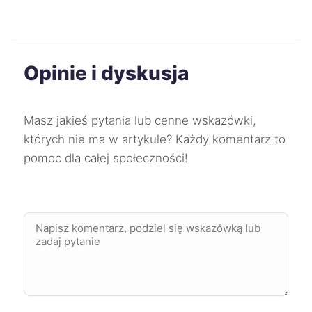
Ostrów Wielkopolski
351 zł
Opinie i dyskusja
Sosnowiec
351 zł
Zabrze
351 zł
Masz jakieś pytania lub cenne wskazówki,
których nie ma w artykule? Każdy komentarz to
Tomaszów Mazowiecki
351 zł
pomoc dla całej społeczności!
Bolesławiec
352 zł
Chojnice
352 zł
Kędzierzyn-Koźle
352 zł
Kutno
352 zł