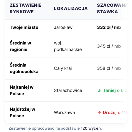
ZESTAWIENIE
SZACOWANA
LOKALIZACJA
RYNKOWE
STAWKA
Twoje miasto
Jarosław
332 zł / mb
Średnia w
woj.
345 zł / mb
regionie
podkarpackie
Średnia
Cały kraj
358 zł / mb
ogólnopolska
Najtaniej w
Starachowice
Taniej o 6 zł
Polsce
Najdrożej w
Warszawa
Drożej o 118 z
Polsce
Zestawienie opracowano na podstawie
120 wycen
.