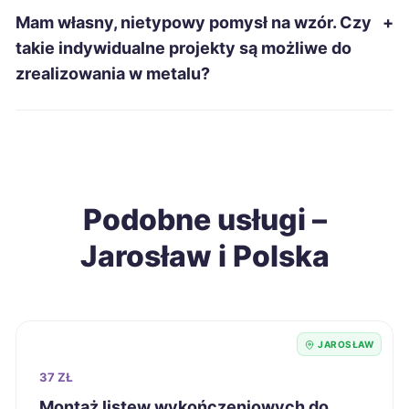
Mam własny, nietypowy pomysł na wzór. Czy
+
Ełk
339 zł
takie indywidualne projekty są możliwe do
zrealizowania w metalu?
Leszno
339 zł
Radom
339 zł
Grudziądz
340 zł
Podobne usługi –
Jarosław i Polska
Racibórz
340 zł
Siedlce
340 zł
JAROSŁAW
Sieradz
340 zł
37 ZŁ
Włocławek
340 zł
Montaż listew wykończeniowych do