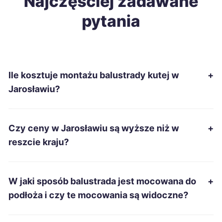
Najczęściej zadawane
pytania
Słupsk
333 zł
Chełm
334 zł
Ile kosztuje montażu balustrady kutej w
+
Ciechanów
335 zł
Jarosławiu?
Piotrków Trybunalski
337 zł
Czy ceny w Jarosławiu są wyższe niż w
+
Zduńska Wola
337 zł
reszcie kraju?
Inowrocław
338 zł
W jaki sposób balustrada jest mocowana do
+
Kwidzyn
338 zł
podłoża i czy te mocowania są widoczne?
Suwałki
338 zł