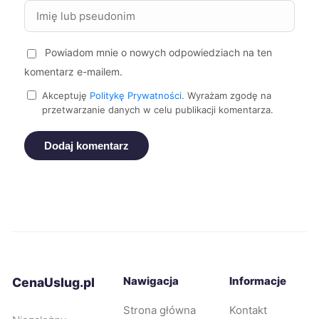
Kielce
354 zł
Powiadom mnie o nowych odpowiedziach na ten
komentarz e-mailem.
Oświęcim
354 zł
Akceptuję
Politykę Prywatności
. Wyrażam zgodę na
przetwarzanie danych w celu publikacji komentarza.
Dąbrowa Górnicza
357 zł
Dodaj komentarz
Jaworzno
357 zł
Legnica
357 zł
Żyrardów
357 zł
Ruda Śląska
358 zł
Nawigacja
Informacje
CenaUslug.pl
Strona główna
Kontakt
Tarnów
358 zł