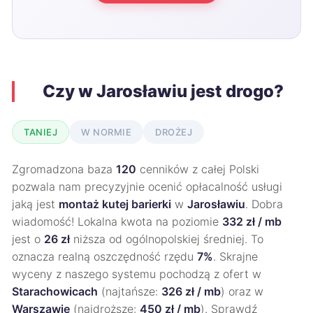
Czy w Jarosławiu jest drogo?
TANIEJ
W NORMIE
DROŻEJ
Zgromadzona baza
120
cenników z całej Polski
pozwala nam precyzyjnie ocenić opłacalność usługi
jaką jest
montaż kutej barierki
w
Jarosławiu
. Dobra
wiadomość! Lokalna kwota na poziomie
332 zł / mb
jest o
26 zł
niższa od ogólnopolskiej średniej. To
oznacza realną oszczędność rzędu
7%
. Skrajne
wyceny z naszego systemu pochodzą z ofert w
Starachowicach
(najtańsze:
326 zł / mb
) oraz w
Warszawie
(najdroższe:
450 zł / mb
). Sprawdź