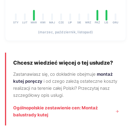
STY
LUT
MAR
KWI
MAJ
CZE
LIP
SIE
WRZ
PAŹ
LIS
GRU
(marzec, październik, listopad)
Chcesz wiedzieć więcej o tej usłudze?
Zastanawiasz się, co dokładnie obejmuje
montaż
kutej poręczy
i od czego zależą ostateczne koszty
realizacji na terenie całej Polski? Przeczytaj nasz
szczegółowy opis usługi.
Ogólnopolskie zestawienie cen: Montaż
balustrady kutej