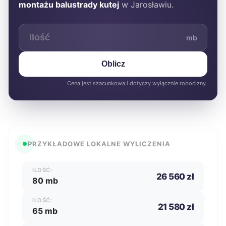
montażu balustrady kutej
w Jarosławiu.
mb
Oblicz
Cena jest szacunkowa i dotyczy wyłącznie robocizny.
PRZYKŁADOWE LOKALNE WYLICZENIA
ILOŚĆ:
26 560 zł
80 mb
ILOŚĆ:
21 580 zł
65 mb