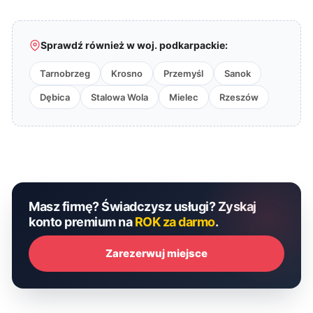
Sprawdź również w woj. podkarpackie:
Tarnobrzeg
Krosno
Przemyśl
Sanok
Dębica
Stalowa Wola
Mielec
Rzeszów
Masz firmę? Świadczysz usługi? Zyskaj
konto premium na
ROK za darmo
.
Zarezerwuj miejsce