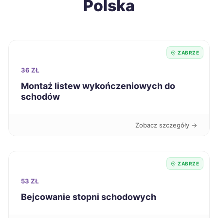
Polska
Racibórz
340 zł
TWÓJ REGION
Siedlce
340 zł
ZABRZE
Sieradz
340 zł
36 ZŁ
Włocławek
340 zł
Montaż listew wykończeniowych do
schodów
Kalisz
341 zł
Zobacz szczegóły →
Radomsko
341 zł
Gniezno
342 zł
ZABRZE
53 ZŁ
Świdnica
342 zł
Bejcowanie stopni schodowych