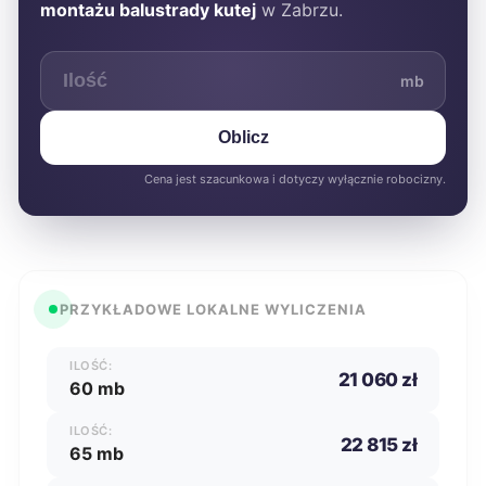
montażu balustrady kutej
w Zabrzu.
mb
Oblicz
Cena jest szacunkowa i dotyczy wyłącznie robocizny.
PRZYKŁADOWE LOKALNE WYLICZENIA
ILOŚĆ:
21 060 zł
60 mb
ILOŚĆ:
22 815 zł
65 mb