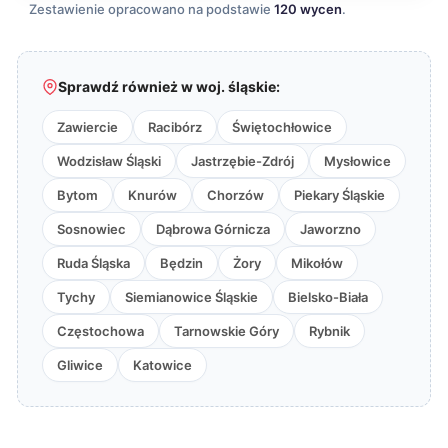
Zestawienie opracowano na podstawie
120 wycen
.
Sprawdź również w woj. śląskie:
Zawiercie
Racibórz
Świętochłowice
Wodzisław Śląski
Jastrzębie-Zdrój
Mysłowice
Bytom
Knurów
Chorzów
Piekary Śląskie
Sosnowiec
Dąbrowa Górnicza
Jaworzno
Ruda Śląska
Będzin
Żory
Mikołów
Tychy
Siemianowice Śląskie
Bielsko-Biała
Częstochowa
Tarnowskie Góry
Rybnik
Gliwice
Katowice