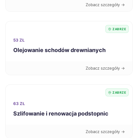
Świętochłowice
342 zł
TWÓJ REGION
Zobacz szczegóły →
Wodzisław Śląski
342 zł
TWÓJ REGION
ZABRZE
Piła
343 zł
53 ZŁ
Olejowanie schodów drewnianych
Oleśnica
343 zł
Zobacz szczegóły →
Malbork
344 zł
Nysa
344 zł
ZABRZE
63 ZŁ
Puławy
344 zł
Szlifowanie i renowacja podstopnic
Biała Podlaska
345 zł
Zobacz szczegóły →