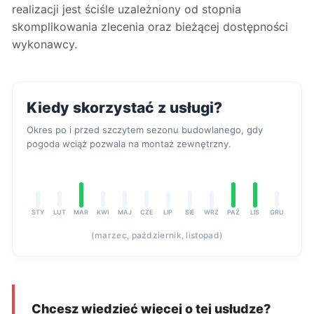
realizacji jest ściśle uzależniony od stopnia
skomplikowania zlecenia oraz bieżącej dostępności
wykonawcy.
Kiedy skorzystać z usługi?
Okres po i przed szczytem sezonu budowlanego, gdy
pogoda wciąż pozwala na montaż zewnętrzny.
STY
LUT
MAR
KWI
MAJ
CZE
LIP
SIE
WRZ
PAŹ
LIS
GRU
(marzec, październik, listopad)
Chcesz wiedzieć więcej o tej usłudze?