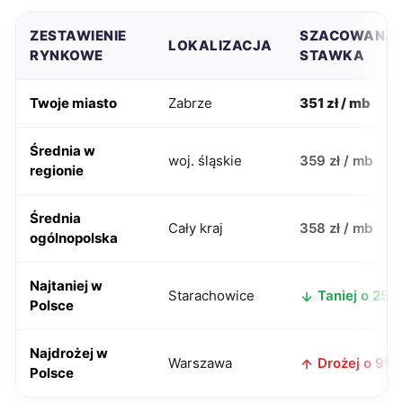
ZESTAWIENIE
SZACOWANA
LOKALIZACJA
RYNKOWE
STAWKA
Twoje miasto
Zabrze
351 zł / mb
Średnia w
woj. śląskie
359 zł / mb
regionie
Średnia
Cały kraj
358 zł / mb
ogólnopolska
Najtaniej w
Starachowice
Taniej o 25 zł
Polsce
Najdrożej w
Warszawa
Drożej o 99 z
Polsce