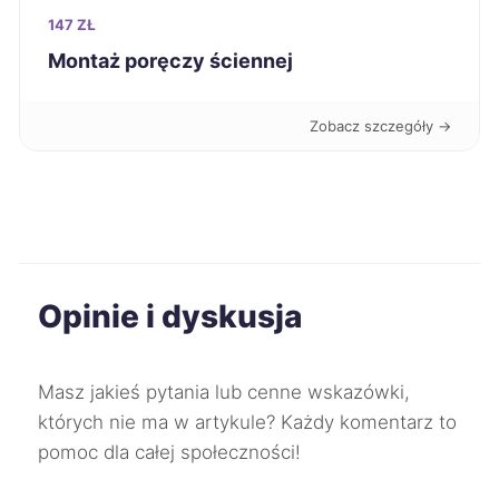
Białystok
350 zł
147 ZŁ
Montaż poręczy ściennej
Chorzów
350 zł
TWÓJ REGION
Zobacz szczegóły →
Mielec
350 zł
Piekary Śląskie
350 zł
TWÓJ REGION
Ostrów Wielkopolski
351 zł
Opinie i dyskusja
Sosnowiec
351 zł
TWÓJ REGION
Zabrze
351 zł
TWOJE MIASTO
Masz jakieś pytania lub cenne wskazówki,
których nie ma w artykule? Każdy komentarz to
Tomaszów Mazowiecki
351 zł
pomoc dla całej społeczności!