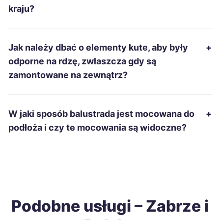
Zduńska Wola
337 zł
kraju?
Inowrocław
338 zł
Jak należy dbać o elementy kute, aby były
+
Kwidzyn
338 zł
odporne na rdzę, zwłaszcza gdy są
zamontowane na zewnątrz?
Suwałki
338 zł
Ełk
339 zł
W jaki sposób balustrada jest mocowana do
+
podłoża i czy te mocowania są widoczne?
Leszno
339 zł
Radom
339 zł
Grudziądz
340 zł
Podobne usługi – Zabrze i