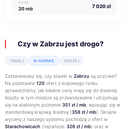
ILOŚĆ:
7 020 zł
20 mb
Czy w Zabrzu jest drogo?
TANIEJ
W NORMIE
DROŻEJ
Zastanawiasz się, czy stawki w
Zabrzu
są uczciwe?
Na podstawie
120
ofert z krajowego rynku
sprawdziliśmy, jak lokalne ceny mają się do średniej.
Koszty w tym mieście są przewidywalne i utrzymują
się na stabilnym poziomie
351 zł / mb
, wpisując się w
standardową krajową średnią (
358 zł / mb
). Skrajne
wyceny z naszego systemu pochodzą z ofert w
Starachowicach
(najtańsze:
326 zł / mb
) oraz w