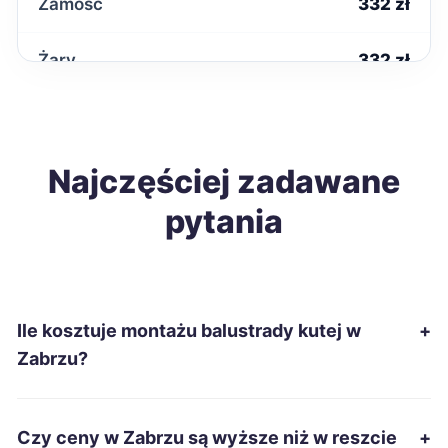
Zamość
332 zł
Żary
332 zł
Krosno
333 zł
Ostrowiec Świętokrzyski
Najczęściej zadawane
333 zł
pytania
Słupsk
333 zł
Chełm
334 zł
Ile kosztuje montażu balustrady kutej w
+
Ciechanów
335 zł
Zabrzu?
Piotrków Trybunalski
337 zł
Czy ceny w Zabrzu są wyższe niż w reszcie
+