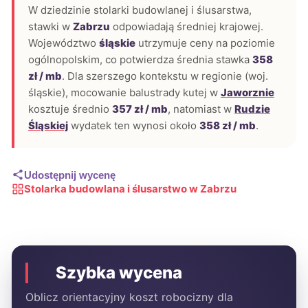
W dziedzinie stolarki budowlanej i ślusarstwa,
stawki w
Zabrzu
odpowiadają średniej krajowej.
Województwo
śląskie
utrzymuje ceny na poziomie
ogólnopolskim, co potwierdza średnia stawka
358
zł / mb
. Dla szerszego kontekstu w regionie (woj.
śląskie), mocowanie balustrady kutej w
Jaworznie
kosztuje średnio
357 zł / mb
, natomiast w
Rudzie
Śląskiej
wydatek ten wynosi około
358 zł / mb
.
Udostępnij wycenę
Stolarka budowlana i ślusarstwo w Zabrzu
Szybka wycena
Oblicz orientacyjny koszt robocizny dla