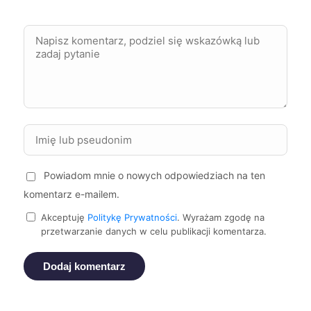
Bolesławiec
352 zł
Chojnice
352 zł
Kędzierzyn-Koźle
352 zł
Kutno
352 zł
Kielce
354 zł
Powiadom mnie o nowych odpowiedziach na ten
komentarz e-mailem.
Oświęcim
354 zł
Akceptuję
Politykę Prywatności
. Wyrażam zgodę na
przetwarzanie danych w celu publikacji komentarza.
Dąbrowa Górnicza
357 zł
TWÓJ REGION
Dodaj komentarz
Jaworzno
357 zł
TWÓJ REGION