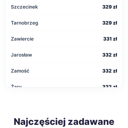
Szczecinek
329 zł
Tarnobrzeg
329 zł
Zawiercie
331 zł
Jarosław
332 zł
Zamość
332 zł
Żary
332 zł
Krosno
333 zł
Ostrowiec Świętokrzyski
Najczęściej zadawane
333 zł