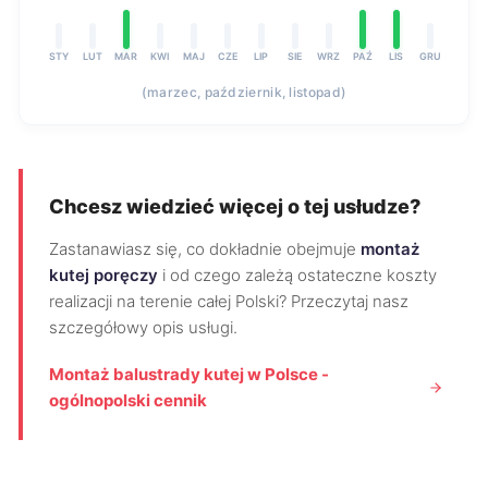
STY
LUT
MAR
KWI
MAJ
CZE
LIP
SIE
WRZ
PAŹ
LIS
GRU
(marzec, październik, listopad)
Chcesz wiedzieć więcej o tej usłudze?
Zastanawiasz się, co dokładnie obejmuje
montaż
kutej poręczy
i od czego zależą ostateczne koszty
realizacji na terenie całej Polski? Przeczytaj nasz
szczegółowy opis usługi.
Montaż balustrady kutej w Polsce -
ogólnopolski cennik