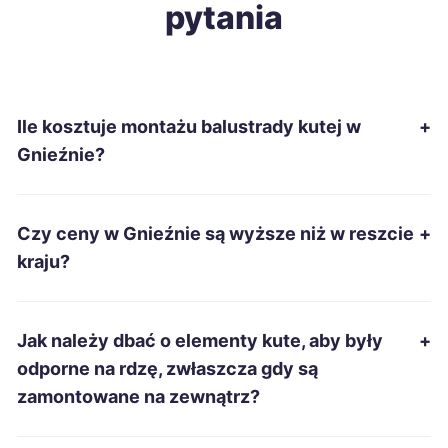
pytania
Słupsk
333 zł
Chełm
334 zł
Ile kosztuje montażu balustrady kutej w
+
Ciechanów
335 zł
Gnieźnie?
Piotrków Trybunalski
337 zł
Czy ceny w Gnieźnie są wyższe niż w reszcie
+
Zduńska Wola
337 zł
kraju?
Inowrocław
338 zł
Jak należy dbać o elementy kute, aby były
+
Kwidzyn
338 zł
odporne na rdzę, zwłaszcza gdy są
zamontowane na zewnątrz?
Suwałki
338 zł