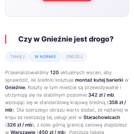
Czy w Gnieźnie jest drogo?
TANIEJ
W NORMIE
DROŻEJ
Przeanalizowaliśmy
120
aktualnych wycen, aby
sprawdzić, ile średnio kosztuje
montaż kutej barierki
w
Gnieźnie
. Koszty w tym mieście są przewidywalne i
utrzymują się na stabilnym poziomie
342 zł / mb
,
wpisując się w standardową krajową średnią (
358 zł /
mb
). Dla szerszego obrazu warto dodać, że najtaniej w
kraju za realizację tej usługi jest w
Starachowicach
(
326 zł / mb
), z kolei górną granicę cenową znajdziesz
w
Warszawie
(
450 zł / mb
). Poniższa tabela