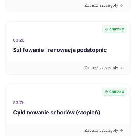
Zobacz szczegóły →
Malbork
344 zł
Nysa
344 zł
GNIEZNO
63 ZŁ
Puławy
344 zł
Szlifowanie i renowacja podstopnic
Biała Podlaska
345 zł
Zobacz szczegóły →
Jastrzębie-Zdrój
345 zł
Skierniewice
345 zł
GNIEZNO
83 ZŁ
Łomża
345 zł
Cyklinowanie schodów (stopień)
Mysłowice
346 zł
Zobacz szczegóły →