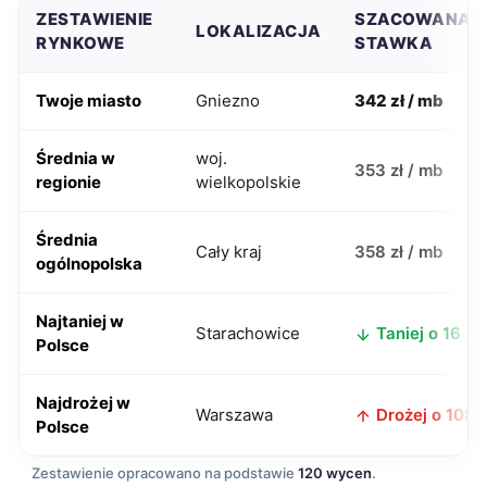
ZESTAWIENIE
SZACOWANA
LOKALIZACJA
RYNKOWE
STAWKA
Twoje miasto
Gniezno
342 zł / mb
Średnia w
woj.
353 zł / mb
regionie
wielkopolskie
Średnia
Cały kraj
358 zł / mb
ogólnopolska
Najtaniej w
Starachowice
Taniej o 16 zł
Polsce
Najdrożej w
Warszawa
Drożej o 108 z
Polsce
Zestawienie opracowano na podstawie
120 wycen
.