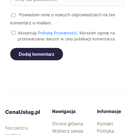
Kielce
354 zł
Powiadom mnie o nowych odpowiedziach na ten
komentarz e-mailem.
Oświęcim
354 zł
Akceptuję
Politykę Prywatności
. Wyrażam zgodę na
przetwarzanie danych w celu publikacji komentarza.
Dąbrowa Górnicza
357 zł
Dodaj komentarz
Jaworzno
357 zł
Legnica
357 zł
Żyrardów
357 zł
Ruda Śląska
358 zł
Nawigacja
Informacje
CenaUslug.pl
Strona główna
Kontakt
Tarnów
358 zł
Niezależny
Wybierz swoje
Polityka