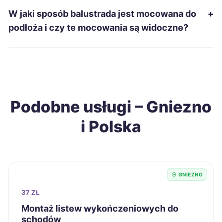
Ełk
339 zł
W jaki sposób balustrada jest mocowana do
+
podłoża i czy te mocowania są widoczne?
Leszno
339 zł
TWÓJ REGION
Radom
339 zł
Grudziądz
340 zł
Podobne usługi – Gniezno
i Polska
Racibórz
340 zł
Siedlce
340 zł
GNIEZNO
Sieradz
340 zł
37 ZŁ
Włocławek
340 zł
Montaż listew wykończeniowych do
schodów