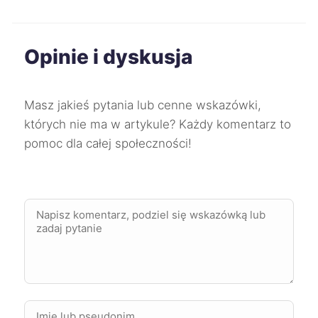
Ostrów Wielkopolski
351 zł
TWÓJ REGION
Opinie i dyskusja
Sosnowiec
351 zł
Zabrze
351 zł
Masz jakieś pytania lub cenne wskazówki,
których nie ma w artykule? Każdy komentarz to
Tomaszów Mazowiecki
351 zł
pomoc dla całej społeczności!
Bolesławiec
352 zł
Chojnice
352 zł
Kędzierzyn-Koźle
352 zł
Kutno
352 zł