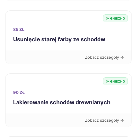
Przemyśl
346 zł
GNIEZNO
Elbląg
347 zł
85 ZŁ
Usunięcie starej farby ze schodów
Jelenia Góra
347 zł
Zobacz szczegóły →
Konin
347 zł
TWÓJ REGION
Ostrołęka
347 zł
GNIEZNO
Sanok
90 ZŁ
347 zł
Lakierowanie schodów drewnianych
Tczew
347 zł
Zobacz szczegóły →
Bytom
348 zł