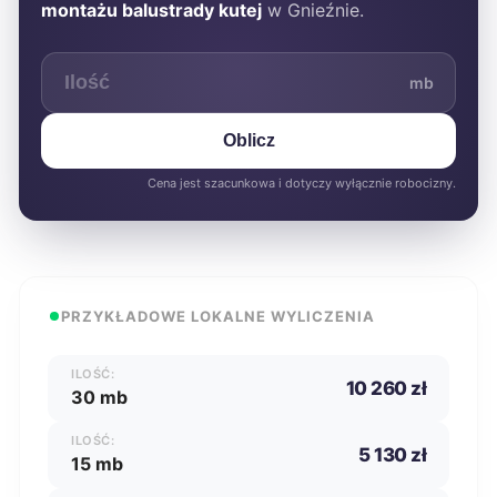
montażu balustrady kutej
w Gnieźnie.
mb
Oblicz
Cena jest szacunkowa i dotyczy wyłącznie robocizny.
PRZYKŁADOWE LOKALNE WYLICZENIA
ILOŚĆ:
10 260 zł
30 mb
ILOŚĆ:
5 130 zł
15 mb