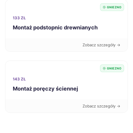
Dębica
348 zł
GNIEZNO
133 ZŁ
Wałbrzych
348 zł
Montaż podstopnic drewnianych
Knurów
348 zł
Zobacz szczegóły →
Stalowa Wola
349 zł
GNIEZNO
Białystok
350 zł
143 ZŁ
Montaż poręczy ściennej
Chorzów
350 zł
Zobacz szczegóły →
Mielec
350 zł
Piekary Śląskie
350 zł