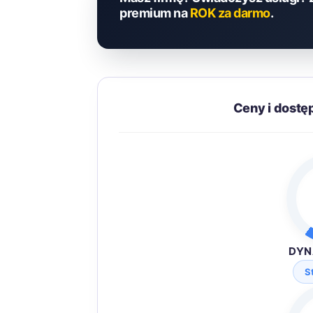
premium na
ROK za darmo
.
Ceny i dost
DYN
S