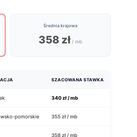
Średnia krajowa
358 zł
/ mb
ZACJA
SZACOWANA STAWKA
ek
340 zł / mb
jawsko-pomorskie
355 zł / mb
j
358 zł / mb