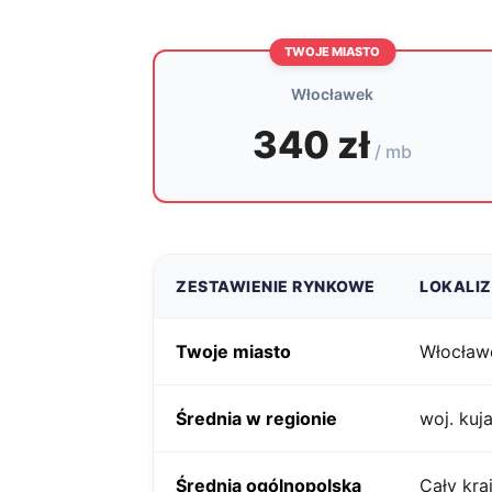
TWOJE MIASTO
Włocławek
340 zł
/ mb
ZESTAWIENIE RYNKOWE
LOKALI
Twoje miasto
Włocław
Średnia w regionie
woj. ku
Średnia ogólnopolska
Cały kra