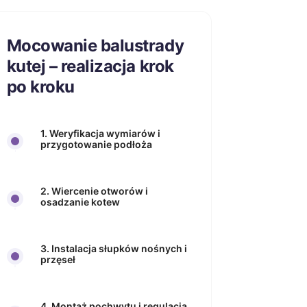
Mocowanie balustrady
kutej – realizacja krok
po kroku
1. Weryfikacja wymiarów i
przygotowanie podłoża
2. Wiercenie otworów i
osadzanie kotew
3. Instalacja słupków nośnych i
przęseł
4. Montaż pochwytu i regulacja