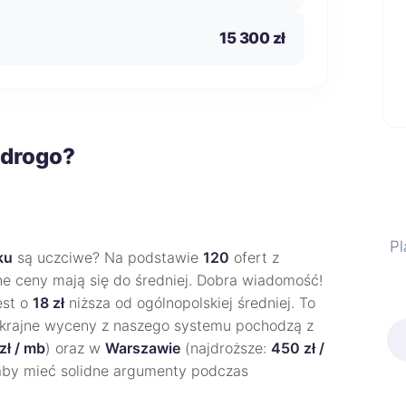
15 300 zł
 drogo?
Pl
ku
są uczciwe? Na podstawie
120
ofert z
lne ceny mają się do średniej. Dobra wiadomość!
est o
18 zł
niższa od ogólnopolskiej średniej. To
Skrajne wyceny z naszego systemu pochodzą z
zł / mb
) oraz w
Warszawie
(najdroższe:
450 zł /
aby mieć solidne argumenty podczas