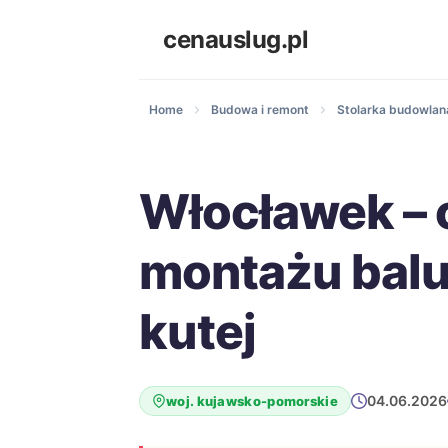
cenauslug.pl
Home
Budowa i remont
Stolarka budowlana
Włocławek – 
montażu balu
kutej
04.06.2026
woj. kujawsko-pomorskie