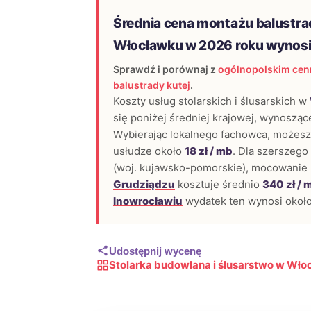
Średnia cena montażu balustra
Włocławku w 2026 roku wynos
Sprawdź i porównaj z
ogólnopolskim cen
balustrady kutej
.
Koszty usług stolarskich i ślusarskich w
się poniżej średniej krajowej, wynosząc
Wybierając lokalnego fachowca, możesz 
usłudze około
18 zł / mb
. Dla szerszego
(woj. kujawsko-pomorskie), mocowanie 
Grudziądzu
kosztuje średnio
340 zł / 
Inowrocławiu
wydatek ten wynosi okoł
Udostępnij wycenę
Stolarka budowlana i ślusarstwo w Wło