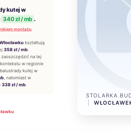
dy kutej w
i
340 zł / mb
.
nikiem montażu
Włocławku
kształtują
ej
358 zł / mb
.
zaoszczędzić na tej
 kontekstu w regionie
balustrady kutej w
mb
, natomiast w
o
338 zł / mb
.
STOLARKA BU
|
WŁOCŁAWE
cławku