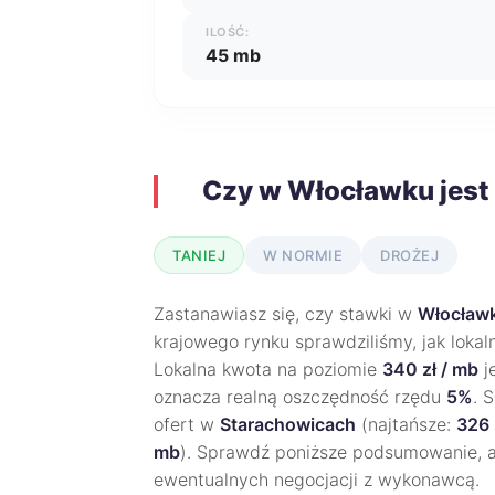
ILOŚĆ:
45 mb
Czy w Włocławku jest
TANIEJ
W NORMIE
DROŻEJ
Zastanawiasz się, czy stawki w
Włocław
krajowego rynku sprawdziliśmy, jak loka
Lokalna kwota na poziomie
340 zł / mb
j
oznacza realną oszczędność rzędu
5%
. 
ofert w
Starachowicach
(najtańsze:
326 
mb
). Sprawdź poniższe podsumowanie, 
ewentualnych negocjacji z wykonawcą.