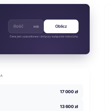
mb
Oblicz
Cena jest szacunkowa i dotyczy wyłącznie robocizny.
IA
17 000 zł
13 600 zł