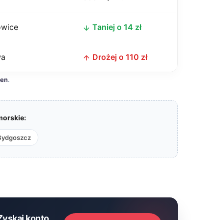
owice
Taniej o 14 zł
wa
Drożej o 110 zł
cen
.
orskie:
Bydgoszcz
Zyskaj konto