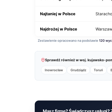
Najtaniej w Polsce
Starach
Najdrożej w Polsce
Warsza
Zestawienie opracowano na podstawie
120 wy
Sprawdź również w woj. kujawsko-pom
Inowrocław
Grudziądz
Toruń
Masz firmę? Świadczysz usługi? 