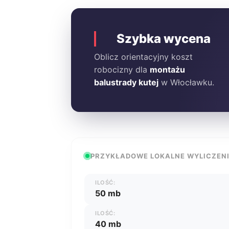
Szybka wycena
Oblicz orientacyjny koszt
robocizny dla
montażu
balustrady kutej
w Włocławku.
PRZYKŁADOWE LOKALNE WYLICZEN
ILOŚĆ:
50 mb
ILOŚĆ:
40 mb