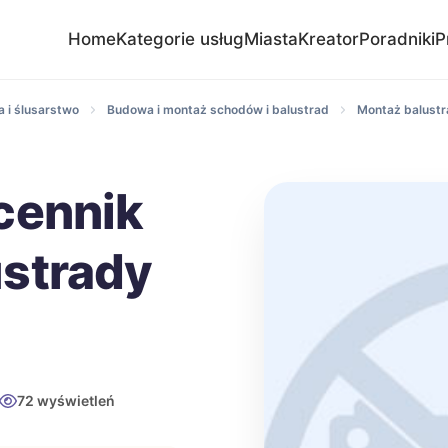
Home
Kategorie usług
Miasta
Kreator
Poradniki
P
 i ślusarstwo
Budowa i montaż schodów i balustrad
Montaż balustr
cennik
strady
72 wyświetleń