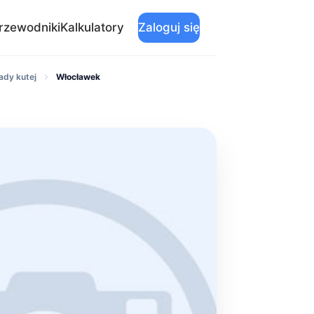
rzewodniki
Kalkulatory
Zaloguj się
ady kutej
Włocławek