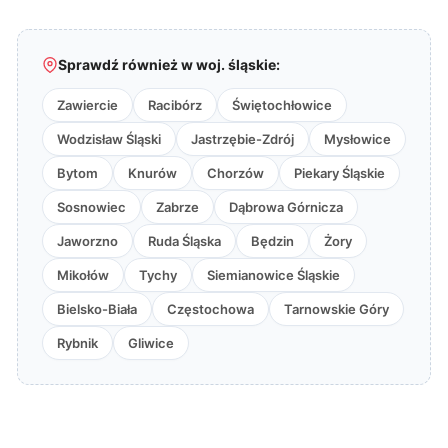
Sprawdź również w woj. śląskie:
Zawiercie
Racibórz
Świętochłowice
Wodzisław Śląski
Jastrzębie-Zdrój
Mysłowice
Bytom
Knurów
Chorzów
Piekary Śląskie
Sosnowiec
Zabrze
Dąbrowa Górnicza
Jaworzno
Ruda Śląska
Będzin
Żory
Mikołów
Tychy
Siemianowice Śląskie
Bielsko-Biała
Częstochowa
Tarnowskie Góry
Rybnik
Gliwice