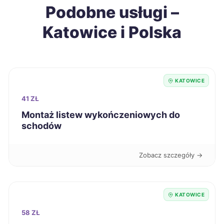
Podobne usługi –
Racibórz
340 zł
TWÓJ REGION
Katowice i Polska
Siedlce
340 zł
Sieradz
340 zł
KATOWICE
Włocławek
340 zł
41 ZŁ
Montaż listew wykończeniowych do
schodów
Kalisz
341 zł
Radomsko
341 zł
Zobacz szczegóły →
Gniezno
342 zł
KATOWICE
Świdnica
342 zł
58 ZŁ