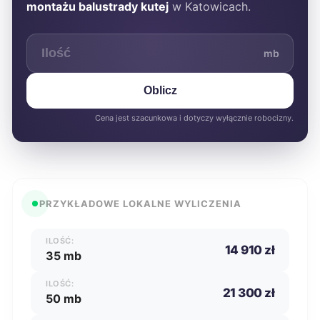
montażu balustrady kutej
w Katowicach.
mb
Oblicz
Cena jest szacunkowa i dotyczy wyłącznie robocizny.
PRZYKŁADOWE LOKALNE WYLICZENIA
ILOŚĆ:
14 910 zł
35 mb
ILOŚĆ:
21 300 zł
50 mb