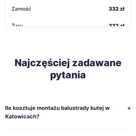
Zamość
332 zł
Żary
332 zł
Krosno
333 zł
Ostrowiec Świętokrzyski
Najczęściej zadawane
333 zł
pytania
Słupsk
333 zł
Chełm
334 zł
Ile kosztuje montażu balustrady kutej w
+
Ciechanów
335 zł
Katowicach?
Piotrków Trybunalski
337 zł