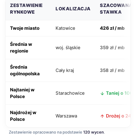
ZESTAWIENIE
SZACOWANA
LOKALIZACJA
RYNKOWE
STAWKA
Twoje miasto
Katowice
426 zł / mb
Średnia w
woj. śląskie
359 zł / mb
regionie
Średnia
Cały kraj
358 zł / mb
ogólnopolska
Najtaniej w
Starachowice
Taniej o 100 z
Polsce
Najdrożej w
Warszawa
Drożej o 24 zł
Polsce
Zestawienie opracowano na podstawie
120 wycen
.