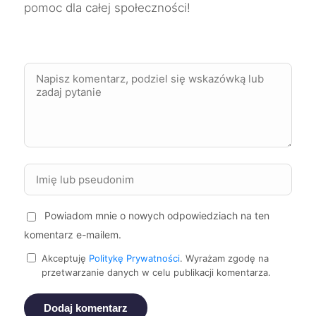
pomoc dla całej społeczności!
Bolesławiec
352 zł
Chojnice
352 zł
Kędzierzyn-Koźle
352 zł
Kutno
352 zł
Kielce
354 zł
Powiadom mnie o nowych odpowiedziach na ten
Oświęcim
354 zł
komentarz e-mailem.
Dąbrowa Górnicza
357 zł
Akceptuję
Politykę Prywatności
. Wyrażam zgodę na
TWÓJ REGION
przetwarzanie danych w celu publikacji komentarza.
Jaworzno
357 zł
TWÓJ REGION
Dodaj komentarz