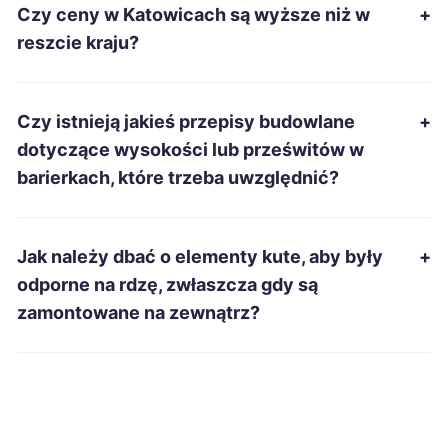
Czy ceny w Katowicach są wyższe niż w
+
Zduńska Wola
337 zł
reszcie kraju?
Inowrocław
338 zł
Czy istnieją jakieś przepisy budowlane
+
Kwidzyn
338 zł
dotyczące wysokości lub prześwitów w
barierkach, które trzeba uwzględnić?
Suwałki
338 zł
Ełk
339 zł
Jak należy dbać o elementy kute, aby były
+
odporne na rdzę, zwłaszcza gdy są
Leszno
339 zł
zamontowane na zewnątrz?
Radom
339 zł
Grudziądz
340 zł