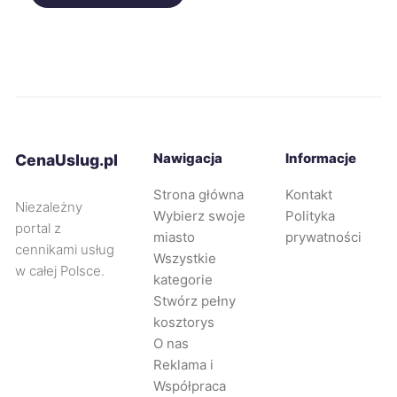
Legnica
357 zł
Żyrardów
357 zł
Ruda Śląska
358 zł
TWÓJ REGION
Nawigacja
Informacje
CenaUslug.pl
Tarnów
358 zł
Strona główna
Kontakt
Niezależny
Wybierz swoje
Polityka
Wejherowo
358 zł
portal z
miasto
prywatności
cennikami usług
Wszystkie
w całej Polsce.
Pabianice
360 zł
kategorie
Stwórz pełny
kosztorys
Będzin
360 zł
TWÓJ REGION
O nas
Reklama i
Gorzów Wielkopolski
361 zł
Współpraca