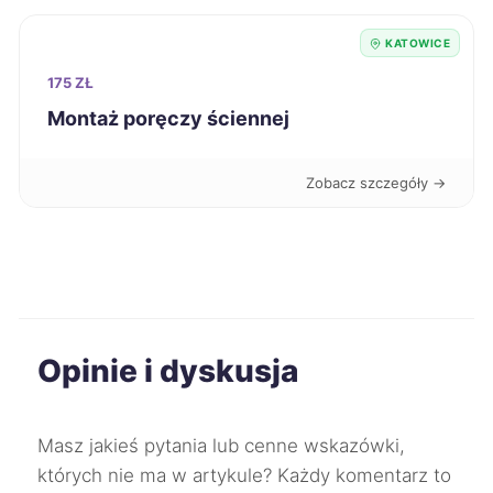
Białystok
350 zł
KATOWICE
175 ZŁ
Chorzów
350 zł
TWÓJ REGION
Montaż poręczy ściennej
Mielec
350 zł
Zobacz szczegóły →
Piekary Śląskie
350 zł
TWÓJ REGION
Ostrów Wielkopolski
351 zł
Sosnowiec
351 zł
TWÓJ REGION
Opinie i dyskusja
Zabrze
351 zł
TWÓJ REGION
Masz jakieś pytania lub cenne wskazówki,
Tomaszów Mazowiecki
351 zł
których nie ma w artykule? Każdy komentarz to