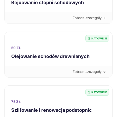
Bejcowanie stopni schodowych
Świętochłowice
342 zł
TWÓJ REGION
Zobacz szczegóły →
Wodzisław Śląski
342 zł
TWÓJ REGION
Piła
343 zł
KATOWICE
59 ZŁ
Oleśnica
343 zł
Olejowanie schodów drewnianych
Malbork
344 zł
Zobacz szczegóły →
Nysa
344 zł
KATOWICE
Puławy
344 zł
75 ZŁ
Biała Podlaska
Szlifowanie i renowacja podstopnic
345 zł