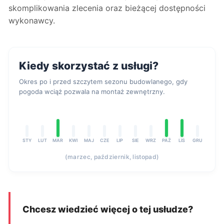
skomplikowania zlecenia oraz bieżącej dostępności
wykonawcy.
Kiedy skorzystać z usługi?
Okres po i przed szczytem sezonu budowlanego, gdy
pogoda wciąż pozwala na montaż zewnętrzny.
STY
LUT
MAR
KWI
MAJ
CZE
LIP
SIE
WRZ
PAŹ
LIS
GRU
(marzec, październik, listopad)
Chcesz wiedzieć więcej o tej usłudze?