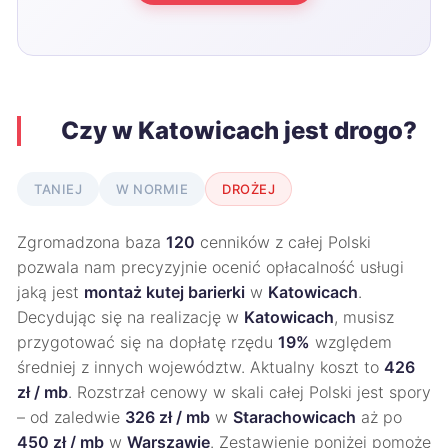
Czy w Katowicach jest drogo?
TANIEJ
W NORMIE
DROŻEJ
Zgromadzona baza
120
cenników z całej Polski
pozwala nam precyzyjnie ocenić opłacalność usługi
jaką jest
montaż kutej barierki
w
Katowicach
.
Decydując się na realizację w
Katowicach
, musisz
przygotować się na dopłatę rzędu
19%
względem
średniej z innych województw. Aktualny koszt to
426
zł / mb
. Rozstrzał cenowy w skali całej Polski jest spory
– od zaledwie
326 zł / mb
w
Starachowicach
aż po
450 zł / mb
w
Warszawie
. Zestawienie poniżej pomoże