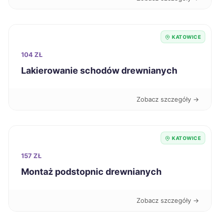
Ostrołęka
347 zł
KATOWICE
Sanok
347 zł
104 ZŁ
Tczew
347 zł
Lakierowanie schodów drewnianych
Bytom
348 zł
TWÓJ REGION
Zobacz szczegóły →
Dębica
348 zł
KATOWICE
Wałbrzych
348 zł
157 ZŁ
Montaż podstopnic drewnianych
Knurów
348 zł
TWÓJ REGION
Zobacz szczegóły →
Stalowa Wola
349 zł