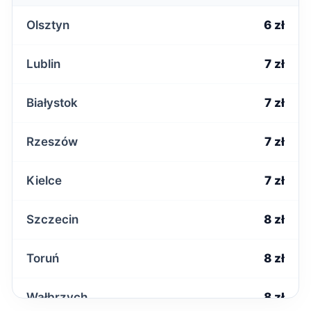
Olsztyn
6 zł
Lublin
7 zł
Białystok
7 zł
Rzeszów
7 zł
Kielce
7 zł
Szczecin
8 zł
Toruń
8 zł
Wałbrzych
8 zł