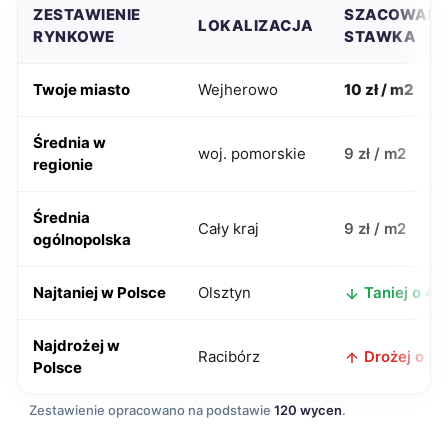
ZESTAWIENIE
SZACOWAN
LOKALIZACJA
RYNKOWE
STAWKA
Twoje miasto
Wejherowo
10 zł / m2
Średnia w
woj. pomorskie
9 zł / m2
regionie
Średnia
Cały kraj
9 zł / m2
ogólnopolska
Najtaniej w Polsce
Olsztyn
Taniej o 4 z
Najdrożej w
Racibórz
Drożej o 2 z
Polsce
Zestawienie opracowano na podstawie
120 wycen
.