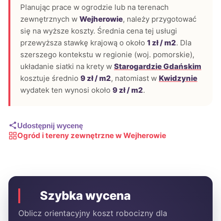
Planując prace w ogrodzie lub na terenach
zewnętrznych w
Wejherowie
, należy przygotować
się na wyższe koszty. Średnia cena tej usługi
przewyższa stawkę krajową o około
1 zł / m2
. Dla
szerszego kontekstu w regionie (woj. pomorskie),
układanie siatki na krety w
Starogardzie Gdańskim
kosztuje średnio
9 zł / m2
, natomiast w
Kwidzynie
wydatek ten wynosi około
9 zł / m2
.
Udostępnij wycenę
Ogród i tereny zewnętrzne w Wejherowie
Szybka wycena
Oblicz orientacyjny koszt robocizny dla