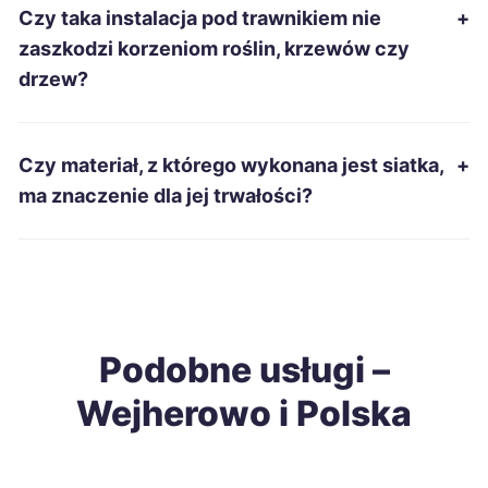
Czy taka instalacja pod trawnikiem nie
+
Dąbrowa Górnicza
9 zł
zaszkodzi korzeniom roślin, krzewów czy
drzew?
Kalisz
9 zł
Lubin
9 zł
Czy materiał, z którego wykonana jest siatka,
+
ma znaczenie dla jej trwałości?
Zabrze
9 zł
Elbląg
9 zł
Tarnów
9 zł
Podobne usługi –
Wejherowo i Polska
Chorzów
9 zł
Legnica
9 zł