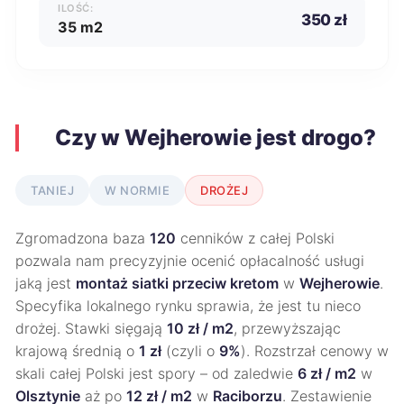
ILOŚĆ:
350 zł
35 m2
Czy w Wejherowie jest drogo?
TANIEJ
W NORMIE
DROŻEJ
Zgromadzona baza
120
cenników z całej Polski
pozwala nam precyzyjnie ocenić opłacalność usługi
jaką jest
montaż siatki przeciw kretom
w
Wejherowie
.
Specyfika lokalnego rynku sprawia, że jest tu nieco
drożej. Stawki sięgają
10 zł / m2
, przewyższając
krajową średnią o
1 zł
(czyli o
9%
). Rozstrzał cenowy w
skali całej Polski jest spory – od zaledwie
6 zł / m2
w
Olsztynie
aż po
12 zł / m2
w
Raciborzu
. Zestawienie