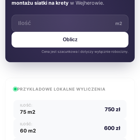
montażu siatki na krety
w Wejherowie.
m2
Oblicz
Cena jest szacunkowa i dotyczy wyłącznie robocizny.
PRZYKŁADOWE LOKALNE WYLICZENIA
ILOŚĆ:
750 zł
75 m2
ILOŚĆ:
600 zł
60 m2