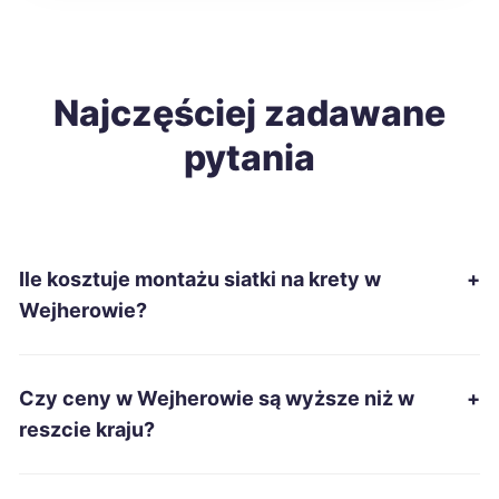
Poznań
9 zł
Gdańsk
Najczęściej zadawane
9 zł
TWÓJ REGION
pytania
Katowice
9 zł
Gliwice
9 zł
Ile kosztuje montażu siatki na krety w
+
Płock
9 zł
Wejherowie?
Radom
9 zł
Czy ceny w Wejherowie są wyższe niż w
+
Koszalin
9 zł
reszcie kraju?
Sosnowiec
9 zł