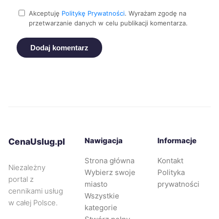
Akceptuję
Politykę Prywatności
. Wyrażam zgodę na
Malbork
9 zł
TWÓJ REGION
przetwarzanie danych w celu publikacji komentarza.
Mikołów
9 zł
Dodaj komentarz
Nowa Sól
9 zł
Nysa
9 zł
Ostrów Wielkopolski
9 zł
Nawigacja
Informacje
CenaUslug.pl
Ostrołęka
9 zł
Strona główna
Kontakt
Niezależny
Wybierz swoje
Polityka
portal z
Oświęcim
9 zł
miasto
prywatności
cennikami usług
Wszystkie
w całej Polsce.
kategorie
Piekary Śląskie
9 zł