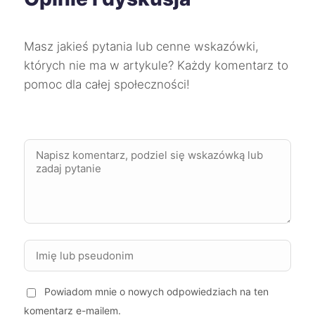
Chojnice
9 zł
TWÓJ REGION
Masz jakieś pytania lub cenne wskazówki,
Ciechanów
9 zł
których nie ma w artykule? Każdy komentarz to
pomoc dla całej społeczności!
Dębica
9 zł
Jarosław
9 zł
Kędzierzyn-Koźle
9 zł
Krosno
9 zł
Kutno
9 zł
Powiadom mnie o nowych odpowiedziach na ten
Kwidzyn
9 zł
TWÓJ REGION
komentarz e-mailem.