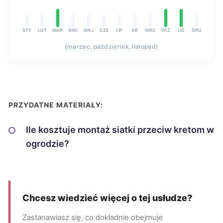
STY
LUT
MAR
KWI
MAJ
CZE
LIP
SIE
WRZ
PAŹ
LIS
GRU
(marzec, październik, listopad)
PRZYDATNE MATERIAŁY:
Ile kosztuje montaż siatki przeciw kretom w
ogrodzie?
Chcesz wiedzieć więcej o tej usłudze?
Zastanawiasz się, co dokładnie obejmuje