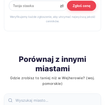
zł
Zgłoś cenę
Weryfikujemy każde zgłoszenie, aby utrzymać najwyższą jakość
cenników.
Porównaj z innymi
miastami
Gdzie zrobisz to taniej niż w Wejherowie? (woj.
pomorskie)