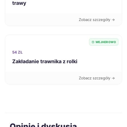
trawy
Jastrzębie-Zdrój
9 zł
Zobacz szczegóły →
Inowrocław
9 zł
Łomża
9 zł
WEJHEROWO
54 ZŁ
Tomaszów Mazowiecki
9 zł
Zakładanie trawnika z rolki
Chełm
9 zł
Zobacz szczegóły →
Ostrowiec Świętokrzyski
9 zł
Biała Podlaska
9 zł
Bolesławiec
9 zł
Opinie i dyskusja