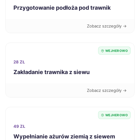
Przygotowanie podłoża pod trawnik
Konin
9 zł
Zobacz szczegóły →
Piotrków Trybunalski
9 zł
Gniezno
9 zł
WEJHEROWO
28 ZŁ
Głogów
9 zł
Zakładanie trawnika z siewu
Siemianowice Śląskie
9 zł
Zobacz szczegóły →
Pabianice
9 zł
Mielec
WEJHEROWO
9 zł
49 ZŁ
Włocławek
9 zł
Wypełnianie ażurów ziemią z siewem