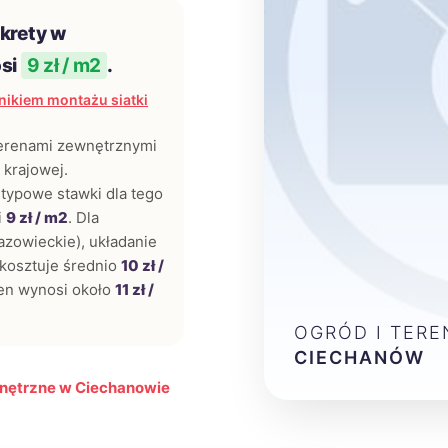
 krety w
osi
9 zł / m2
.
ikiem montażu siatki
terenami zewnętrznymi
 krajowej.
typowe stawki dla tego
i
9 zł / m2
. Dla
azowieckie), układanie
kosztuje średnio
10 zł /
en wynosi około
11 zł /
OGRÓD I TER
CIECHANÓW
wnętrzne w Ciechanowie