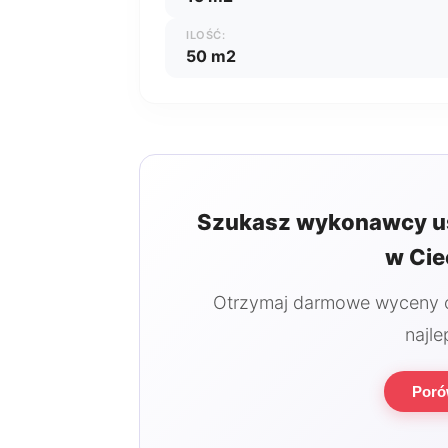
ILOŚĆ:
50 m2
Szukasz wykonawcy u
w Ci
Otrzymaj darmowe wyceny od
najle
Poró