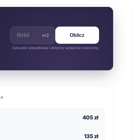
m2
Oblicz
Cena jest szacunkowa i dotyczy wyłącznie robocizny.
IA
405 zł
135 zł