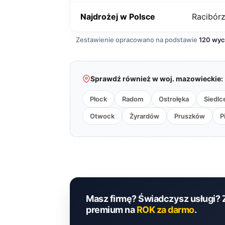
Najdrożej w Polsce
Racibór
Zestawienie opracowano na podstawie
120 wy
Sprawdź również w woj. mazowieckie:
Płock
Radom
Ostrołęka
Siedlc
Otwock
Żyrardów
Pruszków
P
Masz firmę? Świadczysz usługi? 
premium na
ROK za darmo
.