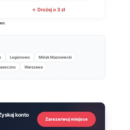
z
Drożej o 3 zł
cen
.
e
Legionowo
Mińsk Mazowiecki
iaseczno
Warszawa
Zyskaj konto
Zarezerwuj miejsce