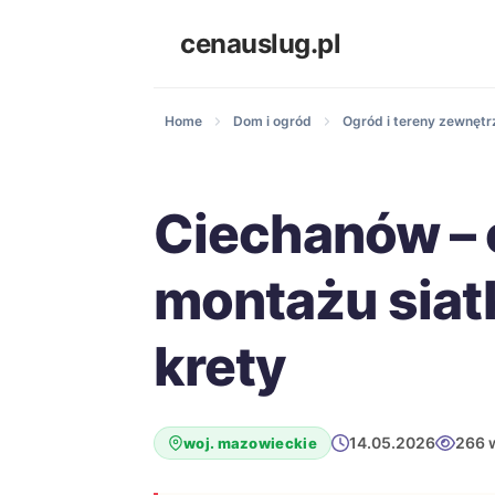
cenauslug.pl
Home
Dom i ogród
Ogród i tereny zewnętr
Ciechanów – 
montażu siat
krety
14.05.2026
266 
woj. mazowieckie