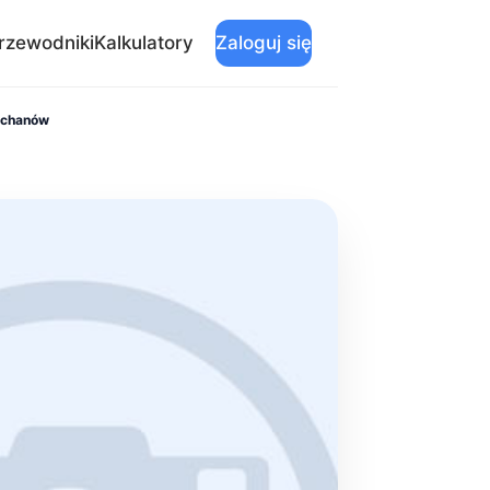
rzewodniki
Kalkulatory
Zaloguj się
echanów