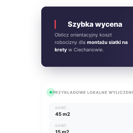
Szybka wycena
Oblicz orientacyjny koszt
robocizny dla
montażu siatki na
krety
w Ciechanowie.
PRZYKŁADOWE LOKALNE WYLICZEN
ILOŚĆ:
45 m2
ILOŚĆ:
15 m2