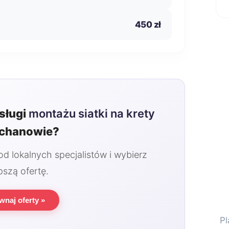
450 zł
sługi
montażu siatki na krety
echanowie?
 lokalnych specjalistów i wybierz
pszą ofertę.
wnaj oferty »
Pl