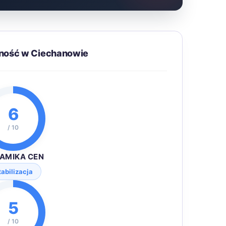
pność w Ciechanowie
6
/ 10
AMIKA CEN
tabilizacja
5
/ 10