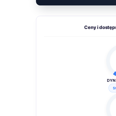
Ceny i dostę
DYN
S