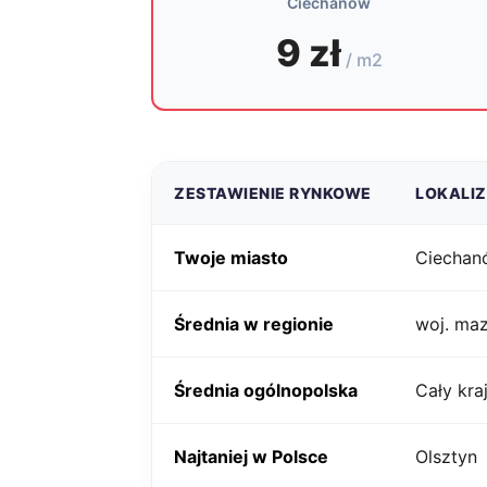
Ciechanów
9 zł
/ m2
ZESTAWIENIE RYNKOWE
LOKALI
Twoje miasto
Ciechan
Średnia w regionie
woj. ma
Średnia ogólnopolska
Cały kra
Najtaniej w Polsce
Olsztyn