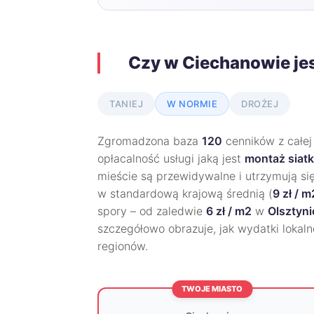
Czy w Ciechanowie je
TANIEJ
W NORMIE
DROŻEJ
Zgromadzona baza
120
cenników z całej
opłacalność usługi jaką jest
montaż siatk
mieście są przewidywalne i utrzymują si
w standardową krajową średnią (
9 zł / m
spory – od zaledwie
6 zł / m2
w
Olsztyni
szczegółowo obrazuje, jak wydatki lokaln
regionów.
TWOJE MIASTO