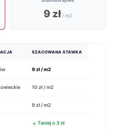
Średnia krajowa
9 zł
/ m2
ZACJA
SZACOWANA STAWKA
ów
9 zł / m2
zowieckie
10 zł / m2
j
9 zł / m2
Taniej o 3 zł