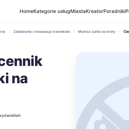
Home
Kategorie usług
Miasta
Kreator
Poradniki
P
zne
Zakładanie i renowacja trawników
Montaż siatki na krety
Ci
cennik
ki na
wyświetleń