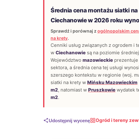
Średnia cena montażu siatki na
Ciechanowie w 2026 roku wyn
Sprawdź i porównaj z
ogólnopolskim cenn
na krety
.
Cenniki usług związanych z ogrodem i 
w
Ciechanowie
są na poziomie średniej
Województwo
mazowieckie
prezentuje 
sektora, a średnia cena tej usługi wynos
szerszego kontekstu w regionie (woj. m
siatki na krety w
Mińsku Mazowieckim
m2
, natomiast w
Pruszkowie
wydatek t
m2
.
Ogród i tereny ze
Udostępnij wycenę