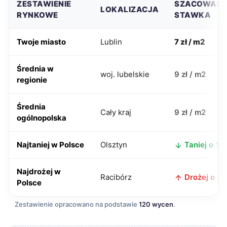
ZESTAWIENIE
SZACOWAN
LOKALIZACJA
RYNKOWE
STAWKA
Twoje miasto
Lublin
7 zł / m2
Średnia w
woj. lubelskie
9 zł / m2
regionie
Średnia
Cały kraj
9 zł / m2
ogólnopolska
Najtaniej w Polsce
Olsztyn
Taniej o 1 zł
Najdrożej w
Racibórz
Drożej o 5 z
Polsce
Zestawienie opracowano na podstawie
120 wycen
.