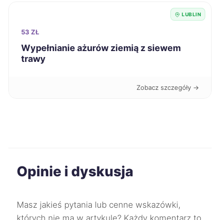
LUBLIN
Łomża
9 zł
53 ZŁ
Wypełnianie ażurów ziemią z siewem
Tomaszów Mazowiecki
9 zł
trawy
Chełm
9 zł
TWÓJ REGION
Zobacz szczegóły →
Ostrowiec Świętokrzyski
9 zł
Biała Podlaska
9 zł
TWÓJ REGION
Bolesławiec
9 zł
Opinie i dyskusja
Chojnice
9 zł
Masz jakieś pytania lub cenne wskazówki,
Ciechanów
9 zł
których nie ma w artykule? Każdy komentarz to