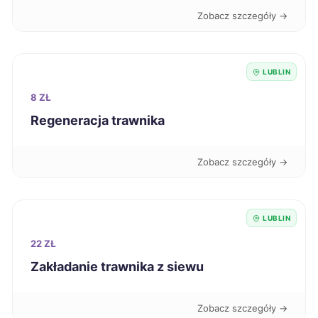
Zobacz szczegóły →
Zamość
9 zł
TWÓJ REGION
LUBLIN
Żory
9 zł
8 ZŁ
Ełk
9 zł
Regeneracja trawnika
Bytom
9 zł
Zobacz szczegóły →
Grudziądz
9 zł
LUBLIN
Mysłowice
9 zł
22 ZŁ
Zakładanie trawnika z siewu
Konin
9 zł
Zobacz szczegóły →
Piotrków Trybunalski
9 zł