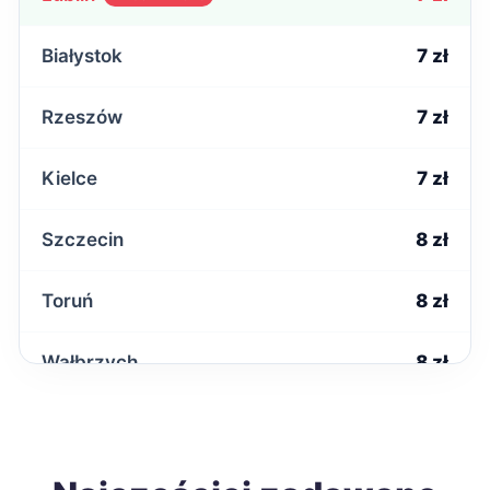
Białystok
7 zł
Rzeszów
7 zł
Kielce
7 zł
Szczecin
8 zł
Toruń
8 zł
Wałbrzych
8 zł
Poznań
9 zł
Gdańsk
9 zł