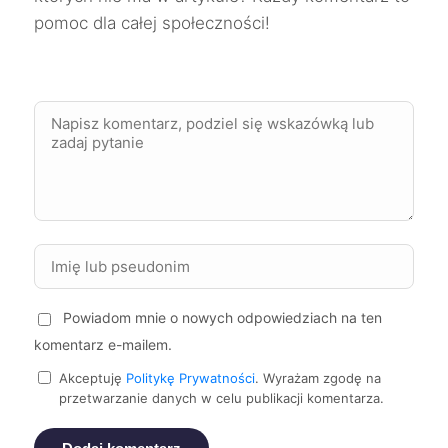
pomoc dla całej społeczności!
Dębica
9 zł
Jarosław
9 zł
Kędzierzyn-Koźle
9 zł
Krosno
9 zł
Kutno
9 zł
Powiadom mnie o nowych odpowiedziach na ten
Kwidzyn
9 zł
komentarz e-mailem.
Akceptuję
Politykę Prywatności
. Wyrażam zgodę na
Malbork
9 zł
przetwarzanie danych w celu publikacji komentarza.
Mikołów
9 zł