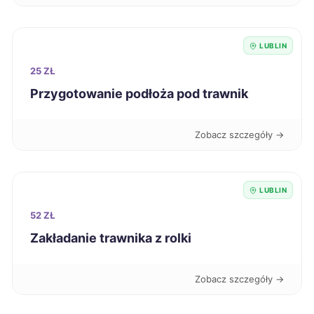
Gniezno
9 zł
LUBLIN
25 ZŁ
Głogów
9 zł
Przygotowanie podłoża pod trawnik
Siemianowice Śląskie
9 zł
Zobacz szczegóły →
Pabianice
9 zł
Mielec
LUBLIN
9 zł
52 ZŁ
Włocławek
9 zł
Zakładanie trawnika z rolki
Jastrzębie-Zdrój
9 zł
Zobacz szczegóły →
Inowrocław
9 zł