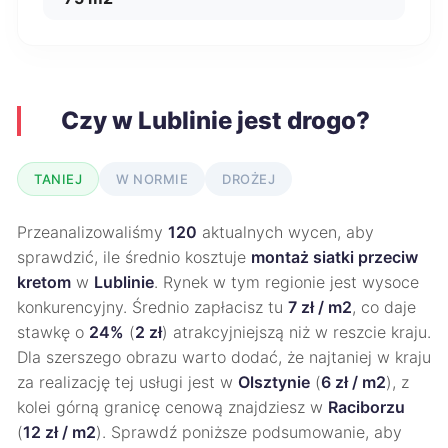
Czy w Lublinie jest drogo?
TANIEJ
W NORMIE
DROŻEJ
Przeanalizowaliśmy
120
aktualnych wycen, aby
sprawdzić, ile średnio kosztuje
montaż siatki przeciw
kretom
w
Lublinie
. Rynek w tym regionie jest wysoce
konkurencyjny. Średnio zapłacisz tu
7 zł / m2
, co daje
stawkę o
24%
(
2 zł
) atrakcyjniejszą niż w reszcie kraju.
Dla szerszego obrazu warto dodać, że najtaniej w kraju
za realizację tej usługi jest w
Olsztynie
(
6 zł / m2
), z
kolei górną granicę cenową znajdziesz w
Raciborzu
(
12 zł / m2
). Sprawdź poniższe podsumowanie, aby