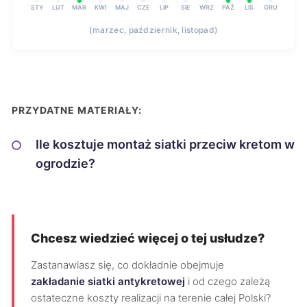
STY
LUT
MAR
KWI
MAJ
CZE
LIP
SIE
WRZ
PAŹ
LIS
GRU
(marzec, październik, listopad)
PRZYDATNE MATERIAŁY:
Ile kosztuje montaż siatki przeciw kretom w
ogrodzie?
Chcesz wiedzieć więcej o tej usłudze?
Zastanawiasz się, co dokładnie obejmuje
zakładanie siatki antykretowej
i od czego zależą
ostateczne koszty realizacji na terenie całej Polski?