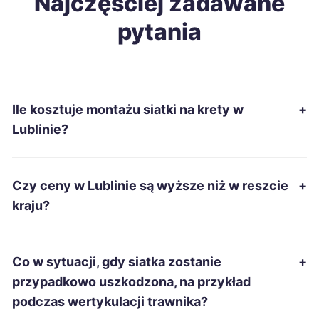
Najczęściej zadawane
pytania
Katowice
9 zł
Gliwice
9 zł
Ile kosztuje montażu siatki na krety w
+
Płock
9 zł
Lublinie?
Radom
9 zł
Czy ceny w Lublinie są wyższe niż w reszcie
+
Koszalin
9 zł
kraju?
Sosnowiec
9 zł
Co w sytuacji, gdy siatka zostanie
+
Dąbrowa Górnicza
9 zł
przypadkowo uszkodzona, na przykład
podczas wertykulacji trawnika?
Kalisz
9 zł