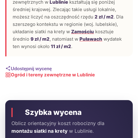
zewnętrznych w
Lublinie
kształtują się poniżej
średniej krajowej. Zlecając takie usługi lokalnie,
możesz liczyć na oszczędność rzędu
2 zł / m2
. Dla
szerszego kontekstu w regionie (woj. lubelskie),
układanie siatki na krety w
Zamościu
kosztuje
średnio
9 zł / m2
, natomiast w
Puławach
wydatek
ten wynosi około
11 zł / m2
.
Udostępnij wycenę
Ogród i tereny zewnętrzne w Lublinie
Szybka wycena
Oblicz orientacyjny koszt robocizny dla
montażu siatki na krety
w Lublinie.