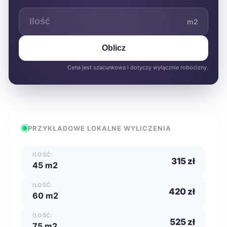
m2
Oblicz
Cena jest szacunkowa i dotyczy wyłącznie robocizny.
PRZYKŁADOWE LOKALNE WYLICZENIA
ILOŚĆ:
315 zł
45 m2
ILOŚĆ:
420 zł
60 m2
ILOŚĆ:
525 zł
75 m2