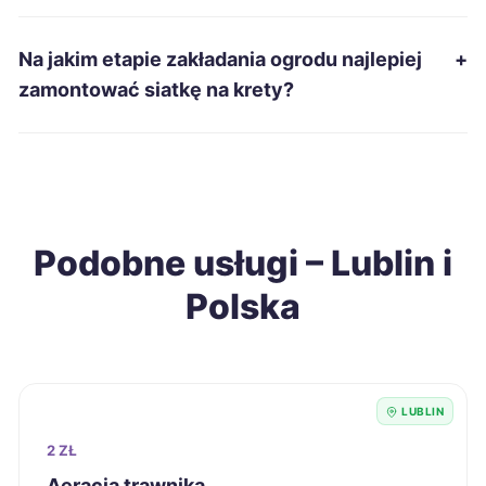
Lubin
9 zł
Na jakim etapie zakładania ogrodu najlepiej
+
zamontować siatkę na krety?
Zabrze
9 zł
Elbląg
9 zł
Tarnów
9 zł
Podobne usługi – Lublin i
Polska
Chorzów
9 zł
Legnica
9 zł
LUBLIN
Jaworzno
9 zł
2 ZŁ
Suwałki
9 zł
Aeracja trawnika