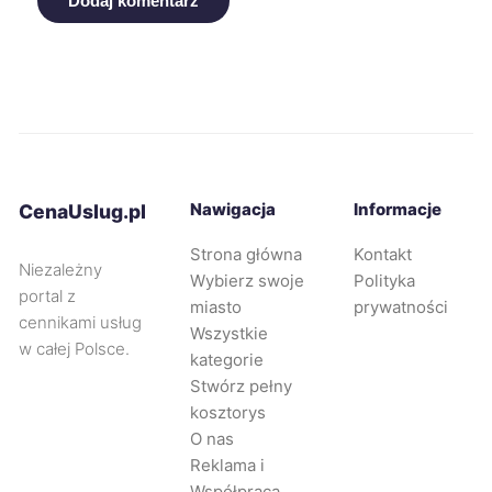
Dodaj komentarz
Nowa Sól
9 zł
Nysa
9 zł
Ostrów Wielkopolski
9 zł
Nawigacja
Informacje
CenaUslug.pl
Ostrołęka
9 zł
Strona główna
Kontakt
Niezależny
Wybierz swoje
Polityka
portal z
Oświęcim
9 zł
miasto
prywatności
cennikami usług
Wszystkie
w całej Polsce.
kategorie
Piekary Śląskie
9 zł
Stwórz pełny
kosztorys
Przemyśl
9 zł
O nas
Reklama i
Radomsko
9 zł
Współpraca