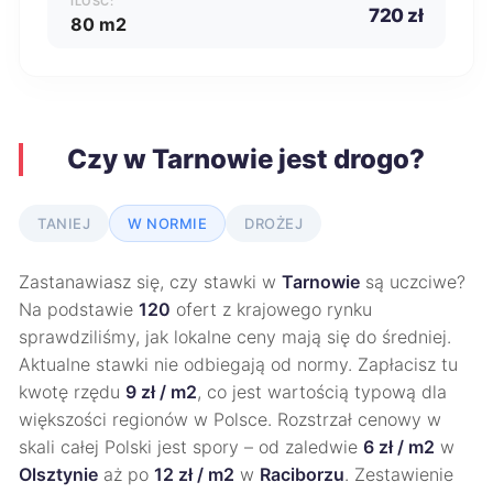
ILOŚĆ:
720 zł
80 m2
Czy w Tarnowie jest drogo?
TANIEJ
W NORMIE
DROŻEJ
Zastanawiasz się, czy stawki w
Tarnowie
są uczciwe?
Na podstawie
120
ofert z krajowego rynku
sprawdziliśmy, jak lokalne ceny mają się do średniej.
Aktualne stawki nie odbiegają od normy. Zapłacisz tu
kwotę rzędu
9 zł / m2
, co jest wartością typową dla
większości regionów w Polsce. Rozstrzał cenowy w
skali całej Polski jest spory – od zaledwie
6 zł / m2
w
Olsztynie
aż po
12 zł / m2
w
Raciborzu
. Zestawienie