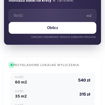
montażu siatki na krety
w Tarnowie.
m2
Oblicz
Cena jest szacunkowa i dotyczy wyłącznie robocizny.
PRZYKŁADOWE LOKALNE WYLICZENIA
ILOŚĆ:
540 zł
60 m2
ILOŚĆ:
315 zł
35 m2