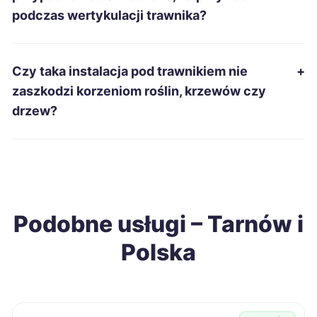
podczas wertykulacji trawnika?
Kalisz
9 zł
Lubin
9 zł
Czy taka instalacja pod trawnikiem nie
+
zaszkodzi korzeniom roślin, krzewów czy
Zabrze
9 zł
drzew?
Elbląg
9 zł
Tarnów
9 zł
TWOJE MIASTO
Podobne usługi – Tarnów i
Chorzów
9 zł
Polska
Legnica
9 zł
Jaworzno
9 zł