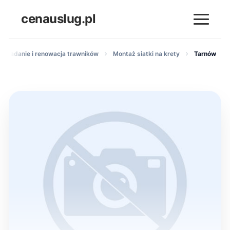
cenauslug.pl
Zakładanie i renowacja trawników
Montaż siatki na krety
Tarnów