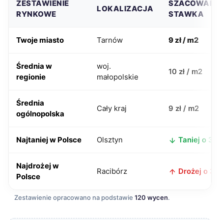
ZESTAWIENIE
SZACOWAN
LOKALIZACJA
RYNKOWE
STAWKA
Twoje miasto
Tarnów
9 zł / m2
Średnia w
woj.
10 zł / m2
regionie
małopolskie
Średnia
Cały kraj
9 zł / m2
ogólnopolska
Najtaniej w Polsce
Olsztyn
Taniej o 3 z
Najdrożej w
Racibórz
Drożej o 3 z
Polsce
Zestawienie opracowano na podstawie
120 wycen
.