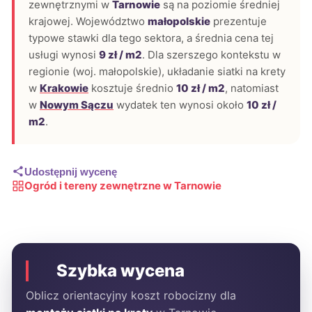
zewnętrznymi w
Tarnowie
są na poziomie średniej
krajowej. Województwo
małopolskie
prezentuje
typowe stawki dla tego sektora, a średnia cena tej
usługi wynosi
9 zł / m2
. Dla szerszego kontekstu w
regionie (woj. małopolskie), układanie siatki na krety
w
Krakowie
kosztuje średnio
10 zł / m2
, natomiast
w
Nowym Sączu
wydatek ten wynosi około
10 zł /
m2
.
Udostępnij wycenę
Ogród i tereny zewnętrzne w Tarnowie
Szybka wycena
Oblicz orientacyjny koszt robocizny dla