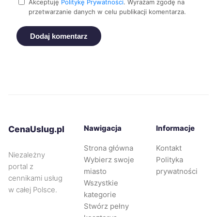
Akceptuję
Politykę Prywatności
. Wyrażam zgodę na
przetwarzanie danych w celu publikacji komentarza.
Mikołów
9 zł
Dodaj komentarz
Nowa Sól
9 zł
Nysa
9 zł
Ostrów Wielkopolski
9 zł
Ostrołęka
Nawigacja
Informacje
9 zł
CenaUslug.pl
Strona główna
Kontakt
Niezależny
Oświęcim
9 zł
TWÓJ REGION
Wybierz swoje
Polityka
portal z
miasto
prywatności
cennikami usług
Piekary Śląskie
9 zł
Wszystkie
w całej Polsce.
kategorie
Stwórz pełny
Przemyśl
9 zł