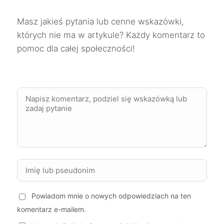
Ciechanów
9 zł
Masz jakieś pytania lub cenne wskazówki,
których nie ma w artykule? Każdy komentarz to
pomoc dla całej społeczności!
Dębica
9 zł
Jarosław
9 zł
Kędzierzyn-Koźle
9 zł
Krosno
9 zł
Kutno
9 zł
Kwidzyn
9 zł
Powiadom mnie o nowych odpowiedziach na ten
komentarz e-mailem.
Malbork
9 zł