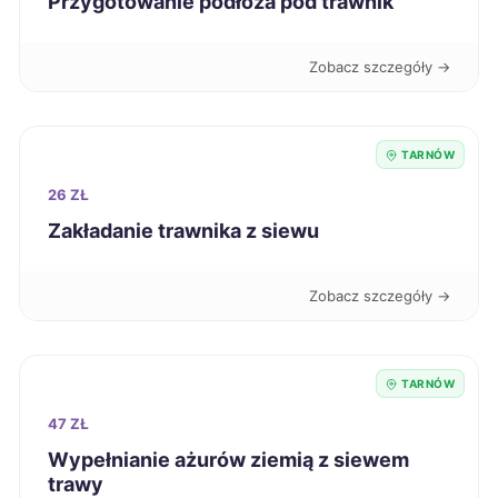
Przygotowanie podłoża pod trawnik
Piotrków Trybunalski
9 zł
Zobacz szczegóły →
Gniezno
9 zł
TARNÓW
Głogów
9 zł
26 ZŁ
Zakładanie trawnika z siewu
Siemianowice Śląskie
9 zł
Pabianice
9 zł
Zobacz szczegóły →
Mielec
9 zł
TARNÓW
Włocławek
9 zł
47 ZŁ
Wypełnianie ażurów ziemią z siewem
Jastrzębie-Zdrój
9 zł
trawy