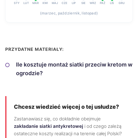
STY
LUT
MAR
KWI
MAJ
CZE
LIP
SIE
WRZ
PAŹ
LIS
GRU
(marzec, październik, listopad)
PRZYDATNE MATERIAŁY:
Ile kosztuje montaż siatki przeciw kretom w
ogrodzie?
Chcesz wiedzieć więcej o tej usłudze?
Zastanawiasz się, co dokładnie obejmuje
zakładanie siatki antykretowej
i od czego zależą
ostateczne koszty realizacji na terenie całej Polski?