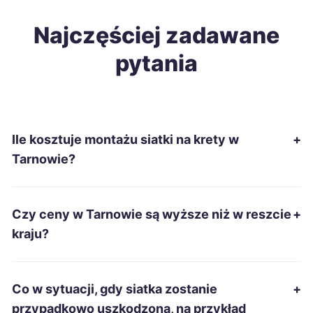
Gdańsk
Najczęściej zadawane
9 zł
pytania
Katowice
9 zł
Gliwice
9 zł
Ile kosztuje montażu siatki na krety w
+
Płock
9 zł
Tarnowie?
Radom
9 zł
Czy ceny w Tarnowie są wyższe niż w reszcie
+
Koszalin
9 zł
kraju?
Sosnowiec
9 zł
Co w sytuacji, gdy siatka zostanie
+
Dąbrowa Górnicza
9 zł
przypadkowo uszkodzona, na przykład