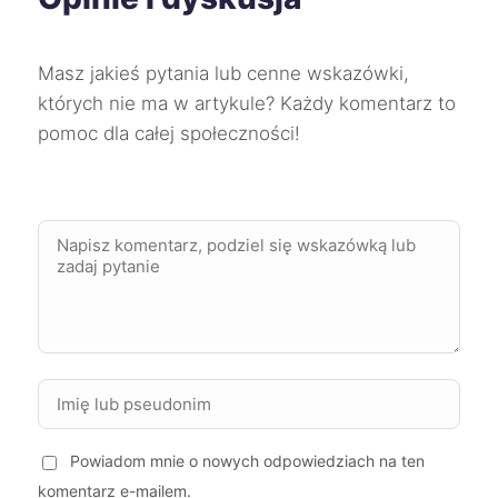
Bolesławiec
9 zł
Chojnice
9 zł
Masz jakieś pytania lub cenne wskazówki,
których nie ma w artykule? Każdy komentarz to
pomoc dla całej społeczności!
Ciechanów
9 zł
TWÓJ REGION
Dębica
9 zł
Jarosław
9 zł
Kędzierzyn-Koźle
9 zł
Krosno
9 zł
Kutno
9 zł
Powiadom mnie o nowych odpowiedziach na ten
komentarz e-mailem.