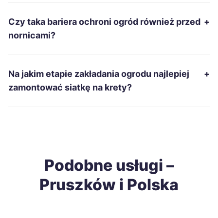
Sosnowiec
9 zł
Czy taka bariera ochroni ogród również przed
+
Dąbrowa Górnicza
9 zł
nornicami?
Kalisz
9 zł
Na jakim etapie zakładania ogrodu najlepiej
+
Lubin
9 zł
zamontować siatkę na krety?
Zabrze
9 zł
Elbląg
9 zł
Podobne usługi –
Tarnów
9 zł
Pruszków i Polska
Chorzów
9 zł