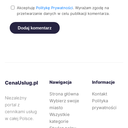
Kwidzyn
9 zł
Akceptuję
Politykę Prywatności
. Wyrażam zgodę na
przetwarzanie danych w celu publikacji komentarza.
Malbork
9 zł
Dodaj komentarz
Mikołów
9 zł
Nowa Sól
9 zł
Nysa
9 zł
Ostrów Wielkopolski
Nawigacja
Informacje
9 zł
CenaUslug.pl
Strona główna
Kontakt
Niezależny
Ostrołęka
9 zł
TWÓJ REGION
Wybierz swoje
Polityka
portal z
miasto
prywatności
cennikami usług
Oświęcim
9 zł
Wszystkie
w całej Polsce.
kategorie