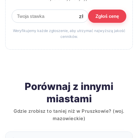
zł
Zgłoś cenę
Weryfikujemy każde zgłoszenie, aby utrzymać najwyższą jakość
cenników.
Porównaj z innymi
miastami
Gdzie zrobisz to taniej niż w Pruszkowie? (woj.
mazowieckie)