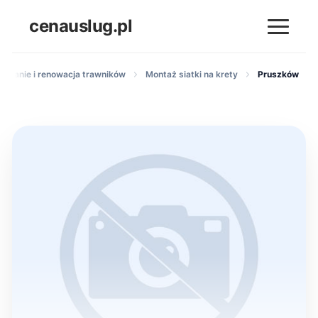
cenauslug.pl
ładanie i renowacja trawników
Montaż siatki na krety
Pruszków