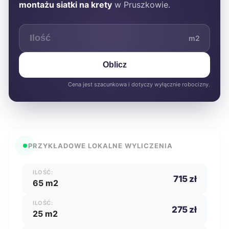
montażu siatki na krety
w Pruszkowie.
m2
Oblicz
Cena jest szacunkowa i dotyczy wyłącznie robocizny.
PRZYKŁADOWE LOKALNE WYLICZENIA
ILOŚĆ:
715 zł
65 m2
ILOŚĆ:
275 zł
25 m2