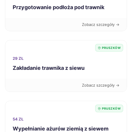
Mysłowice
9 zł
Przygotowanie podłoża pod trawnik
Konin
9 zł
Zobacz szczegóły →
Piotrków Trybunalski
9 zł
PRUSZKÓW
Gniezno
9 zł
29 ZŁ
Zakładanie trawnika z siewu
Głogów
9 zł
Siemianowice Śląskie
9 zł
Zobacz szczegóły →
Pabianice
9 zł
PRUSZKÓW
Mielec
9 zł
54 ZŁ
Wypełnianie ażurów ziemią z siewem