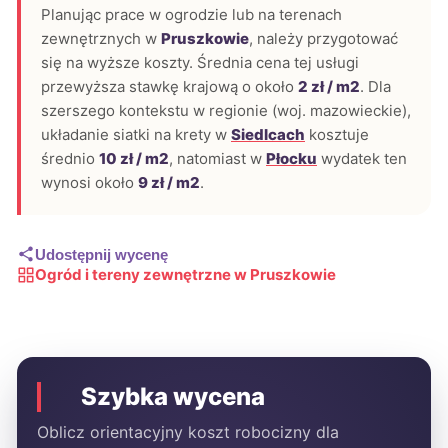
Planując prace w ogrodzie lub na terenach
zewnętrznych w
Pruszkowie
, należy przygotować
się na wyższe koszty. Średnia cena tej usługi
przewyższa stawkę krajową o około
2 zł / m2
. Dla
szerszego kontekstu w regionie (woj. mazowieckie),
układanie siatki na krety w
Siedlcach
kosztuje
średnio
10 zł / m2
, natomiast w
Płocku
wydatek ten
wynosi około
9 zł / m2
.
Udostępnij wycenę
Ogród i tereny zewnętrzne w Pruszkowie
Szybka wycena
Oblicz orientacyjny koszt robocizny dla