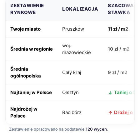
ZESTAWIENIE
SZACOWAN
LOKALIZACJA
RYNKOWE
STAWKA
Twoje miasto
Pruszków
11 zł / m2
woj.
Średnia w regionie
10 zł / m2
mazowieckie
Średnia
Cały kraj
9 zł / m2
ogólnopolska
Najtaniej w Polsce
Olsztyn
Taniej o 5 z
Najdrożej w
Racibórz
Drożej o 1 z
Polsce
Zestawienie opracowano na podstawie
120 wycen
.