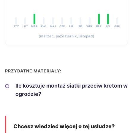
STY
LUT
MAR
KWI
MAJ
CZE
LIP
SIE
WRZ
PAŹ
LIS
GRU
(marzec, październik, listopad)
PRZYDATNE MATERIAŁY:
Ile kosztuje montaż siatki przeciw kretom w
ogrodzie?
Chcesz wiedzieć więcej o tej usłudze?