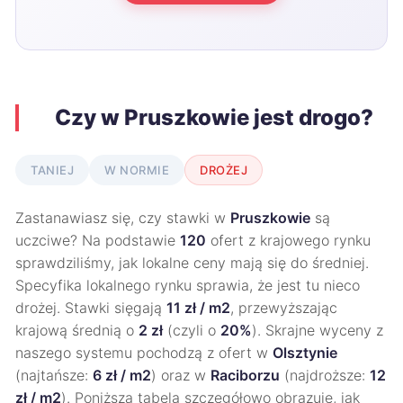
Czy w Pruszkowie jest drogo?
TANIEJ
W NORMIE
DROŻEJ
Zastanawiasz się, czy stawki w
Pruszkowie
są
uczciwe? Na podstawie
120
ofert z krajowego rynku
sprawdziliśmy, jak lokalne ceny mają się do średniej.
Specyfika lokalnego rynku sprawia, że jest tu nieco
drożej. Stawki sięgają
11 zł / m2
, przewyższając
krajową średnią o
2 zł
(czyli o
20%
). Skrajne wyceny z
naszego systemu pochodzą z ofert w
Olsztynie
(najtańsze:
6 zł / m2
) oraz w
Raciborzu
(najdroższe:
12
zł / m2
). Poniższa tabela szczegółowo obrazuje, jak