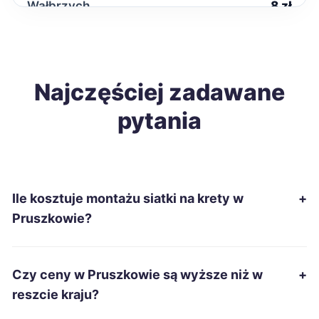
Wałbrzych
8 zł
Poznań
9 zł
Gdańsk
Najczęściej zadawane
9 zł
pytania
Katowice
9 zł
Gliwice
9 zł
Ile kosztuje montażu siatki na krety w
+
Płock
9 zł
TWÓJ REGION
Pruszkowie?
Radom
9 zł
TWÓJ REGION
Czy ceny w Pruszkowie są wyższe niż w
+
Koszalin
9 zł
reszcie kraju?