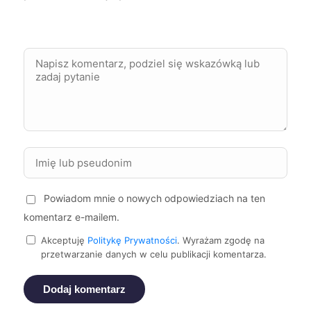
Dębica
9 zł
Jarosław
9 zł
Kędzierzyn-Koźle
9 zł
Krosno
9 zł
Kutno
9 zł
Powiadom mnie o nowych odpowiedziach na ten
komentarz e-mailem.
Kwidzyn
9 zł
TWÓJ REGION
Akceptuję
Politykę Prywatności
. Wyrażam zgodę na
przetwarzanie danych w celu publikacji komentarza.
Malbork
9 zł
TWÓJ REGION
Dodaj komentarz
Mikołów
9 zł