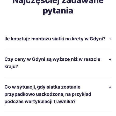
Najczęściej zadawane
pytania
Katowice
9 zł
Gliwice
9 zł
Ile kosztuje montażu siatki na krety w Gdyni?
+
Płock
9 zł
Radom
9 zł
Czy ceny w Gdyni są wyższe niż w reszcie
+
kraju?
Koszalin
9 zł
Sosnowiec
9 zł
Co w sytuacji, gdy siatka zostanie
+
przypadkowo uszkodzona, na przykład
Dąbrowa Górnicza
9 zł
podczas wertykulacji trawnika?
Kalisz
9 zł