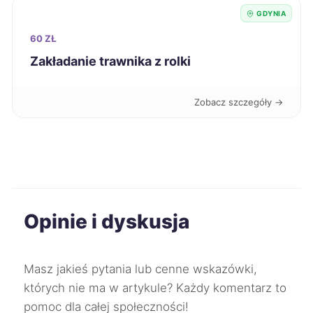
GDYNIA
Łomża
9 zł
60 ZŁ
Zakładanie trawnika z rolki
Tomaszów Mazowiecki
9 zł
Zobacz szczegóły →
Chełm
9 zł
Ostrowiec Świętokrzyski
9 zł
Biała Podlaska
9 zł
Opinie i dyskusja
Bolesławiec
9 zł
Chojnice
9 zł
Masz jakieś pytania lub cenne wskazówki,
TWÓJ REGION
których nie ma w artykule? Każdy komentarz to
pomoc dla całej społeczności!
Ciechanów
9 zł