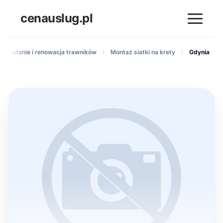
cenauslug.pl
Zakładanie i renowacja trawników
Montaż siatki na krety
Gdynia