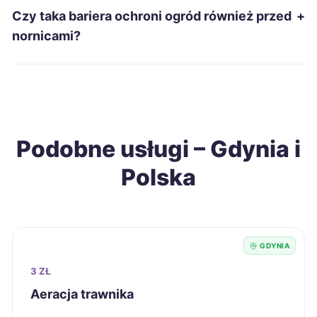
Czy taka bariera ochroni ogród również przed
+
Lubin
9 zł
nornicami?
Zabrze
9 zł
Elbląg
9 zł
Podobne usługi – Gdynia i
Tarnów
9 zł
Polska
Chorzów
9 zł
Legnica
9 zł
GDYNIA
Jaworzno
9 zł
3 ZŁ
Aeracja trawnika
Suwałki
9 zł