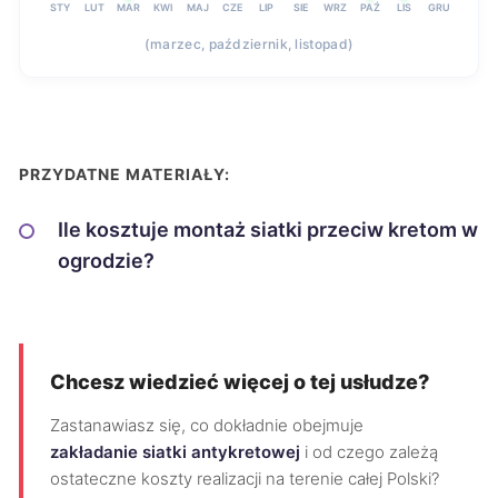
STY
LUT
MAR
KWI
MAJ
CZE
LIP
SIE
WRZ
PAŹ
LIS
GRU
(marzec, październik, listopad)
PRZYDATNE MATERIAŁY:
Ile kosztuje montaż siatki przeciw kretom w
ogrodzie?
Chcesz wiedzieć więcej o tej usłudze?
Zastanawiasz się, co dokładnie obejmuje
zakładanie siatki antykretowej
i od czego zależą
ostateczne koszty realizacji na terenie całej Polski?