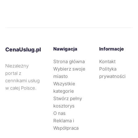
Nowa Sól
9 zł
Nysa
9 zł
Ostrów Wielkopolski
Nawigacja
Informacje
9 zł
CenaUslug.pl
Strona główna
Kontakt
Niezależny
Ostrołęka
9 zł
Wybierz swoje
Polityka
portal z
miasto
prywatności
cennikami usług
Oświęcim
9 zł
Wszystkie
w całej Polsce.
kategorie
Stwórz pełny
Piekary Śląskie
9 zł
kosztorys
O nas
Przemyśl
9 zł
Reklama i
Współpraca
Radomsko
9 zł