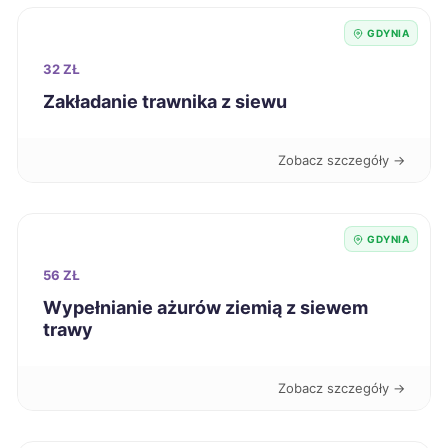
GDYNIA
Gniezno
9 zł
32 ZŁ
Zakładanie trawnika z siewu
Głogów
9 zł
Siemianowice Śląskie
9 zł
Zobacz szczegóły →
Pabianice
9 zł
GDYNIA
Mielec
9 zł
56 ZŁ
Wypełnianie ażurów ziemią z siewem
Włocławek
9 zł
trawy
Jastrzębie-Zdrój
9 zł
Zobacz szczegóły →
Inowrocław
9 zł