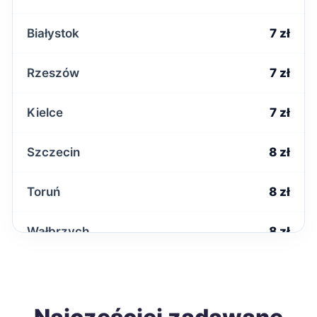
Białystok
7 zł
Rzeszów
7 zł
Kielce
7 zł
Szczecin
8 zł
Toruń
8 zł
Wałbrzych
8 zł
Poznań
9 zł
Gdańsk
9 zł
TWÓJ REGION