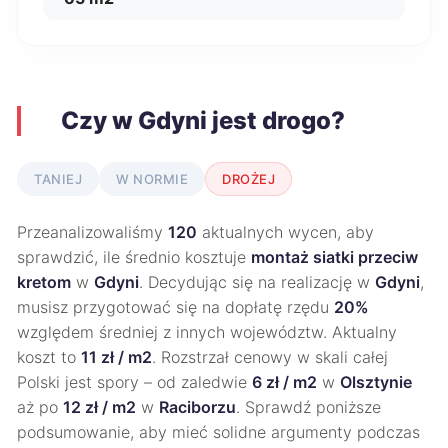
Czy w Gdyni jest drogo?
TANIEJ
W NORMIE
DROŻEJ
Przeanalizowaliśmy
120
aktualnych wycen, aby
sprawdzić, ile średnio kosztuje
montaż siatki przeciw
kretom
w
Gdyni
. Decydując się na realizację w
Gdyni
,
musisz przygotować się na dopłatę rzędu
20%
względem średniej z innych województw. Aktualny
koszt to
11 zł / m2
. Rozstrzał cenowy w skali całej
Polski jest spory – od zaledwie
6 zł / m2
w
Olsztynie
aż po
12 zł / m2
w
Raciborzu
. Sprawdź poniższe
podsumowanie, aby mieć solidne argumenty podczas