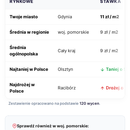
RYNKOWE
STAWKA
Twoje miasto
Gdynia
11 zł / m2
Średnia w regionie
woj. pomorskie
9 zł / m2
Średnia
Cały kraj
9 zł / m2
ogólnopolska
Najtaniej w Polsce
Olsztyn
Taniej o 5 z
Najdrożej w
Racibórz
Drożej o 1 z
Polsce
Zestawienie opracowano na podstawie
120 wycen
.
Sprawdź również w woj. pomorskie: