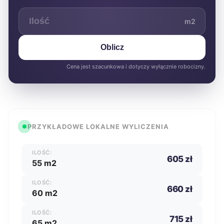
m2
Oblicz
Cena jest szacunkowa i dotyczy wyłącznie robocizny.
PRZYKŁADOWE LOKALNE WYLICZENIA
ILOŚĆ:
605 zł
55 m2
ILOŚĆ:
660 zł
60 m2
ILOŚĆ:
715 zł
65 m2