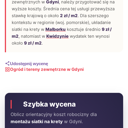
zewnętrznych w
Gdyni
, należy przygotować się na
wyższe koszty. Średnia cena tej usługi przewyższa
stawkę krajową o około
2 zł / m2
. Dla szerszego
kontekstu w regionie (woj. pomorskie), układanie
siatki na krety w
Malborku
kosztuje średnio
9 zł /
m2
, natomiast w
Kwidzynie
wydatek ten wynosi
około
9 zł / m2
.
Udostępnij wycenę
Ogród i tereny zewnętrzne w Gdyni
Szybka wycena
Oblicz orientacyjny koszt robocizny dla
montażu siatki na krety
w Gdyni.