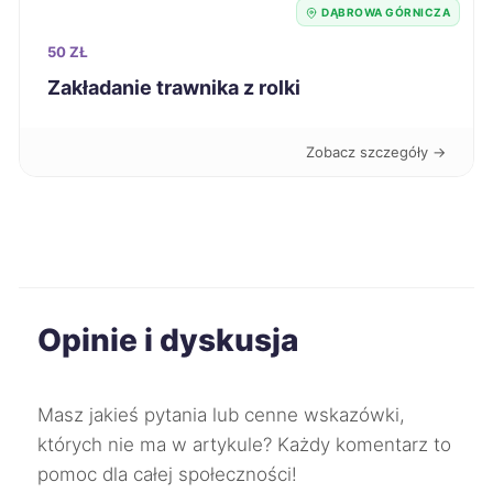
DĄBROWA GÓRNICZA
50 ZŁ
Tomaszów Mazowiecki
9 zł
Zakładanie trawnika z rolki
Chełm
9 zł
Zobacz szczegóły →
Ostrowiec Świętokrzyski
9 zł
Biała Podlaska
9 zł
Bolesławiec
9 zł
Opinie i dyskusja
Chojnice
9 zł
Masz jakieś pytania lub cenne wskazówki,
Ciechanów
9 zł
których nie ma w artykule? Każdy komentarz to
pomoc dla całej społeczności!
Dębica
9 zł