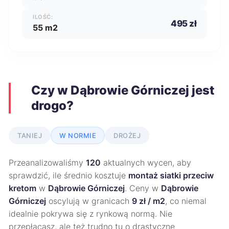
ILOŚĆ:
495 zł
55 m2
Czy w Dąbrowie Górniczej jest
drogo?
TANIEJ
W NORMIE
DROŻEJ
Przeanalizowaliśmy
120
aktualnych wycen, aby
sprawdzić, ile średnio kosztuje
montaż siatki przeciw
kretom
w
Dąbrowie Górniczej
. Ceny w
Dąbrowie
Górniczej
oscylują w granicach
9 zł / m2
, co niemal
idealnie pokrywa się z rynkową normą. Nie
przepłacasz, ale też trudno tu o drastyczne