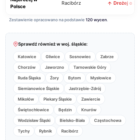
Racibórz
Drożej o 3 z
Polsce
Zestawienie opracowano na podstawie
120 wycen
.
Sprawdź również w woj. śląskie:
Katowice
Gliwice
Sosnowiec
Zabrze
Chorzów
Jaworzno
Tarnowskie Góry
Ruda Śląska
Żory
Bytom
Mysłowice
Siemianowice Śląskie
Jastrzębie-Zdrój
Mikołów
Piekary Śląskie
Zawiercie
Świętochłowice
Będzin
Knurów
Wodzisław Śląski
Bielsko-Biała
Częstochowa
Tychy
Rybnik
Racibórz