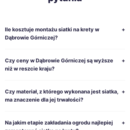
Gliwice
9 zł
TWÓJ REGION
Ile kosztuje montażu siatki na krety w
+
Płock
9 zł
Dąbrowie Górniczej?
Radom
9 zł
Czy ceny w Dąbrowie Górniczej są wyższe
+
Koszalin
9 zł
niż w reszcie kraju?
Sosnowiec
9 zł
TWÓJ REGION
Czy materiał, z którego wykonana jest siatka,
+
Dąbrowa Górnicza
9 zł
TWOJE MIASTO
ma znaczenie dla jej trwałości?
Kalisz
9 zł
Na jakim etapie zakładania ogrodu najlepiej
+
Lubin
9 zł