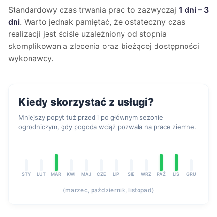
Standardowy czas trwania prac to zazwyczaj
1 dni – 3
dni
. Warto jednak pamiętać, że ostateczny czas
realizacji jest ściśle uzależniony od stopnia
skomplikowania zlecenia oraz bieżącej dostępności
wykonawcy.
Kiedy skorzystać z usługi?
Mniejszy popyt tuż przed i po głównym sezonie
ogrodniczym, gdy pogoda wciąż pozwala na prace ziemne.
STY
LUT
MAR
KWI
MAJ
CZE
LIP
SIE
WRZ
PAŹ
LIS
GRU
(marzec, październik, listopad)