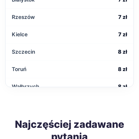
Rzeszów
7 zł
Kielce
7 zł
Szczecin
8 zł
Toruń
8 zł
Wałbrzych
8 zł
Poznań
9 zł
Gdańsk
Najczęściej zadawane
9 zł
pytania
Katowice
9 zł
TWÓJ REGION