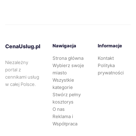
Nysa
9 zł
Ostrów Wielkopolski
9 zł
Nawigacja
Informacje
CenaUslug.pl
Ostrołęka
9 zł
Strona główna
Kontakt
Niezależny
Wybierz swoje
Polityka
Oświęcim
9 zł
portal z
miasto
prywatności
cennikami usług
Wszystkie
w całej Polsce.
Piekary Śląskie
9 zł
TWÓJ REGION
kategorie
Stwórz pełny
Przemyśl
9 zł
kosztorys
O nas
Reklama i
Radomsko
9 zł
Współpraca
Sanok
9 zł