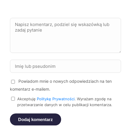
Jarosław
9 zł
Kędzierzyn-Koźle
9 zł
Krosno
9 zł
Kutno
9 zł
Kwidzyn
Powiadom mnie o nowych odpowiedziach na ten
9 zł
komentarz e-mailem.
Malbork
9 zł
Akceptuję
Politykę Prywatności
. Wyrażam zgodę na
przetwarzanie danych w celu publikacji komentarza.
Mikołów
9 zł
TWÓJ REGION
Dodaj komentarz
Nowa Sól
9 zł