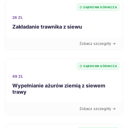
DĄBROWA GÓRNICZA
Głogów
9 zł
26 ZŁ
Zakładanie trawnika z siewu
Siemianowice Śląskie
9 zł
TWÓJ REGION
Zobacz szczegóły →
Pabianice
9 zł
Mielec
9 zł
DĄBROWA GÓRNICZA
49 ZŁ
Włocławek
9 zł
Wypełnianie ażurów ziemią z siewem
trawy
Jastrzębie-Zdrój
9 zł
TWÓJ REGION
Zobacz szczegóły →
Inowrocław
9 zł
Łomża
9 zł