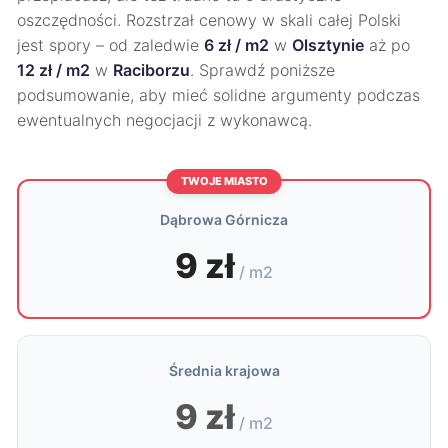
oszczędności. Rozstrzał cenowy w skali całej Polski
jest spory – od zaledwie
6 zł / m2
w
Olsztynie
aż po
12 zł / m2
w
Raciborzu
. Sprawdź poniższe
podsumowanie, aby mieć solidne argumenty podczas
ewentualnych negocjacji z wykonawcą.
TWOJE MIASTO
Dąbrowa Górnicza
9 zł
/ m2
Średnia krajowa
9 zł
/ m2