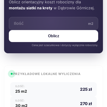
Oblicz orientacyjny koszt robocizny dla
montażu siatki na krety
w Dąbrowie Górniczej.
m2
Oblicz
Cena jest szacunkowa i dotyczy wyłącznie robocizny.
PRZYKŁADOWE LOKALNE WYLICZENIA
ILOŚĆ:
225 zł
25 m2
ILOŚĆ:
270 zł
30 m2