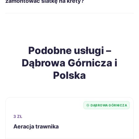
zamontować siatkę na krety?
Zabrze
9 zł
TWÓJ REGION
Elbląg
9 zł
Podobne usługi –
Tarnów
9 zł
Dąbrowa Górnicza i
Chorzów
9 zł
TWÓJ REGION
Polska
Legnica
9 zł
Jaworzno
9 zł
TWÓJ REGION
DĄBROWA GÓRNICZA
3 ZŁ
Suwałki
9 zł
Aeracja trawnika
Leszno
9 zł