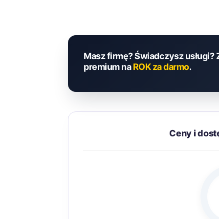
Masz firmę? Świadczysz usługi? 
premium na
ROK za darmo
.
Ceny i dos