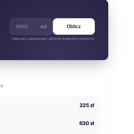
m2
Oblicz
Cena jest szacunkowa i dotyczy wyłącznie robocizny.
IA
225 zł
630 zł