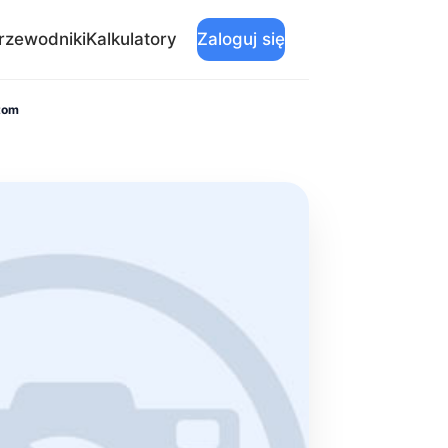
rzewodniki
Kalkulatory
Zaloguj się
tom