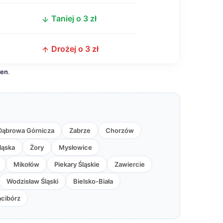
Taniej o 3 zł
z
Drożej o 3 zł
cen
.
Dąbrowa Górnicza
Zabrze
Chorzów
ląska
Żory
Mysłowice
Mikołów
Piekary Śląskie
Zawiercie
Wodzisław Śląski
Bielsko-Biała
acibórz