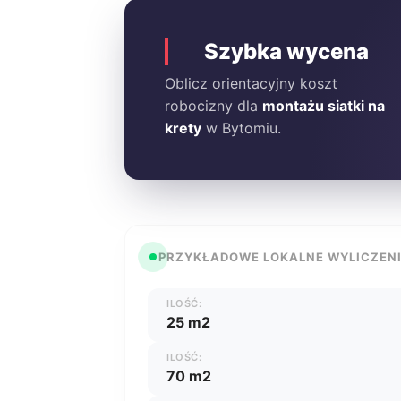
Szybka wycena
Oblicz orientacyjny koszt
robocizny dla
montażu siatki na
krety
w Bytomiu.
PRZYKŁADOWE LOKALNE WYLICZEN
ILOŚĆ:
25 m2
ILOŚĆ:
70 m2