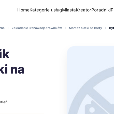
Home
Kategorie usług
Miasta
Kreator
Poradniki
P
zne
Zakładanie i renowacja trawników
Montaż siatki na krety
By
ik
ki na
tleń