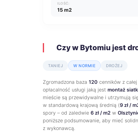
ILOŚĆ:
15 m2
Czy w Bytomiu jest dr
TANIEJ
W NORMIE
DROŻEJ
Zgromadzona baza
120
cenników z całej
opłacalność usługi jaką jest
montaż siatk
mieście są przewidywalne i utrzymują si
w standardową krajową średnią (
9 zł / m
spory – od zaledwie
6 zł / m2
w
Olsztyni
poniższe podsumowanie, aby mieć solid
z wykonawcą.