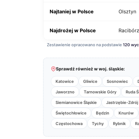
Najtaniej w Polsce
Olsztyn
Najdrożej w Polsce
Racibór
Zestawienie opracowano na podstawie
120 wy
Sprawdź również w woj. śląskie:
Katowice
Gliwice
Sosnowiec
Jaworzno
Tarnowskie Góry
Ruda Ś
Siemianowice Śląskie
Jastrzębie-Zdrój
Świętochłowice
Będzin
Knurów
Częstochowa
Tychy
Rybnik
R