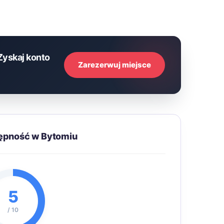
Zyskaj konto
Zarezerwuj miejsce
tępność w Bytomiu
5
/ 10