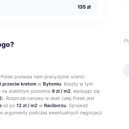
135 zł
Pl
ogo?
 Polski pozwala nam precyzyjnie ocenić
i przeciw kretom
w
Bytomiu
. Koszty w tym
ę na stabilnym poziomie
9 zł / m2
, wpisując się
2
). Rozstrzał cenowy w skali całej Polski jest
e
aż po
12 zł / m2
w
Raciborzu
. Sprawdź
ne argumenty podczas ewentualnych negocjacji