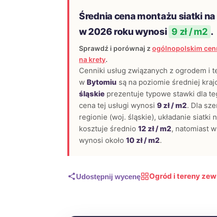
Średnia cena montażu siatki na
w 2026 roku wynosi
9 zł / m2
.
Sprawdź i porównaj z
ogólnopolskim cenn
na krety
.
Cenniki usług związanych z ogrodem i 
w
Bytomiu
są na poziomie średniej kra
śląskie
prezentuje typowe stawki dla teg
cena tej usługi wynosi
9 zł / m2
. Dla sz
regionie (woj. śląskie), układanie siatki
kosztuje średnio
12 zł / m2
, natomiast 
wynosi około
10 zł / m2
.
Ogród i tereny ze
Udostępnij wycenę