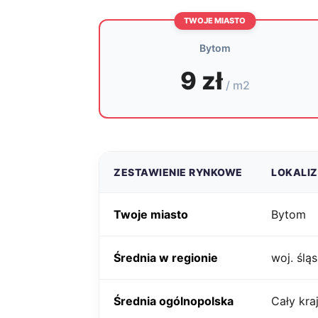
TWOJE MIASTO
Bytom
9 zł
/ m2
ZESTAWIENIE RYNKOWE
LOKALI
Twoje miasto
Bytom
Średnia w regionie
woj. śląs
Średnia ogólnopolska
Cały kra