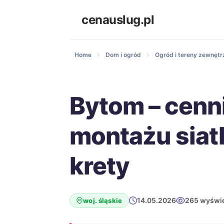
cenauslug.pl
Home
Dom i ogród
Ogród i tereny zewnętr
Bytom – cenn
montażu siat
krety
14.05.2026
265 wyświe
woj. śląskie