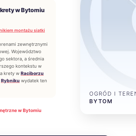
 krety w Bytomiu
ikiem montażu siatki
terenami zewnętrznymi
jowej. Województwo
o sektora, a średnia
erszego kontekstu w
 na krety w
Raciborzu
w
Rybniku
wydatek ten
OGRÓD I TER
BYTOM
wnętrzne w Bytomiu