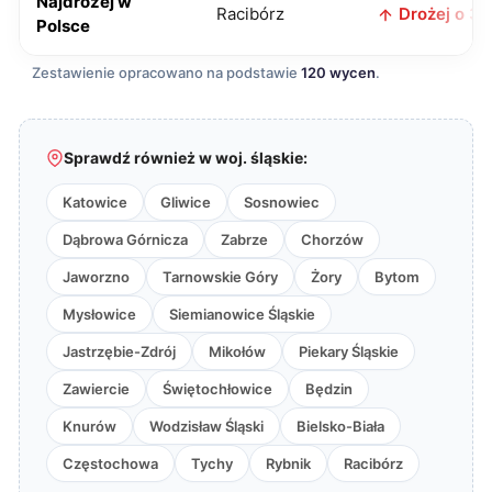
Najdrożej w
Racibórz
Drożej o 3 z
Polsce
Zestawienie opracowano na podstawie
120 wycen
.
Sprawdź również w woj. śląskie:
Katowice
Gliwice
Sosnowiec
Dąbrowa Górnicza
Zabrze
Chorzów
Jaworzno
Tarnowskie Góry
Żory
Bytom
Mysłowice
Siemianowice Śląskie
Jastrzębie-Zdrój
Mikołów
Piekary Śląskie
Zawiercie
Świętochłowice
Będzin
Knurów
Wodzisław Śląski
Bielsko-Biała
Częstochowa
Tychy
Rybnik
Racibórz