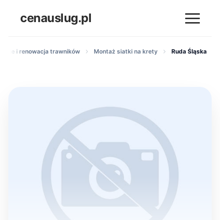
cenauslug.pl
danie i renowacja trawników
Montaż siatki na krety
Ruda Śląska