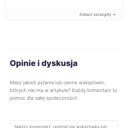
Tomaszów Mazowiecki
9 zł
Zobacz szczegóły →
Chełm
9 zł
Ostrowiec Świętokrzyski
9 zł
Biała Podlaska
9 zł
Opinie i dyskusja
Bolesławiec
9 zł
Chojnice
9 zł
Masz jakieś pytania lub cenne wskazówki,
których nie ma w artykule? Każdy komentarz to
pomoc dla całej społeczności!
Ciechanów
9 zł
Dębica
9 zł