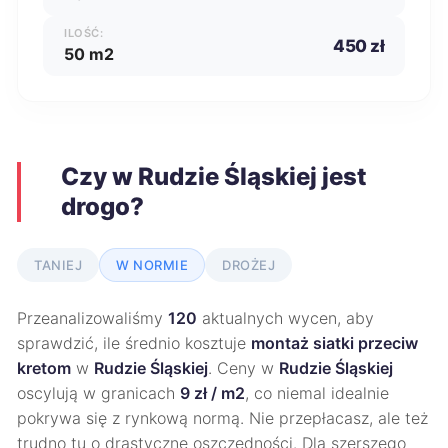
ILOŚĆ:
450 zł
50 m2
Czy w Rudzie Śląskiej jest
drogo?
TANIEJ
W NORMIE
DROŻEJ
Przeanalizowaliśmy
120
aktualnych wycen, aby
sprawdzić, ile średnio kosztuje
montaż siatki przeciw
kretom
w
Rudzie Śląskiej
. Ceny w
Rudzie Śląskiej
oscylują w granicach
9 zł / m2
, co niemal idealnie
pokrywa się z rynkową normą. Nie przepłacasz, ale też
trudno tu o drastyczne oszczędności. Dla szerszego