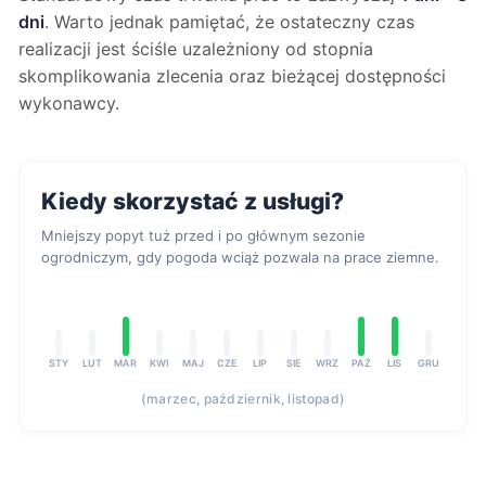
dni
. Warto jednak pamiętać, że ostateczny czas
realizacji jest ściśle uzależniony od stopnia
skomplikowania zlecenia oraz bieżącej dostępności
wykonawcy.
Kiedy skorzystać z usługi?
Mniejszy popyt tuż przed i po głównym sezonie
ogrodniczym, gdy pogoda wciąż pozwala na prace ziemne.
STY
LUT
MAR
KWI
MAJ
CZE
LIP
SIE
WRZ
PAŹ
LIS
GRU
(marzec, październik, listopad)