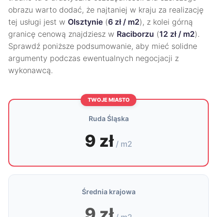
obrazu warto dodać, że najtaniej w kraju za realizację
tej usługi jest w
Olsztynie
(
6 zł / m2
), z kolei górną
granicę cenową znajdziesz w
Raciborzu
(
12 zł / m2
).
Sprawdź poniższe podsumowanie, aby mieć solidne
argumenty podczas ewentualnych negocjacji z
wykonawcą.
TWOJE MIASTO
Ruda Śląska
9 zł
/ m2
Średnia krajowa
9 zł