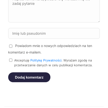
Jarosław
9 zł
Kędzierzyn-Koźle
9 zł
Krosno
9 zł
Kutno
9 zł
Powiadom mnie o nowych odpowiedziach na ten
komentarz e-mailem.
Kwidzyn
9 zł
Akceptuję
Politykę Prywatności
. Wyrażam zgodę na
przetwarzanie danych w celu publikacji komentarza.
Malbork
9 zł
Dodaj komentarz
Mikołów
9 zł
TWÓJ REGION
Nowa Sól
9 zł