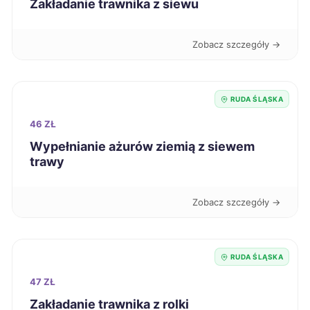
Zakładanie trawnika z siewu
Głogów
9 zł
Siemianowice Śląskie
9 zł
Zobacz szczegóły →
TWÓJ REGION
Pabianice
9 zł
RUDA ŚLĄSKA
Mielec
9 zł
46 ZŁ
Wypełnianie ażurów ziemią z siewem
Włocławek
9 zł
trawy
Jastrzębie-Zdrój
9 zł
TWÓJ REGION
Zobacz szczegóły →
Inowrocław
9 zł
RUDA ŚLĄSKA
Łomża
9 zł
47 ZŁ
Zakładanie trawnika z rolki