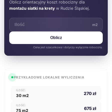
Oblicz orientacyjny koszt robocizny dla
montażu siatki na krety
w Rudzie Śląskiej.
m2
Oblicz
Cena jest szacunkowa i dotyczy wyłącznie robocizny.
PRZYKŁADOWE LOKALNE WYLICZENIA
ILOŚĆ:
270 zł
30 m2
ILOŚĆ:
675 zł
75 m2