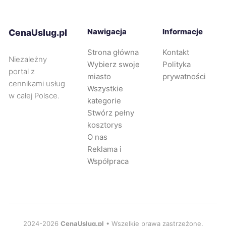
Nysa
9 zł
Ostrów Wielkopolski
Nawigacja
Informacje
9 zł
CenaUslug.pl
Strona główna
Kontakt
Niezależny
Ostrołęka
9 zł
Wybierz swoje
Polityka
portal z
miasto
prywatności
cennikami usług
Oświęcim
9 zł
Wszystkie
w całej Polsce.
kategorie
Stwórz pełny
Piekary Śląskie
9 zł
TWÓJ REGION
kosztorys
O nas
Przemyśl
9 zł
Reklama i
Współpraca
Radomsko
9 zł
Sanok
9 zł
2024-2026
CenaUslug.pl
• Wszelkie prawa zastrzeżone.