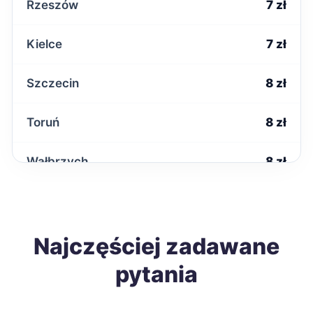
Rzeszów
7 zł
Kielce
7 zł
Szczecin
8 zł
Toruń
8 zł
Wałbrzych
8 zł
Poznań
9 zł
Gdańsk
Najczęściej zadawane
9 zł
pytania
Katowice
9 zł
TWÓJ REGION