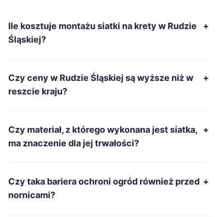
Gliwice
9 zł
TWÓJ REGION
Ile kosztuje montażu siatki na krety w Rudzie
+
Płock
9 zł
Śląskiej?
Radom
9 zł
Czy ceny w Rudzie Śląskiej są wyższe niż w
+
Koszalin
9 zł
reszcie kraju?
Sosnowiec
9 zł
TWÓJ REGION
Czy materiał, z którego wykonana jest siatka,
+
Dąbrowa Górnicza
9 zł
TWÓJ REGION
ma znaczenie dla jej trwałości?
Kalisz
9 zł
Czy taka bariera ochroni ogród również przed
+
Lubin
9 zł
nornicami?